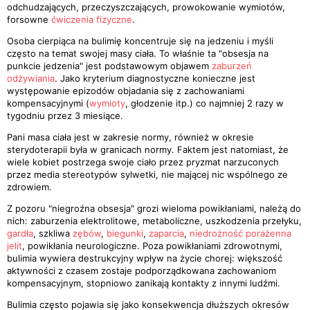
odchudzających, przeczyszczających, prowokowanie wymiotów,
forsowne
ćwiczenia fizyczne
.
Osoba cierpiąca na bulimię koncentruje się na jedzeniu i myśli
często na temat swojej masy ciała. To właśnie ta "obsesja na
punkcie jedzenia" jest podstawowym objawem
zaburzeń
odżywiania
. Jako kryterium diagnostyczne konieczne jest
występowanie epizodów objadania się z zachowaniami
kompensacyjnymi (
wymioty
, głodzenie itp.) co najmniej 2 razy w
tygodniu przez 3 miesiące.
Pani masa ciała jest w zakresie normy, również w okresie
sterydoterapii była w granicach normy. Faktem jest natomiast, że
wiele kobiet postrzega swoje ciało przez pryzmat narzuconych
przez media stereotypów sylwetki, nie mającej nic wspólnego ze
zdrowiem.
Z pozoru "niegroźna obsesja" grozi wieloma powikłaniami, należą do
nich: zaburzenia elektrolitowe, metaboliczne, uszkodzenia przełyku,
gardła
, szkliwa
zębów
,
biegunki
,
zaparcia
,
niedrożność porażenna
jelit
, powikłania neurologiczne. Poza powikłaniami zdrowotnymi,
bulimia wywiera destrukcyjny wpływ na życie chorej: większość
aktywności z czasem zostaje podporządkowana zachowaniom
kompensacyjnym, stopniowo zanikają kontakty z innymi ludźmi.
Bulimia często pojawia się jako konsekwencja dłuższych okresów