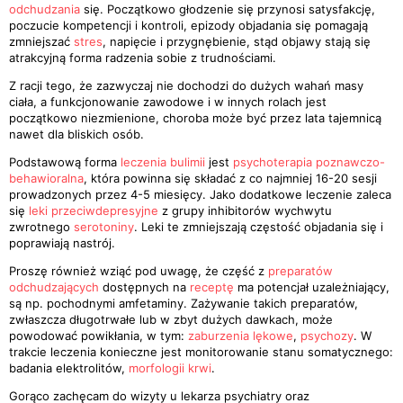
odchudzania
się. Początkowo głodzenie się przynosi satysfakcję,
poczucie kompetencji i kontroli, epizody objadania się pomagają
zmniejszać
stres
, napięcie i przygnębienie, stąd objawy stają się
atrakcyjną forma radzenia sobie z trudnościami.
Z racji tego, że zazwyczaj nie dochodzi do dużych wahań masy
ciała, a funkcjonowanie zawodowe i w innych rolach jest
początkowo niezmienione, choroba może być przez lata tajemnicą
nawet dla bliskich osób.
Podstawową forma
leczenia bulimii
jest
psychoterapia poznawczo-
behawioralna
, która powinna się składać z co najmniej 16-20 sesji
prowadzonych przez 4-5 miesięcy. Jako dodatkowe leczenie zaleca
się
leki przeciwdepresyjne
z grupy inhibitorów wychwytu
zwrotnego
serotoniny
. Leki te zmniejszają częstość objadania się i
poprawiają nastrój.
Proszę również wziąć pod uwagę, że część z
preparatów
odchudzających
dostępnych na
receptę
ma potencjał uzależniający,
są np. pochodnymi amfetaminy. Zażywanie takich preparatów,
zwłaszcza długotrwałe lub w zbyt dużych dawkach, może
powodować powikłania, w tym:
zaburzenia lękowe
,
psychozy
. W
trakcie leczenia konieczne jest monitorowanie stanu somatycznego:
badania elektrolitów,
morfologii krwi
.
Gorąco zachęcam do wizyty u lekarza psychiatry oraz