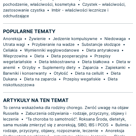
pochodzenie, właściwości, kosmetyka
•
Czystek – właściwości,
zastosowanie czystka
•
Imbir - właściwości lecznicze i
odchudzające
POPULARNE TEMATY
Anoreksja
•
Żywienie
•
Jedzenie kompulsywne
•
Niedowaga
•
Utrata wagi
•
Przybieranie na wadze
•
Substancje słodzące
•
Celiakia
•
Wymienniki węglowodanowe
•
Dieta antyrakowa
•
Wieprzowina
•
Dieta
•
Dieta pooperacyjna
•
Przepisy
wegetariańskie
•
Dieta lekkostrawna
•
Dieta białkowa
•
Dieta w
anemii
•
Grzyby
•
Suplementy diety
•
Zaparcia
•
Zapiekanki
•
Barwniki i konserwanty
•
Otyłość
•
Dieta na cellulit
•
Dieta
Dukana
•
Dieta na zaparcia
•
Przepisy wegańskie
•
Dieta
niskotłuszczowa
ARTYKUŁY NA TEN TEMAT
To cenna wskazówka dla rodziny chorego. Zwróć uwagę na objaw
Russella
•
Zaburzenia odżywiania - rodzaje, przyczyny, objawy i
leczenie
•
"Ta choroba to samotność". Roksana Środa, dietetyk,
sama musiała zmierzyć się z anoreksją, SIBO, IBS i PCOS
•
Bulimia -
rodzaje, przyczyny, objawy, rozpoznanie, leczenie
•
Anoreksja