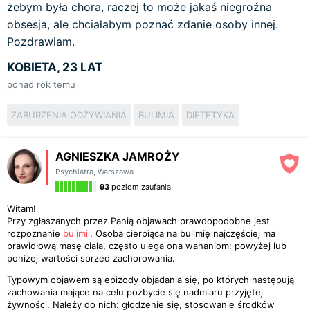
żebym była chora, raczej to może jakaś niegroźna
obsesja, ale chciałabym poznać zdanie osoby innej.
Pozdrawiam.
KOBIETA, 23 LAT
ponad rok temu
ZABURZENIA ODŻYWIANIA
BULIMIA
DIETETYKA
AGNIESZKA JAMROŻY
Psychiatra
,
Warszawa
93
poziom zaufania
Witam!
Przy zgłaszanych przez Panią objawach prawdopodobne jest
rozpoznanie
bulimii
. Osoba cierpiąca na bulimię najczęściej ma
prawidłową masę ciała, często ulega ona wahaniom: powyżej lub
poniżej wartości sprzed zachorowania.
Typowym objawem są epizody objadania się, po których następują
zachowania mające na celu pozbycie się nadmiaru przyjętej
żywności. Należy do nich: głodzenie się, stosowanie środków