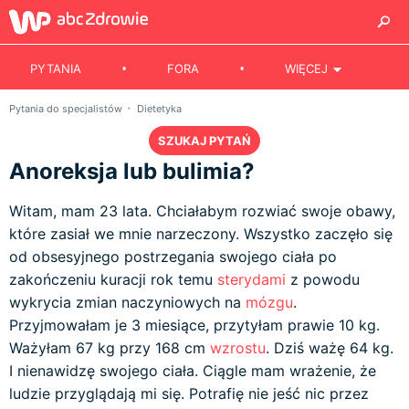
PYTANIA
FORA
WIĘCEJ
Pytania do specjalistów
Dietetyka
SZUKAJ PYTAŃ
Anoreksja lub bulimia?
Witam, mam 23 lata. Chciałabym rozwiać swoje obawy,
które zasiał we mnie narzeczony. Wszystko zaczęło się
od obsesyjnego postrzegania swojego ciała po
zakończeniu kuracji rok temu
sterydami
z powodu
wykrycia zmian naczyniowych na
mózgu
.
Przyjmowałam je 3 miesiące, przytyłam prawie 10 kg.
Ważyłam 67 kg przy 168 cm
wzrostu
. Dziś ważę 64 kg.
I nienawidzę swojego ciała. Ciągle mam wrażenie, że
ludzie przyglądają mi się. Potrafię nie jeść nic przez