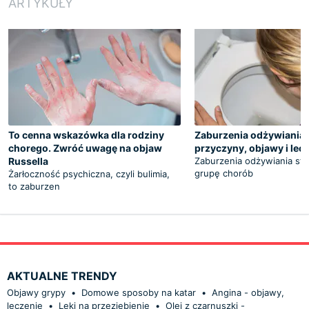
ARTYKUŁY
To cenna wskazówka dla rodziny
Zaburzenia odżywiania -
chorego. Zwróć uwagę na objaw
przyczyny, objawy i lec
Russella
Zaburzenia odżywiania sta
grupę chorób
Żarłoczność psychiczna, czyli bulimia,
to zaburzen
AKTUALNE TRENDY
Objawy grypy
•
Domowe sposoby na katar
•
Angina - objawy,
leczenie
•
Leki na przeziębienie
•
Olej z czarnuszki -