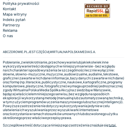
Polityka prywatności
Kontakt
Mapa witryny
Indeks pytań
Partnerzy
Reklama
O nas
ABCZDROWIE.PL JEST CZĘŚCIĄ WIRTUALNA POLSKA MEDIA S.A.
Pobieranie, zwielokrotnianie, przechowywanie lub jakiekolwiek inne
wykorzystywanie treści dostępnych w niniejszym serwisie - bez względu
na ich charakter i sposób wyrażenia (w szczególności lecz nie wyłącznie:
słowne, słowno-muzyczne, muzyczne, audiowizualne, audialne, tekstowe,
graficzne i zawarte w nich dane i informacje, bazy danych i zawarte w nich dane)
oraz formę (np. literackie, publicystyczne, naukowe, kartograficzne, programy
komputerowe, plastyczne, fotograficzne) wymaga uprzedniej i jednoznacznej
zgody Wirtualna Polska Media Spółka Akcyjna z siedzibą w Warszawie,
będącej właścicielem niniejszego serwisu, bez względu na sposób ich
eksploracji i wykorzystaną metodę (manualną lub zautomatyzowaną technikę,
w tym z użyciem programów uczenia maszynowego lub sztucznej inteligencji).
Powyższe zastrzeżenie nie dotyczy wykorzystywania jedynie w celu
ułatwienia ich wyszukiwania przez wyszukiwarki internetowe
oraz korzystania w ramach stosunków umownych lub dozwolonego użytku
określonego przez właściwe przepisy prawa.
Szczegółowa treść dotycząca niniejszego zastrzeżenia znajduje się
tutaj.