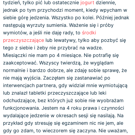
tydzień, tylko pić lub ostatecznie
jogurt
dziennie,
jednak po tym przychodzi moment, kiedy wpycham w
siebie górę jedzenia. Wszystko po kolei. Później jednak
następują wyrzuty sumienia. Ważenie się i próby
wymiotów, a jeśli nie daję rady, to
środki
przeczyszczające
lub lewatywy, tylko aby pozbyć się
tego z siebie i żeby nie przybrać na wadze.
Miesiączki nie mam po 4 miesiące. Nie potrafię się
zaakceptować. Wszyscy twierdzą, że wyglądam
normalnie i bardzo dobrze, ale zdaję sobie sprawę, że
nie mają wyjścia. Zaczęłam się zastanawiać po
interwencjach partnera, gdy widział mnie wymiotującą
lub znalazł tabletki przeczyszczające lub leki
odchudzające, bez których już sobie nie wyobrażam
funkcjonowania. Jestem na 4 roku prawa i czynności
wydalające jedzenie w okresach sesji się nasilają. Na
przykład gdy stresuję się egzaminem nic nie jem, ale
gdy go zdam, to wieczorem się zaczyna. Nie uważam,