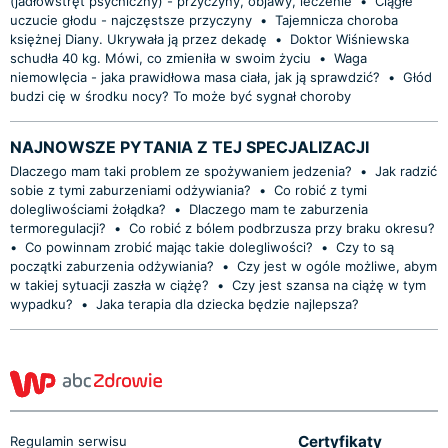
(jadłowstręt psychiczny) - przyczyny, objawy, leczenie
•
Ciągłe
uczucie głodu - najczęstsze przyczyny
•
Tajemnicza choroba
księżnej Diany. Ukrywała ją przez dekadę
•
Doktor Wiśniewska
schudła 40 kg. Mówi, co zmieniła w swoim życiu
•
Waga
niemowlęcia - jaka prawidłowa masa ciała, jak ją sprawdzić?
•
Głód
budzi cię w środku nocy? To może być sygnał choroby
NAJNOWSZE PYTANIA Z TEJ SPECJALIZACJI
Dlaczego mam taki problem ze spożywaniem jedzenia?
•
Jak radzić
sobie z tymi zaburzeniami odżywiania?
•
Co robić z tymi
dolegliwościami żołądka?
•
Dlaczego mam te zaburzenia
termoregulacji?
•
Co robić z bólem podbrzusza przy braku okresu?
•
Co powinnam zrobić mając takie dolegliwości?
•
Czy to są
początki zaburzenia odżywiania?
•
Czy jest w ogóle możliwe, abym
w takiej sytuacji zaszła w ciążę?
•
Czy jest szansa na ciążę w tym
wypadku?
•
Jaka terapia dla dziecka będzie najlepsza?
Certyfikaty
Regulamin serwisu