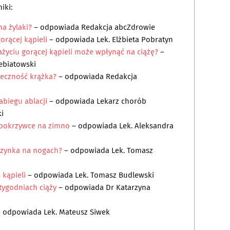
iki:
a żylaki?
– odpowiada
Redakcja abcZdrowie
orącej kąpieli
– odpowiada
Lek. Elżbieta Pobratyn
ażyciu gorącej kąpieli może wpłynąć na ciążę?
–
ebiatowski
teczność krążka?
– odpowiada
Redakcja
abiegu ablacji
– odpowiada
Lekarz chorób
i
 pokrzywce na zimno
– odpowiada
Lek. Aleksandra
czynka na nogach?
– odpowiada
Lek. Tomasz
 kąpieli
– odpowiada
Lek. Tomasz Budlewski
tygodniach ciąży
– odpowiada
Dr Katarzyna
– odpowiada
Lek. Mateusz Siwek