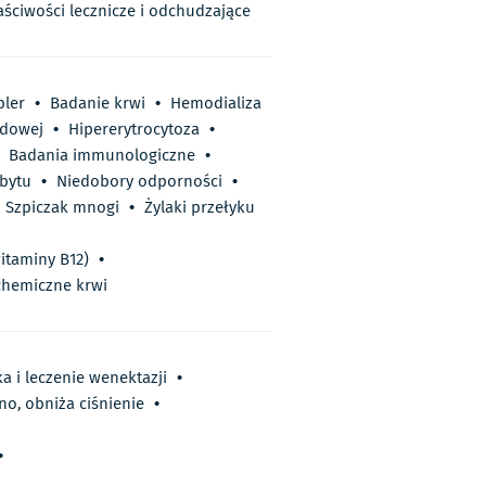
aściwości lecznicze i odchudzające
ler
•
Badanie krwi
•
Hemodializa
dowej
•
Hipererytrocytoza
•
Badania immunologiczne
•
dbytu
•
Niedobory odporności
•
Szpiczak mnogi
•
Żylaki przełyku
itaminy B12)
•
chemiczne krwi
a i leczenie wenektazji
•
no, obniża ciśnienie
•
•