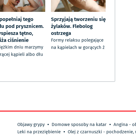
 popełniaj tego
Sprzyjają tworzeniu się
du pod prysznicem.
żylaków. Flebolog
yspiesza tętno,
ostrzega
iża ciśnienie
Formy relaksu polegające
iężkim dniu marzymy
na kąpielach w gorących ź
rącej kąpieli albo dłu
Objawy grypy
•
Domowe sposoby na katar
•
Angina - o
Leki na przeziębienie
•
Olej z czarnuszki - pochodzenie,