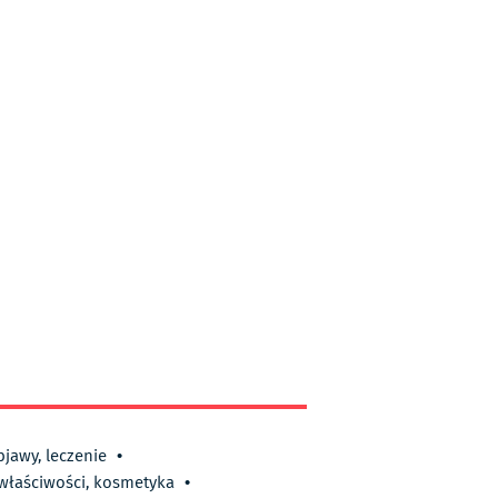
bjawy, leczenie
•
 właściwości, kosmetyka
•