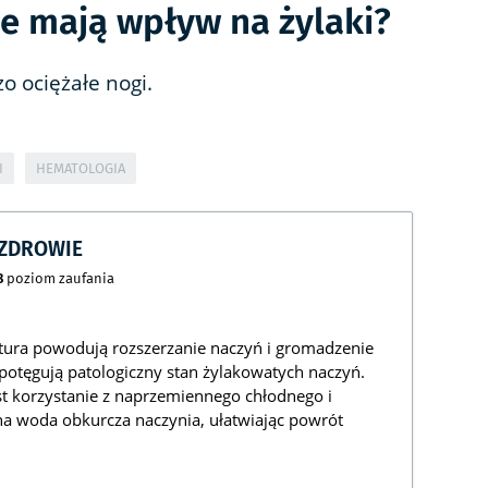
le mają wpływ na żylaki?
o ociężałe nogi.
I
HEMATOLOGIA
CZDROWIE
8
poziom zaufania
tura powodują rozszerzanie naczyń i gromadzenie
otęgują patologiczny stan żylakowatych naczyń.
jest korzystanie z naprzemiennego chłodnego i
na woda obkurcza naczynia, ułatwiając powrót