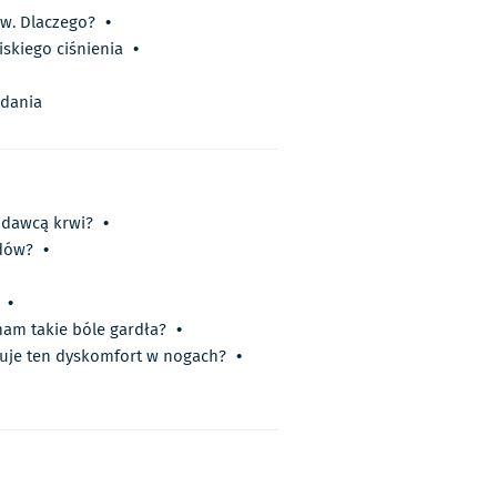
w. Dlaczego?
•
iskiego ciśnienia
•
 dania
 dawcą krwi?
•
dów?
•
•
am takie bóle gardła?
•
uje ten dyskomfort w nogach?
•