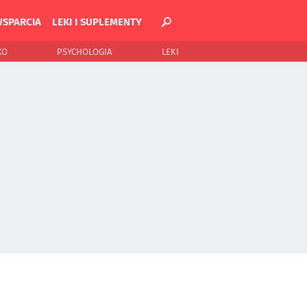
WSPARCIA
LEKI I SUPLEMENTY
KO
PSYCHOLOGIA
LEKI