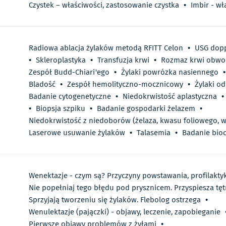
Czystek – właściwości, zastosowanie czystka
•
Imbir - wł
Radiowa ablacja żylaków metodą RFITT Celon
•
USG dopp
•
Skleroplastyka
•
Transfuzja krwi
•
Rozmaz krwi obwo
Zespół Budd-Chiari'ego
•
Żylaki powrózka nasiennego
•
Bladość
•
Zespół hemolityczno-mocznicowy
•
Żylaki o
Badanie cytogenetyczne
•
Niedokrwistość aplastyczna
•
•
Biopsja szpiku
•
Badanie gospodarki żelazem
•
Niedokrwistość z niedoborów (żelaza, kwasu foliowego, w
Laserowe usuwanie żylaków
•
Talasemia
•
Badanie bio
Wenektazje - czym są? Przyczyny powstawania, profilaktyk
Nie popełniaj tego błędu pod prysznicem. Przyspiesza tęt
Sprzyjają tworzeniu się żylaków. Flebolog ostrzega
•
Wenulektazje (pajączki) - objawy, leczenie, zapobieganie
Pierwsze objawy problemów z żyłami
•