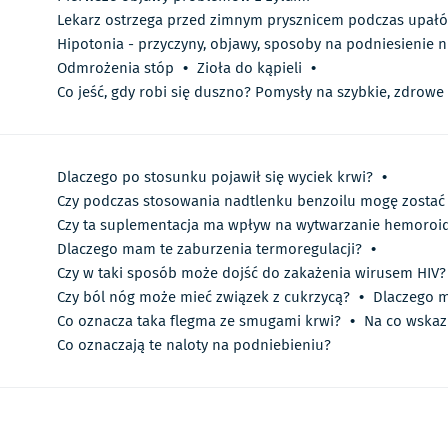
Lekarz ostrzega przed zimnym prysznicem podczas upałó
Hipotonia - przyczyny, objawy, sposoby na podniesienie n
Odmrożenia stóp
•
Zioła do kąpieli
•
Co jeść, gdy robi się duszno? Pomysły na szybkie, zdrowe
Dlaczego po stosunku pojawił się wyciek krwi?
•
Czy podczas stosowania nadtlenku benzoilu mogę zostać
Czy ta suplementacja ma wpływ na wytwarzanie hemoroi
Dlaczego mam te zaburzenia termoregulacji?
•
Czy w taki sposób może dojść do zakażenia wirusem HIV?
Czy ból nóg może mieć związek z cukrzycą?
•
Dlaczego m
Co oznacza taka flegma ze smugami krwi?
•
Na co wskaz
Co oznaczają te naloty na podniebieniu?