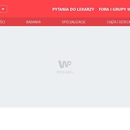
PYTANIA DO LEKARZY
FORA I GRUPY 
J
ŚCI
BADANIA
SPECJALIZACJE
CIĄŻA I DZIEC