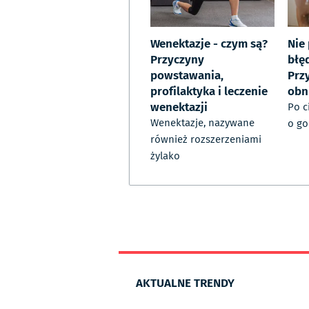
Wenektazje - czym są?
Nie
Przyczyny
błę
powstawania,
Prz
profilaktyka i leczenie
obn
wenektazji
Po c
Wenektazje, nazywane
o go
również rozszerzeniami
żylako
AKTUALNE TRENDY