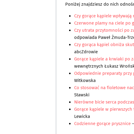
Poniżej znajdziesz do nich odnośn
Czy gorące kąpiele wpływają n
Czerwone plamy na ciele po g
Czy utrata przytomności po z
odpowiada
Paweł Żmuda-Trz
Czy gorąca kąpiel obniża sku
abcZdrowie
Gorące kąpiele a krwiaki po z
wewnętrznych Łukasz Wrońsk
Odpowiednie preparaty przy
Witkowska
Co stosować na fioletowe na
Stawski
Nierówne bicie serca podczas
Gorące kąpiele w pierwszych 
Lewicka
Codzienne gorące prysznice