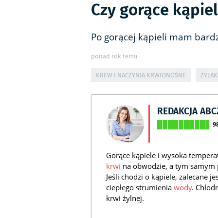
Czy gorące kąpie
Po gorącej kąpieli mam bardz
ponad rok temu
KREW I NACZYNIA KRWIONOŚNE
ŻYLAK
REDAKCJA AB
9
Gorące kąpiele i wysoka tempera
krwi
na obwodzie, a tym samym p
Jeśli chodzi o kąpiele, zalecane 
ciepłego strumienia
wody
. Chłod
krwi żylnej.