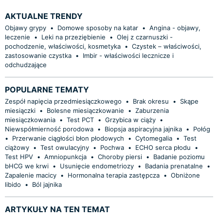
AKTUALNE TRENDY
Objawy grypy
•
Domowe sposoby na katar
•
Angina - objawy,
leczenie
•
Leki na przeziębienie
•
Olej z czarnuszki -
pochodzenie, właściwości, kosmetyka
•
Czystek – właściwości,
zastosowanie czystka
•
Imbir - właściwości lecznicze i
odchudzające
POPULARNE TEMATY
Zespół napięcia przedmiesiączkowego
•
Brak okresu
•
Skąpe
miesiączki
•
Bolesne miesiączkowanie
•
Zaburzenia
miesiączkowania
•
Test PCT
•
Grzybica w ciąży
•
Niewspółmierność porodowa
•
Biopsja aspiracyjna jajnika
•
Połóg
•
Przerwanie ciągłości błon płodowych
•
Cytomegalia
•
Test
ciążowy
•
Test owulacyjny
•
Pochwa
•
ECHO serca płodu
•
Test HPV
•
Amniopunkcja
•
Choroby piersi
•
Badanie poziomu
bHCG we krwi
•
Usunięcie endometriozy
•
Badania prenatalne
•
Zapalenie macicy
•
Hormonalna terapia zastępcza
•
Obniżone
libido
•
Ból jajnika
ARTYKUŁY NA TEN TEMAT