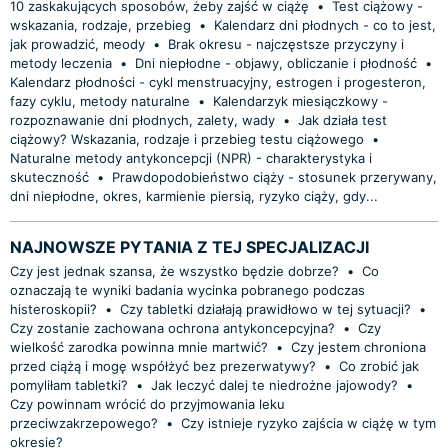
10 zaskakujących sposobów, żeby zajść w ciążę
•
Test ciążowy -
wskazania, rodzaje, przebieg
•
Kalendarz dni płodnych - co to jest,
jak prowadzić, meody
•
Brak okresu - najczęstsze przyczyny i
metody leczenia
•
Dni niepłodne - objawy, obliczanie i płodność
•
Kalendarz płodności - cykl menstruacyjny, estrogen i progesteron,
fazy cyklu, metody naturalne
•
Kalendarzyk miesiączkowy -
rozpoznawanie dni płodnych, zalety, wady
•
Jak działa test
ciążowy? Wskazania, rodzaje i przebieg testu ciążowego
•
Naturalne metody antykoncepcji (NPR) - charakterystyka i
skuteczność
•
Prawdopodobieństwo ciąży - stosunek przerywany,
dni niepłodne, okres, karmienie piersią, ryzyko ciąży, gdy...
NAJNOWSZE PYTANIA Z TEJ SPECJALIZACJI
Czy jest jednak szansa, że wszystko będzie dobrze?
•
Co
oznaczają te wyniki badania wycinka pobranego podczas
histeroskopii?
•
Czy tabletki działają prawidłowo w tej sytuacji?
•
Czy zostanie zachowana ochrona antykoncepcyjna?
•
Czy
wielkość zarodka powinna mnie martwić?
•
Czy jestem chroniona
przed ciążą i mogę współżyć bez prezerwatywy?
•
Co zrobić jak
pomyliłam tabletki?
•
Jak leczyć dalej te niedrożne jajowody?
•
Czy powinnam wrócić do przyjmowania leku
przeciwzakrzepowego?
•
Czy istnieje ryzyko zajścia w ciążę w tym
okresie?