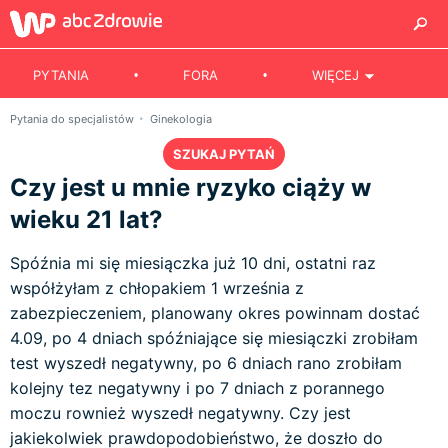
PYTANIA
FORA
WIĘCEJ
Pytania do specjalistów
Ginekologia
SZUKAJ PYTAŃ
Czy jest u mnie ryzyko ciąży w
wieku 21 lat?
Spóźnia mi się miesiączka już 10 dni, ostatni raz
współżyłam z chłopakiem 1 września z
zabezpieczeniem, planowany okres powinnam dostać
4.09, po 4 dniach spóźniające się miesiączki zrobiłam
test wyszedł negatywny, po 6 dniach rano zrobiłam
kolejny tez negatywny i po 7 dniach z porannego
moczu rownież wyszedł negatywny. Czy jest
jakiekolwiek prawdopodobieństwo, że doszło do