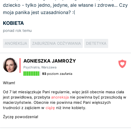
dziecko - tylko jedno, jedyne, ale własne i zdrowe... Czy
moja panika jest uzasadniona? :(
KOBIETA
ponad rok temu
ANOREKSJA
ZABURZENIA ODŻYWIANIA
DIETETYKA
AGNIESZKA JAMROŻY
Psychiatra
,
Warszawa
93
poziom zaufania
Witam!
Od 7 lat miesiączkuje Pani regularnie, więc jeśli obecnie masa ciała
jest prawidłowa, przebyta
anoreksja
nie powinna być przeszkodą w
macierzyństwie. Obecnie nie powinna mieć Pani większych
trudności z zajściem w
ciążę
niż inne kobiety.
Życzę powodzenia!