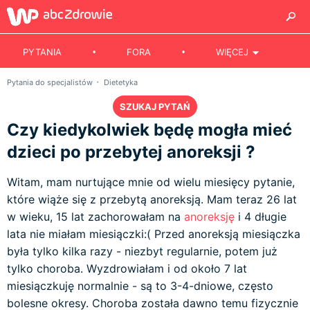
PYTANIA
FORA
WIĘCEJ
Pytania do specjalistów
Dietetyka
SZUKAJ PYTAŃ
Czy kiedykolwiek będę mogła mieć
dzieci po przebytej anoreksji ?
Witam, mam nurtujące mnie od wielu miesięcy pytanie,
które wiąże się z przebytą anoreksją. Mam teraz 26 lat
w wieku, 15 lat zachorowałam na
anoreksję
i 4 długie
lata nie miałam miesiączki:( Przed anoreksją miesiączka
była tylko kilka razy - niezbyt regularnie, potem już
tylko choroba. Wyzdrowiałam i od około 7 lat
miesiączkuję normalnie - są to 3-4-dniowe, często
bolesne okresy. Choroba została dawno temu fizycznie