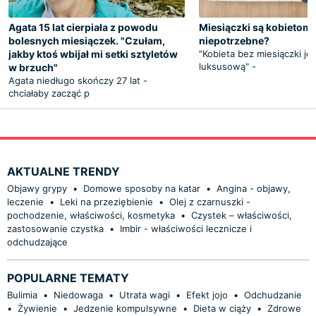
Agata 15 lat cierpiała z powodu
Miesiączki są kobietom
bolesnych miesiączek. "Czułam,
niepotrzebne?
jakby ktoś wbijał mi setki sztyletów
"Kobieta bez miesiączki je
luksusową" -
w brzuch"
Agata niedługo skończy 27 lat -
chciałaby zacząć p
AKTUALNE TRENDY
Objawy grypy
•
Domowe sposoby na katar
•
Angina - objawy,
leczenie
•
Leki na przeziębienie
•
Olej z czarnuszki -
pochodzenie, właściwości, kosmetyka
•
Czystek – właściwości,
zastosowanie czystka
•
Imbir - właściwości lecznicze i
odchudzające
POPULARNE TEMATY
Bulimia
•
Niedowaga
•
Utrata wagi
•
Efekt jojo
•
Odchudzanie
•
Żywienie
•
Jedzenie kompulsywne
•
Dieta w ciąży
•
Zdrowe