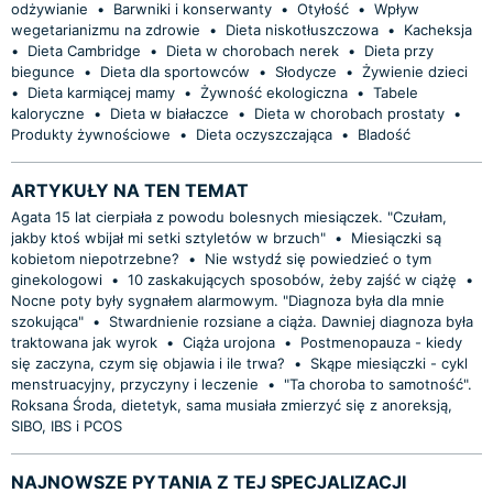
odżywianie
•
Barwniki i konserwanty
•
Otyłość
•
Wpływ
wegetarianizmu na zdrowie
•
Dieta niskotłuszczowa
•
Kacheksja
•
Dieta Cambridge
•
Dieta w chorobach nerek
•
Dieta przy
biegunce
•
Dieta dla sportowców
•
Słodycze
•
Żywienie dzieci
•
Dieta karmiącej mamy
•
Żywność ekologiczna
•
Tabele
kaloryczne
•
Dieta w białaczce
•
Dieta w chorobach prostaty
•
Produkty żywnościowe
•
Dieta oczyszczająca
•
Bladość
ARTYKUŁY NA TEN TEMAT
Agata 15 lat cierpiała z powodu bolesnych miesiączek. "Czułam,
jakby ktoś wbijał mi setki sztyletów w brzuch"
•
Miesiączki są
kobietom niepotrzebne?
•
Nie wstydź się powiedzieć o tym
ginekologowi
•
10 zaskakujących sposobów, żeby zajść w ciążę
•
Nocne poty były sygnałem alarmowym. "Diagnoza była dla mnie
szokująca"
•
Stwardnienie rozsiane a ciąża. Dawniej diagnoza była
traktowana jak wyrok
•
Ciąża urojona
•
Postmenopauza - kiedy
się zaczyna, czym się objawia i ile trwa?
•
Skąpe miesiączki - cykl
menstruacyjny, przyczyny i leczenie
•
"Ta choroba to samotność".
Roksana Środa, dietetyk, sama musiała zmierzyć się z anoreksją,
SIBO, IBS i PCOS
NAJNOWSZE PYTANIA Z TEJ SPECJALIZACJI