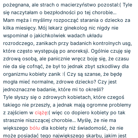
pożegnana, ale strach o macierzyństwo pozostal:( Tyle
się naczytałam o bezpłodności po tej chorobie...
Mam męża i myślimy rozpocząć starania o dziecko za
kilka miesięcy. Mój lekarz ginekolog nic nigdy nie
wspominał o jakichkolwiek wadach układu
rozrodczego, zanikach przy badanich kontrolnych usg,
które często występują po anoreksji. Ogólnie czuję się
zdrową osobą, ale panicznie wręcz boję się, że czasu
nie da się cofnąć, że był to jednak zbyt szkodliwy dla
organizmu kobiety zanik :( Czy są szanse, że będę
mogła mieć normalne, zdrowe dziecko? Czy jest
jednoznaczne badanie, które mi to określi?
Tyle słyszy się o zdrowych kobietach, które czegoś
takiego nie przeszły, a jednak mają ogromne problemy
z zajściem w
ciążę
:( więc co dopiero kobiety po tak
strasznie niszczącej chorobie... Myślę, że nie ma
większego
bólu
dla kobiety niż świadomość, że nie
może posiadać tego największego skarbu, jakim jest