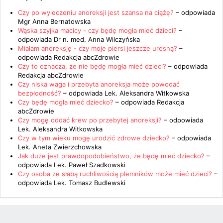
Czy po wyleczeniu anoreksji jest szansa na ciążę?
– odpowiada
Mgr Anna Bernatowska
Wąska szyjka macicy - czy będę mogła mieć dzieci?
–
odpowiada
Dr n. med. Anna Wilczyńska
Miałam anoreksję - czy moje piersi jeszcze urosną?
–
odpowiada
Redakcja abcZdrowie
Czy to oznacza, że nie będę mogła mieć dzieci?
– odpowiada
Redakcja abcZdrowie
Czy niska waga i przebyta anoreksja może powodać
bezpłodność?
– odpowiada
Lek. Aleksandra Witkowska
Czy będę mogła mieć dziecko?
– odpowiada
Redakcja
abcZdrowie
Czy mogę oddać krew po przebytej anoreksji?
– odpowiada
Lek. Aleksandra Witkowska
Czy w tym wieku mogę urodzić zdrowe dziecko?
– odpowiada
Lek. Aneta Zwierzchowska
Jak duże jest prawdopodobieństwo, że będę mieć dziecko?
–
odpowiada
Lek. Paweł Szadkowski
Czy osoba ze słabą ruchliwością plemników może mieć dzieci?
–
odpowiada
Lek. Tomasz Budlewski