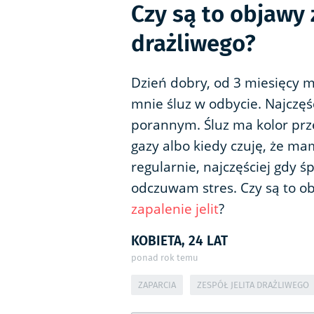
Czy są to objawy 
drażliwego?
Dzień dobry, od 3 miesięcy m
mnie śluz w odbycie. Najczę
porannym. Śluz ma kolor prz
gazy albo kiedy czuję, że m
regularnie, najczęściej gdy 
odczuwam stres. Czy są to ob
zapalenie jelit
?
KOBIETA, 24 LAT
ponad rok temu
ZAPARCIA
ZESPÓŁ JELITA DRAŻLIWEGO