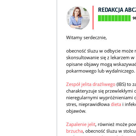
REDAKCJA AB
9
Witamy serdecznie,
obecność śluzu w odbycie może m
skonsultowanie się z lekarzem w 
opisane objawy mogą wskazywać
pokarmowego lub wydalniczego.
Zespół jelita drażliwego
(IBS) to 
charakteryzuje się przewlekłymi
nieregularnymi wypróżnieniami 
stres, nieprawidłowa
dieta
i infek
objawów.
Zapalenie jelit
, również może po
brzucha
, obecność śluzu w stolcu