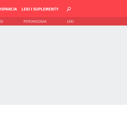
WSPARCIA
LEKI I SUPLEMENTY
KO
PSYCHOLOGIA
LEKI