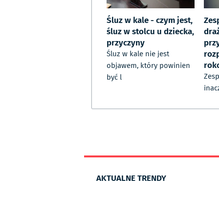
Śluz w kale - czym jest,
Zesp
śluz w stolcu u dziecka,
draż
przyczyny
prz
roz
Śluz w kale nie jest
rok
objawem, który powinien
Zesp
być l
inac
AKTUALNE TRENDY