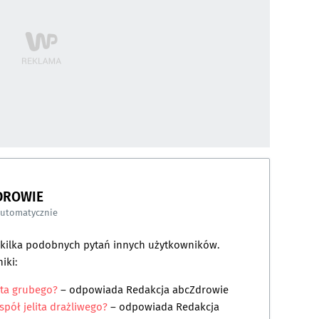
DROWIE
automatycznie
a kilka podobnych pytań innych użytkowników.
iki:
ita grubego?
– odpowiada
Redakcja abcZdrowie
spół jelita drażliwego?
– odpowiada
Redakcja