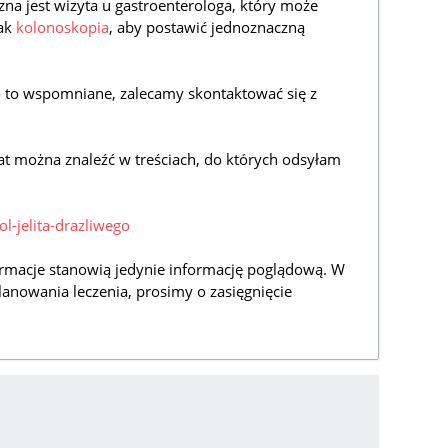
czna jest wizyta u gastroenterologa, który może
jak
kolonoskopia
, aby postawić jednoznaczną
ło to wspomniane, zalecamy skontaktować się z
at można znaleźć w treściach, do których odsyłam
ol-jelita-drazliwego
rmacje stanowią jedynie informację poglądową. W
lanowania leczenia, prosimy o zasięgnięcie