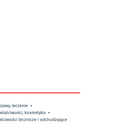
bjawy, leczenie
•
 właściwości, kosmetyka
•
aściwości lecznicze i odchudzające