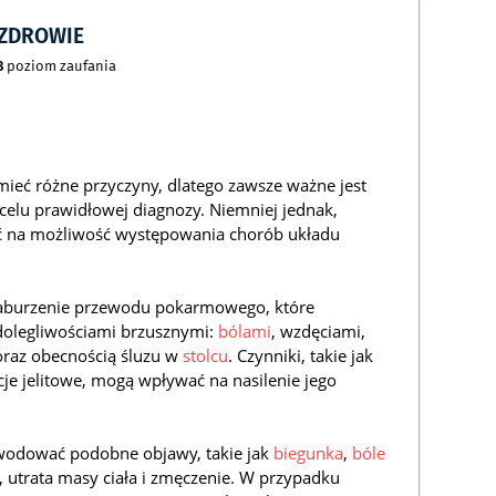
CZDROWIE
8
poziom zaufania
ieć różne przyczyny, dlatego zawsze ważne jest
celu prawidłowej diagnozy. Niemniej jednak,
 na możliwość występowania chorób układu
zaburzenie przewodu pokarmowego, które
 dolegliwościami brzusznymi:
bólami
, wzdęciami,
oraz obecnością śluzu w
stolcu
. Czynniki, takie jak
cje jelitowe, mogą wpływać na nasilenie jego
wodować podobne objawy, takie jak
biegunka
,
bóle
, utrata masy ciała i zmęczenie. W przypadku