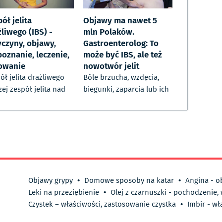
ół jelita
Objawy ma nawet 5
liwego (IBS) -
mln Polaków.
yczyny, objawy,
Gastroenterolog: To
poznanie, leczenie,
może być IBS, ale też
owanie
nowotwór jelit
ół jelita drażliwego
Bóle brzucha, wzdęcia,
zej zespół jelita nad
biegunki, zaparcia lub ich
Objawy grypy
•
Domowe sposoby na katar
•
Angina - o
Leki na przeziębienie
•
Olej z czarnuszki - pochodzenie,
Czystek – właściwości, zastosowanie czystka
•
Imbir - wł