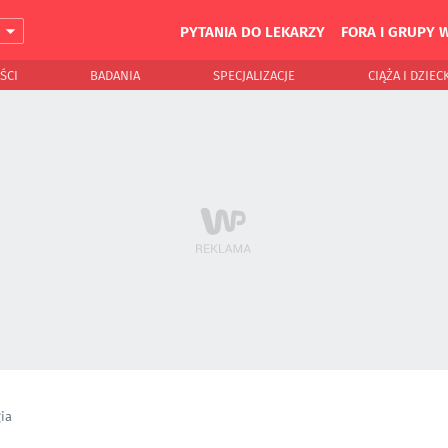
PYTANIA DO LEKARZY
FORA I GRUPY 
J
ŚCI
BADANIA
SPECJALIZACJE
CIĄŻA I DZIEC
ia