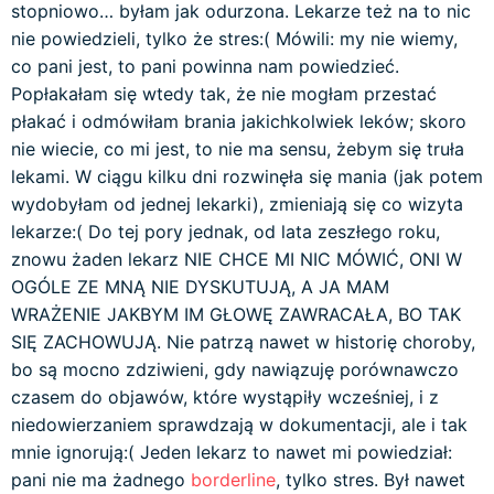
stopniowo… byłam jak odurzona. Lekarze też na to nic
nie powiedzieli, tylko że stres:( Mówili: my nie wiemy,
co pani jest, to pani powinna nam powiedzieć.
Popłakałam się wtedy tak, że nie mogłam przestać
płakać i odmówiłam brania jakichkolwiek leków; skoro
nie wiecie, co mi jest, to nie ma sensu, żebym się truła
lekami. W ciągu kilku dni rozwinęła się mania (jak potem
wydobyłam od jednej lekarki), zmieniają się co wizyta
lekarze:( Do tej pory jednak, od lata zeszłego roku,
znowu żaden lekarz NIE CHCE MI NIC MÓWIĆ, ONI W
OGÓLE ZE MNĄ NIE DYSKUTUJĄ, A JA MAM
WRAŻENIE JAKBYM IM GŁOWĘ ZAWRACAŁA, BO TAK
SIĘ ZACHOWUJĄ. Nie patrzą nawet w historię choroby,
bo są mocno zdziwieni, gdy nawiązuję porównawczo
czasem do objawów, które wystąpiły wcześniej, i z
niedowierzaniem sprawdzają w dokumentacji, ale i tak
mnie ignorują:( Jeden lekarz to nawet mi powiedział:
pani nie ma żadnego
borderline
, tylko stres. Był nawet