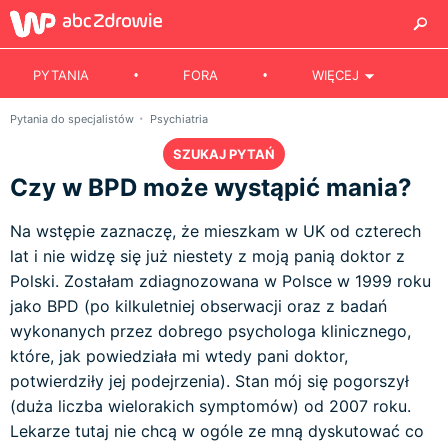
PYTANIA
FORA
WIĘCEJ
Pytania do specjalistów
Psychiatria
SZUKAJ PYTAŃ
Czy w BPD może wystąpić mania?
Na wstępie zaznaczę, że mieszkam w UK od czterech
lat i nie widzę się już niestety z moją panią doktor z
Polski. Zostałam zdiagnozowana w Polsce w 1999 roku
jako BPD (po kilkuletniej obserwacji oraz z badań
wykonanych przez dobrego psychologa klinicznego,
które, jak powiedziała mi wtedy pani doktor,
potwierdziły jej podejrzenia). Stan mój się pogorszył
(duża liczba wielorakich symptomów) od 2007 roku.
Lekarze tutaj nie chcą w ogóle ze mną dyskutować co