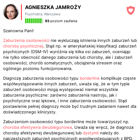
AGNIESZKA JAMROŻY
Psychiatra
,
Warszawa
93
poziom zaufania
Szanowna Pani!
Zaburzenia osobowości
nie wykluczają istnienia innych zaburzeń lub
choroby psychicznej
. Stąd np. w amerykańskiej klasyfikacji zaburzeń
psychicznych (DSM-IV) wyróżnia się kilka osi zaburzeń, oceniając
nie tylko obecność danego zaburzenia lub choroby, ale i zaburzeń
osobowości, chorób somatycznych, obciążenia stresem oraz
ogólnego poziomu funkcjonowania.
Diagnozę zaburzenia osobowości typu
borderline
komplikuje częste
współwystępowanie innych zaburzeń, uważa się, że w tym typie
zaburzeń osobowości mogą występować niemal wszystkie
zaburzenia psychiczne: zarówno zaburzenia nastroju, jak i
psychotyczne oraz lękowe, i inne zaburzenia osobowości. Stąd
postawienie pełnej diagnozy może być trudnym zadaniem nawet dla
doświadczonego klinicysty.
Zaburzeniom osobowości typu borderline może towarzyszyć np.
choroba afektywna dwubiegunowa
. Uważa się wręcz, że diagnoza
choroby afektywnej dwubiegunowej lub
dystymii
należy do
najczęstszych zaburzeń psychicznych współwystepujących z BPD.