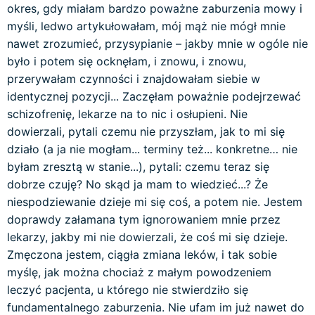
okres, gdy miałam bardzo poważne zaburzenia mowy i
myśli, ledwo artykułowałam, mój mąż nie mógł mnie
nawet zrozumieć, przysypianie – jakby mnie w ogóle nie
było i potem się ocknęłam, i znowu, i znowu,
przerywałam czynności i znajdowałam siebie w
identycznej pozycji... Zaczęłam poważnie podejrzewać
schizofrenię, lekarze na to nic i osłupieni. Nie
dowierzali, pytali czemu nie przyszłam, jak to mi się
działo (a ja nie mogłam... terminy też... konkretne… nie
byłam zresztą w stanie...), pytali: czemu teraz się
dobrze czuję? No skąd ja mam to wiedzieć...? Że
niespodziewanie dzieje mi się coś, a potem nie. Jestem
doprawdy załamana tym ignorowaniem mnie przez
lekarzy, jakby mi nie dowierzali, że coś mi się dzieje.
Zmęczona jestem, ciągła zmiana leków, i tak sobie
myślę, jak można chociaż z małym powodzeniem
leczyć pacjenta, u którego nie stwierdziło się
fundamentalnego zaburzenia. Nie ufam im już nawet do