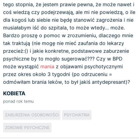
tego stopnia, że jestem prawie pewna, że może nawet i
coś wiedzą czy podejrzewają, ale mi nie powiedzą, o ile
dla kogoś lub siebie nie będę stanowić zagrożenia i nie
musiałabym iść do szpitala, to może wtedy… może.
Bardzo proszę o pomoc w zrozumieniu, dlaczego mnie
tak traktują (nie mogę nie mieć zaufania do lekarzy
przecież:() i jakie konkretne, podstawowe zaburzenie
psychiczne by to mogło sugerować??? Czy w BPD
może wystąpić
mania
z objawami psychotycznymi
przez okres około 3 tygodni (po odrzuceniu =
odmówiłam brania leków, to był jakiś antydepresant)?
KOBIETA
ponad rok temu
ZABURZENIA OSOBOWOŚCI
PSYCHIATRIA
ZDROWIE PSYCHICZNE