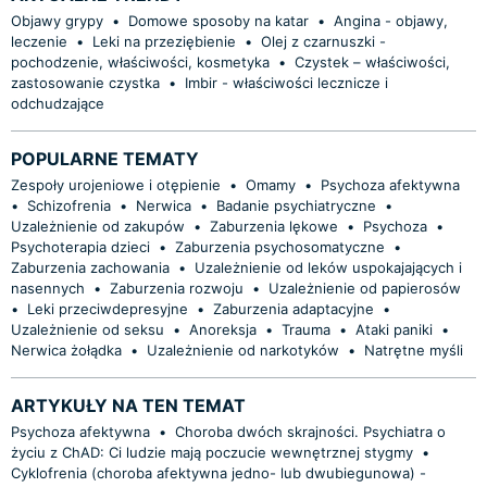
Objawy grypy
•
Domowe sposoby na katar
•
Angina - objawy,
leczenie
•
Leki na przeziębienie
•
Olej z czarnuszki -
pochodzenie, właściwości, kosmetyka
•
Czystek – właściwości,
zastosowanie czystka
•
Imbir - właściwości lecznicze i
odchudzające
POPULARNE TEMATY
Zespoły urojeniowe i otępienie
•
Omamy
•
Psychoza afektywna
•
Schizofrenia
•
Nerwica
•
Badanie psychiatryczne
•
Uzależnienie od zakupów
•
Zaburzenia lękowe
•
Psychoza
•
Psychoterapia dzieci
•
Zaburzenia psychosomatyczne
•
Zaburzenia zachowania
•
Uzależnienie od leków uspokajających i
nasennych
•
Zaburzenia rozwoju
•
Uzależnienie od papierosów
•
Leki przeciwdepresyjne
•
Zaburzenia adaptacyjne
•
Uzależnienie od seksu
•
Anoreksja
•
Trauma
•
Ataki paniki
•
Nerwica żołądka
•
Uzależnienie od narkotyków
•
Natrętne myśli
ARTYKUŁY NA TEN TEMAT
Psychoza afektywna
•
Choroba dwóch skrajności. Psychiatra o
życiu z ChAD: Ci ludzie mają poczucie wewnętrznej stygmy
•
Cyklofrenia (choroba afektywna jedno- lub dwubiegunowa) -