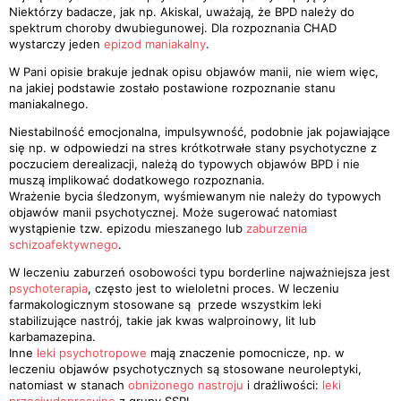
Niektórzy badacze, jak np. Akiskal, uważają, że BPD należy do
spektrum choroby dwubiegunowej. Dla rozpoznania CHAD
wystarczy jeden
epizod maniakalny
.
W Pani opisie brakuje jednak opisu objawów manii, nie wiem więc,
na jakiej podstawie zostało postawione rozpoznanie stanu
maniakalnego.
Niestabilność emocjonalna, impulsywność, podobnie jak pojawiające
się np. w odpowiedzi na stres krótkotrwałe stany psychotyczne z
poczuciem derealizacji, należą do typowych objawów BPD i nie
muszą implikować dodatkowego rozpoznania.
Wrażenie bycia śledzonym, wyśmiewanym nie należy do typowych
objawów manii psychotycznej. Może sugerować natomiast
wystąpienie tzw. epizodu mieszanego lub
zaburzenia
schizoafektywnego
.
W leczeniu zaburzeń osobowości typu borderline najważniejsza jest
psychoterapia
, często jest to wieloletni proces. W leczeniu
farmakologicznym stosowane są przede wszystkim leki
stabilizujące nastrój, takie jak kwas walproinowy, lit lub
karbamazepina.
Inne
leki psychotropowe
mają znaczenie pomocnicze, np. w
leczeniu objawów psychotycznych są stosowane neuroleptyki,
natomiast w stanach
obniżonego nastroju
i drażliwości:
leki