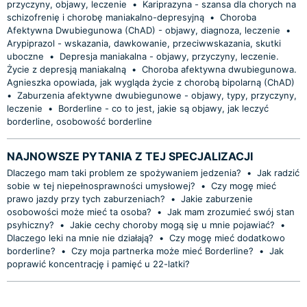
przyczyny, objawy, leczenie
•
Kariprazyna - szansa dla chorych na
schizofrenię i chorobę maniakalno-depresyjną
•
Choroba
Afektywna Dwubiegunowa (ChAD) - objawy, diagnoza, leczenie
•
Arypiprazol - wskazania, dawkowanie, przeciwwskazania, skutki
uboczne
•
Depresja maniakalna - objawy, przyczyny, leczenie.
Życie z depresją maniakalną
•
Choroba afektywna dwubiegunowa.
Agnieszka opowiada, jak wygląda życie z chorobą bipolarną (ChAD)
•
Zaburzenia afektywne dwubiegunowe - objawy, typy, przyczyny,
leczenie
•
Borderline - co to jest, jakie są objawy, jak leczyć
borderline, osobowość borderline
NAJNOWSZE PYTANIA Z TEJ SPECJALIZACJI
Dlaczego mam taki problem ze spożywaniem jedzenia?
•
Jak radzić
sobie w tej niepełnosprawności umysłowej?
•
Czy mogę mieć
prawo jazdy przy tych zaburzeniach?
•
Jakie zaburzenie
osobowości może mieć ta osoba?
•
Jak mam zrozumieć swój stan
psyhiczny?
•
Jakie cechy choroby mogą się u mnie pojawiać?
•
Dlaczego leki na mnie nie działają?
•
Czy mogę mieć dodatkowo
borderline?
•
Czy moja partnerka może mieć Borderline?
•
Jak
poprawić koncentrację i pamięć u 22-latki?