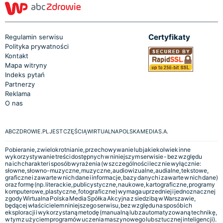
Certyfikaty
Regulamin serwisu
Polityka prywatności
Kontakt
Mapa witryny
Indeks pytań
Partnerzy
Reklama
O nas
ABCZDROWIE.PL JEST CZĘŚCIĄ WIRTUALNA POLSKA MEDIA S.A.
Pobieranie, zwielokrotnianie, przechowywanie lub jakiekolwiek inne
wykorzystywanie treści dostępnych w niniejszym serwisie - bez względu
na ich charakter i sposób wyrażenia (w szczególności lecz nie wyłącznie:
słowne, słowno-muzyczne, muzyczne, audiowizualne, audialne, tekstowe,
graficzne i zawarte w nich dane i informacje, bazy danych i zawarte w nich dane)
oraz formę (np. literackie, publicystyczne, naukowe, kartograficzne, programy
komputerowe, plastyczne, fotograficzne) wymaga uprzedniej i jednoznacznej
zgody Wirtualna Polska Media Spółka Akcyjna z siedzibą w Warszawie,
będącej właścicielem niniejszego serwisu, bez względu na sposób ich
eksploracji i wykorzystaną metodę (manualną lub zautomatyzowaną technikę,
w tym z użyciem programów uczenia maszynowego lub sztucznej inteligencji).