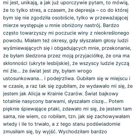
mi jest, unikają, a jak już uporczywie pytam, to mówią,
że to tylko stres, a czasem, że depresja – co do której
bym się nie zgodziła osobiście, tylko w przeważającej
mierze występuje u mnie obniżony nastrój. Bardzo
często towarzyszy mi poczucie winy z nieokreślonego
powodu. Miałam też okresy, gdy słyszałam głosy ludzi
wyśmiewających się i obgadujących mnie, przekonanie,
że byłam śledzona przez moją przyjaciółkę, że ona ma
skłonności (ukryte lesbijskie), że wszyscy ludzie życzą
mi źle… że świat jest zły, byłam wrogo
ustosunkowana… i podejrzliwa. Gubiłam się w miejscu i
w czasie, a raz tak się zgubiłam, że wydawało mi się, że
jestem jak Alicja w Krainie Czarów. Świat bajkowy
totalnie nasycony barwami, słyszałam ciszę... Potem
pięknie śpiewające ptaki, zdawało mi się, że jestem tam
sama, nie wiem, co robiłam, tzn. jak się zachowywałam
wtedy i ile to trwało, a z tego stanu podświadomie
zmusiłam się, by wyjść. Wychodziłam bardzo