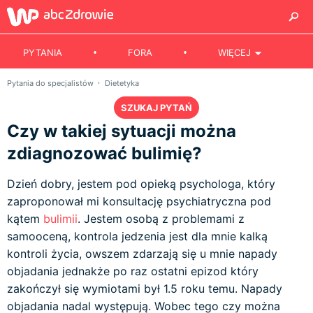
PYTANIA
FORA
WIĘCEJ
Pytania do specjalistów
Dietetyka
SZUKAJ PYTAŃ
Czy w takiej sytuacji można
zdiagnozować bulimię?
Dzień dobry, jestem pod opieką psychologa, który
zaproponował mi konsultację psychiatryczna pod
kątem
bulimii
. Jestem osobą z problemami z
samooceną, kontrola jedzenia jest dla mnie kalką
kontroli życia, owszem zdarzają się u mnie napady
objadania jednakże po raz ostatni epizod który
zakończył się wymiotami był 1.5 roku temu. Napady
objadania nadal występują. Wobec tego czy można