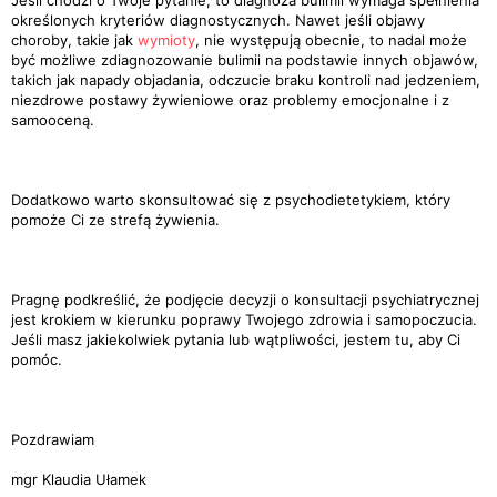
Jeśli chodzi o Twoje pytanie, to diagnoza bulimii wymaga spełnienia
określonych kryteriów diagnostycznych. Nawet jeśli objawy
choroby, takie jak
wymioty
, nie występują obecnie, to nadal może
być możliwe zdiagnozowanie bulimii na podstawie innych objawów,
takich jak napady objadania, odczucie braku kontroli nad jedzeniem,
niezdrowe postawy żywieniowe oraz problemy emocjonalne i z
samooceną.
Dodatkowo warto skonsultować się z psychodietetykiem, który
pomoże Ci ze strefą żywienia.
Pragnę podkreślić, że podjęcie decyzji o konsultacji psychiatrycznej
jest krokiem w kierunku poprawy Twojego zdrowia i samopoczucia.
Jeśli masz jakiekolwiek pytania lub wątpliwości, jestem tu, aby Ci
pomóc.
Pozdrawiam
mgr Klaudia Ułamek