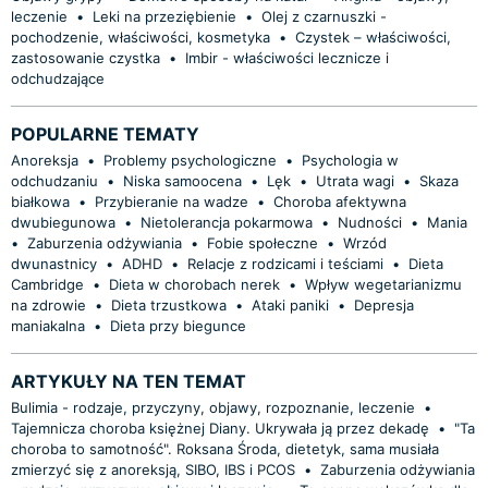
leczenie
•
Leki na przeziębienie
•
Olej z czarnuszki -
pochodzenie, właściwości, kosmetyka
•
Czystek – właściwości,
zastosowanie czystka
•
Imbir - właściwości lecznicze i
odchudzające
POPULARNE TEMATY
Anoreksja
•
Problemy psychologiczne
•
Psychologia w
odchudzaniu
•
Niska samoocena
•
Lęk
•
Utrata wagi
•
Skaza
białkowa
•
Przybieranie na wadze
•
Choroba afektywna
dwubiegunowa
•
Nietolerancja pokarmowa
•
Nudności
•
Mania
•
Zaburzenia odżywiania
•
Fobie społeczne
•
Wrzód
dwunastnicy
•
ADHD
•
Relacje z rodzicami i teściami
•
Dieta
Cambridge
•
Dieta w chorobach nerek
•
Wpływ wegetarianizmu
na zdrowie
•
Dieta trzustkowa
•
Ataki paniki
•
Depresja
maniakalna
•
Dieta przy biegunce
ARTYKUŁY NA TEN TEMAT
Bulimia - rodzaje, przyczyny, objawy, rozpoznanie, leczenie
•
Tajemnicza choroba księżnej Diany. Ukrywała ją przez dekadę
•
"Ta
choroba to samotność". Roksana Środa, dietetyk, sama musiała
zmierzyć się z anoreksją, SIBO, IBS i PCOS
•
Zaburzenia odżywiania