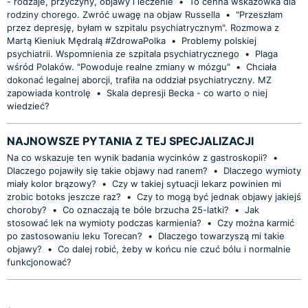
- rodzaje, przyczyny, objawy i leczenie
•
To cenna wskazówka dla
rodziny chorego. Zwróć uwagę na objaw Russella
•
"Przeszłam
przez depresję, byłam w szpitalu psychiatrycznym". Rozmowa z
Martą Kieniuk Mędralą #ZdrowaPolka
•
Problemy polskiej
psychiatrii. Wspomnienia ze szpitala psychiatrycznego
•
Plaga
wśród Polaków. "Powoduje realne zmiany w mózgu"
•
Chciała
dokonać legalnej aborcji, trafiła na oddział psychiatryczny. MZ
zapowiada kontrolę
•
Skala depresji Becka - co warto o niej
wiedzieć?
NAJNOWSZE PYTANIA Z TEJ SPECJALIZACJI
Na co wskazuje ten wynik badania wycinków z gastroskopii?
•
Dlaczego pojawiły się takie objawy nad ranem?
•
Dlaczego wymioty
miały kolor brązowy?
•
Czy w takiej sytuacji lekarz powinien mi
zrobic botoks jeszcze raz?
•
Czy to mogą być jednak objawy jakiejś
choroby?
•
Co oznaczają te bóle brzucha 25-latki?
•
Jak
stosować lek na wymioty podczas karmienia?
•
Czy można karmić
po zastosowaniu leku Torecan?
•
Dlaczego towarzyszą mi takie
objawy?
•
Co dalej robić, żeby w końcu nie czuć bólu i normalnie
funkcjonować?