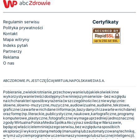
Certyfikaty
Regulamin serwisu
Polityka prywatności
Kontakt
Mapa witryny
Indeks pytań
Partnerzy
Reklama
O nas
ABCZDROWIE.PL JEST CZĘŚCIĄ WIRTUALNA POLSKA MEDIA S.A.
Pobieranie, zwielokrotnianie, przechowywanie lub jakiekolwiek inne
wykorzystywanie treści dostępnych w niniejszym serwisie - bez względu
na ich charakter i sposób wyrażenia (w szczególności lecz nie wyłącznie:
słowne, słowno-muzyczne, muzyczne, audiowizualne, audialne, tekstowe,
graficzne i zawarte w nich dane i informacje, bazy danych i zawarte w nich dane)
oraz formę (np. literackie, publicystyczne, naukowe, kartograficzne, programy
komputerowe, plastyczne, fotograficzne) wymaga uprzedniej i jednoznacznej
zgody Wirtualna Polska Media Spółka Akcyjna z siedzibą w Warszawie,
będącej właścicielem niniejszego serwisu, bez względu na sposób ich
eksploracji i wykorzystaną metodę (manualną lub zautomatyzowaną technikę,
w tym z użyciem programów uczenia maszynowego lub sztucznej inteligencji).