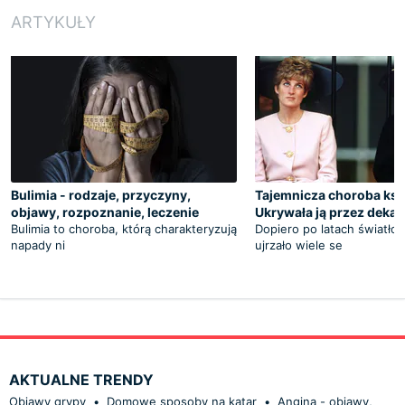
ARTYKUŁY
Bulimia - rodzaje, przyczyny,
Tajemnicza choroba księ
objawy, rozpoznanie, leczenie
Ukrywała ją przez deka
Bulimia to choroba, którą charakteryzują
Dopiero po latach światło
napady ni
ujrzało wiele se
AKTUALNE TRENDY
Objawy grypy
•
Domowe sposoby na katar
•
Angina - objawy,