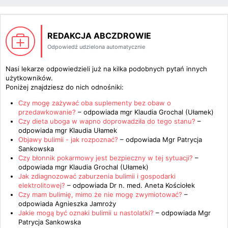
REDAKCJA ABCZDROWIE
Odpowiedź udzielona automatycznie
Nasi lekarze odpowiedzieli już na kilka podobnych pytań innych
użytkowników.
Poniżej znajdziesz do nich odnośniki:
Czy mogę zażywać oba suplementy bez obaw o
przedawkowanie?
– odpowiada
mgr Klaudia Grochal (Ułamek)
Czy dieta uboga w wapno doprowadziła do tego stanu?
–
odpowiada
mgr Klaudia Ułamek
Objawy bulimii - jak rozpoznać?
– odpowiada
Mgr Patrycja
Sankowska
Czy błonnik pokarmowy jest bezpieczny w tej sytuacji?
–
odpowiada
mgr Klaudia Grochal (Ułamek)
Jak zdiagnozować zaburzenia bulimii i gospodarki
elektrolitowej?
– odpowiada
Dr n. med. Aneta Kościołek
Czy mam bulimię, mimo że nie mogę zwymiotować?
–
odpowiada
Agnieszka Jamroży
Jakie mogą być oznaki bulimii u nastolatki?
– odpowiada
Mgr
Patrycja Sankowska