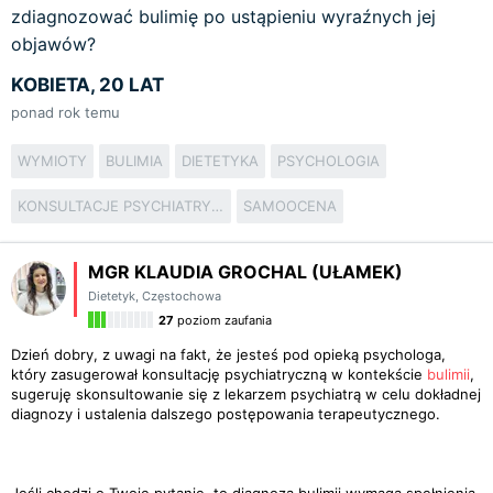
zdiagnozować bulimię po ustąpieniu wyraźnych jej
objawów?
KOBIETA, 20 LAT
ponad rok temu
WYMIOTY
BULIMIA
DIETETYKA
PSYCHOLOGIA
KONSULTACJE PSYCHIATRYCZNE
SAMOOCENA
MGR KLAUDIA GROCHAL (UŁAMEK)
Dietetyk
,
Częstochowa
27
poziom zaufania
Dzień dobry, z uwagi na fakt, że jesteś pod opieką psychologa,
który zasugerował konsultację psychiatryczną w kontekście
bulimii
,
sugeruję skonsultowanie się z lekarzem psychiatrą w celu dokładnej
diagnozy i ustalenia dalszego postępowania terapeutycznego.