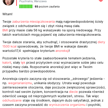
Psychiatra
,
Warszawa
93
poziom zaufania
Witam!
Twoje
zaburzenia miesiączkowania
mają najprawdopodobniej ścisły
związek z odchudzaniem się i zbyt niską masą ciała.
BMI
przy masie ciała 56 kg wskazywało na sporą niedowagę. Przy
takich wartościach mogą pojawić się zaburzenia miesiączkowania.
Twoje dalsze starania, aby schudnąć, i stosowanie drastycznej
diety
1500 kcal
spowodowały, że twoje BMI w wakacje dawało
wartości17,4 spełniające kryterium
anoreksji
!
Pozostałe kryteria to stałe zaabsorbowanie tematem jedzenia,
kalorii
, stały
lęk
przed przytyciem oraz wyznaczanie sobie jako celu
niskiej masy ciała. Rozpoznanie anoreksji jest więc w Twoim
przypadku bardzo prawdopodobne.
Anoreksja często zaczyna się od stosowania ,,zdrowego" jedzenia -
np.
wegetarianizmu
, unikania słodyczy. Utrata wagi powoduje
zainteresowanie otoczenia, daje poczucie zwiększonej sprawczości,
kontroli nad swoim życiem, koncentracja na
diecie
pozwala również
odwrócić uwagę od nieprzyjemnych wydarzeń, stresu. Tak więc
odchudzanie
staje się środkiem, dajacym dużo satysfakcji, jednak z
czasem zaczyna prowadzić do
wyniszczenia organizmu
i psychiki,