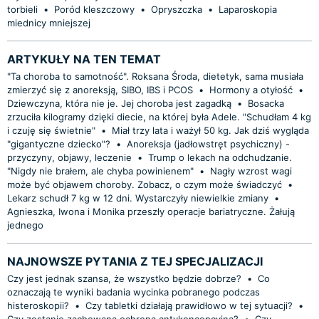
torbieli
•
Poród kleszczowy
•
Opryszczka
•
Laparoskopia
miednicy mniejszej
ARTYKUŁY NA TEN TEMAT
"Ta choroba to samotność". Roksana Środa, dietetyk, sama musiała
zmierzyć się z anoreksją, SIBO, IBS i PCOS
•
Hormony a otyłość
•
Dziewczyna, która nie je. Jej choroba jest zagadką
•
Bosacka
zrzuciła kilogramy dzięki diecie, na której była Adele. "Schudłam 4 kg
i czuję się świetnie"
•
Miał trzy lata i ważył 50 kg. Jak dziś wygląda
"gigantyczne dziecko"?
•
Anoreksja (jadłowstręt psychiczny) -
przyczyny, objawy, leczenie
•
Trump o lekach na odchudzanie.
"Nigdy nie brałem, ale chyba powinienem"
•
Nagły wzrost wagi
może być objawem choroby. Zobacz, o czym może świadczyć
•
Lekarz schudł 7 kg w 12 dni. Wystarczyły niewielkie zmiany
•
Agnieszka, Iwona i Monika przeszły operacje bariatryczne. Żałują
jednego
NAJNOWSZE PYTANIA Z TEJ SPECJALIZACJI
Czy jest jednak szansa, że wszystko będzie dobrze?
•
Co
oznaczają te wyniki badania wycinka pobranego podczas
histeroskopii?
•
Czy tabletki działają prawidłowo w tej sytuacji?
•
Czy zostanie zachowana ochrona antykoncepcyjna?
•
Czy