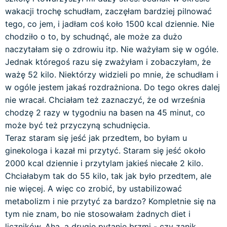
wakacji trochę schudłam, zaczęłam bardziej pilnować
tego, co jem, i jadłam coś koło 1500 kcal dziennie. Nie
chodziło o to, by schudnąć, ale może za dużo
naczytałam się o zdrowiu itp. Nie ważyłam się w ogóle.
Jednak któregoś razu się zważyłam i zobaczyłam, że
ważę 52 kilo. Niektórzy widzieli po mnie, że schudłam i
w ogóle jestem jakaś rozdrażniona. Do tego okres dalej
nie wracał. Chciałam też zaznaczyć, że od września
chodzę 2 razy w tygodniu na basen na 45 minut, co
może być też przyczyną schudnięcia.
Teraz staram się jeść jak przedtem, bo byłam u
ginekologa i kazał mi przytyć. Staram się jeść około
2000 kcal dziennie i przytylam jakieś niecałe 2 kilo.
Chciałabym tak do 55 kilo, tak jak było przedtem, ale
nie więcej. A więc co zrobić, by ustabilizować
metabolizm i nie przytyć za bardzo? Kompletnie się na
tym nie znam, bo nie stosowałam żadnych diet i
liczników. Aha, a drugie pytanie brzmi - czy zanik