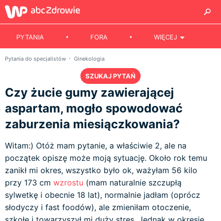
PYTANIA
FORA
WIĘCEJ
Pytania do specjalistów
Ginekologia
SZUKAJ PYTAŃ
Czy żucie gumy zawierającej
aspartam, mogło spowodować
zaburzenia miesiączkowania?
Witam:) Otóż mam pytanie, a właściwie 2, ale na
początek opiszę może moją sytuację. Około rok temu
zanikł mi okres, wszystko było ok, ważyłam 56 kilo
przy 173 cm
wzrostu
(mam naturalnie szczupłą
sylwetkę i obecnie 18 lat), normalnie jadłam (oprócz
słodyczy i fast foodów), ale zmieniłam otoczenie,
szkołę i towarzyszył mi duży stres. Jednak w okresie