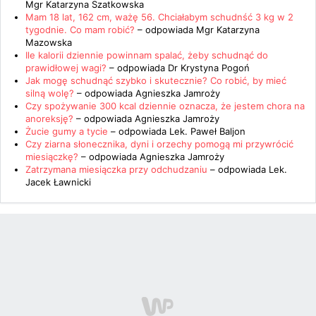
Mgr Katarzyna Szatkowska
Mam 18 lat, 162 cm, ważę 56. Chciałabym schudnść 3 kg w 2
tygodnie. Co mam robić?
– odpowiada
Mgr Katarzyna
Mazowska
Ile kalorii dziennie powinnam spalać, żeby schudnąć do
prawidłowej wagi?
– odpowiada
Dr Krystyna Pogoń
Jak mogę schudnąć szybko i skutecznie? Co robić, by mieć
silną wolę?
– odpowiada
Agnieszka Jamroży
Czy spożywanie 300 kcal dziennie oznacza, że jestem chora na
anoreksję?
– odpowiada
Agnieszka Jamroży
Żucie gumy a tycie
– odpowiada
Lek. Paweł Baljon
Czy ziarna słonecznika, dyni i orzechy pomogą mi przywrócić
miesiączkę?
– odpowiada
Agnieszka Jamroży
Zatrzymana miesiączka przy odchudzaniu
– odpowiada
Lek.
Jacek Ławnicki