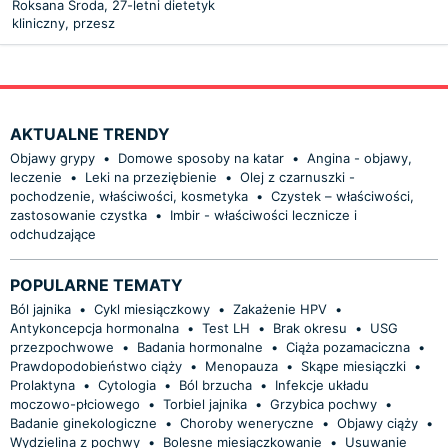
Roksana Środa, 27-letni dietetyk
kliniczny, przesz
AKTUALNE TRENDY
Objawy grypy
•
Domowe sposoby na katar
•
Angina - objawy,
leczenie
•
Leki na przeziębienie
•
Olej z czarnuszki -
pochodzenie, właściwości, kosmetyka
•
Czystek – właściwości,
zastosowanie czystka
•
Imbir - właściwości lecznicze i
odchudzające
POPULARNE TEMATY
Ból jajnika
•
Cykl miesiączkowy
•
Zakażenie HPV
•
Antykoncepcja hormonalna
•
Test LH
•
Brak okresu
•
USG
przezpochwowe
•
Badania hormonalne
•
Ciąża pozamaciczna
•
Prawdopodobieństwo ciąży
•
Menopauza
•
Skąpe miesiączki
•
Prolaktyna
•
Cytologia
•
Ból brzucha
•
Infekcje układu
moczowo-płciowego
•
Torbiel jajnika
•
Grzybica pochwy
•
Badanie ginekologiczne
•
Choroby weneryczne
•
Objawy ciąży
•
Wydzielina z pochwy
•
Bolesne miesiączkowanie
•
Usuwanie