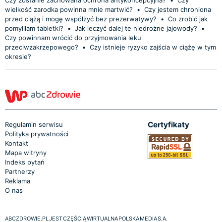
wielkość zarodka powinna mnie martwić?
•
Czy jestem chroniona
przed ciążą i mogę współżyć bez prezerwatywy?
•
Co zrobić jak
pomyliłam tabletki?
•
Jak leczyć dalej te niedrożne jajowody?
•
Czy powinnam wrócić do przyjmowania leku
przeciwzakrzepowego?
•
Czy istnieje ryzyko zajścia w ciążę w tym
okresie?
Certyfikaty
Regulamin serwisu
Polityka prywatności
Kontakt
Mapa witryny
Indeks pytań
Partnerzy
Reklama
O nas
ABCZDROWIE.PL JEST CZĘŚCIĄ WIRTUALNA POLSKA MEDIA S.A.