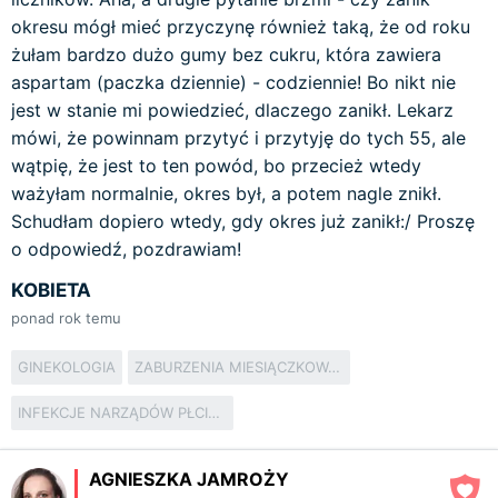
okresu mógł mieć przyczynę również taką, że od roku
żułam bardzo dużo gumy bez cukru, która zawiera
aspartam (paczka dziennie) - codziennie! Bo nikt nie
jest w stanie mi powiedzieć, dlaczego zanikł. Lekarz
mówi, że powinnam przytyć i przytyję do tych 55, ale
wątpię, że jest to ten powód, bo przecież wtedy
ważyłam normalnie, okres był, a potem nagle znikł.
Schudłam dopiero wtedy, gdy okres już zanikł:/ Proszę
o odpowiedź, pozdrawiam!
KOBIETA
ponad rok temu
GINEKOLOGIA
ZABURZENIA MIESIĄCZKOWANIA
INFEKCJE NARZĄDÓW PŁCIOWYCH
AGNIESZKA JAMROŻY