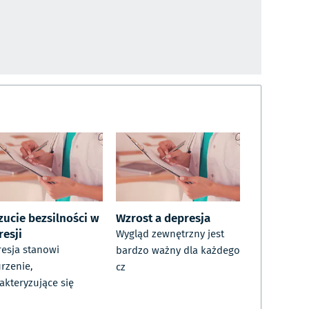
zucie bezsilności w
Wzrost a depresja
resji
Wygląd zewnętrzny jest
esja stanowi
bardzo ważny dla każdego
rzenie,
cz
akteryzujące się