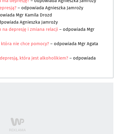
 ma depresję?
– odpowiada
Agnieszka Jamroży
epresją?
– odpowiada
Agnieszka Jamroży
powiada
Mgr Kamila Drozd
dpowiada
Agnieszka Jamroży
na depresję i zmiana relacji
– odpowiada
Mgr
 która nie chce pomocy?
– odpowiada
Mgr Agata
depresją, która jest alkoholikiem?
– odpowiada