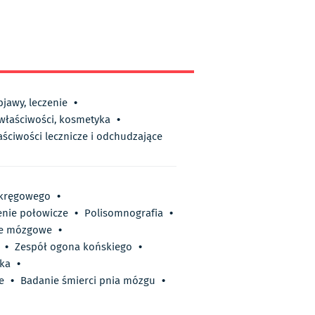
bjawy, leczenie
•
 właściwości, kosmetyka
•
aściwości lecznicze i odchudzające
 kręgowego
•
enie połowicze
•
Polisomnografia
•
ie mózgowe
•
•
Zespół ogona końskiego
•
ka
•
e
•
Badanie śmierci pnia mózgu
•