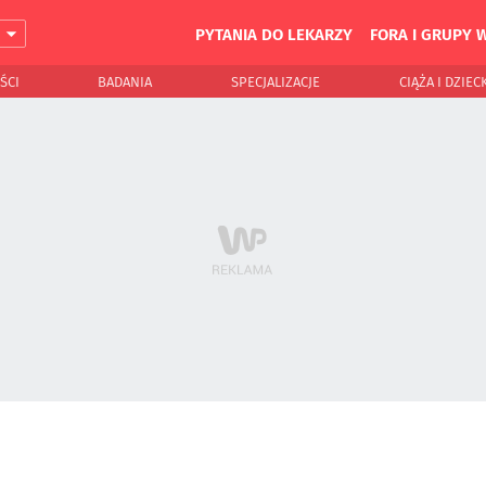
PYTANIA DO LEKARZY
FORA I GRUPY 
J
ŚCI
BADANIA
SPECJALIZACJE
CIĄŻA I DZIEC