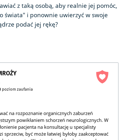
awiać z taką osobą, aby realnie jej pomóc,
do świata" i ponownie uwierzyć w swoje
drze podać jej rękę?
AMROŻY
a
3
poziom zaufania
ać na rozpoznanie organicznych zaburzeń
zęstszym powikłaniem schorzeń neurologicznych. W
kłonienie pacjenta na konsultację u specjalisty
udzi sprzeciw, być może łatwiej byłoby zaakceptować