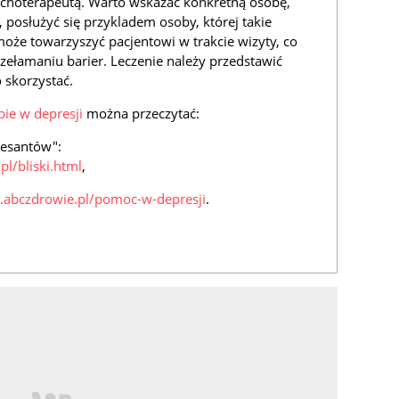
choterapeutą. Warto wskazać konkretną osobę,
 posłużyć się przykladem osoby, której takie
oże towarzyszyć pacjentowi w trakcie wizyty, co
ełamaniu barier. Leczenie należy przedstawić
o skorzystać.
ie w depresji
można przeczytać:
resantów":
pl/bliski.html
,
al.abczdrowie.pl/pomoc-w-depresji
.