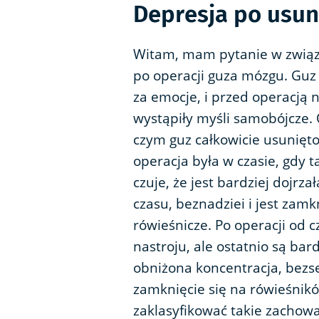
Depresja po usun
Witam, mam pytanie w związk
po operacji guza mózgu. Guz 
za emocje, i przed operacją n
wystąpiły myśli samobójcze. O
czym guz całkowicie usunięto 
operacja była w czasie, gdy t
czuje, że jest bardziej dojrz
czasu, beznadziei i jest zam
rówieśnicze. Po operacji od 
nastroju, ale ostatnio są bar
obniżona koncentracja, bezs
zamknięcie się na rówieśnik
zaklasyfikować takie zachow