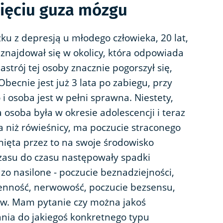
ięciu guza mózgu
u z depresją u młodego człowieka, 20 lat,
znajdował się w okolicy, która odpowiada
astrój tej osoby znacznie pogorszył się,
becnie jest już 3 lata po zabiegu, przy
i osoba jest w pełni sprawna. Niestety,
a osoba była w okresie adolescencji i teraz
ała niż rówieśnicy, ma poczucie straconego
knięta przez to na swoje środowisko
czasu do czasu następowały spadki
dzo nasilone - poczucie beznadziejności,
enność, nerwowość, poczucie bezsensu,
ów. Mam pytanie czy można jakoś
ania do jakiegoś konkretnego typu