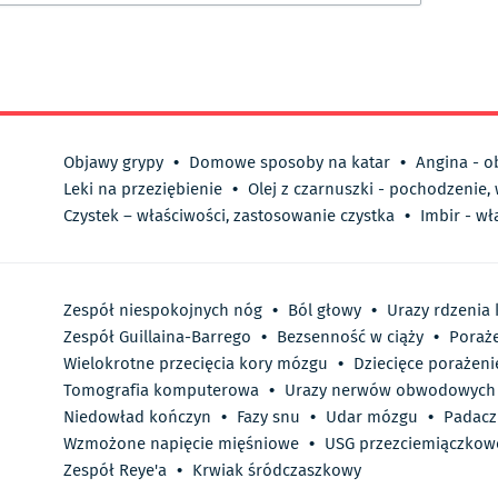
Objawy grypy
•
Domowe sposoby na katar
•
Angina - o
Leki na przeziębienie
•
Olej z czarnuszki - pochodzenie,
Czystek – właściwości, zastosowanie czystka
•
Imbir - wł
Zespół niespokojnych nóg
•
Ból głowy
•
Urazy rdzenia
Zespół Guillaina-Barrego
•
Bezsenność w ciąży
•
Poraż
Wielokrotne przecięcia kory mózgu
•
Dziecięce porażen
Tomografia komputerowa
•
Urazy nerwów obwodowych
Niedowład kończyn
•
Fazy snu
•
Udar mózgu
•
Padacz
Wzmożone napięcie mięśniowe
•
USG przezciemiączkow
Zespół Reye'a
•
Krwiak śródczaszkowy