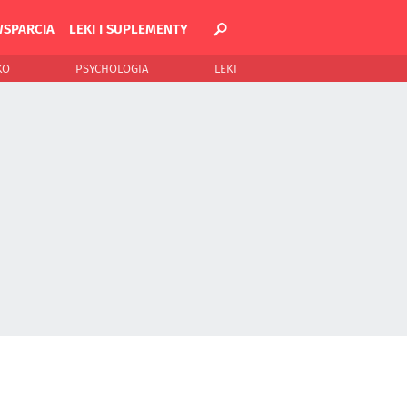
WSPARCIA
LEKI I SUPLEMENTY
KO
PSYCHOLOGIA
LEKI