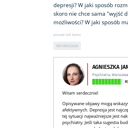
depresji? W jaki sposób rozm
skoro nie chce sama "wyjść 
możliwości? W jaki sposób mą
ponad rok temu
NEUROLOGIA
AGNIESZKA J
Psychiatra
,
Warszaw
9
Witam serdecznie!
Opisywane objawy mogą wskazyw
afektywnych. Depresja jest najc
tej sytuacji najważniejsze jest na
psychiatry. Jeśli taka sugestia b