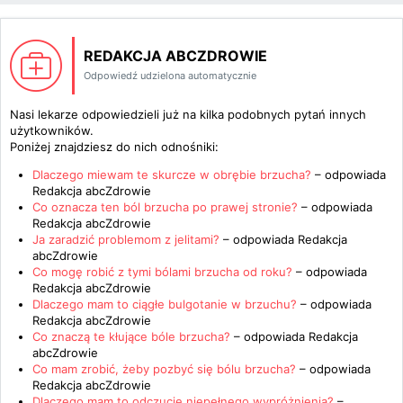
REDAKCJA ABCZDROWIE
Odpowiedź udzielona automatycznie
Nasi lekarze odpowiedzieli już na kilka podobnych pytań innych
użytkowników.
Poniżej znajdziesz do nich odnośniki:
Dlaczego miewam te skurcze w obrębie brzucha?
– odpowiada
Redakcja abcZdrowie
Co oznacza ten ból brzucha po prawej stronie?
– odpowiada
Redakcja abcZdrowie
Ja zaradzić problemom z jelitami?
– odpowiada
Redakcja
abcZdrowie
Co mogę robić z tymi bólami brzucha od roku?
– odpowiada
Redakcja abcZdrowie
Dlaczego mam to ciągłe bulgotanie w brzuchu?
– odpowiada
Redakcja abcZdrowie
Co znaczą te kłujące bóle brzucha?
– odpowiada
Redakcja
abcZdrowie
Co mam zrobić, żeby pozbyć się bólu brzucha?
– odpowiada
Redakcja abcZdrowie
Dlaczego mam to odczucie niepełnego wypróżnienia?
–