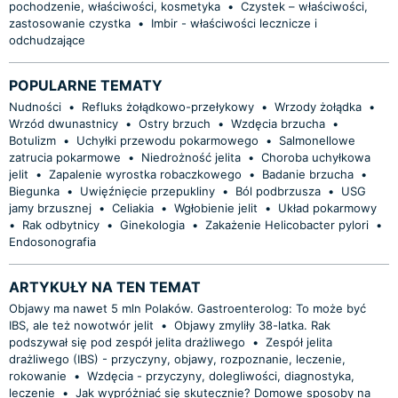
pochodzenie, właściwości, kosmetyka
•
Czystek – właściwości,
zastosowanie czystka
•
Imbir - właściwości lecznicze i
odchudzające
POPULARNE TEMATY
Nudności
•
Refluks żołądkowo-przełykowy
•
Wrzody żołądka
•
Wrzód dwunastnicy
•
Ostry brzuch
•
Wzdęcia brzucha
•
Botulizm
•
Uchyłki przewodu pokarmowego
•
Salmonellowe
zatrucia pokarmowe
•
Niedrożność jelita
•
Choroba uchyłkowa
jelit
•
Zapalenie wyrostka robaczkowego
•
Badanie brzucha
•
Biegunka
•
Uwięźnięcie przepukliny
•
Ból podbrzusza
•
USG
jamy brzusznej
•
Celiakia
•
Wgłobienie jelit
•
Układ pokarmowy
•
Rak odbytnicy
•
Ginekologia
•
Zakażenie Helicobacter pylori
•
Endosonografia
ARTYKUŁY NA TEN TEMAT
Objawy ma nawet 5 mln Polaków. Gastroenterolog: To może być
IBS, ale też nowotwór jelit
•
Objawy zmyliły 38-latka. Rak
podszywał się pod zespół jelita drażliwego
•
Zespół jelita
drażliwego (IBS) - przyczyny, objawy, rozpoznanie, leczenie,
rokowanie
•
Wzdęcia - przyczyny, dolegliwości, diagnostyka,
leczenie
•
Jak wypróżniać się skutecznie? Domowe sposoby na