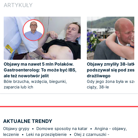
ARTYKUŁY
Objawy ma nawet 5 mln Polaków.
Objawy zmyliły 38-latka
Gastroenterolog: To może być IBS,
podszywał się pod zespół
ale też nowotwór jelit
drażliwego
Bóle brzucha, wzdęcia, biegunki,
Gdy jego żona była w szó
zaparcia lub ich
ciąży, 38-le
AKTUALNE TRENDY
Objawy grypy
•
Domowe sposoby na katar
•
Angina - objawy,
leczenie
•
Leki na przeziębienie
•
Olej z czarnuszki -