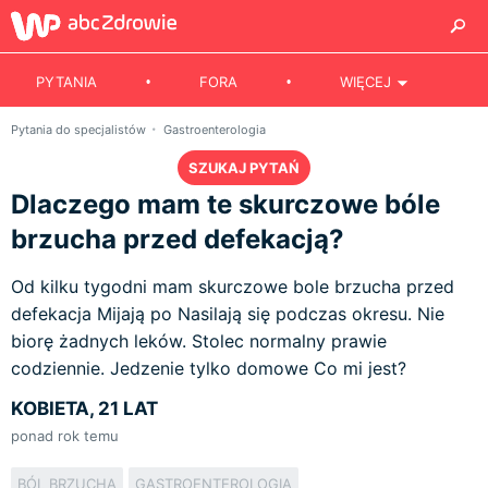
PYTANIA
FORA
WIĘCEJ
Pytania do specjalistów
Gastroenterologia
SZUKAJ PYTAŃ
Dlaczego mam te skurczowe bóle
brzucha przed defekacją?
Od kilku tygodni mam skurczowe bole brzucha przed
defekacja Mijają po Nasilają się podczas okresu. Nie
biorę żadnych leków. Stolec normalny prawie
codziennie. Jedzenie tylko domowe Co mi jest?
KOBIETA, 21 LAT
ponad rok temu
BÓL BRZUCHA
GASTROENTEROLOGIA