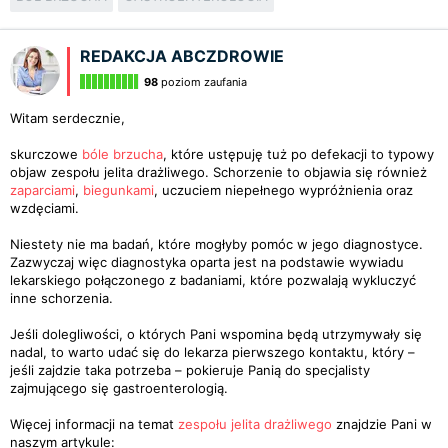
REDAKCJA ABCZDROWIE
98
poziom zaufania
Witam serdecznie,
skurczowe
bóle brzucha
, które ustępuję tuż po defekacji to typowy
objaw zespołu jelita drażliwego. Schorzenie to objawia się również
zaparciami
,
biegunkami
, uczuciem niepełnego wypróżnienia oraz
wzdęciami.
Niestety nie ma badań, które mogłyby pomóc w jego diagnostyce.
Zazwyczaj więc diagnostyka oparta jest na podstawie wywiadu
lekarskiego połączonego z badaniami, które pozwalają wykluczyć
inne schorzenia.
Jeśli dolegliwości, o których Pani wspomina będą utrzymywały się
nadal, to warto udać się do lekarza pierwszego kontaktu, który –
jeśli zajdzie taka potrzeba – pokieruje Panią do specjalisty
zajmującego się gastroenterologią.
Więcej informacji na temat
zespołu jelita drażliwego
znajdzie Pani w
naszym artykule: