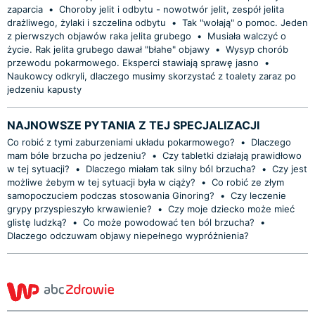
zaparcia
•
Choroby jelit i odbytu - nowotwór jelit, zespół jelita
drażliwego, żylaki i szczelina odbytu
•
Tak "wołają" o pomoc. Jeden
z pierwszych objawów raka jelita grubego
•
Musiała walczyć o
życie. Rak jelita grubego dawał "błahe" objawy
•
Wysyp chorób
przewodu pokarmowego. Eksperci stawiają sprawę jasno
•
Naukowcy odkryli, dlaczego musimy skorzystać z toalety zaraz po
jedzeniu kapusty
NAJNOWSZE PYTANIA Z TEJ SPECJALIZACJI
Co robić z tymi zaburzeniami układu pokarmowego?
•
Dlaczego
mam bóle brzucha po jedzeniu?
•
Czy tabletki działają prawidłowo
w tej sytuacji?
•
Dlaczego miałam tak silny ból brzucha?
•
Czy jest
możliwe żebym w tej sytuacji była w ciąży?
•
Co robić ze złym
samopoczuciem podczas stosowania Ginoring?
•
Czy leczenie
grypy przyspieszyło krwawienie?
•
Czy moje dziecko może mieć
glistę ludzką?
•
Co może powodować ten ból brzucha?
•
Dlaczego odczuwam objawy niepełnego wypróżnienia?