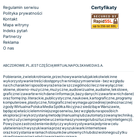
Certyfikaty
Regulamin serwisu
Polityka prywatności
Kontakt
Mapa witryny
Indeks pytań
Partnerzy
Reklama
O nas
ABCZDROWIE.PL JEST CZĘŚCIĄ WIRTUALNA POLSKA MEDIA S.A.
Pobieranie, zwielokrotnianie, przechowywanie lub jakiekolwiek inne
wykorzystywanie treści dostępnych w niniejszym serwisie - bez względu
na ich charakter i sposób wyrażenia (w szczególności lecz nie wyłącznie:
słowne, słowno-muzyczne, muzyczne, audiowizualne, audialne, tekstowe,
graficzne i zawarte w nich dane i informacje, bazy danych i zawarte w nich dane)
oraz formę (np. literackie, publicystyczne, naukowe, kartograficzne, programy
komputerowe, plastyczne, fotograficzne) wymaga uprzedniej i jednoznacznej
zgody Wirtualna Polska Media Spółka Akcyjna z siedzibą w Warszawie,
będącej właścicielem niniejszego serwisu, bez względu na sposób ich
eksploracji i wykorzystaną metodę (manualną lub zautomatyzowaną technikę,
w tym z użyciem programów uczenia maszynowego lub sztucznej inteligencji).
Powyższe zastrzeżenie nie dotyczy wykorzystywania jedynie w celu
ułatwienia ich wyszukiwania przez wyszukiwarki internetowe
oraz korzystania w ramach stosunków umownych lub dozwolonego użytku
określonego przez właściwe przepisy prawa.