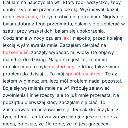
trafiłam na nauczyciela wf., który robił wszystko, żeby
upokorzyć mnie przed całą szkołą. Wyśmiewał, kazał
robić
ćwiczenia
, których robić nie potrafiłam. Nigdy nie
byłam dobra z tego przedmiotu, bałam się przebierać w
szatni przy wszystkich, bałam się upokorzenia.
Codziennie w nocy czułam
lęk
i niepokój przed kolejną
lekcją wyśmiewania mnie. Zaczęłam cierpieć na
bezsenność
, zaczęły wypadać mi włosy (te objawy
mam też do dzisiaj). Najgorsze jest to, że moim
ratunkiem na to była
masturbacja
, z którą także mam
problem do dzisiaj ... To mój
sposób na stres
... Teraz
jestem w gimnazjum, lecz mój problem nadal pozostał.
Boję się wyśmiania mnie na wf. Próbuję załatwiać
zwolnienia i inne rzeczy, ale to już mnie przerasta. Na
początku pierwszej klasy zaczęłam się ciąć. To
zastępowało onanizowanie się. Jednak skończyłam z
tym, a teraz tamto znowu wróciło ;( z jeszcze gorszą
mocą, bo czuję, że źle robię, że to jest grzechem.