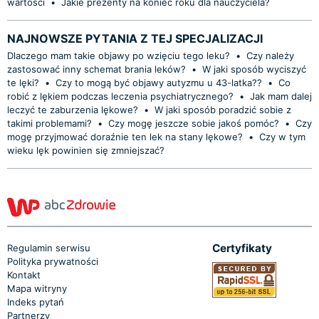
wartości
•
Jakie prezenty na koniec roku dla nauczyciela?
NAJNOWSZE PYTANIA Z TEJ SPECJALIZACJI
Dlaczego mam takie objawy po wzięciu tego leku?
•
Czy należy
zastosować inny schemat brania leków?
•
W jaki sposób wyciszyć
te lęki?
•
Czy to mogą być objawy autyzmu u 43-latka??
•
Co
robić z lękiem podczas leczenia psychiatrycznego?
•
Jak mam dalej
leczyć te zaburzenia lękowe?
•
W jaki sposób poradzić sobie z
takimi problemami?
•
Czy mogę jeszcze sobie jakoś pomóc?
•
Czy
mogę przyjmować doraźnie ten lek na stany lękowe?
•
Czy w tym
wieku lęk powinien się zmniejszać?
Certyfikaty
Regulamin serwisu
Polityka prywatności
Kontakt
Mapa witryny
Indeks pytań
Partnerzy