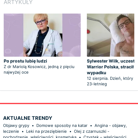
ARTYKUŁY
Po prostu lubię ludzi
Sylwester Wilk, uczestni
Z dr Mariolą Kosowicz, jedną z pięciu
Warrior Polska, stracił 
najwyżej oce
wypadku
12 sierpnia. Dzień, który z
23-letnieg
AKTUALNE TRENDY
Objawy grypy
•
Domowe sposoby na katar
•
Angina - objawy,
leczenie
•
Leki na przeziębienie
•
Olej z czarnuszki -
pochodzenie, właściwości, kosmetyka
•
Czystek – właściwości,