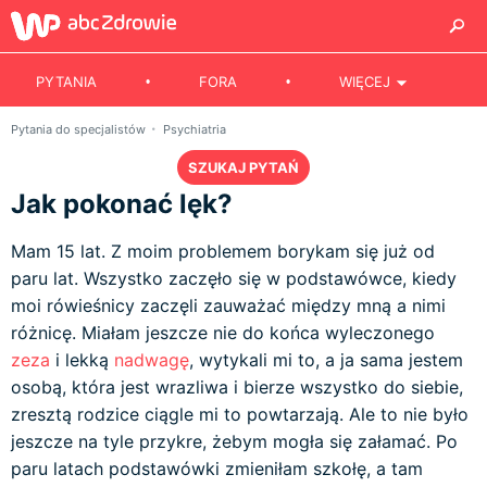
PYTANIA
FORA
WIĘCEJ
Pytania do specjalistów
Psychiatria
SZUKAJ PYTAŃ
Jak pokonać lęk?
Mam 15 lat. Z moim problemem borykam się już od
paru lat. Wszystko zaczęło się w podstawówce, kiedy
moi rówieśnicy zaczęli zauważać między mną a nimi
różnicę. Miałam jeszcze nie do końca wyleczonego
zeza
i lekką
nadwagę
, wytykali mi to, a ja sama jestem
osobą, która jest wrazliwa i bierze wszystko do siebie,
zresztą rodzice ciągle mi to powtarzają. Ale to nie było
jeszcze na tyle przykre, żebym mogła się załamać. Po
paru latach podstawówki zmieniłam szkołę, a tam