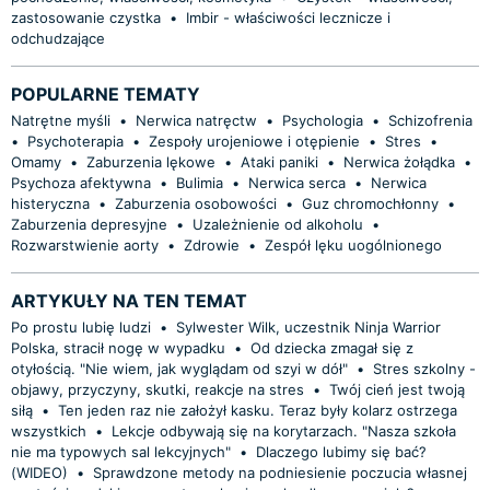
zastosowanie czystka
•
Imbir - właściwości lecznicze i
odchudzające
POPULARNE TEMATY
Natrętne myśli
•
Nerwica natręctw
•
Psychologia
•
Schizofrenia
•
Psychoterapia
•
Zespoły urojeniowe i otępienie
•
Stres
•
Omamy
•
Zaburzenia lękowe
•
Ataki paniki
•
Nerwica żołądka
•
Psychoza afektywna
•
Bulimia
•
Nerwica serca
•
Nerwica
histeryczna
•
Zaburzenia osobowości
•
Guz chromochłonny
•
Zaburzenia depresyjne
•
Uzależnienie od alkoholu
•
Rozwarstwienie aorty
•
Zdrowie
•
Zespół lęku uogólnionego
ARTYKUŁY NA TEN TEMAT
Po prostu lubię ludzi
•
Sylwester Wilk, uczestnik Ninja Warrior
Polska, stracił nogę w wypadku
•
Od dziecka zmagał się z
otyłością. "Nie wiem, jak wyglądam od szyi w dół"
•
Stres szkolny -
objawy, przyczyny, skutki, reakcje na stres
•
Twój cień jest twoją
siłą
•
Ten jeden raz nie założył kasku. Teraz były kolarz ostrzega
wszystkich
•
Lekcje odbywają się na korytarzach. "Nasza szkoła
nie ma typowych sal lekcyjnych"
•
Dlaczego lubimy się bać?
(WIDEO)
•
Sprawdzone metody na podniesienie poczucia własnej