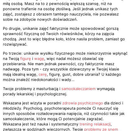
miłą osobą. Masz na to z pewnością większą szansę, niż na
ponowne trafienie na osobę złośliwą. Jeśli jednak unikasz tych
zajęć, zostajesz z obrazem tamtego nauczyciela, nie pozwalasz
sobie na zdobycie nowych doświadczeń.
Po drugie, unikanie zajęć faktycznie może spowodować gorszą
sprawność fizyczną od Twoich rówieśników, kórzy na zajęcia
chodzą. Jest to więc błędne koło, które nasila problem, zamiast go
rozwiązywać.
Po trzecie: unikanie wysiłku fizycznego może niekorzystnie wpłynąć
na Twoją
figurę
i
wagę
, więc nadal możesz obawiać się
przebierania. Nie mam jednak pewności, czy faktycznie masz
nadwagę. Poza tym - czy wszystkie dziewczyny w Twojej klasie
mają idealną wagę,
cerę
, figurę, gust, dobre ubrania? U każdego
można znaleźć niedokonałości i wady...
Twoje problemy z masturbacją i
samookaleczaniem
wymagają
porady lekarskiej i psychologicznej.
Wskazana jest wizyta w poradni
zdrowia psychicznego
dla dzieci i
młodzieźy. Psycholog, psychoterapeuta pomoże Ci nauczyć się
innych sposobów rozładowywania napięcia, niż czynności takie jak
samookaleczenie, które mogą Ci potencjalnie zagrażać.
Wskazana jest też nauka i systematyczny
trening relaksacji
,
zwłaszcza w godzinach wieczornych. Twoje
problemy ze snem