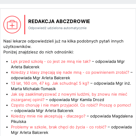
REDAKCJA ABCZDROWIE
Odpowiedź udzielona automatycznie
Nasi lekarze odpowiedzieli już na kilka podobnych pytań innych
użytkowników.
Poniżej znajdziesz do nich odnośniki:
Lęk przed szkołą - co jest ze mną nie tak?
– odpowiada
Mgr
Arleta Balcerek
Koledzy z klasy znęcają się nade mną - co powinienem zrobić?
–
odpowiada
Mgr Arleta Balcerek
13 lat, 160 cm, 47 kg. Jak schudnąć 5 kg?
– odpowiada
Mgr inż.
Marta Michalak-Tomasik
Jak się zaaklimatyzować z nowymi ludźmi, by znowu nie mieć
zszarganej opinii?
– odpowiada
Mgr Kamila Drozd
Często choruję i nie mam przyjaciół. Co robić? Proszę o pomoc!
– odpowiada
Mgr Arleta Balcerek
Koledzy mnie nie akceptują - dlaczego?
– odpowiada
Magdalena
Pikulska
Problemy w szkole, brak chęci do życia - co robić?
– odpowiada
Mgr Arleta Balcerek