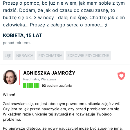
Proszę o pomoc, bo już nie wiem, jak mam sobie z tym
radzić. Dodam, że jak od czasu do czasu zasnę, to
budzę się ok. 3 w nocy i dalej nie śpię. Chodzę jak cień
człowieka... Proszę z całego serca o pomoc... ;(
KOBIETA, 15 LAT
ponad rok temu
LĘK
NERWICA
PSYCHIATRIA
ZDROWIE PSYCHICZNE
AGNIESZKA JAMROŻY
Psychiatra
,
Warszawa
93
poziom zaufania
Witam!
Zastanawiam się, co jest obecnym powodem unikania zajęć z wf.
Czy jest to lęk przed nauczycielem, czy przed przebieraniem się.
W każdym razie unikanie tej sytuacji nie rozwiązuje Twojego
problemu.
Po pierwsze dlatego, że nowy nauczyciel może być zupełnie inną,