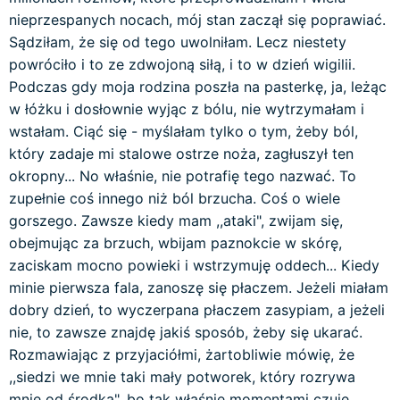
nieprzespanych nocach, mój stan zaczął się poprawiać.
Sądziłam, że się od tego uwolniłam. Lecz niestety
powróciło i to ze zdwojoną siłą, i to w dzień wigilii.
Podczas gdy moja rodzina poszła na pasterkę, ja, leżąc
w łóżku i dosłownie wyjąc z bólu, nie wytrzymałam i
wstałam. Ciąć się - myślałam tylko o tym, żeby ból,
który zadaje mi stalowe ostrze noża, zagłuszył ten
okropny... No właśnie, nie potrafię tego nazwać. To
zupełnie coś innego niż ból brzucha. Coś o wiele
gorszego. Zawsze kiedy mam ,,ataki", zwijam się,
obejmując za brzuch, wbijam paznokcie w skórę,
zaciskam mocno powieki i wstrzymuję oddech... Kiedy
minie pierwsza fala, zanoszę się płaczem. Jeżeli miałam
dobry dzień, to wyczerpana płaczem zasypiam, a jeżeli
nie, to zawsze znajdę jakiś sposób, żeby się ukarać.
Rozmawiając z przyjaciółmi, żartobliwie mówię, że
,,siedzi we mnie taki mały potworek, który rozrywa
mnie od środka", bo tak właśnie momentami czuję.