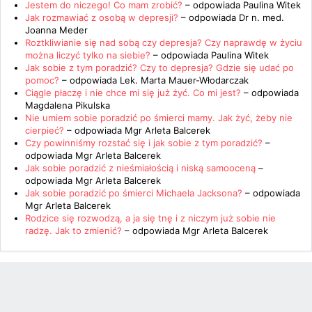
Jestem do niczego! Co mam zrobić?
– odpowiada
Paulina Witek
Jak rozmawiać z osobą w depresji?
– odpowiada
Dr n. med.
Joanna Meder
Roztkliwianie się nad sobą czy depresja? Czy naprawdę w życiu
można liczyć tylko na siebie?
– odpowiada
Paulina Witek
Jak sobie z tym poradzić? Czy to depresja? Gdzie się udać po
pomoc?
– odpowiada
Lek. Marta Mauer-Włodarczak
Ciągle płaczę i nie chce mi się już żyć. Co mi jest?
– odpowiada
Magdalena Pikulska
Nie umiem sobie poradzić po śmierci mamy. Jak żyć, żeby nie
cierpieć?
– odpowiada
Mgr Arleta Balcerek
Czy powinniśmy rozstać się i jak sobie z tym poradzić?
–
odpowiada
Mgr Arleta Balcerek
Jak sobie poradzić z nieśmiałością i niską samooceną
–
odpowiada
Mgr Arleta Balcerek
Jak sobie poradzić po śmierci Michaela Jacksona?
– odpowiada
Mgr Arleta Balcerek
Rodzice się rozwodzą, a ja się tnę i z niczym już sobie nie
radzę. Jak to zmienić?
– odpowiada
Mgr Arleta Balcerek