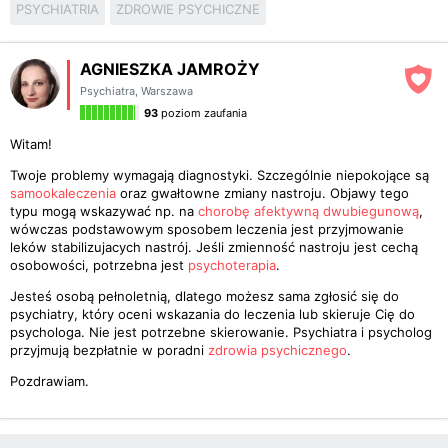
PSYCHIATRIA
ZDROWIE PSYCHICZNE
AGNIESZKA JAMROŻY
Psychiatra
,
Warszawa
93
poziom zaufania
Witam!
Twoje problemy wymagają diagnostyki. Szczególnie niepokojące są
samookaleczenia
oraz gwałtowne zmiany nastroju. Objawy tego
typu mogą wskazywać np. na
chorobę afektywną dwubiegunową
,
wówczas podstawowym sposobem leczenia jest przyjmowanie
leków stabilizujacych nastrój. Jeśli zmienność nastroju jest cechą
osobowości, potrzebna jest
psychoterapia
.
Jesteś osobą pełnoletnią, dlatego możesz sama zgłosić się do
psychiatry, który oceni wskazania do leczenia lub skieruje Cię do
psychologa. Nie jest potrzebne skierowanie. Psychiatra i psycholog
przyjmują bezpłatnie w poradni
zdrowia psychicznego
.
Pozdrawiam.