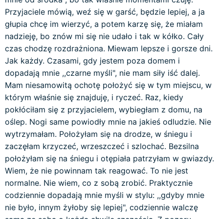
Przyjaciele mówią, weź się w garść, będzie lepiej, a ja
głupia chcę im wierzyć, a potem karzę się, że miałam
nadzieję, bo znów mi się nie udało i tak w kółko. Cały
czas chodzę rozdrażniona. Miewam lepsze i gorsze dni.
Jak każdy. Czasami, gdy jestem poza domem i
dopadają mnie ,,czarne myśli", nie mam siły iść dalej.
Mam niesamowitą ochotę położyć się w tym miejscu, w
którym właśnie się znajduję, i ryczeć. Raz, kiedy
pokłóciłam się z przyjacielem, wybiegłam z domu, na
oślep. Nogi same powiodły mnie na jakieś odludzie. Nie
wytrzymałam. Położyłam się na drodze, w śniegu i
zaczęłam krzyczeć, wrzeszczeć i szlochać. Bezsilna
położyłam się na śniegu i otępiała patrzyłam w gwiazdy.
Wiem, że nie powinnam tak reagować. To nie jest
normalne. Nie wiem, co z sobą zrobić. Praktycznie
codziennie dopadają mnie myśli w stylu: ,,gdyby mnie
nie było, innym żyłoby się lepiej", codziennie walczę