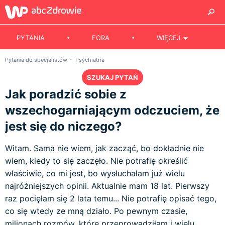
PYTANIA
FORA
WIĘCEJ
Pytania do specjalistów
Psychiatria
SZUKAJ PYTAŃ
Jak poradzić sobie z
wszechogarniającym odczuciem, że
jest się do niczego?
Witam. Sama nie wiem, jak zacząć, bo dokładnie nie
wiem, kiedy to się zaczęło. Nie potrafię określić
właściwie, co mi jest, bo wysłuchałam już wielu
najróżniejszych opinii. Aktualnie mam 18 lat. Pierwszy
raz pocięłam się 2 lata temu... Nie potrafię opisać tego,
co się wtedy ze mną działo. Po pewnym czasie,
milionach rozmów, które przeprowadziłam i wielu