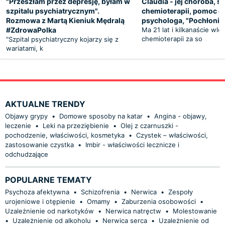
"Przeszłam przez depresję, byłam w
Claudia - jej choroba, sk
szpitalu psychiatrycznym".
chemioterapii, pomoc o
Rozmowa z Martą Kieniuk Mędralą
psychologa, "Pochłonięt
#ZdrowaPolka
Ma 21 lat i kilkanaście wl
chemioterapii za so
"Szpital psychiatryczny kojarzy się z
wariatami, k
AKTUALNE TRENDY
Objawy grypy
•
Domowe sposoby na katar
•
Angina - objawy,
leczenie
•
Leki na przeziębienie
•
Olej z czarnuszki -
pochodzenie, właściwości, kosmetyka
•
Czystek – właściwości,
zastosowanie czystka
•
Imbir - właściwości lecznicze i
odchudzające
POPULARNE TEMATY
Psychoza afektywna
•
Schizofrenia
•
Nerwica
•
Zespoły
urojeniowe i otępienie
•
Omamy
•
Zaburzenia osobowości
•
Uzależnienie od narkotyków
•
Nerwica natręctw
•
Molestowanie
•
Uzależnienie od alkoholu
•
Nerwica serca
•
Uzależnienie od