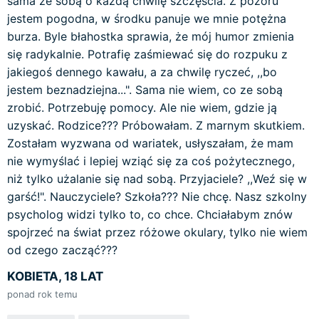
sama ze sobą o każdą chwilę szczęścia. Z pozoru
jestem pogodna, w środku panuje we mnie potężna
burza. Byle błahostka sprawia, że mój humor zmienia
się radykalnie. Potrafię zaśmiewać się do rozpuku z
jakiegoś dennego kawału, a za chwilę ryczeć, ,,bo
jestem beznadziejna...". Sama nie wiem, co ze sobą
zrobić. Potrzebuję pomocy. Ale nie wiem, gdzie ją
uzyskać. Rodzice??? Próbowałam. Z marnym skutkiem.
Zostałam wyzwana od wariatek, usłyszałam, że mam
nie wymyślać i lepiej wziąć się za coś pożytecznego,
niż tylko użalanie się nad sobą. Przyjaciele? ,,Weź się w
garść!". Nauczyciele? Szkoła??? Nie chcę. Nasz szkolny
psycholog widzi tylko to, co chce. Chciałabym znów
spojrzeć na świat przez różowe okulary, tylko nie wiem
od czego zacząć???
KOBIETA, 18 LAT
ponad rok temu