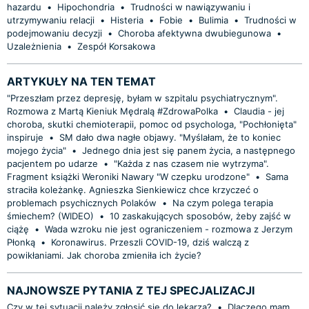
hazardu
•
Hipochondria
•
Trudności w nawiązywaniu i
utrzymywaniu relacji
•
Histeria
•
Fobie
•
Bulimia
•
Trudności w
podejmowaniu decyzji
•
Choroba afektywna dwubiegunowa
•
Uzależnienia
•
Zespół Korsakowa
ARTYKUŁY NA TEN TEMAT
"Przeszłam przez depresję, byłam w szpitalu psychiatrycznym".
Rozmowa z Martą Kieniuk Mędralą #ZdrowaPolka
•
Claudia - jej
choroba, skutki chemioterapii, pomoc od psychologa, "Pochłonięta"
inspiruje
•
SM dało dwa nagłe objawy. "Myślałam, że to koniec
mojego życia"
•
Jednego dnia jest się panem życia, a następnego
pacjentem po udarze
•
"Każda z nas czasem nie wytrzyma".
Fragment książki Weroniki Nawary "W czepku urodzone"
•
Sama
straciła koleżankę. Agnieszka Sienkiewicz chce krzyczeć o
problemach psychicznych Polaków
•
Na czym polega terapia
śmiechem? (WIDEO)
•
10 zaskakujących sposobów, żeby zajść w
ciążę
•
Wada wzroku nie jest ograniczeniem - rozmowa z Jerzym
Płonką
•
Koronawirus. Przeszli COVID-19, dziś walczą z
powikłaniami. Jak choroba zmieniła ich życie?
NAJNOWSZE PYTANIA Z TEJ SPECJALIZACJI
Czy w tej sytuacji należy zgłosić się do lekarza?
•
Dlaczego mam