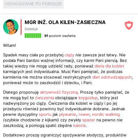
ODCHUDZANIE PO PORODZIE
MGR INŻ. OLA KILEN-ZASIECZNA
Dietetyk
91
poziom zaufania
Witam!
Spadek masy ciała po przebytej
ciąży
nie zawsze jest łatwy. Nie
podała Pani bardzo ważnej informacji, czy karmi Pani piersią. Bez
takiej wiedzy nie mogę udzielić rady, ponieważ
dieta dla kobiet
karmiących jest indywidualna. Musi Pani pamiętać, że podczas
karmienia nie można stosować restrykcyjnych
diet odchudzających
,
ponieważ może to zaszkodzić i dziecku, i Pani.
Dlatego proponuję
aktywność fizyczną
. Proszę tylko pamiętać, że
nie mogą być to
ćwiczenia
obciążające
kręgosłup
, który jest
nadwyrężony po ciąży. Ćwiczenia dla kobiet w ciąży i po jej
przebyciu również powinny być indywidualnie dobrane. Jednak
pewne dyscypliny
sportu
jak
pływanie
,
rower
,
nordic walking
(szybkie chodzenie z kijkami) czy zwykły
spacer
na pewno nie
zaszkodzą, a pomogą spalić zbędne
kalorie
.
Dodatkowo proszę ograniczyć spożywanie słodyczy, produktów