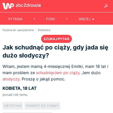
PYTANIA
FORA
WIĘCEJ
Pytania do specjalistów
Dietetyka
SZUKAJ PYTAŃ
Jak schudnąć po ciąży, gdy jada się
dużo słodyczy?
Witam, jestem mamą 4-miesięcznej Emilki, mam 18 lat i
mam problem ze
schudnięciem po ciąży
. Jem dużo
słodyczy
. Proszę o jakąś pomoc.
KOBIETA, 18 LAT
ponad rok temu
DIETETYKA
POWRÓT DO FORMY