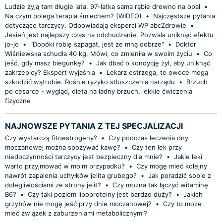
Ludzie żyją tam długie lata. 97-latka sama rąbie drewno na opał
•
Na czym polega terapia śmiechem? (WIDEO)
•
Najczęstsze pytania
dotyczące tarczycy. Odpowiadają eksperci WP abcZdrowie
•
Jesień jest najlepszy czas na odchudzanie. Pozwala uniknąć efektu
jo-jo
•
"Dopóki robię szpagat, jest ze mną dobrze"
•
Doktor
Wiśniewska schudła 40 kg. Mówi, co zmieniła w swoim życiu
•
Co
jeść, gdy masz biegunkę?
•
Jak dbać o kondycję żył, aby uniknąć
zakrzepicy? Ekspert wyjaśnia
•
Lekarz ostrzega, te owoce mogą
szkodzić wątrobie. Rośnie ryzyko stłuszczenia narządu
•
Brzuch
po cesarce - wygląd, dieta na ładny brzuch, lekkie ćwiczenia
fizyczne
NAJNOWSZE PYTANIA Z TEJ SPECJALIZACJI
Czy wystarczą fitoestrogeny?
•
Czy podczas leczenia dny
moczanowej można spożywać kawę?
•
Czy ten lek przy
niedoczynności tarczycy jest bezpieczny dla mnie?
•
Jakie leki
warto przyjmować w moim przypadku?
•
Czy mogę mieć kolejny
nawrót zapalenia uchyłków jelita grubego?
•
Jak poradzić sobie z
dolegliwościami ze strony jelit?
•
Czy można tak łączyć witaminę
B6?
•
Czy taki poziom lipoproteiny jest bardzo duży?
•
Jakich
grzybów nie mogę jeść przy dnie moczanowej?
•
Czy to może
mieć związek z zaburzeniami metabolicznymi?