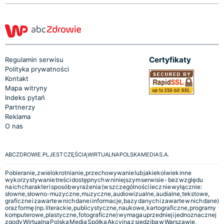
Certyfikaty
Regulamin serwisu
Polityka prywatności
Kontakt
Mapa witryny
Indeks pytań
Partnerzy
Reklama
O nas
ABCZDROWIE.PL JEST CZĘŚCIĄ WIRTUALNA POLSKA MEDIA S.A.
Pobieranie, zwielokrotnianie, przechowywanie lub jakiekolwiek inne
wykorzystywanie treści dostępnych w niniejszym serwisie - bez względu
na ich charakter i sposób wyrażenia (w szczególności lecz nie wyłącznie:
słowne, słowno-muzyczne, muzyczne, audiowizualne, audialne, tekstowe,
graficzne i zawarte w nich dane i informacje, bazy danych i zawarte w nich dane)
oraz formę (np. literackie, publicystyczne, naukowe, kartograficzne, programy
komputerowe, plastyczne, fotograficzne) wymaga uprzedniej i jednoznacznej
zgody Wirtualna Polska Media Spółka Akcyjna z siedzibą w Warszawie,