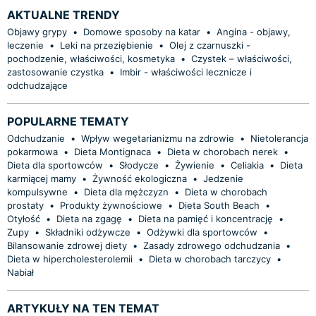
AKTUALNE TRENDY
Objawy grypy
•
Domowe sposoby na katar
•
Angina - objawy,
leczenie
•
Leki na przeziębienie
•
Olej z czarnuszki -
pochodzenie, właściwości, kosmetyka
•
Czystek – właściwości,
zastosowanie czystka
•
Imbir - właściwości lecznicze i
odchudzające
POPULARNE TEMATY
Odchudzanie
•
Wpływ wegetarianizmu na zdrowie
•
Nietolerancja
pokarmowa
•
Dieta Montignaca
•
Dieta w chorobach nerek
•
Dieta dla sportowców
•
Słodycze
•
Żywienie
•
Celiakia
•
Dieta
karmiącej mamy
•
Żywność ekologiczna
•
Jedzenie
kompulsywne
•
Dieta dla mężczyzn
•
Dieta w chorobach
prostaty
•
Produkty żywnościowe
•
Dieta South Beach
•
Otyłość
•
Dieta na zgagę
•
Dieta na pamięć i koncentrację
•
Zupy
•
Składniki odżywcze
•
Odżywki dla sportowców
•
Bilansowanie zdrowej diety
•
Zasady zdrowego odchudzania
•
Dieta w hipercholesterolemii
•
Dieta w chorobach tarczycy
•
Nabiał
ARTYKUŁY NA TEN TEMAT