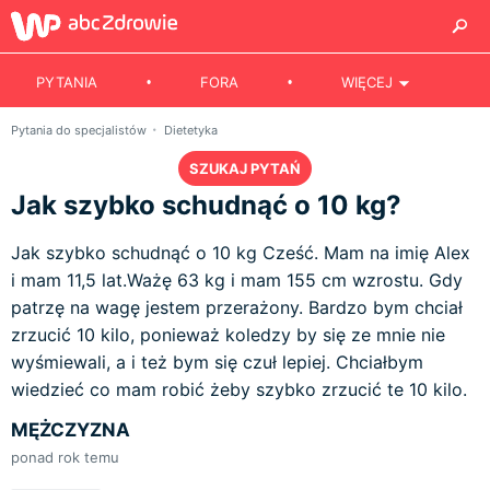
PYTANIA
FORA
WIĘCEJ
Pytania do specjalistów
Dietetyka
SZUKAJ PYTAŃ
Jak szybko schudnąć o 10 kg?
Jak szybko schudnąć o 10 kg Cześć. Mam na imię Alex
i mam 11,5 lat.Ważę 63 kg i mam 155 cm wzrostu. Gdy
patrzę na wagę jestem przerażony. Bardzo bym chciał
zrzucić 10 kilo, ponieważ koledzy by się ze mnie nie
wyśmiewali, a i też bym się czuł lepiej. Chciałbym
wiedzieć co mam robić żeby szybko zrzucić te 10 kilo.
MĘŻCZYZNA
ponad rok temu