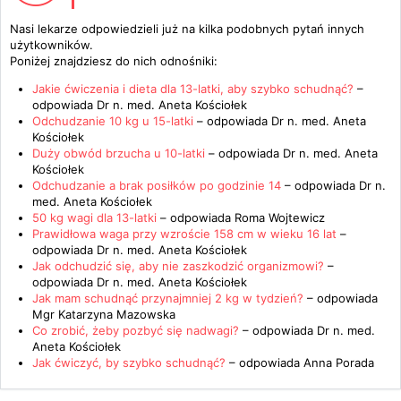
Nasi lekarze odpowiedzieli już na kilka podobnych pytań innych
użytkowników.
Poniżej znajdziesz do nich odnośniki:
Jakie ćwiczenia i dieta dla 13-latki, aby szybko schudnąć?
–
odpowiada
Dr n. med. Aneta Kościołek
Odchudzanie 10 kg u 15-latki
– odpowiada
Dr n. med. Aneta
Kościołek
Duży obwód brzucha u 10-latki
– odpowiada
Dr n. med. Aneta
Kościołek
Odchudzanie a brak posiłków po godzinie 14
– odpowiada
Dr n.
med. Aneta Kościołek
50 kg wagi dla 13-latki
– odpowiada
Roma Wojtewicz
Prawidłowa waga przy wzroście 158 cm w wieku 16 lat
–
odpowiada
Dr n. med. Aneta Kościołek
Jak odchudzić się, aby nie zaszkodzić organizmowi?
–
odpowiada
Dr n. med. Aneta Kościołek
Jak mam schudnąć przynajmniej 2 kg w tydzień?
– odpowiada
Mgr Katarzyna Mazowska
Co zrobić, żeby pozbyć się nadwagi?
– odpowiada
Dr n. med.
Aneta Kościołek
Jak ćwiczyć, by szybko schudnąć?
– odpowiada
Anna Porada