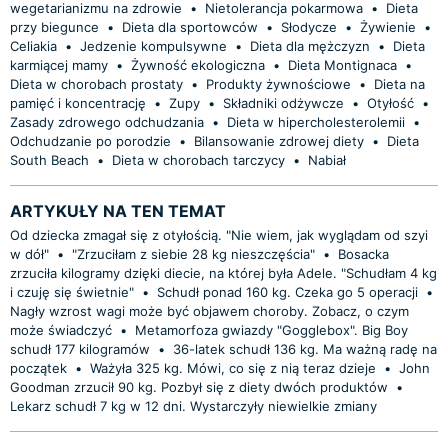
wegetarianizmu na zdrowie
•
Nietolerancja pokarmowa
•
Dieta
przy biegunce
•
Dieta dla sportowców
•
Słodycze
•
Żywienie
•
Celiakia
•
Jedzenie kompulsywne
•
Dieta dla mężczyzn
•
Dieta
karmiącej mamy
•
Żywność ekologiczna
•
Dieta Montignaca
•
Dieta w chorobach prostaty
•
Produkty żywnościowe
•
Dieta na
pamięć i koncentrację
•
Zupy
•
Składniki odżywcze
•
Otyłość
•
Zasady zdrowego odchudzania
•
Dieta w hipercholesterolemii
•
Odchudzanie po porodzie
•
Bilansowanie zdrowej diety
•
Dieta
South Beach
•
Dieta w chorobach tarczycy
•
Nabiał
ARTYKUŁY NA TEN TEMAT
Od dziecka zmagał się z otyłością. "Nie wiem, jak wyglądam od szyi
w dół"
•
"Zrzuciłam z siebie 28 kg nieszczęścia"
•
Bosacka
zrzuciła kilogramy dzięki diecie, na której była Adele. "Schudłam 4 kg
i czuję się świetnie"
•
Schudł ponad 160 kg. Czeka go 5 operacji
•
Nagły wzrost wagi może być objawem choroby. Zobacz, o czym
może świadczyć
•
Metamorfoza gwiazdy "Gogglebox". Big Boy
schudł 177 kilogramów
•
36-latek schudł 136 kg. Ma ważną radę na
początek
•
Ważyła 325 kg. Mówi, co się z nią teraz dzieje
•
John
Goodman zrzucił 90 kg. Pozbył się z diety dwóch produktów
•
Lekarz schudł 7 kg w 12 dni. Wystarczyły niewielkie zmiany