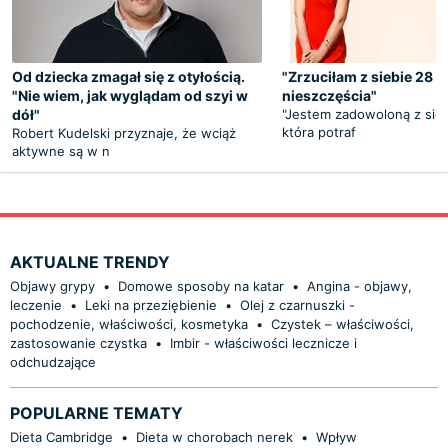
Od dziecka zmagał się z otyłością.
"Zrzuciłam z siebie 28 k
"Nie wiem, jak wyglądam od szyi w
nieszczęścia"
dół"
"Jestem zadowoloną z sieb
która potraf
Robert Kudelski przyznaje, że wciąż
aktywne są w n
AKTUALNE TRENDY
Objawy grypy
•
Domowe sposoby na katar
•
Angina - objawy,
leczenie
•
Leki na przeziębienie
•
Olej z czarnuszki -
pochodzenie, właściwości, kosmetyka
•
Czystek – właściwości,
zastosowanie czystka
•
Imbir - właściwości lecznicze i
odchudzające
POPULARNE TEMATY
Dieta Cambridge
•
Dieta w chorobach nerek
•
Wpływ