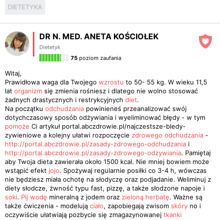
DIETETYKA
DR N. MED. ANETA KOŚCIOŁEK
Dietetyk
75
poziom zaufania
Witaj,
Prawidłowa waga dla Twojego
wzrostu
to 50- 55 kg. W wieku 11,5
lat
organizm
się zmienia rośniesz i dlatego nie wolno stosować
żadnych drastycznych i restrykcyjnych
diet
.
Na początku
odchudzania
powinieneś przeanalizować swój
dotychczasowy sposób odżywiania i wyeliminować błędy - w tym
pomoże
Ci artykuł portal.abczdrowie.pl/najczestsze-bledy-
zywieniowe a kolejny ułatwi rozpoczęcie
zdrowego odchudzania
-
http://portal.abczdrowie.pl/zasady-zdrowego-odchudzania
i
http://portal.abczdrowie.pl/zasady-zdrowego-odzywiania
. Pamiętaj
aby Twoja dieta zawierała około 1500 kcal. Nie mniej bowiem może
wstąpić efekt
jojo
. Spożywaj regularnie posiłki co 3-4 h, wówczas
nie będziesz miała ochotę na słodyczę oraz podjadanie. Weliminuj z
diety słodcze, żwność typu fast, pizzę, a także słodzone napoje i
soki
.
Pij wodę
mineralną z jodem oraz
zieloną herbatę
. Ważne są
także ćwiczenia - modelują
ciało
, zapobiegają zwisom
skóry
no i
oczywiście ułatwiają pozbycie się zmagazynowanej
tkanki