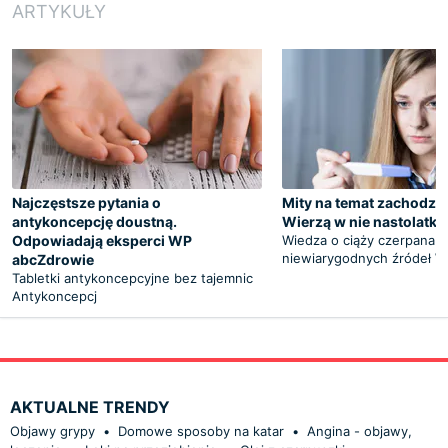
ARTYKUŁY
Najczęstsze pytania o
Mity na temat zachodzen
antykoncepcję doustną.
Wierzą w nie nastolatki
Odpowiadają eksperci WP
Wiedza o ciąży czerpana z
niewiarygodnych źródeł W
abcZdrowie
Tabletki antykoncepcyjne bez tajemnic
Antykoncepcj
AKTUALNE TRENDY
Objawy grypy
•
Domowe sposoby na katar
•
Angina - objawy,