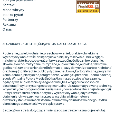
Kontakt
Mapa witryny
Indeks pytań
Partnerzy
Reklama
O nas
ABCZDROWIE.PL JEST CZĘŚCIĄ WIRTUALNA POLSKA MEDIA S.A.
Pobieranie, zwielokrotnianie, przechowywanie lub jakiekolwiek inne
wykorzystywanie treści dostępnych w niniejszym serwisie - bez względu
na ich charakter i sposób wyrażenia (w szczególności lecz nie wyłącznie:
słowne, słowno-muzyczne, muzyczne, audiowizualne, audialne, tekstowe,
graficzne i zawarte w nich dane i informacje, bazy danych i zawarte w nich dane)
oraz formę (np. literackie, publicystyczne, naukowe, kartograficzne, programy
komputerowe, plastyczne, fotograficzne) wymaga uprzedniej i jednoznacznej
zgody Wirtualna Polska Media Spółka Akcyjna z siedzibą w Warszawie,
będącej właścicielem niniejszego serwisu, bez względu na sposób ich
eksploracji i wykorzystaną metodę (manualną lub zautomatyzowaną technikę,
w tym z użyciem programów uczenia maszynowego lub sztucznej inteligencji).
Powyższe zastrzeżenie nie dotyczy wykorzystywania jedynie w celu
ułatwienia ich wyszukiwania przez wyszukiwarki internetowe
oraz korzystania w ramach stosunków umownych lub dozwolonego użytku
określonego przez właściwe przepisy prawa.
Szczegółowa treść dotycząca niniejszego zastrzeżenia znajduje się
tutaj.