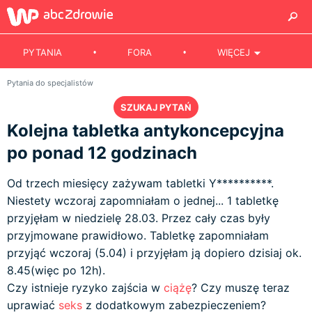
PYTANIA
FORA
WIĘCEJ
Pytania do specjalistów
SZUKAJ PYTAŃ
Kolejna tabletka antykoncepcyjna
po ponad 12 godzinach
Od trzech miesięcy zażywam tabletki Y**********.
Niestety wczoraj zapomniałam o jednej... 1 tabletkę
przyjęłam w niedzielę 28.03. Przez cały czas były
przyjmowane prawidłowo. Tabletkę zapomniałam
przyjąć wczoraj (5.04) i przyjęłam ją dopiero dzisiaj ok.
8.45(więc po 12h).
Czy istnieje ryzyko zajścia w
ciążę
? Czy muszę teraz
uprawiać
seks
z dodatkowym zabezpieczeniem?