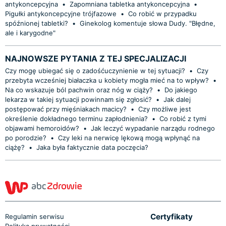
antykoncepcyjna
•
Zapomniana tabletka antykoncepcyjna
•
Pigułki antykoncepcyjne trójfazowe
•
Co robić w przypadku
spóźnionej tabletki?
•
Ginekolog komentuje słowa Dudy. "Błędne,
ale i karygodne"
NAJNOWSZE PYTANIA Z TEJ SPECJALIZACJI
Czy mogę ubiegać się o zadośćuczynienie w tej sytuacji?
•
Czy
przebyta wcześniej białaczka u kobiety mogła mieć na to wpływ?
•
Na co wskazuje ból pachwin oraz nóg w ciąży?
•
Do jakiego
lekarza w takiej sytuacji powinnam się zgłosić?
•
Jak dalej
postępować przy mięśniakach macicy?
•
Czy możliwe jest
określenie dokładnego terminu zapłodnienia?
•
Co robić z tymi
objawami hemoroidów?
•
Jak leczyć wypadanie narządu rodnego
po porodzie?
•
Czy leki na nerwicę lękową mogą wpłynąć na
ciążę?
•
Jaka była faktycznie data poczęcia?
Certyfikaty
Regulamin serwisu
Polityka prywatności