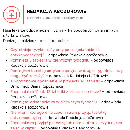
REDAKCJA ABCZDROWIE
Odpowiedź udzielona automatycznie
Nasi lekarze odpowiedzieli już na kilka podobnych pytań innych
użytkowników.
Poniżej znajdziesz do nich odnośniki:
Czy istnieje ryzyko ciąży przy pominięciu tabletki
antykoncepcyjnej?
– odpowiada
Redakcja abcZdrowie
Pominięta 3 tabletka w pierwszym tygodniu
– odpowiada
Redakcja abcZdrowie
Pominęłam tabletkę antykoncepcyjną w drugim tygodniu - czy
mogę być w ciąży?
– odpowiada
Redakcja abcZdrowie
13-godzinowe opóźnienie w przyjęciu 14. tabletki
– odpowiada
Dr n. med. Diana Kupczyńska
Zapomniałam 11 lub 12 tabletki z blistra - co teraz?
– odpowiada
Redakcja abcZdrowie
Pominięta jedna tabletka w pierwszym tygodniu
– odpowiada
Redakcja abcZdrowie
Nie wiem, którego dnia zapomniałam przyjąć tabletkę
antykoncepcyjną
– odpowiada
Redakcja abcZdrowie
Zapomniałam przyjąć pierwszą tabletkę z blistra - czy mogłam
zajść w ciążę?
– odpowiada
Redakcja abcZdrowie