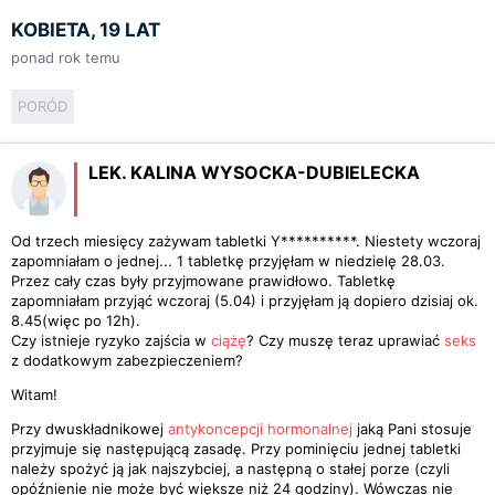
KOBIETA, 19 LAT
ponad rok temu
PORÓD
LEK. KALINA WYSOCKA-DUBIELECKA
Od trzech miesięcy zażywam tabletki Y**********. Niestety wczoraj
zapomniałam o jednej... 1 tabletkę przyjęłam w niedzielę 28.03.
Przez cały czas były przyjmowane prawidłowo. Tabletkę
zapomniałam przyjąć wczoraj (5.04) i przyjęłam ją dopiero dzisiaj ok.
8.45(więc po 12h).
Czy istnieje ryzyko zajścia w
ciążę
? Czy muszę teraz uprawiać
seks
z dodatkowym zabezpieczeniem?
Witam!
Przy dwuskładnikowej
antykoncepcji hormonalnej
jaką Pani stosuje
przyjmuje się następującą zasadę. Przy pominięciu jednej tabletki
należy spożyć ją jak najszybciej, a następną o stałej porze (czyli
opóźnienie nie może być większe niż 24 godziny). Wówczas nie