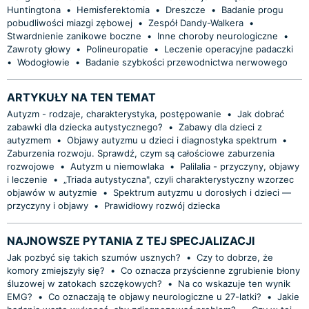
Huntingtona
•
Hemisferektomia
•
Dreszcze
•
Badanie progu
pobudliwości miazgi zębowej
•
Zespół Dandy-Walkera
•
Stwardnienie zanikowe boczne
•
Inne choroby neurologiczne
•
Zawroty głowy
•
Polineuropatie
•
Leczenie operacyjne padaczki
•
Wodogłowie
•
Badanie szybkości przewodnictwa nerwowego
ARTYKUŁY NA TEN TEMAT
Autyzm - rodzaje, charakterystyka, postępowanie
•
Jak dobrać
zabawki dla dziecka autystycznego?
•
Zabawy dla dzieci z
autyzmem
•
Objawy autyzmu u dzieci i diagnostyka spektrum
•
Zaburzenia rozwoju. Sprawdź, czym są całościowe zaburzenia
rozwojowe
•
Autyzm u niemowlaka
•
Palilalia - przyczyny, objawy
i leczenie
•
„Triada autystyczna", czyli charakterystyczny wzorzec
objawów w autyzmie
•
Spektrum autyzmu u dorosłych i dzieci —
przyczyny i objawy
•
Prawidłowy rozwój dziecka
NAJNOWSZE PYTANIA Z TEJ SPECJALIZACJI
Jak pozbyć się takich szumów usznych?
•
Czy to dobrze, że
komory zmiejszyły się?
•
Co oznacza przyścienne zgrubienie błony
śluzowej w zatokach szczękowych?
•
Na co wskazuje ten wynik
EMG?
•
Co oznaczają te objawy neurologiczne u 27-latki?
•
Jakie