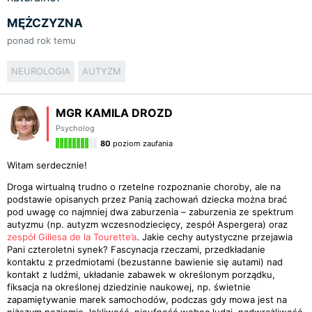
MĘŻCZYZNA
ponad rok temu
NEUROLOGIA
AUTYZM
MGR KAMILA DROZD
Psycholog
80
poziom zaufania
Witam serdecznie!
Droga wirtualną trudno o rzetelne rozpoznanie choroby, ale na
podstawie opisanych przez Panią zachowań dziecka można brać
pod uwagę co najmniej dwa zaburzenia – zaburzenia ze spektrum
autyzmu (np. autyzm wczesnodziecięcy, zespół Aspergera) oraz
zespół Gillesa de la Tourette’a
. Jakie cechy autystyczne przejawia
Pani czteroletni synek? Fascynacja rzeczami, przedkładanie
kontaktu z przedmiotami (bezustanne bawienie się autami) nad
kontakt z ludźmi, układanie zabawek w określonym porządku,
fiksacja na określonej dziedzinie naukowej, np. świetnie
zapamiętywanie marek samochodów, podczas gdy mowa jest na