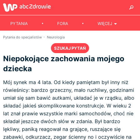
PYTANIA
FORA
WIĘCEJ
Pytania do specjalistów
Neurologia
SZUKAJ PYTAŃ
Niepokojące zachowania mojego
dziecka
Mój synek ma 4 lata. Od kiedy pamiętam był inny niż
rówieśnicy: bardzo grzeczny, mało ruchliwy, godzinami
umiał się sam bawić autkami, układać je w rządku, albo
składać jakieś skomplikowane konstrukcje. W wieku 2
lat znał prawie wszystkie marki samochodów, choć nie
składał jeszcze dwóch słów w zdania. Był bardzo
lękliwy, paniką reagował na grające, ruszające się
zabawki, odkurzacz, zegar ścienny no i oczywiście na