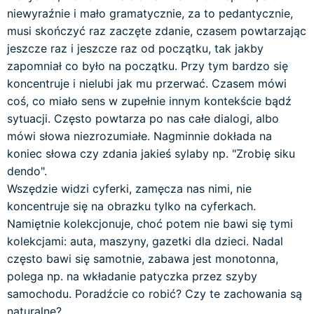
niewyraźnie i mało gramatycznie, za to pedantycznie,
musi skończyć raz zaczęte zdanie, czasem powtarzając
jeszcze raz i jeszcze raz od początku, tak jakby
zapomniał co było na początku. Przy tym bardzo się
koncentruje i nielubi jak mu przerwać. Czasem mówi
coś, co miało sens w zupełnie innym kontekście bądź
sytuacji. Często powtarza po nas całe dialogi, albo
mówi słowa niezrozumiałe. Nagminnie dokłada na
koniec słowa czy zdania jakieś sylaby np. "Zrobię siku
dendo".
Wszędzie widzi cyferki, zamęcza nas nimi, nie
koncentruje się na obrazku tylko na cyferkach.
Namiętnie kolekcjonuje, choć potem nie bawi się tymi
kolekcjami: auta, maszyny, gazetki dla dzieci. Nadal
często bawi się samotnie, zabawa jest monotonna,
polega np. na wkładanie patyczka przez szyby
samochodu. Poradźcie co robić? Czy te zachowania są
naturalne?