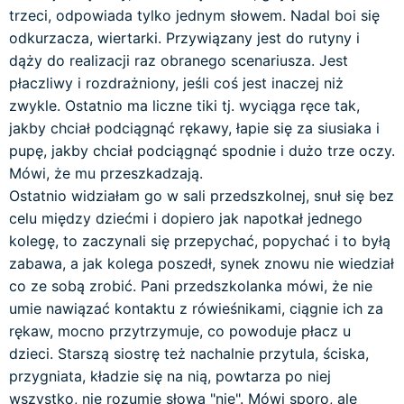
trzeci, odpowiada tylko jednym słowem. Nadal boi się
odkurzacza, wiertarki. Przywiązany jest do rutyny i
dąży do realizacji raz obranego scenariusza. Jest
płaczliwy i rozdrażniony, jeśli coś jest inaczej niż
zwykle. Ostatnio ma liczne tiki tj. wyciąga ręce tak,
jakby chciał podciągnąć rękawy, łapie się za siusiaka i
pupę, jakby chciał podciągnąć spodnie i dużo trze oczy.
Mówi, że mu przeszkadzają.
Ostatnio widziałam go w sali przedszkolnej, snuł się bez
celu między dziećmi i dopiero jak napotkał jednego
kolegę, to zaczynali się przepychać, popychać i to byłą
zabawa, a jak kolega poszedł, synek znowu nie wiedział
co ze sobą zrobić. Pani przedszkolanka mówi, że nie
umie nawiązać kontaktu z rówieśnikami, ciągnie ich za
rękaw, mocno przytrzymuje, co powoduje płacz u
dzieci. Starszą siostrę też nachalnie przytula, ściska,
przygniata, kładzie się na nią, powtarza po niej
wszystko, nie rozumie słowa "nie". Mówi sporo, ale