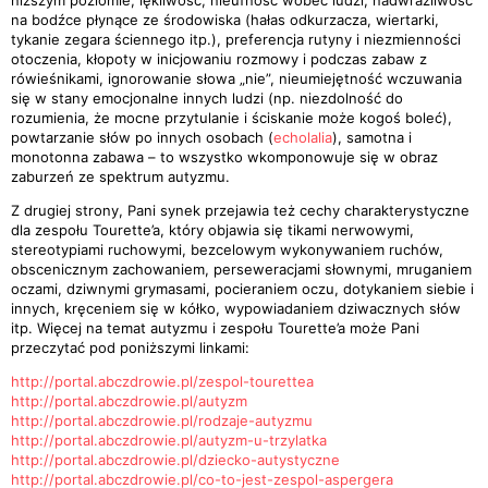
niższym poziomie, lękliwość, nieufność wobec ludzi, nadwrażliwość
na bodźce płynące ze środowiska (hałas odkurzacza, wiertarki,
tykanie zegara ściennego itp.), preferencja rutyny i niezmienności
otoczenia, kłopoty w inicjowaniu rozmowy i podczas zabaw z
rówieśnikami, ignorowanie słowa „nie”, nieumiejętność wczuwania
się w stany emocjonalne innych ludzi (np. niezdolność do
rozumienia, że mocne przytulanie i ściskanie może kogoś boleć),
powtarzanie słów po innych osobach (
echolalia
), samotna i
monotonna zabawa – to wszystko wkomponowuje się w obraz
zaburzeń ze spektrum autyzmu.
Z drugiej strony, Pani synek przejawia też cechy charakterystyczne
dla zespołu Tourette’a, który objawia się tikami nerwowymi,
stereotypiami ruchowymi, bezcelowym wykonywaniem ruchów,
obscenicznym zachowaniem, perseweracjami słownymi, mruganiem
oczami, dziwnymi grymasami, pocieraniem oczu, dotykaniem siebie i
innych, kręceniem się w kółko, wypowiadaniem dziwacznych słów
itp. Więcej na temat autyzmu i zespołu Tourette’a może Pani
przeczytać pod poniższymi linkami:
http://portal.abczdrowie.pl/zespol-tourettea
http://portal.abczdrowie.pl/autyzm
http://portal.abczdrowie.pl/rodzaje-autyzmu
http://portal.abczdrowie.pl/autyzm-u-trzylatka
http://portal.abczdrowie.pl/dziecko-autystyczne
http://portal.abczdrowie.pl/co-to-jest-zespol-aspergera