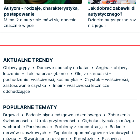
Autyzm - rodzaje, charakterystyka,
Jak dobrać zabawki dla 
postępowanie
autystycznego?
Mimo iż o autyzmie mówi się obecnie
Dziecko autystyczne rozwij
znacznie więce
niż jego r
AKTUALNE TRENDY
Objawy grypy
•
Domowe sposoby na katar
•
Angina - objawy,
leczenie
•
Leki na przeziębienie
•
Olej z czarnuszki -
pochodzenie, właściwości, kosmetyka
•
Czystek – właściwości,
zastosowanie czystka
•
Imbir - właściwości lecznicze i
odchudzające
POPULARNE TEMATY
Drgawki
•
Badanie płynu mózgowo-rdzeniowego
•
Zaburzenia
świadomości
•
Utrata przytomności
•
Głęboka stymulacja mózgu
w chorobie Parkinsona
•
Problemy z koncentracją
•
Badanie
nerwów czaszkowych
•
Zapalenie opon mózgowo-rdzeniowych i
mózgu
•
Stwardnienie rozsiane
•
Parestezje
•
Pląsawica