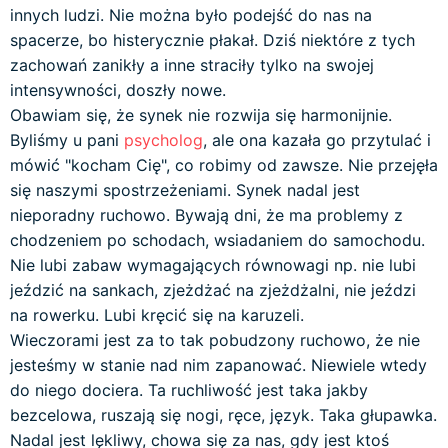
innych ludzi. Nie można było podejść do nas na
spacerze, bo histerycznie płakał. Dziś niektóre z tych
zachowań zanikły a inne straciły tylko na swojej
intensywności, doszły nowe.
Obawiam się, że synek nie rozwija się harmonijnie.
Byliśmy u pani
psycholog
, ale ona kazała go przytulać i
mówić "kocham Cię", co robimy od zawsze. Nie przejęła
się naszymi spostrzeżeniami. Synek nadal jest
nieporadny ruchowo. Bywają dni, że ma problemy z
chodzeniem po schodach, wsiadaniem do samochodu.
Nie lubi zabaw wymagających równowagi np. nie lubi
jeździć na sankach, zjeżdżać na zjeżdżalni, nie jeździ
na rowerku. Lubi kręcić się na karuzeli.
Wieczorami jest za to tak pobudzony ruchowo, że nie
jesteśmy w stanie nad nim zapanować. Niewiele wtedy
do niego dociera. Ta ruchliwość jest taka jakby
bezcelowa, ruszają się nogi, ręce, język. Taka głupawka.
Nadal jest lękliwy, chowa się za nas, gdy jest ktoś