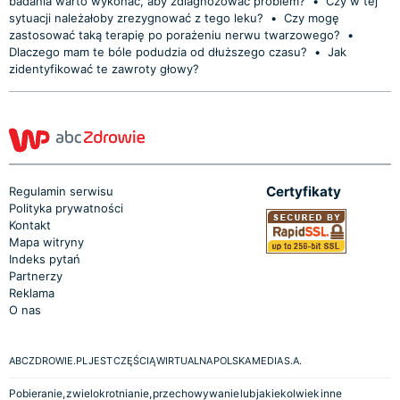
badania warto wykonać, aby zdiagnozować problem?
•
Czy w tej
sytuacji należałoby zrezygnować z tego leku?
•
Czy mogę
zastosować taką terapię po porażeniu nerwu twarzowego?
•
Dlaczego mam te bóle podudzia od dłuższego czasu?
•
Jak
zidentyfikować te zawroty głowy?
Certyfikaty
Regulamin serwisu
Polityka prywatności
Kontakt
Mapa witryny
Indeks pytań
Partnerzy
Reklama
O nas
ABCZDROWIE.PL JEST CZĘŚCIĄ WIRTUALNA POLSKA MEDIA S.A.
Pobieranie, zwielokrotnianie, przechowywanie lub jakiekolwiek inne