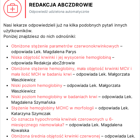
REDAKCJA ABCZDROWIE
Odpowiedź udzielona automatycznie
Nasi lekarze odpowiedzieli już na kilka podobnych pytań innych
użytkowników.
Poniżej znajdziesz do nich odnośniki:
Obniżone stężenie parametrów czerwonokrwinkowych
–
odpowiada
Lek. Magdalena Parys
Niska objętość krwinki i jej wysycenie hemoglobiną
–
odpowiada
Redakcja abcZdrowie
Obniżone stężenie hemoglobiny, mała objętość krwinki MCV i
mała ilość MCH w badaniu krwi
– odpowiada
Lek. Małgorzata
Waszkiewicz
Niski poziom hemoglobiny
– odpowiada
Lek. Małgorzata
Waszkiewicz
Niski poziom hemoglobiny w badaniach krwi
– odpowiada
Lek.
Magdalena Szymańska
Stężenie hemoglobiny MCHC w morfologii
– odpowiada
Lek.
Katarzyna Szymczak
Co oznacza hypochromia krwinek czerowonych u 6-
miesięcznego niemowlaka?
– odpowiada
Lek. Magdalena
Kowalska
Obniżona średnia objętość krwinki czerwonej
– odpowiada
Lek.