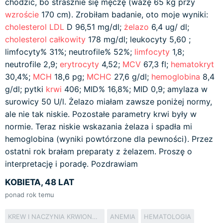
chodzić, bo strasznie się męczę (ważę 65 kg przy
wzroście
170 cm). Zrobiłam badanie, oto moje wyniki:
cholesterol LDL
D 96,51 mg/dl;
żelazo
6,4 ug/ dl;
cholesterol całkowity
178 mg/dl; leukocyty 5,60 ;
limfocyty% 31%; neutrofile% 52%;
limfocyty
1,8;
neutrofile 2,9;
erytrocyty
4,52;
MCV
67,3 fl;
hematokryt
30,4%;
MCH
18,6 pg;
MCHC
27,6 g/dl;
hemoglobina
8,4
g/dl; pytki
krwi
406; MID% 16,8%; MID 0,9; amylaza w
surowicy 50 U/l. Żelazo miałam zawsze poniżej normy,
ale nie tak niskie. Pozostałe parametry krwi były w
normie. Teraz niskie wskazania żelaza i spadła mi
hemoglobina (wyniki powtórzone dla pewności). Przez
ostatni rok brałam preparaty z żelazem. Proszę o
interpretację i poradę. Pozdrawiam
KOBIETA, 48 LAT
ponad rok temu
KREW I NACZYNIA KRWIONOŚNE
ANEMIA
HEMATOLOGIA