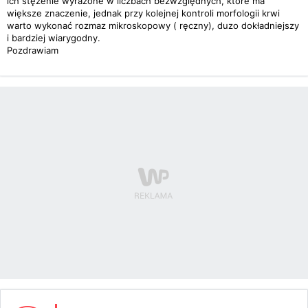
ich stężenie wyrażone w liczbach bezwzględnych, które ma
większe znaczenie, jednak przy kolejnej kontroli morfologii krwi
warto wykonać rozmaz mikroskopowy ( ręczny), duzo dokładniejszy
i bardziej wiarygodny.
Pozdrawiam