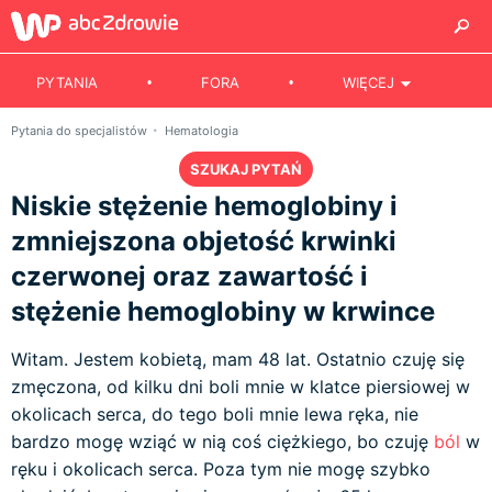
PYTANIA
FORA
WIĘCEJ
Pytania do specjalistów
Hematologia
SZUKAJ PYTAŃ
Niskie stężenie hemoglobiny i
zmniejszona objetość krwinki
czerwonej oraz zawartość i
stężenie hemoglobiny w krwince
Witam. Jestem kobietą, mam 48 lat. Ostatnio czuję się
zmęczona, od kilku dni boli mnie w klatce piersiowej w
okolicach serca, do tego boli mnie lewa ręka, nie
bardzo mogę wziąć w nią coś ciężkiego, bo czuję
ból
w
ręku i okolicach serca. Poza tym nie mogę szybko