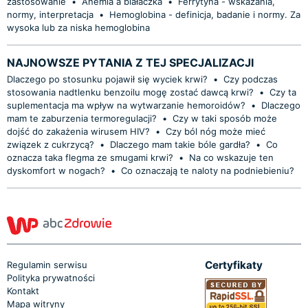
zastosowanie
•
Anemia a białaczka
•
Ferrytyna - wskazania,
normy, interpretacja
•
Hemoglobina - definicja, badanie i normy. Za
wysoka lub za niska hemoglobina
NAJNOWSZE PYTANIA Z TEJ SPECJALIZACJI
Dlaczego po stosunku pojawił się wyciek krwi?
•
Czy podczas
stosowania nadtlenku benzoilu mogę zostać dawcą krwi?
•
Czy ta
suplementacja ma wpływ na wytwarzanie hemoroidów?
•
Dlaczego
mam te zaburzenia termoregulacji?
•
Czy w taki sposób może
dojść do zakażenia wirusem HIV?
•
Czy ból nóg może mieć
związek z cukrzycą?
•
Dlaczego mam takie bóle gardła?
•
Co
oznacza taka flegma ze smugami krwi?
•
Na co wskazuje ten
dyskomfort w nogach?
•
Co oznaczają te naloty na podniebieniu?
Certyfikaty
Regulamin serwisu
Polityka prywatności
Kontakt
Mapa witryny