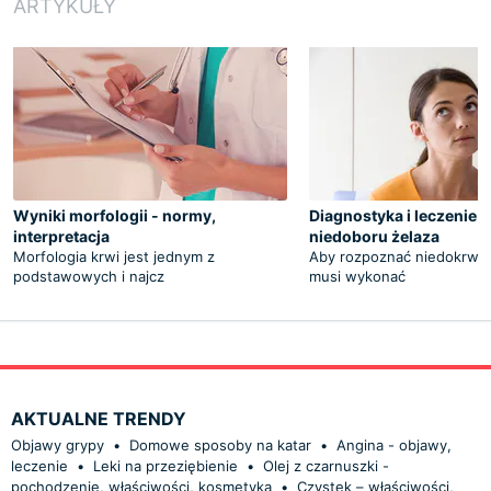
ARTYKUŁY
Wyniki morfologii - normy,
Diagnostyka i leczenie a
interpretacja
niedoboru żelaza
Morfologia krwi jest jednym z
Aby rozpoznać niedokrwist
podstawowych i najcz
musi wykonać
AKTUALNE TRENDY
Objawy grypy
•
Domowe sposoby na katar
•
Angina - objawy,
leczenie
•
Leki na przeziębienie
•
Olej z czarnuszki -
pochodzenie, właściwości, kosmetyka
•
Czystek – właściwości,