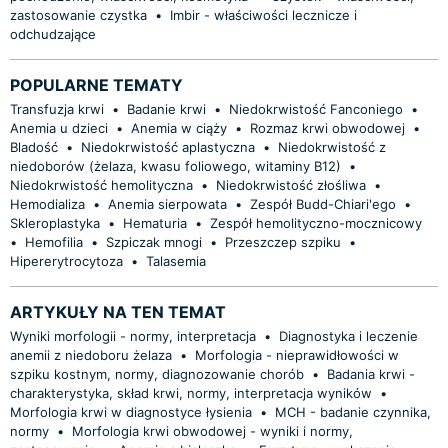
zastosowanie czystka
•
Imbir - właściwości lecznicze i
odchudzające
POPULARNE TEMATY
Transfuzja krwi
•
Badanie krwi
•
Niedokrwistość Fanconiego
•
Anemia u dzieci
•
Anemia w ciąży
•
Rozmaz krwi obwodowej
•
Bladość
•
Niedokrwistość aplastyczna
•
Niedokrwistość z
niedoborów (żelaza, kwasu foliowego, witaminy B12)
•
Niedokrwistość hemolityczna
•
Niedokrwistość złośliwa
•
Hemodializa
•
Anemia sierpowata
•
Zespół Budd-Chiari'ego
•
Skleroplastyka
•
Hematuria
•
Zespół hemolityczno-mocznicowy
•
Hemofilia
•
Szpiczak mnogi
•
Przeszczep szpiku
•
Hipererytrocytoza
•
Talasemia
ARTYKUŁY NA TEN TEMAT
Wyniki morfologii - normy, interpretacja
•
Diagnostyka i leczenie
anemii z niedoboru żelaza
•
Morfologia - nieprawidłowości w
szpiku kostnym, normy, diagnozowanie chorób
•
Badania krwi -
charakterystyka, skład krwi, normy, interpretacja wyników
•
Morfologia krwi w diagnostyce łysienia
•
MCH - badanie czynnika,
normy
•
Morfologia krwi obwodowej - wyniki i normy,