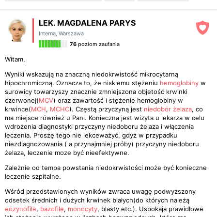
LEK. MAGDALENA PARYS
Interna
,
Warszawa
76
poziom zaufania
Witam,
Wyniki wskazują na znaczną niedokrwistość mikrocytarną
hipochromiczną. Oznacza to, że niskiemu stężeniu
hemoglobiny
w
surowicy towarzyszy znacznie zmniejszona objetość krwinki
czerwonej(
MCV
) oraz zawartość i stężenie hemoglobiny w
krwince(
MCH
,
MCHC
). Częstą przyczyną jest
niedobór żelaza
, co
ma miejsce również u Pani. Konieczna jest wizyta u lekarza w celu
wdrożenia diagnostyki przyczyny niedoboru żelaza i włączenia
leczenia. Proszę tego nie lekceważyć, gdyż w przypadku
niezdiagnozowania ( a przynajmniej próby) przyczyny niedoboru
żelaza, leczenie moze być nieefektywne.
Zależnie od tempa powstania niedokrwistości może być konieczne
leczenie szpitalne.
Wśród przedstawionych wyników zwraca uwagę podwyższony
odsetek średnich i dużych krwinek białych(do których należą
eozynofile
,
bazofile
,
monocyty
, blasty etc.). Uspokaja prawidłowe