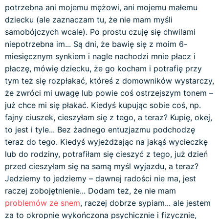
potrzebna ani mojemu mężowi, ani mojemu małemu
dziecku (ale zaznaczam tu, że nie mam myśli
samobójczych wcale). Po prostu czuję się chwilami
niepotrzebna im... Są dni, że bawię się z moim 6-
miesięcznym synkiem i nagle nachodzi mnie płacz i
płaczę, mówię dziecku, że go kocham i potrafię przy
tym też się rozpłakać, któreś z domowników wystarczy,
że zwróci mi uwagę lub powie coś ostrzejszym tonem –
już chce mi się płakać. Kiedyś kupując sobie coś, np.
fajny ciuszek, cieszyłam się z tego, a teraz? Kupię, okej,
to jest i tyle... Bez żadnego entuzjazmu podchodzę
teraz do tego. Kiedyś wyjeżdżając na jakąś wycieczkę
lub do rodziny, potrafiłam się cieszyć z tego, już dzień
przed cieszyłam się na samą myśl wyjazdu, a teraz?
Jedziemy to jedziemy – dawnej radości nie ma, jest
raczej zobojętnienie... Dodam też, że nie mam
problemów ze snem
, raczej dobrze sypiam... ale jestem
za to okropnie wykończona psychicznie i fizycznie,