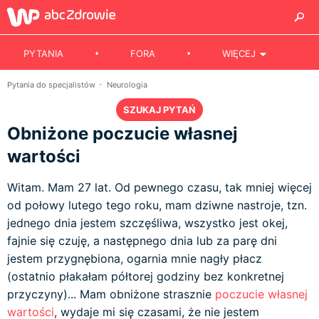
PYTANIA
FORA
WIĘCEJ
Pytania do specjalistów
Neurologia
SZUKAJ PYTAŃ
Obniżone poczucie własnej
wartości
Witam. Mam 27 lat. Od pewnego czasu, tak mniej więcej
od połowy lutego tego roku, mam dziwne nastroje, tzn.
jednego dnia jestem szczęśliwa, wszystko jest okej,
fajnie się czuję, a następnego dnia lub za parę dni
jestem przygnębiona, ogarnia mnie nagły płacz
(ostatnio płakałam półtorej godziny bez konkretnej
przyczyny)... Mam obniżone strasznie
poczucie własnej
wartości
, wydaje mi się czasami, że nie jestem