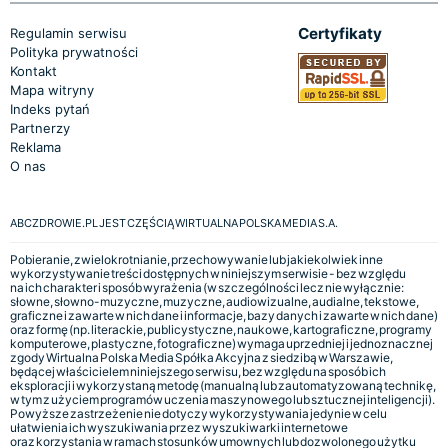
Certyfikaty
Regulamin serwisu
Polityka prywatności
Kontakt
Mapa witryny
Indeks pytań
Partnerzy
Reklama
O nas
ABCZDROWIE.PL JEST CZĘŚCIĄ WIRTUALNA POLSKA MEDIA S.A.
Pobieranie, zwielokrotnianie, przechowywanie lub jakiekolwiek inne
wykorzystywanie treści dostępnych w niniejszym serwisie - bez względu
na ich charakter i sposób wyrażenia (w szczególności lecz nie wyłącznie:
słowne, słowno-muzyczne, muzyczne, audiowizualne, audialne, tekstowe,
graficzne i zawarte w nich dane i informacje, bazy danych i zawarte w nich dane)
oraz formę (np. literackie, publicystyczne, naukowe, kartograficzne, programy
komputerowe, plastyczne, fotograficzne) wymaga uprzedniej i jednoznacznej
zgody Wirtualna Polska Media Spółka Akcyjna z siedzibą w Warszawie,
będącej właścicielem niniejszego serwisu, bez względu na sposób ich
eksploracji i wykorzystaną metodę (manualną lub zautomatyzowaną technikę,
w tym z użyciem programów uczenia maszynowego lub sztucznej inteligencji).
Powyższe zastrzeżenie nie dotyczy wykorzystywania jedynie w celu
ułatwienia ich wyszukiwania przez wyszukiwarki internetowe
oraz korzystania w ramach stosunków umownych lub dozwolonego użytku