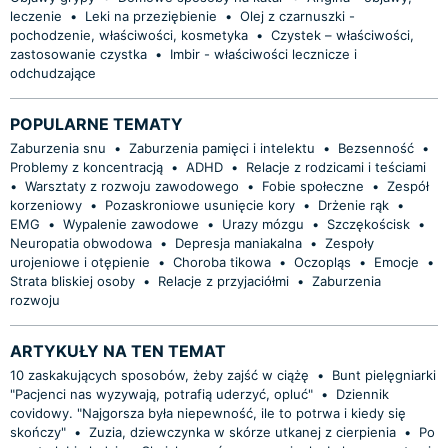
leczenie
•
Leki na przeziębienie
•
Olej z czarnuszki -
pochodzenie, właściwości, kosmetyka
•
Czystek – właściwości,
zastosowanie czystka
•
Imbir - właściwości lecznicze i
odchudzające
POPULARNE TEMATY
Zaburzenia snu
•
Zaburzenia pamięci i intelektu
•
Bezsenność
•
Problemy z koncentracją
•
ADHD
•
Relacje z rodzicami i teściami
•
Warsztaty z rozwoju zawodowego
•
Fobie społeczne
•
Zespół
korzeniowy
•
Pozaskroniowe usunięcie kory
•
Drżenie rąk
•
EMG
•
Wypalenie zawodowe
•
Urazy mózgu
•
Szczękościsk
•
Neuropatia obwodowa
•
Depresja maniakalna
•
Zespoły
urojeniowe i otępienie
•
Choroba tikowa
•
Oczopląs
•
Emocje
•
Strata bliskiej osoby
•
Relacje z przyjaciółmi
•
Zaburzenia
rozwoju
ARTYKUŁY NA TEN TEMAT
10 zaskakujących sposobów, żeby zajść w ciążę
•
Bunt pielęgniarki
"Pacjenci nas wyzywają, potrafią uderzyć, opluć"
•
Dziennik
covidowy. "Najgorsza była niepewność, ile to potrwa i kiedy się
skończy"
•
Zuzia, dziewczynka w skórze utkanej z cierpienia
•
Po