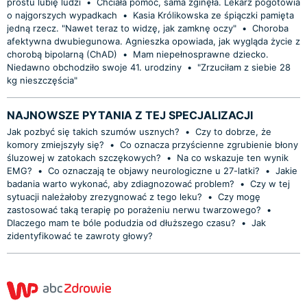
prostu lubię ludzi
•
Chciała pomóc, sama zginęła. Lekarz pogotowia
o najgorszych wypadkach
•
Kasia Królikowska ze śpiączki pamięta
jedną rzecz. "Nawet teraz to widzę, jak zamknę oczy"
•
Choroba
afektywna dwubiegunowa. Agnieszka opowiada, jak wygląda życie z
chorobą bipolarną (ChAD)
•
Mam niepełnosprawne dziecko.
Niedawno obchodziło swoje 41. urodziny
•
"Zrzuciłam z siebie 28
kg nieszczęścia"
NAJNOWSZE PYTANIA Z TEJ SPECJALIZACJI
Jak pozbyć się takich szumów usznych?
•
Czy to dobrze, że
komory zmiejszyły się?
•
Co oznacza przyścienne zgrubienie błony
śluzowej w zatokach szczękowych?
•
Na co wskazuje ten wynik
EMG?
•
Co oznaczają te objawy neurologiczne u 27-latki?
•
Jakie
badania warto wykonać, aby zdiagnozować problem?
•
Czy w tej
sytuacji należałoby zrezygnować z tego leku?
•
Czy mogę
zastosować taką terapię po porażeniu nerwu twarzowego?
•
Dlaczego mam te bóle podudzia od dłuższego czasu?
•
Jak
zidentyfikować te zawroty głowy?