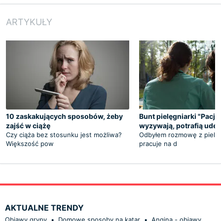
ARTYKUŁY
10 zaskakujących sposobów, żeby
Bunt pielęgniarki "Pacje
zajść w ciążę
wyzywają, potrafią uder
Czy ciąża bez stosunku jest możliwa?
Odbyłem rozmowę z pielęg
Większość pow
pracuje na d
AKTUALNE TRENDY
Objawy grypy
•
Domowe sposoby na katar
•
Angina - objawy,