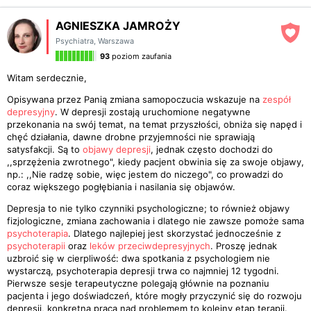
AGNIESZKA JAMROŻY
Psychiatra
,
Warszawa
93
poziom zaufania
Witam serdecznie,
Opisywana przez Panią zmiana samopoczucia wskazuje na
zespół
depresyjny
. W depresji zostają uruchomione negatywne
przekonania na swój temat, na temat przyszłości, obniża się napęd i
chęć działania, dawne drobne przyjemności nie sprawiają
satysfakcji. Są to
objawy depresji
, jednak często dochodzi do
,,sprzężenia zwrotnego", kiedy pacjent obwinia się za swoje objawy,
np.: ,,Nie radzę sobie, więc jestem do niczego", co prowadzi do
coraz większego pogłębiania i nasilania się objawów.
Depresja to nie tylko czynniki psychologiczne; to również objawy
fizjologiczne, zmiana zachowania i dlatego nie zawsze pomoże sama
psychoterapia
. Dlatego najlepiej jest skorzystać jednocześnie z
psychoterapii
oraz
leków przeciwdepresyjnych
. Proszę jednak
uzbroić się w cierpliwość: dwa spotkania z psychologiem nie
wystarczą, psychoterapia depresji trwa co najmniej 12 tygodni.
Pierwsze sesje terapeutyczne polegają głównie na poznaniu
pacjenta i jego doświadczeń, które mogły przyczynić się do rozwoju
depresji, konkretna praca nad problemem to kolejny etap terapii.