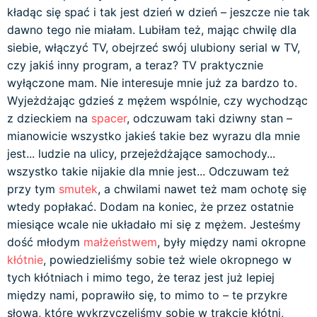
kładąc się spać i tak jest dzień w dzień – jeszcze nie tak
dawno tego nie miałam. Lubiłam też, mając chwilę dla
siebie, włączyć TV, obejrzeć swój ulubiony serial w TV,
czy jakiś inny program, a teraz? TV praktycznie
wyłączone mam. Nie interesuje mnie już za bardzo to.
Wyjeżdżając gdzieś z mężem wspólnie, czy wychodząc
z dzieckiem na
spacer
, odczuwam taki dziwny stan –
mianowicie wszystko jakieś takie bez wyrazu dla mnie
jest... ludzie na ulicy, przejeżdżające samochody...
wszystko takie nijakie dla mnie jest... Odczuwam też
przy tym
smutek
, a chwilami nawet też mam ochotę się
wtedy popłakać. Dodam na koniec, że przez ostatnie
miesiące wcale nie układało mi się z mężem. Jesteśmy
dość młodym
małżeństwem
, były między nami okropne
kłótnie
, powiedzieliśmy sobie też wiele okropnego w
tych kłótniach i mimo tego, że teraz jest już lepiej
między nami, poprawiło się, to mimo to – te przykre
słowa, które wykrzyczeliśmy sobie w trakcie kłótni,