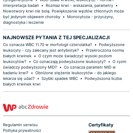
interpretacja badań
•
Rozmaz krwi - wskazania, parametry
•
Nowotwory krwi nie bolą. Powiększenie węzłów chłonnych może
być jedynym objawem choroby
•
Monocytoza - przyczyny,
diagnostyka i leczenie
NAJNOWSZE PYTANIA Z TEJ SPECJALIZACJI
Co oznacza WBC 11.70 w morfologii czterolatka?
•
Podwyższone
leukocyty - czy zalecany jest antybiotyk?
•
Przekroczona norma
białych krwinek
•
O czym może świadczyć wysoki poziom
leukocytów?
•
Co oznaczają podwyższone leukocyty?
•
O cyzm
świadczy podwyższony MID?
•
Co oznacza parametr MID w
badaniu krwi?
•
Obniżone stężenie leukocytów - do jakiego
lekarza się udać?
•
Szybki spadek WBC
•
Podwyższona liczba
białych krwinek krwi
Certyfikaty
Regulamin serwisu
Polityka prywatności