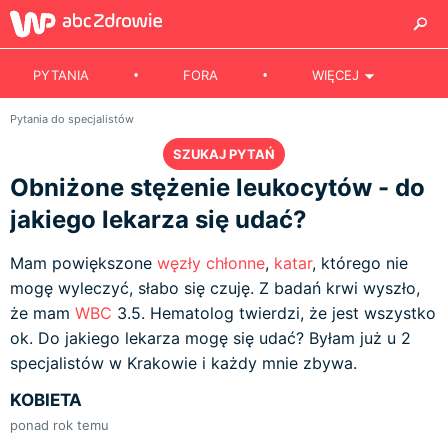
PYTANIA
FORA
WIĘCEJ
Pytania do specjalistów
SZUKAJ PYTAŃ
Obniżone stężenie leukocytów - do
jakiego lekarza się udać?
Mam powiększone
węzły chłonne
,
katar
, którego nie
mogę wyleczyć, słabo się czuję. Z badań krwi wyszło,
że mam
WBC
3.5. Hematolog twierdzi, że jest wszystko
ok. Do jakiego lekarza mogę się udać? Byłam już u 2
specjalistów w Krakowie i każdy mnie zbywa.
KOBIETA
ponad rok temu