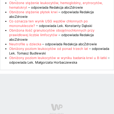
Obniżone stężenie leukocytów, hemoglobiny, erytrocytów,
hematokryt
– odpowiada
Redakcja abcZdrowie
Obniżone stężenie płytek krwi
– odpowiada
Redakcja
abcZdrowie
Co oznacza ten wynik USG węzłów chłonnych po
mononukleozie?
– odpowiada
Lek. Konstanty Dąbski
Obniżona ilość granulocytów obojętnochłonnych przy
prawidłowej liczbie limfocytów
– odpowiada
Redakcja
abcZdrowie
Neutrofile u dziecka
– odpowiada
Redakcja abcZdrowie
Obniżony poziom leukocytów od ponad trzech lat
– odpowiada
Lek. Tomasz Budlewski
Obniżony poziom leukocytów w wyniku badania krwi u 8-latki
–
odpowiada
Lek. Małgorzata Horbaczewska