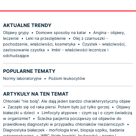
AKTUALNE TRENDY
Objawy grypy
•
Domowe sposoby na katar
•
Angina - objawy,
leczenie
•
Leki na przeziębienie
•
Olej z czarnuszki -
pochodzenie, właściwości, kosmetyka
•
Czystek – właściwości,
zastosowanie czystka
•
Imbir - właściwości lecznicze i
odchudzające
POPULARNE TEMATY
Normy laboratoryjne
•
Poziom leukocytów
ARTYKUŁY NA TEN TEMAT
Chłoniaki "nie bolą". Ale dają jeden bardzo charakterystyczny objaw
•
Zaczęło się od raka piersi. Potem było już tylko gorzej
•
Objawy
białaczki u dzieci
•
Limfocyty atypowe - czym są i o czym świadczą
w organizmie?
•
Ścieżka pacjenta począwszy od objawów do
prawidłowej diagnostyki w przypadku chłoniaków nieziarniczych
•
Diagnostyka białaczek - morfologia krwi, biopsja szpiku, badania
cytogenetyczne
•
WBC (białe krwinki, leukocyty) - norma i