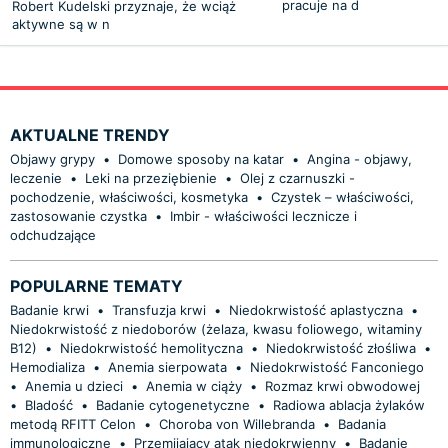
pracuje na d
Robert Kudelski przyznaje, że wciąż
aktywne są w n
AKTUALNE TRENDY
Objawy grypy
•
Domowe sposoby na katar
•
Angina - objawy,
leczenie
•
Leki na przeziębienie
•
Olej z czarnuszki -
pochodzenie, właściwości, kosmetyka
•
Czystek – właściwości,
zastosowanie czystka
•
Imbir - właściwości lecznicze i
odchudzające
POPULARNE TEMATY
Badanie krwi
•
Transfuzja krwi
•
Niedokrwistość aplastyczna
•
Niedokrwistość z niedoborów (żelaza, kwasu foliowego, witaminy
B12)
•
Niedokrwistość hemolityczna
•
Niedokrwistość złośliwa
•
Hemodializa
•
Anemia sierpowata
•
Niedokrwistość Fanconiego
•
Anemia u dzieci
•
Anemia w ciąży
•
Rozmaz krwi obwodowej
•
Bladość
•
Badanie cytogenetyczne
•
Radiowa ablacja żylaków
metodą RFITT Celon
•
Choroba von Willebranda
•
Badania
immunologiczne
•
Przemijający atak niedokrwienny
•
Badanie