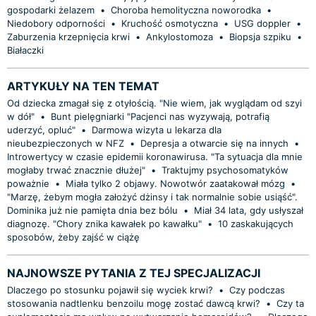
gospodarki żelazem
•
Choroba hemolityczna noworodka
•
Niedobory odporności
•
Kruchość osmotyczna
•
USG doppler
•
Zaburzenia krzepnięcia krwi
•
Ankylostomoza
•
Biopsja szpiku
•
Białaczki
ARTYKUŁY NA TEN TEMAT
Od dziecka zmagał się z otyłością. "Nie wiem, jak wyglądam od szyi
w dół"
•
Bunt pielęgniarki "Pacjenci nas wyzywają, potrafią
uderzyć, opluć"
•
Darmowa wizyta u lekarza dla
nieubezpieczonych w NFZ
•
Depresja a otwarcie się na innych
•
Introwertycy w czasie epidemii koronawirusa. "Ta sytuacja dla mnie
mogłaby trwać znacznie dłużej"
•
Traktujmy psychosomatyków
poważnie
•
Miała tylko 2 objawy. Nowotwór zaatakował mózg
•
"Marzę, żebym mogła założyć dżinsy i tak normalnie sobie usiąść".
Dominika już nie pamięta dnia bez bólu
•
Miał 34 lata, gdy usłyszał
diagnozę. "Chory znika kawałek po kawałku"
•
10 zaskakujących
sposobów, żeby zajść w ciążę
NAJNOWSZE PYTANIA Z TEJ SPECJALIZACJI
Dlaczego po stosunku pojawił się wyciek krwi?
•
Czy podczas
stosowania nadtlenku benzoilu mogę zostać dawcą krwi?
•
Czy ta