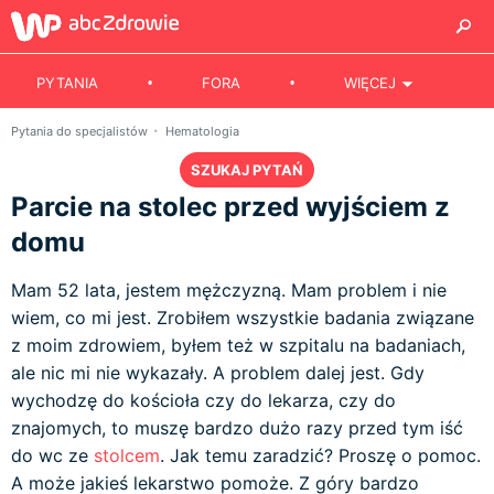
PYTANIA
FORA
WIĘCEJ
Pytania do specjalistów
Hematologia
SZUKAJ PYTAŃ
Parcie na stolec przed wyjściem z
domu
Mam 52 lata, jestem mężczyzną. Mam problem i nie
wiem, co mi jest. Zrobiłem wszystkie badania związane
z moim zdrowiem, byłem też w szpitalu na badaniach,
ale nic mi nie wykazały. A problem dalej jest. Gdy
wychodzę do kościoła czy do lekarza, czy do
znajomych, to muszę bardzo dużo razy przed tym iść
do wc ze
stolcem
. Jak temu zaradzić? Proszę o pomoc.
A może jakieś lekarstwo pomoże. Z góry bardzo