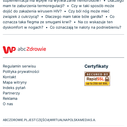
suplementacja ma wpływ na wytwarzanie hemoroidów?
•
Dlaczego
mam te zaburzenia termoregulacji?
•
Czy w taki sposób może
dojść do zakażenia wirusem HIV?
•
Czy ból nóg może mieć
związek z cukrzycą?
•
Dlaczego mam takie bóle gardła?
•
Co
oznacza taka flegma ze smugami krwi?
•
Na co wskazuje ten
dyskomfort w nogach?
•
Co oznaczają te naloty na podniebieniu?
Certyfikaty
Regulamin serwisu
Polityka prywatności
Kontakt
Mapa witryny
Indeks pytań
Partnerzy
Reklama
O nas
ABCZDROWIE.PL JEST CZĘŚCIĄ WIRTUALNA POLSKA MEDIA S.A.