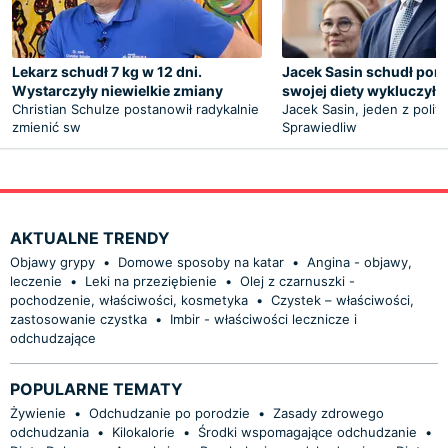
Lekarz schudł 7 kg w 12 dni.
Jacek Sasin schudł pona
Wystarczyły niewielkie zmiany
swojej diety wykluczył 
Christian Schulze postanowił radykalnie
Jacek Sasin, jeden z polit
zmienić sw
Sprawiedliw
AKTUALNE TRENDY
Objawy grypy
•
Domowe sposoby na katar
•
Angina - objawy,
leczenie
•
Leki na przeziębienie
•
Olej z czarnuszki -
pochodzenie, właściwości, kosmetyka
•
Czystek – właściwości,
zastosowanie czystka
•
Imbir - właściwości lecznicze i
odchudzające
POPULARNE TEMATY
Żywienie
•
Odchudzanie po porodzie
•
Zasady zdrowego
odchudzania
•
Kilokalorie
•
Środki wspomagające odchudzanie
•