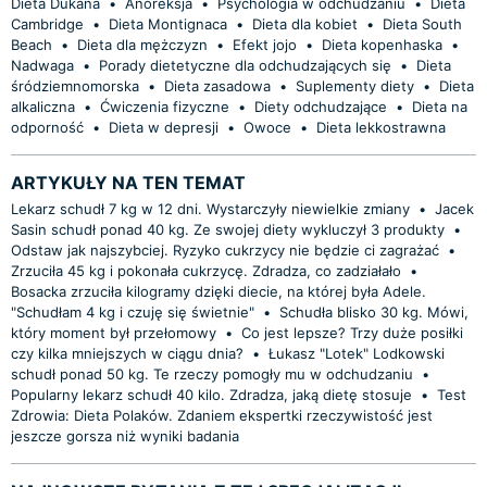
Dieta Dukana
•
Anoreksja
•
Psychologia w odchudzaniu
•
Dieta
Cambridge
•
Dieta Montignaca
•
Dieta dla kobiet
•
Dieta South
Beach
•
Dieta dla mężczyzn
•
Efekt jojo
•
Dieta kopenhaska
•
Nadwaga
•
Porady dietetyczne dla odchudzających się
•
Dieta
śródziemnomorska
•
Dieta zasadowa
•
Suplementy diety
•
Dieta
alkaliczna
•
Ćwiczenia fizyczne
•
Diety odchudzające
•
Dieta na
odporność
•
Dieta w depresji
•
Owoce
•
Dieta lekkostrawna
ARTYKUŁY NA TEN TEMAT
Lekarz schudł 7 kg w 12 dni. Wystarczyły niewielkie zmiany
•
Jacek
Sasin schudł ponad 40 kg. Ze swojej diety wykluczył 3 produkty
•
Odstaw jak najszybciej. Ryzyko cukrzycy nie będzie ci zagrażać
•
Zrzuciła 45 kg i pokonała cukrzycę. Zdradza, co zadziałało
•
Bosacka zrzuciła kilogramy dzięki diecie, na której była Adele.
"Schudłam 4 kg i czuję się świetnie"
•
Schudła blisko 30 kg. Mówi,
który moment był przełomowy
•
Co jest lepsze? Trzy duże posiłki
czy kilka mniejszych w ciągu dnia?
•
Łukasz "Lotek" Lodkowski
schudł ponad 50 kg. Te rzeczy pomogły mu w odchudzaniu
•
Popularny lekarz schudł 40 kilo. Zdradza, jaką dietę stosuje
•
Test
Zdrowia: Dieta Polaków. Zdaniem ekspertki rzeczywistość jest
jeszcze gorsza niż wyniki badania