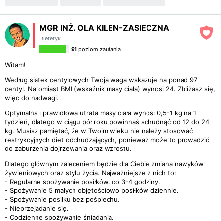
MGR INŻ. OLA KILEN-ZASIECZNA
Dietetyk
91
poziom zaufania
Witam!
Według siatek centylowych Twoja waga wskazuje na ponad 97
centyl. Natomiast BMI (wskaźnik masy ciała) wynosi 24. Zbliżasz się,
więc do nadwagi.
Optymalna i prawidłowa utrata masy ciała wynosi 0,5-1 kg na 1
tydzień, dlatego w ciągu pół roku powinnaś schudnąć od 12 do 24
kg. Musisz pamiętać, że w Twoim wieku nie należy stosować
restrykcyjnych diet odchudzających, ponieważ może to prowadzić
do zaburzenia dojrzewania oraz wzrostu.
Dlatego głównym zaleceniem będzie dla Ciebie zmiana nawyków
żywieniowych oraz stylu życia. Najważniejsze z nich to:
- Regularne spożywanie posiłków, co 3-4 godziny.
- Spożywanie 5 małych objętościowo posiłków dziennie.
- Spożywanie posiłku bez pośpiechu.
- Nieprzejadanie się.
- Codzienne spożywanie śniadania.