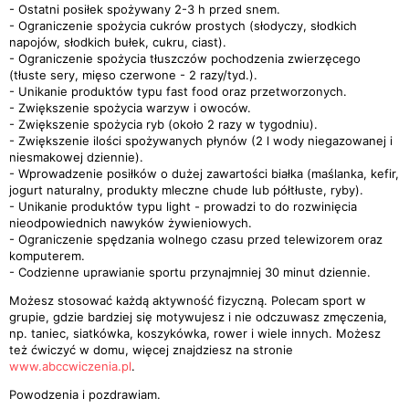
- Ostatni posiłek spożywany 2-3 h przed snem.
- Ograniczenie spożycia cukrów prostych (słodyczy, słodkich
napojów, słodkich bułek, cukru, ciast).
- Ograniczenie spożycia tłuszczów pochodzenia zwierzęcego
(tłuste sery, mięso czerwone - 2 razy/tyd.).
- Unikanie produktów typu fast food oraz przetworzonych.
- Zwiększenie spożycia warzyw i owoców.
- Zwiększenie spożycia ryb (około 2 razy w tygodniu).
- Zwiększenie ilości spożywanych płynów (2 l wody niegazowanej i
niesmakowej dziennie).
- Wprowadzenie posiłków o dużej zawartości białka (maślanka, kefir,
jogurt naturalny, produkty mleczne chude lub półtłuste, ryby).
- Unikanie produktów typu light - prowadzi to do rozwinięcia
nieodpowiednich nawyków żywieniowych.
- Ograniczenie spędzania wolnego czasu przed telewizorem oraz
komputerem.
- Codzienne uprawianie sportu przynajmniej 30 minut dziennie.
Możesz stosować każdą aktywność fizyczną. Polecam sport w
grupie, gdzie bardziej się motywujesz i nie odczuwasz zmęczenia,
np. taniec, siatkówka, koszykówka, rower i wiele innych. Możesz
też ćwiczyć w domu, więcej znajdziesz na stronie
www.abccwiczenia.pl
.
Powodzenia i pozdrawiam.