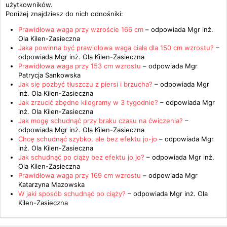
użytkowników.
Poniżej znajdziesz do nich odnośniki:
Prawidłowa waga przy wzroście 166 cm
– odpowiada
Mgr inż.
Ola Kilen-Zasieczna
Jaka powinna być prawidłowa waga ciała dla 150 cm wzrostu?
–
odpowiada
Mgr inż. Ola Kilen-Zasieczna
Prawidłowa waga przy 153 cm wzrostu
– odpowiada
Mgr
Patrycja Sankowska
Jak się pozbyć tłuszczu z piersi i brzucha?
– odpowiada
Mgr
inż. Ola Kilen-Zasieczna
Jak zrzucić zbędne kilogramy w 3 tygodnie?
– odpowiada
Mgr
inż. Ola Kilen-Zasieczna
Jak mogę schudnąć przy braku czasu na ćwiczenia?
–
odpowiada
Mgr inż. Ola Kilen-Zasieczna
Chcę schudnąć szybko, ale bez efektu jo-jo
– odpowiada
Mgr
inż. Ola Kilen-Zasieczna
Jak schudnąć po ciąży bez efektu jo jo?
– odpowiada
Mgr inż.
Ola Kilen-Zasieczna
Prawidłowa waga przy 169 cm wzrostu
– odpowiada
Mgr
Katarzyna Mazowska
W jaki sposób schudnąć po ciąży?
– odpowiada
Mgr inż. Ola
Kilen-Zasieczna