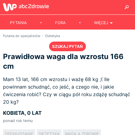
PYTANIA
FORA
WIĘCEJ
Pytania do specjalistów
Dietetyka
SZUKAJ PYTAŃ
Prawidłowa waga dla wzrostu 166
cm
Mam 13 lat, 166 cm wzrostu i ważę 68 kg ;( Ile
powinnam schudnąć, co jeść, a czego nie, i jakie
ćwiczenia robić? Czy w ciągu pół roku zdążę schudnąć
20 kg?
KOBIETA, 0 LAT
ponad rok temu
ODCHUDZANIE
DIETETYKA
WAGA A ZDROWIE