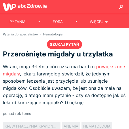
PYTANIA
FORA
WIĘCEJ
Pytania do specjalistów
Hematologia
SZUKAJ PYTAŃ
Przerośnięte migdały u trzylatka
Witam, moja 3-letnia córeczka ma bardzo
powiększone
migdały
, lekarz laryngolog stwierdził, że jedynym
sposobem leczenia jest przycięcie lub usunięcie
migdałków. Osobiście uważam, że jest ona za mała na
operację, dlatego mam pytanie - czy są dostępne jakieś
leki obkurczające migdałki? Dziękuję.
ponad rok temu
KREW I NACZYNIA KRWIONOŚNE
ANEMIA
HEMATOLOGIA