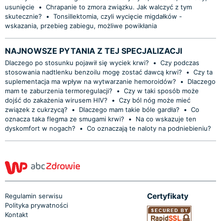
usunięcie
•
Chrapanie to zmora związku. Jak walczyć z tym
skutecznie?
•
Tonsillektomia, czyli wycięcie migdałków -
wskazania, przebieg zabiegu, możliwe powikłania
NAJNOWSZE PYTANIA Z TEJ SPECJALIZACJI
Dlaczego po stosunku pojawił się wyciek krwi?
•
Czy podczas
stosowania nadtlenku benzoilu mogę zostać dawcą krwi?
•
Czy ta
suplementacja ma wpływ na wytwarzanie hemoroidów?
•
Dlaczego
mam te zaburzenia termoregulacji?
•
Czy w taki sposób może
dojść do zakażenia wirusem HIV?
•
Czy ból nóg może mieć
związek z cukrzycą?
•
Dlaczego mam takie bóle gardła?
•
Co
oznacza taka flegma ze smugami krwi?
•
Na co wskazuje ten
dyskomfort w nogach?
•
Co oznaczają te naloty na podniebieniu?
Certyfikaty
Regulamin serwisu
Polityka prywatności
Kontakt