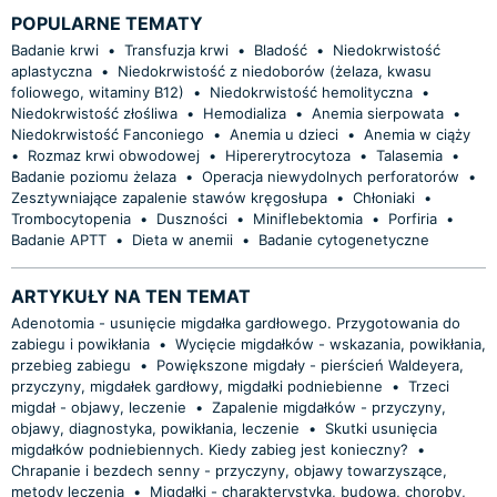
POPULARNE TEMATY
Badanie krwi
•
Transfuzja krwi
•
Bladość
•
Niedokrwistość
aplastyczna
•
Niedokrwistość z niedoborów (żelaza, kwasu
foliowego, witaminy B12)
•
Niedokrwistość hemolityczna
•
Niedokrwistość złośliwa
•
Hemodializa
•
Anemia sierpowata
•
Niedokrwistość Fanconiego
•
Anemia u dzieci
•
Anemia w ciąży
•
Rozmaz krwi obwodowej
•
Hipererytrocytoza
•
Talasemia
•
Badanie poziomu żelaza
•
Operacja niewydolnych perforatorów
•
Zesztywniające zapalenie stawów kręgosłupa
•
Chłoniaki
•
Trombocytopenia
•
Duszności
•
Miniflebektomia
•
Porfiria
•
Badanie APTT
•
Dieta w anemii
•
Badanie cytogenetyczne
ARTYKUŁY NA TEN TEMAT
Adenotomia - usunięcie migdałka gardłowego. Przygotowania do
zabiegu i powikłania
•
Wycięcie migdałków - wskazania, powikłania,
przebieg zabiegu
•
Powiększone migdały - pierścień Waldeyera,
przyczyny, migdałek gardłowy, migdałki podniebienne
•
Trzeci
migdał - objawy, leczenie
•
Zapalenie migdałków - przyczyny,
objawy, diagnostyka, powikłania, leczenie
•
Skutki usunięcia
migdałków podniebiennych. Kiedy zabieg jest konieczny?
•
Chrapanie i bezdech senny - przyczyny, objawy towarzyszące,
metody leczenia
•
Migdałki - charakterystyka, budowa, choroby,