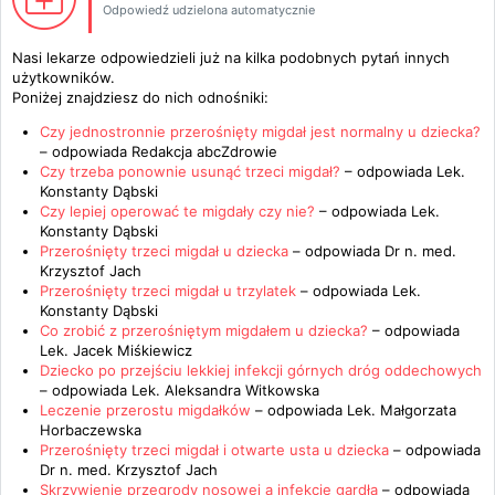
Odpowiedź udzielona automatycznie
Nasi lekarze odpowiedzieli już na kilka podobnych pytań innych
użytkowników.
Poniżej znajdziesz do nich odnośniki:
Czy jednostronnie przerośnięty migdał jest normalny u dziecka?
– odpowiada
Redakcja abcZdrowie
Czy trzeba ponownie usunąć trzeci migdał?
– odpowiada
Lek.
Konstanty Dąbski
Czy lepiej operować te migdały czy nie?
– odpowiada
Lek.
Konstanty Dąbski
Przerośnięty trzeci migdał u dziecka
– odpowiada
Dr n. med.
Krzysztof Jach
Przerośnięty trzeci migdał u trzylatek
– odpowiada
Lek.
Konstanty Dąbski
Co zrobić z przerośniętym migdałem u dziecka?
– odpowiada
Lek. Jacek Miśkiewicz
Dziecko po przejściu lekkiej infekcji górnych dróg oddechowych
– odpowiada
Lek. Aleksandra Witkowska
Leczenie przerostu migdałków
– odpowiada
Lek. Małgorzata
Horbaczewska
Przerośnięty trzeci migdał i otwarte usta u dziecka
– odpowiada
Dr n. med. Krzysztof Jach
Skrzywienie przegrody nosowej a infekcje gardła
– odpowiada