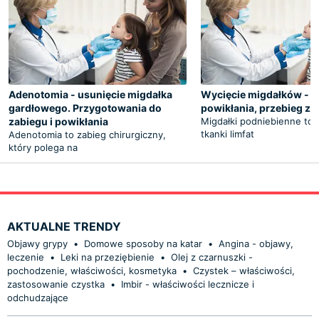
Adenotomia - usunięcie migdałka
Wycięcie migdałków - w
gardłowego. Przygotowania do
powikłania, przebieg za
zabiegu i powikłania
Migdałki podniebienne to
tkanki limfat
Adenotomia to zabieg chirurgiczny,
który polega na
AKTUALNE TRENDY
Objawy grypy
•
Domowe sposoby na katar
•
Angina - objawy,
leczenie
•
Leki na przeziębienie
•
Olej z czarnuszki -
pochodzenie, właściwości, kosmetyka
•
Czystek – właściwości,
zastosowanie czystka
•
Imbir - właściwości lecznicze i
odchudzające