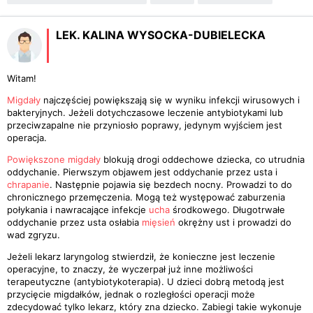
LEK. KALINA WYSOCKA-DUBIELECKA
Witam!
Migdały
najczęściej powiększają się w wyniku infekcji wirusowych i
bakteryjnych. Jeżeli dotychczasowe leczenie antybiotykami lub
przeciwzapalne nie przyniosło poprawy, jedynym wyjściem jest
operacja.
Powiększone migdały
blokują drogi oddechowe dziecka, co utrudnia
oddychanie. Pierwszym objawem jest oddychanie przez usta i
chrapanie
. Następnie pojawia się bezdech nocny. Prowadzi to do
chronicznego przemęczenia. Mogą też występować zaburzenia
połykania i nawracające infekcje
ucha
środkowego. Długotrwałe
oddychanie przez usta osłabia
mięsień
okrężny ust i prowadzi do
wad zgryzu.
Jeżeli lekarz laryngolog stwierdził, że konieczne jest leczenie
operacyjne, to znaczy, że wyczerpał już inne możliwości
terapeutyczne (antybiotykoterapia). U dzieci dobrą metodą jest
przycięcie migdałków, jednak o rozległości operacji może
zdecydować tylko lekarz, który zna dziecko. Zabiegi takie wykonuje