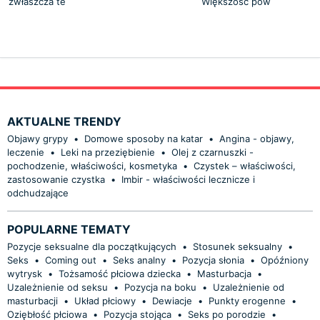
zwłaszcza te
Większość pow
AKTUALNE TRENDY
Objawy grypy
•
Domowe sposoby na katar
•
Angina - objawy,
leczenie
•
Leki na przeziębienie
•
Olej z czarnuszki -
pochodzenie, właściwości, kosmetyka
•
Czystek – właściwości,
zastosowanie czystka
•
Imbir - właściwości lecznicze i
odchudzające
POPULARNE TEMATY
Pozycje seksualne dla początkujących
•
Stosunek seksualny
•
Seks
•
Coming out
•
Seks analny
•
Pozycja słonia
•
Opóźniony
wytrysk
•
Tożsamość płciowa dziecka
•
Masturbacja
•
Uzależnienie od seksu
•
Pozycja na boku
•
Uzależnienie od
masturbacji
•
Układ płciowy
•
Dewiacje
•
Punkty erogenne
•
Oziębłość płciowa
•
Pozycja stojąca
•
Seks po porodzie
•