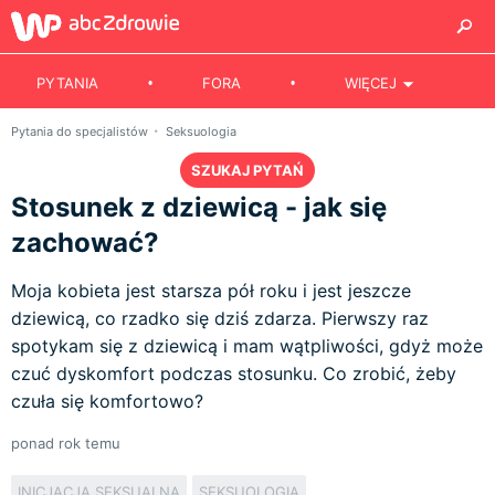
PYTANIA
FORA
WIĘCEJ
Pytania do specjalistów
Seksuologia
SZUKAJ PYTAŃ
Stosunek z dziewicą - jak się
zachować?
Moja kobieta jest starsza pół roku i jest jeszcze
dziewicą, co rzadko się dziś zdarza. Pierwszy raz
spotykam się z dziewicą i mam wątpliwości, gdyż może
czuć dyskomfort podczas stosunku. Co zrobić, żeby
czuła się komfortowo?
ponad rok temu
INICJACJA SEKSUALNA
SEKSUOLOGIA