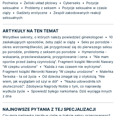
Pochwica
•
Żeński układ płciowy
•
Cyberseks
•
Pozycje
seksualne
•
Problemy z seksem
•
Pozycje seksualne w czasie
ciąży
•
Gadżety erotyczne
•
Zespół zakodowanych reakcji
seksualnych
ARTYKUŁY NA TEN TEMAT
Wstydliwe sekrety, o których należy powiedzieć ginekologowi
•
10
zaskakujących sposobów, żeby zajść w ciążę
•
Seks po porodzie -
okres wstrzemięźliwości, jak przygotować się do pierwszego seksu
po porodzie, problemy z seksem po porodzie
•
Hymenotomia -
wskazania, przeciwwskazania, przygotowanie i cena
•
"Nie mam
oporów przed żadną czynnością". Fragment książki Weroniki Nawary
"W czepku urodzone"
•
"Każda z nas czasem nie wytrzyma".
Fragment książki Weroniki Nawary "W czepku urodzone"
•
Maleńka
Tereska - ta od życia
•
Od dziecka zmagał się z otyłością. "Nie
wiem, jak wyglądam od szyi w dół"
•
"Nauka udowodniła ich
skuteczność". Zdobywca Nagrody Nobla o tym, co naprawdę
wydłuża życie
•
Spowiedź byłego narkomana. Dziś wyciąga innych
z dna
NAJNOWSZE PYTANIA Z TEJ SPECJALIZACJI
Czy moja partnerka zaszła w ciążę w trakcie seksu przerywanego?