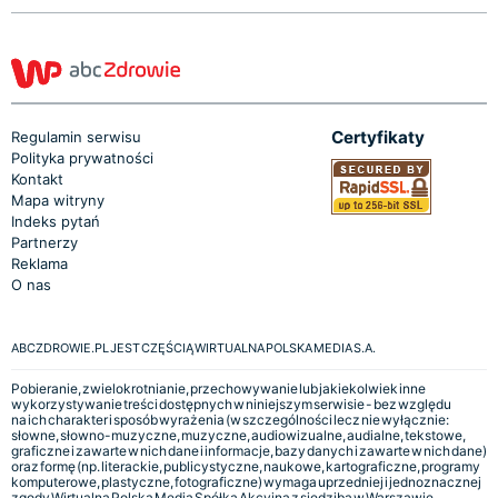
Certyfikaty
Regulamin serwisu
Polityka prywatności
Kontakt
Mapa witryny
Indeks pytań
Partnerzy
Reklama
O nas
ABCZDROWIE.PL JEST CZĘŚCIĄ WIRTUALNA POLSKA MEDIA S.A.
Pobieranie, zwielokrotnianie, przechowywanie lub jakiekolwiek inne
wykorzystywanie treści dostępnych w niniejszym serwisie - bez względu
na ich charakter i sposób wyrażenia (w szczególności lecz nie wyłącznie:
słowne, słowno-muzyczne, muzyczne, audiowizualne, audialne, tekstowe,
graficzne i zawarte w nich dane i informacje, bazy danych i zawarte w nich dane)
oraz formę (np. literackie, publicystyczne, naukowe, kartograficzne, programy
komputerowe, plastyczne, fotograficzne) wymaga uprzedniej i jednoznacznej
zgody Wirtualna Polska Media Spółka Akcyjna z siedzibą w Warszawie,