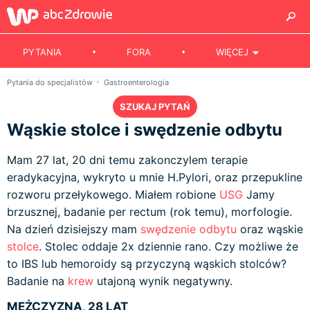
PYTANIA
FORA
WIĘCEJ
Pytania do specjalistów
Gastroenterologia
SZUKAJ PYTAŃ
Wąskie stolce i swędzenie odbytu
Mam 27 lat, 20 dni temu zakonczylem terapie
eradykacyjna, wykryto u mnie H.Pylori, oraz przepukline
rozworu przełykowego. Miałem robione
USG
Jamy
brzusznej, badanie per rectum (rok temu), morfologie.
Na dzień dzisiejszy mam
swędzenie odbytu
oraz wąskie
stolce
. Stolec oddaje 2x dziennie rano. Czy możliwe że
to IBS lub hemoroidy są przyczyną wąskich stolców?
Badanie na
krew
utajoną wynik negatywny.
MĘŻCZYZNA, 28 LAT