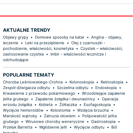
AKTUALNE TRENDY
Objawy grypy
•
Domowe sposoby na katar
•
Angina - objawy,
leczenie
•
Leki na przeziębienie
•
Olej z czarnuszki -
pochodzenie, właściwości, kosmetyka
•
Czystek – właściwości,
zastosowanie czystka
•
Imbir - właściwości lecznicze i
odchudzające
POPULARNE TEMATY
Choroba Leśniowskiego-Crohna
•
Kolonoskopia
•
Rektoskopia
•
Zespół dźwigacza odbytu
•
Szczelina odbytu
•
Endoskopia
•
Krwawienie z przewodu pokarmowego
•
Wrzodziejące zapalenie
jelita grubego
•
Zapalenie żołądka i dwunastnicy
•
Operacja
wrzodu żołądka
•
Kobieta
•
Żółtaczka
•
Esofagoskopia
•
Wycięcie hemoroidów
•
Kolostomia
•
Wzdęcia brzucha
•
Marskość wątroby
•
Zatrucia ołowiem
•
Polipowatość jelita
grubego
•
Wirusowe choroby weneryczne
•
Gastroskopia
•
Przełyk Barretta
•
Wgłobienie jelit
•
Wycięcie odbytu
•
Ból
brzucha