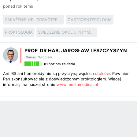
ponad rok temu
ZAKAŻENIE HELICOBACTER PYLORI
GASTROENTEROLOGIA
PROKTOLOGIA
SWĘDZENIE OKOLIC INTYMNYCH
PROF. DR HAB. JAROSŁAW LESZCZYSZYN
Chirurg
,
Wrocław
81
poziom zaufania
Ani IBS ani hemoroidy nie są przyczyną wąskich
stolców
. Powinien
Pan skonsultować się z doświadczonym proktologiem. Więcej
informacji na naszej stronie
www.melitamedical.pl