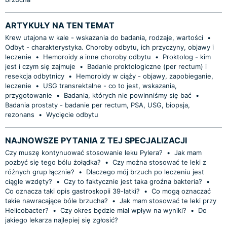
ARTYKUŁY NA TEN TEMAT
Krew utajona w kale - wskazania do badania, rodzaje, wartości
•
Odbyt - charakterystyka. Choroby odbytu, ich przyczyny, objawy i
leczenie
•
Hemoroidy a inne choroby odbytu
•
Proktolog - kim
jest i czym się zajmuje
•
Badanie proktologiczne (per rectum) i
resekcja odbytnicy
•
Hemoroidy w ciąży - objawy, zapobieganie,
leczenie
•
USG transrektalne - co to jest, wskazania,
przygotowanie
•
Badania, których nie powinniśmy się bać
•
Badania prostaty - badanie per rectum, PSA, USG, biopsja,
rezonans
•
Wycięcie odbytu
NAJNOWSZE PYTANIA Z TEJ SPECJALIZACJI
Czy muszę kontynuować stosowanie leku Pylera?
•
Jak mam
pozbyć się tego bólu żołądka?
•
Czy można stosować te leki z
różnych grup łącznie?
•
Dlaczego mój brzuch po leczeniu jest
ciągle wzdęty?
•
Czy to faktycznie jest taka groźna bakteria?
•
Co oznacza taki opis gastroskopii 39-latki?
•
Co mogą oznaczać
takie nawracające bóle brzucha?
•
Jak mam stosować te leki przy
Helicobacter?
•
Czy okres będzie miał wpływ na wyniki?
•
Do
jakiego lekarza najlepiej się zgłosić?