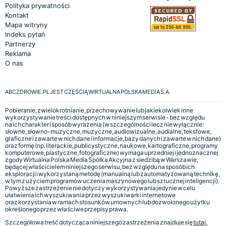
Polityka prywatności
Kontakt
Mapa witryny
Indeks pytań
Partnerzy
Reklama
O nas
ABCZDROWIE.PL JEST CZĘŚCIĄ WIRTUALNA POLSKA MEDIA S.A.
Pobieranie, zwielokrotnianie, przechowywanie lub jakiekolwiek inne
wykorzystywanie treści dostępnych w niniejszym serwisie - bez względu
na ich charakter i sposób wyrażenia (w szczególności lecz nie wyłącznie:
słowne, słowno-muzyczne, muzyczne, audiowizualne, audialne, tekstowe,
graficzne i zawarte w nich dane i informacje, bazy danych i zawarte w nich dane)
oraz formę (np. literackie, publicystyczne, naukowe, kartograficzne, programy
komputerowe, plastyczne, fotograficzne) wymaga uprzedniej i jednoznacznej
zgody Wirtualna Polska Media Spółka Akcyjna z siedzibą w Warszawie,
będącej właścicielem niniejszego serwisu, bez względu na sposób ich
eksploracji i wykorzystaną metodę (manualną lub zautomatyzowaną technikę,
w tym z użyciem programów uczenia maszynowego lub sztucznej inteligencji).
Powyższe zastrzeżenie nie dotyczy wykorzystywania jedynie w celu
ułatwienia ich wyszukiwania przez wyszukiwarki internetowe
oraz korzystania w ramach stosunków umownych lub dozwolonego użytku
określonego przez właściwe przepisy prawa.
Szczegółowa treść dotycząca niniejszego zastrzeżenia znajduje się
tutaj.