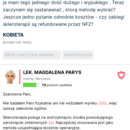
ja mam tego jednego dość dużego i wypukłego . Teraz
zaczynam się zastanawiać , ktorą metodę wybrać?
Jeszcze jedno pytanie odnośnie kosztów - czy zabiegi
skleroterapii są refundowane przez NFZ?
KOBIETA
ponad rok temu
KREW I NACZYNIA KRWIONOŚNE
HEMATOLOGIA
LEK. MAGDALENA PARYS
Interna
,
Warszawa
76
poziom zaufania
Szanowna Pani,
Nie badałam Pani fizykalnie ani nie widziałam wyniku
USG
, więc
opiszę zalecenia ogólne.
Skleroterapia polega na wstrzyknięciu środka powodującego
zarośnięcie zmienionych
żył
. Najczęściej stosowana jest jako
metoda uzupełniająca leczenie operacyjne.