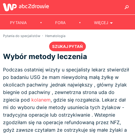
PYTANIA
FORA
WIĘCEJ
Pytania do specjalistów
Hematologia
SZUKAJ PYTAŃ
Wybór metody leczenia
Podczas ostatniej wizyty u specjalisty lekarz stwierdził
po badaniu USG że mam niewydolną małą żyłkę w
okolicach pachwiny ,jednak największy , główny żylak
biegnie od pachwiny , zewnetrzna strona uda do
zgiecia pod
kolanem
, gdzie się rozgałezia. Lekarz dał
mi do wyboru dwie metody usuniecia tych żylakow -
tradycyjna operacje lub ostrzykiwanie . Wstepnie
zgodziłam się na operacje refundowaną przez NFZ,
gdyż zawsze czytałam że ostrzykuje się małe żylaki a