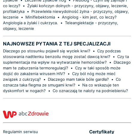
co leczy?
•
Żylaki kończyn dolnych - przyczyny, objawy, leczenie,
profilaktyka
•
Przewlekła niewydolność żylna - przyczyny, objawy,
leczenie
•
Miniflebektomia
•
Angiolog - kim jest, co leczy?
Angiologia a żylaki i cukrzyca.
•
Teleangiektazje - przyczyny,
objawy, leczenie
NAJNOWSZE PYTANIA Z TEJ SPECJALIZACJI
Dlaczego po stosunku pojawił się wyciek krwi?
•
Czy podczas
stosowania nadtlenku benzoilu mogę zostać dawcą krwi?
•
Czy ta
suplementacja ma wpływ na wytwarzanie hemoroidów?
•
Dlaczego
mam te zaburzenia termoregulacji?
•
Czy w taki sposób może
dojść do zakażenia wirusem HIV?
•
Czy ból nóg może mieć
związek z cukrzycą?
•
Dlaczego mam takie bóle gardła?
•
Co
oznacza taka flegma ze smugami krwi?
•
Na co wskazuje ten
dyskomfort w nogach?
•
Co oznaczają te naloty na podniebieniu?
Certyfikaty
Regulamin serwisu