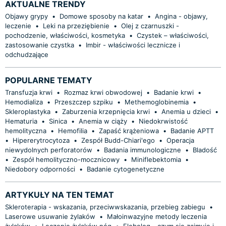
AKTUALNE TRENDY
Objawy grypy
•
Domowe sposoby na katar
•
Angina - objawy,
leczenie
•
Leki na przeziębienie
•
Olej z czarnuszki -
pochodzenie, właściwości, kosmetyka
•
Czystek – właściwości,
zastosowanie czystka
•
Imbir - właściwości lecznicze i
odchudzające
POPULARNE TEMATY
Transfuzja krwi
•
Rozmaz krwi obwodowej
•
Badanie krwi
•
Hemodializa
•
Przeszczep szpiku
•
Methemoglobinemia
•
Skleroplastyka
•
Zaburzenia krzepnięcia krwi
•
Anemia u dzieci
•
Hematuria
•
Sinica
•
Anemia w ciąży
•
Niedokrwistość
hemolityczna
•
Hemofilia
•
Zapaść krążeniowa
•
Badanie APTT
•
Hipererytrocytoza
•
Zespół Budd-Chiari'ego
•
Operacja
niewydolnych perforatorów
•
Badania immunologiczne
•
Bladość
•
Zespół hemolityczno-mocznicowy
•
Miniflebektomia
•
Niedobory odporności
•
Badanie cytogenetyczne
ARTYKUŁY NA TEN TEMAT
Skleroterapia - wskazania, przeciwwskazania, przebieg zabiegu
•
Laserowe usuwanie żylaków
•
Małoinwazyjne metody leczenia
żylaków
•
Leczenie żylaków nóg
•
Flebolog - czym się zajmuje i