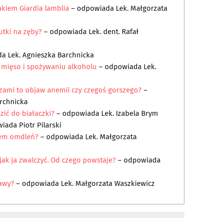
akiem Giardia lamblia
– odpowiada
Lek. Małgorzata
utki na zęby?
– odpowiada
Lek. dent. Rafał
da
Lek. Agnieszka Barchnicka
 mięso i spożywaniu alkoholu
– odpowiada
Lek.
czami to objaw anemii czy czegoś gorszego?
–
archnicka
ić do białaczki?
– odpowiada
Lek. Izabela Brym
wiada
Piotr Pilarski
em omdleń?
– odpowiada
Lek. Małgorzata
jak ja zwalczyć. Od czego powstaje?
– odpowiada
awy?
– odpowiada
Lek. Małgorzata Waszkiewicz