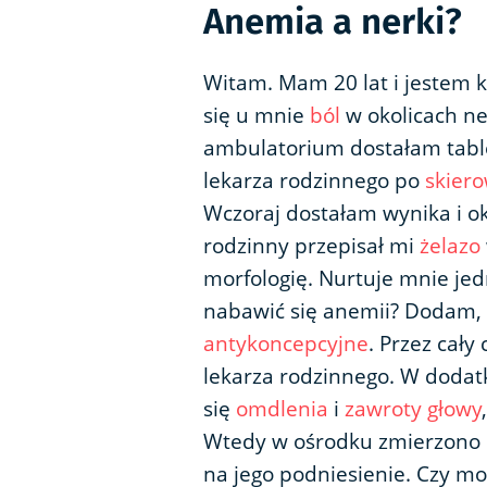
Anemia a nerki?
Witam. Mam 20 lat i jestem 
się u mnie
ból
w okolicach ne
ambulatorium dostałam tablet
lekarza rodzinnego po
skier
Wczoraj dostałam wynika i o
rodzinny przepisał mi
żelazo
morfologię. Nurtuje mnie je
nabawić się anemii? Dodam, 
antykoncepcyjne
. Przez cały
lekarza rodzinnego. W dodatk
się
omdlenia
i
zawroty głowy
Wtedy w ośrodku zmierzono 
na jego podniesienie. Czy mo