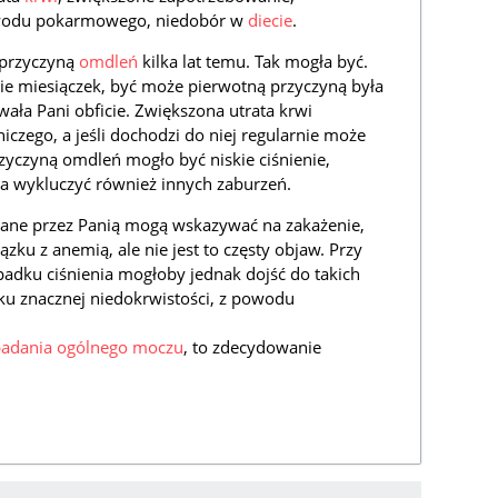
ewodu pokarmowego, niedobór w
diecie
.
przyczyną
omdleń
kilka lat temu. Tak mogła być.
ie miesiączek, być może pierwotną przyczyną była
owała Pani obficie. Zwiększona utrata krwi
niczego, a jeśli dochodzi do niej regularnie może
zyczyną omdleń mogło być niskie ciśnienie,
na wykluczyć również innych zaburzeń.
isane przez Panią mogą wskazywać na zakażenie,
ku z anemią, ale nie jest to częsty objaw. Przy
adku ciśnienia mogłoby jednak dojść do takich
ku znacznej niedokrwistości, z powodu
adania ogólnego moczu
, to zdecydowanie