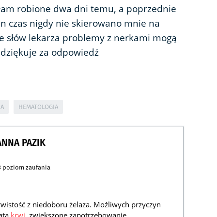
łam robione dwa dni temu, a poprzednie
ten czas nigdy nie skierowano mnie na
e słów lekarza problemy z nerkami mogą
 dziękuje za odpowiedź
IA
HEMATOLOGIA
ANNA PAZIK
3
poziom zaufania
wistość z niedoboru żelaza. Możliwych przyczyn
rata
krwi
, zwiększone zapotrzebowanie,