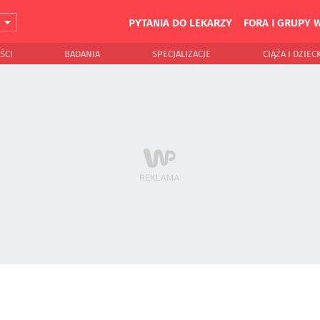
PYTANIA DO LEKARZY
FORA I GRUPY 
J
ŚCI
BADANIA
SPECJALIZACJE
CIĄŻA I DZIEC