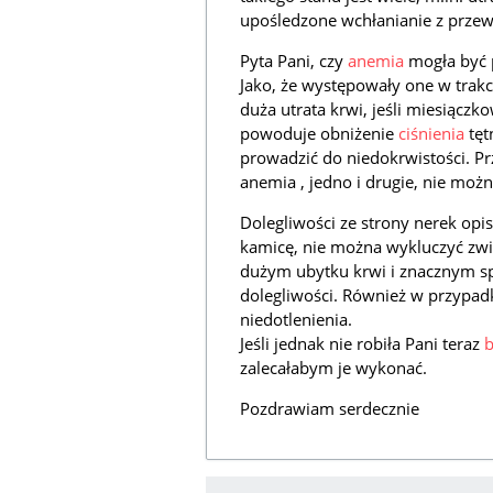
upośledzone wchłanianie z prz
Pyta Pani, czy
anemia
mogła być 
Jako, że występowały one w trakc
duża utrata krwi, jeśli miesiączk
powoduje obniżenie
ciśnienia
tęt
prowadzić do niedokrwistości. Pr
anemia , jedno i drugie, nie moż
Dolegliwości ze strony nerek op
kamicę, nie można wykluczyć związ
dużym ubytku krwi i znacznym sp
dolegliwości. Również w przypad
niedotlenienia.
Jeśli jednak nie robiła Pani teraz
b
zalecałabym je wykonać.
Pozdrawiam serdecznie