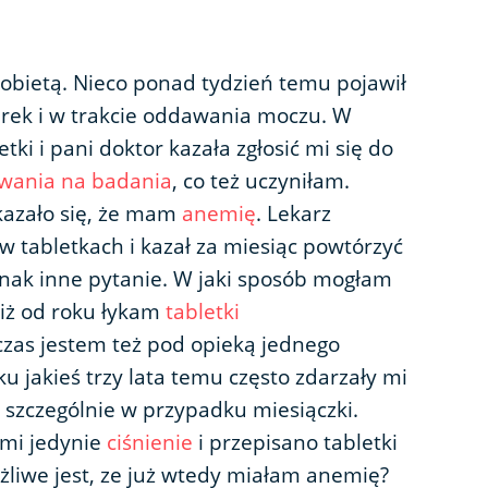
kobietą. Nieco ponad tydzień temu pojawił
rek i w trakcie oddawania moczu. W
ki i pani doktor kazała zgłosić mi się do
owania na badania
, co też uczyniłam.
kazało się, że mam
anemię
. Lekarz
w tabletkach i kazał za miesiąc powtórzyć
dnak inne pytanie. W jaki sposób mogłam
iż od roku łykam
tabletki
 czas jestem też pod opieką jednego
u jakieś trzy lata temu często zdarzały mi
, szczególnie w przypadku miesiączki.
mi jedynie
ciśnienie
i przepisano tabletki
żliwe jest, ze już wtedy miałam anemię?