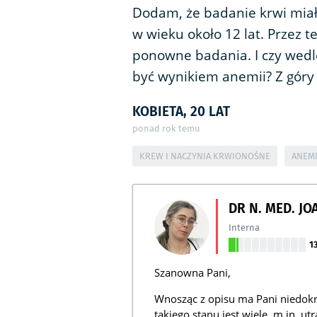
Dodam, że badanie krwi mia
w wieku około 12 lat. Przez 
ponowne badania. I czy wedl
być wynikiem anemii? Z góry
KOBIETA, 20 LAT
ponad rok temu
KREW I NACZYNIA KRWIONOŚNE
ANEM
DR N. MED. JO
Interna
1
Szanowna Pani,
Wnosząc z opisu ma Pani niedokr
takiego stanu jest wiele, m.in. ut