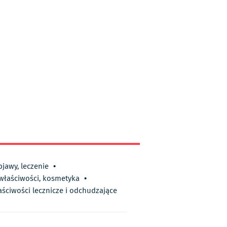
bjawy, leczenie
•
 właściwości, kosmetyka
•
aściwości lecznicze i odchudzające