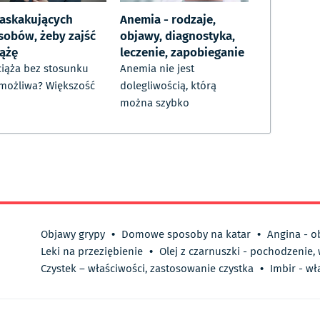
zaskakujących
Anemia - rodzaje,
sobów, żeby zajść
objawy, diagnostyka,
iążę
leczenie, zapobieganie
ciąża bez stosunku
Anemia nie jest
 możliwa? Większość
dolegliwością, którą
można szybko
Objawy grypy
•
Domowe sposoby na katar
•
Angina - o
Leki na przeziębienie
•
Olej z czarnuszki - pochodzenie,
Czystek – właściwości, zastosowanie czystka
•
Imbir - wł