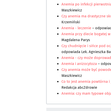
Anemia po infekcji pierwotni
Waszkiewicz
Czy anemia ma drastyczne sk
Krzemiński
Anemia - leczenie
– odpowia
Anemia przy diecie bogatej w
Magdalena Parys
Czy chudnięcie i sińce pod o
odpowiada
Lek. Agnieszka B
Anemia - czy może doprowadz
Anemia i anizocytoza
– odpo
Czy anemia może być powod
Waszkiewicz
Co to jest anemia powtórna i 
Redakcja abcZdrowie
Anemia: czy mam typowe obj