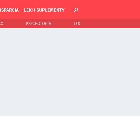
WSPARCIA
LEKI I SUPLEMENTY
KO
PSYCHOLOGIA
LEKI