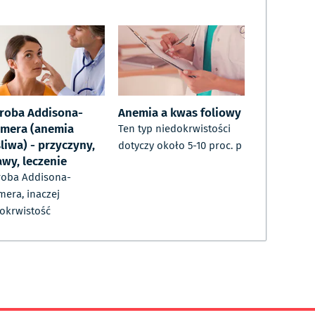
roba Addisona-
Anemia a kwas foliowy
rmera (anemia
Ten typ niedokrwistości
liwa) - przyczyny,
dotyczy około 5-10 proc. p
awy, leczenie
roba Addisona-
mera, inaczej
okrwistość