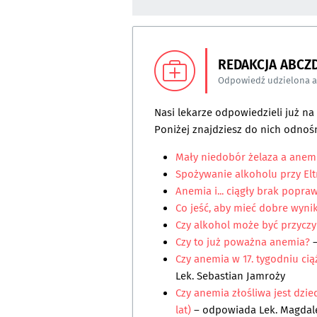
REDAKCJA ABCZ
Odpowiedź udzielona 
Nasi lekarze odpowiedzieli już n
Poniżej znajdziesz do nich odnośn
Mały niedobór żelaza a anem
Spożywanie alkoholu przy Elt
Anemia i... ciągły brak popra
Co jeść, aby mieć dobre wynik
Czy alkohol może być przycz
Czy to już poważna anemia?
–
Czy anemia w 17. tygodniu cią
Lek. Sebastian Jamroży
Czy anemia złośliwa jest dzied
lat)
– odpowiada
Lek. Magdal