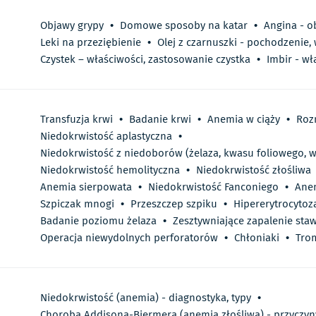
Objawy grypy
•
Domowe sposoby na katar
•
Angina - o
Leki na przeziębienie
•
Olej z czarnuszki - pochodzenie,
Czystek – właściwości, zastosowanie czystka
•
Imbir - wł
Transfuzja krwi
•
Badanie krwi
•
Anemia w ciąży
•
Roz
Niedokrwistość aplastyczna
•
Niedokrwistość z niedoborów (żelaza, kwasu foliowego, w
Niedokrwistość hemolityczna
•
Niedokrwistość złośliwa
Anemia sierpowata
•
Niedokrwistość Fanconiego
•
Anem
Szpiczak mnogi
•
Przeszczep szpiku
•
Hipererytrocytoz
Badanie poziomu żelaza
•
Zesztywniające zapalenie st
Operacja niewydolnych perforatorów
•
Chłoniaki
•
Tro
Niedokrwistość (anemia) - diagnostyka, typy
•
Choroba Addisona-Biermera (anemia złośliwa) - przyczyny