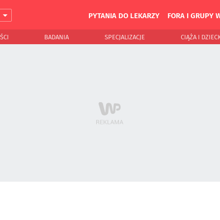
PYTANIA DO LEKARZY
FORA I GRUPY 
J
ŚCI
BADANIA
SPECJALIZACJE
CIĄŻA I DZIEC