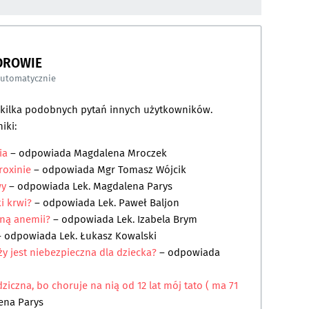
DROWIE
automatycznie
a kilka podobnych pytań innych użytkowników.
iki:
ia
– odpowiada
Magdalena Mroczek
roxinie
– odpowiada
Mgr Tomasz Wójcik
wy
– odpowiada
Lek. Magdalena Parys
i krwi?
– odpowiada
Lek. Paweł Baljon
yną anemii?
– odpowiada
Lek. Izabela Brym
 odpowiada
Lek. Łukasz Kowalski
ży jest niebezpieczna dla dziecka?
– odpowiada
ziczna, bo choruje na nią od 12 lat mój tato ( ma 71
ena Parys