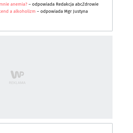
u mnie anemia?
– odpowiada
Redakcja abcZdrowie
kend a alkoholizm
– odpowiada
Mgr Justyna