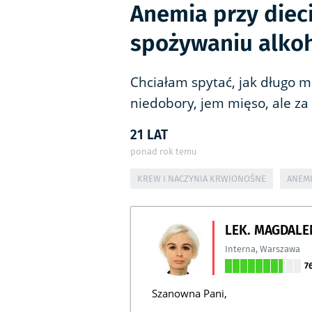
Anemia przy dieci
spożywaniu alko
Chciałam spytać, jak długo 
niedobory, jem mięso, ale z
21 LAT
ponad rok temu
KREW I NACZYNIA KRWIONOŚNE
ANEM
LEK. MAGDALE
Interna
,
Warszawa
7
Szanowna Pani,