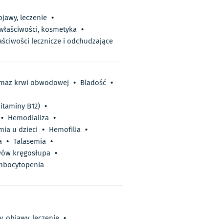
bjawy, leczenie
•
 właściwości, kosmetyka
•
aściwości lecznicze i odchudzające
maz krwi obwodowej
•
Bladość
•
itaminy B12)
•
•
Hemodializa
•
ia u dzieci
•
Hemofilia
•
a
•
Talasemia
•
awów kręgosłupa
•
mbocytopenia
, objawy, leczenie
•