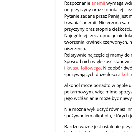
Rozpoznanie
anemii
wymaga wdro
od przyczyny oraz stopnia jej cięż
Pytanie zadane przez Panią jest 
trwania" anemii. Nieleczona sama 
przyczyny oraz stopnia ciężkości.
Najogólniej rzecz ujmując niedo
tworzenia krwinek czerwonych, n
niszczenia.
Relatywnie najczęściej mamy do 
Spośród nich większość stanowi
i
kwasu foliowego
. Niedobór dwó
spożywających duże ilości
alkoho
Alkohol może ponadto w ogóle u
pokarmowym, więc mimo spożyw
jego wchłanianie może być niewys
Nie można wykluczyć również inn
spożywaniem alkoholu, których je
Bardzo ważne jest ustalenie przy