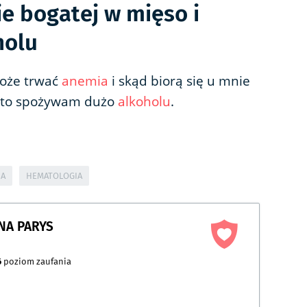
e bogatej w mięso i
holu
może trwać
anemia
i skąd biorą się u mnie
a to spożywam dużo
alkoholu
.
IA
HEMATOLOGIA
NA PARYS
6
poziom zaufania