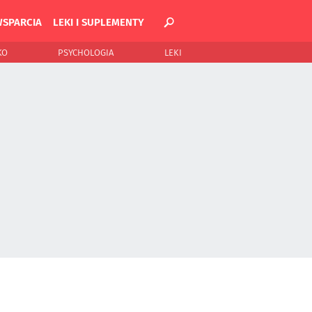
WSPARCIA
LEKI I SUPLEMENTY
KO
PSYCHOLOGIA
LEKI