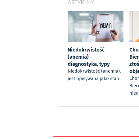
ARTYKUŁY
Niedokrwistość
Cho
(anemia) -
Bie
diagnostyka, typy
złoś
obj
Niedokrwistość (anemia),
Cho
jest opisywana jako stan
Bier
nied