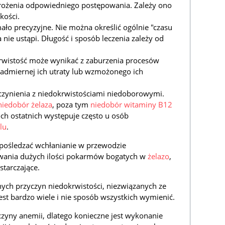
żenia odpowiedniego postępowania. Zależy ono
kości.
mało precyzyjne. Nie można określić ogólnie "czasu
nie ustąpi. Długość i sposób leczenia zależy od
.
krwistość może wynikać z zaburzenia procesów
admiernej ich utraty lub wzmożonego ich
czynienia z niedokrwistościami niedoborowymi.
niedobór żelaza
, poza tym
niedobór witaminy B12
ch ostatnich występuje często u osób
lu
.
pośledzać wchłanianie w przewodzie
ania dużych ilości pokarmów bogatych w
żelazo
,
tarczające.
ych przyczyn niedokrwistości, niezwiązanych ze
st bardzo wiele i nie sposób wszystkich wymienić.
czyny anemii, dlatego konieczne jest wykonanie