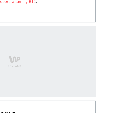
doboru witaminy B12
.