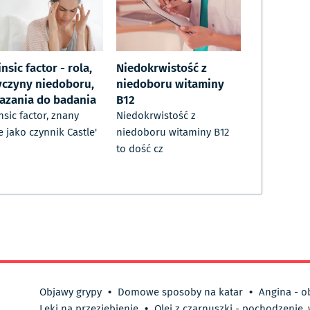
insic factor - rola,
Niedokrwistość z
yczyny niedoboru,
niedoboru witaminy
azania do badania
B12
insic factor, znany
Niedokrwistość z
e jako czynnik Castle'
niedoboru witaminy B12
to dość cz
Objawy grypy
•
Domowe sposoby na katar
•
Angina - o
Leki na przeziębienie
•
Olej z czarnuszki - pochodzenie,