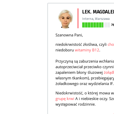
LEK. MAGDALE
Interna
,
Warszawa
7
Szanowna Pani,
niedokrwistość złośliwa, czyli
cho
niedoboru
witaminy B12
.
Przyczyną są zaburzenia wchłan
autoprzeciwciał przeciwko czynn
zapaleniem błony śluzowej
żołąd
własnym tkankom), przebiegają
żoładkowego oraz wydzielania IF.
Niedokrwistość, o której mowa wy
grupę krwi
A i niebieskie oczy. S
występować rodzinnie.