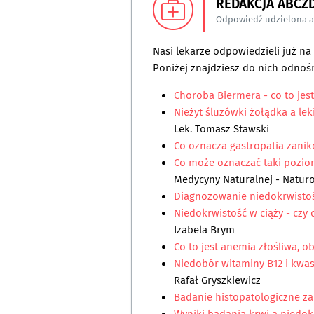
REDAKCJA ABCZ
Odpowiedź udzielona 
Nasi lekarze odpowiedzieli już n
Poniżej znajdziesz do nich odnośn
Choroba Biermera - co to jes
Nieżyt śluzówki żołądka a le
Lek. Tomasz Stawski
Co oznacza gastropatia zani
Co może oznaczać taki pozio
Medycyny Naturalnej - Natur
Diagnozowanie niedokrwistośc
Niedokrwistość w ciąży - czy
Izabela Brym
Co to jest anemia złośliwa, o
Niedobór witaminy B12 i kwas
Rafał Gryszkiewicz
Badanie histopatologiczne z