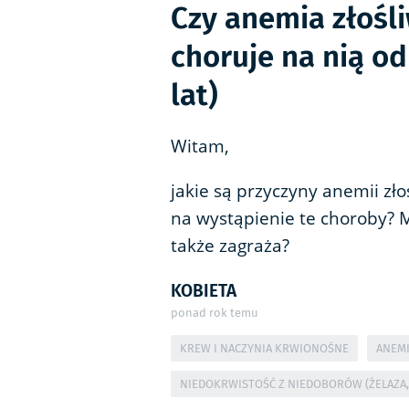
Czy anemia złośli
choruje na nią od 
lat)
Witam,
jakie są przyczyny anemii zł
na wystąpienie te choroby? Mó
także zagraża?
KOBIETA
ponad rok temu
KREW I NACZYNIA KRWIONOŚNE
ANEM
NIEDOKRWISTOŚĆ Z NIEDOBORÓW (ŻELAZA,