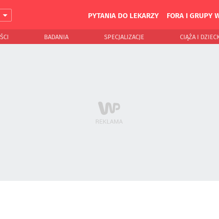
PYTANIA DO LEKARZY
FORA I GRUPY 
J
ŚCI
BADANIA
SPECJALIZACJE
CIĄŻA I DZIEC