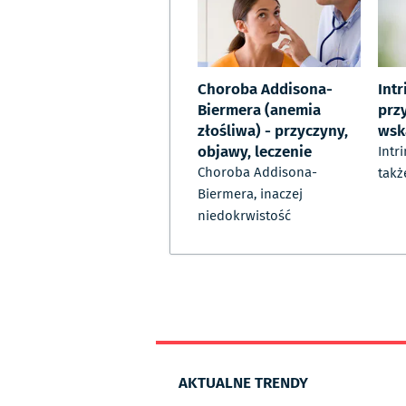
Choroba Addisona-
Intr
Biermera (anemia
prz
złośliwa) - przyczyny,
wsk
objawy, leczenie
Intr
Choroba Addisona-
takż
Biermera, inaczej
niedokrwistość
AKTUALNE TRENDY