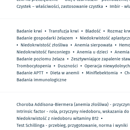
Czystek – właściwości, zastosowanie czystka
•
Imbir - wł
Badanie krwi
•
Transfuzja krwi
•
Bladość
•
Rozmaz kr
Badanie gospodarki żelazem
•
Niedokrwistość aplastycz
•
Niedokrwistość złośliwa
•
Anemia sierpowata
•
Hemo
Niedokrwistość Fanconiego
•
Anemia u dzieci
•
Anemia 
Badanie poziomu żelaza
•
Zesztywniające zapalenie st
Trombocytopenia
•
Duszności
•
Operacja niewydolnych
Badanie APTT
•
Dieta w anemii
•
Miniflebektomia
•
Ch
Badania immunologiczne
Choroba Addisona-Biermera (anemia złośliwa) - przyczyny
Intrinsic factor - rola, przyczyny niedoboru, wskazania d
Niedokrwistość z niedoboru witaminy B12
•
Test Schillinga - przebieg, przygotowanie, norma i wyniki