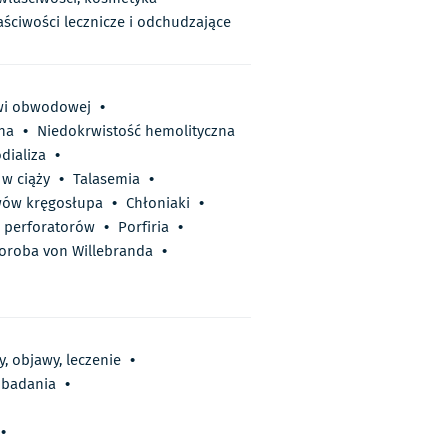
aściwości lecznicze i odchudzające
wi obwodowej
•
na
•
Niedokrwistość hemolityczna
dializa
•
w ciąży
•
Talasemia
•
awów kręgosłupa
•
Chłoniaki
•
 perforatorów
•
Porfiria
•
oroba von Willebranda
•
, objawy, leczenie
•
o badania
•
•