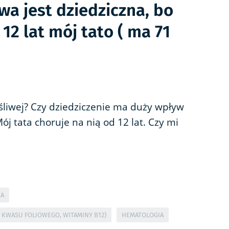
wa jest dziedziczna, bo
12 lat mój tato ( ma 71
ośliwej? Czy dziedziczenie ma duży wpływ
j tata choruje na nią od 12 lat. Czy mi
IA
 KWASU FOLIOWEGO, WITAMINY B12)
HEMATOLOGIA