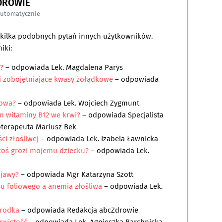
DROWIE
automatycznie
a kilka podobnych pytań innych użytkowników.
iki:
t?
– odpowiada
Lek. Magdalena Parys
ki zobojętniające kwasy żołądkowe
– odpowiada
kowa?
– odpowiada
Lek. Wojciech Zygmunt
m witaminy B12 we krwi?
– odpowiada
Specjalista
oterapeuta Mariusz Bek
i złośliwej
– odpowiada
Lek. Izabela Ławnicka
 coś grozi mojemu dziecku?
– odpowiada
Lek.
bjawy?
– odpowiada
Mgr Katarzyna Szott
u foliowego a anemia złośliwa
– odpowiada
Lek.
arodka
– odpowiada
Redakcja abcZdrowie