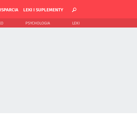
WSPARCIA
LEKI I SUPLEMENTY
KO
PSYCHOLOGIA
LEKI