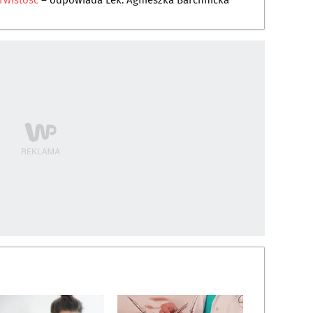
rwistość
– odpowiada
Lek. Agnieszka Barchnicka