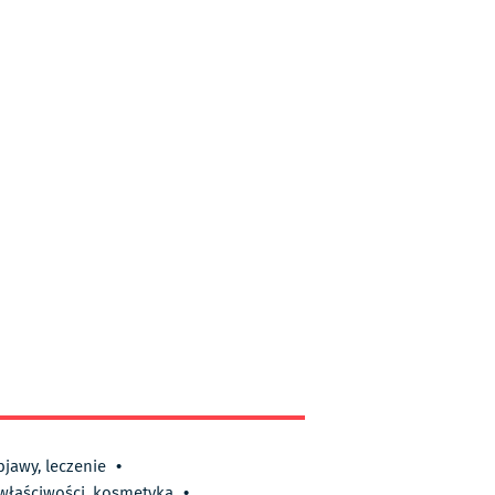
bjawy, leczenie
•
 właściwości, kosmetyka
•