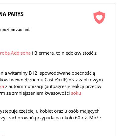
NA PARYS
6
poziom zaufania
roba Addisona
i Biermera, to niedokrwistość z
iania witaminy B12, spowodowane obecnością
ikowi wewnętrznemu Castle'a (IF) oraz zanikowym
ka
z autoimmunizacji (autoagresji-reakcji przeciw
cym ze zmniejszeniem kwasowości
soku
stępuje częściej u kobiet oraz u osób mających
zczyt zachorowań przypada na około 60 r.ż. Może