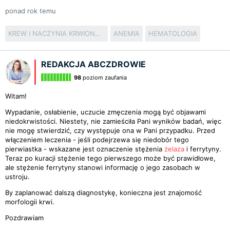
ponad rok temu
KREW I NACZYNIA KRWIONOŚNE
ANEMIA
HEMATOLOGIA
REDAKCJA ABCZDROWIE
98
poziom zaufania
Witam!
Wypadanie, osłabienie, uczucie zmęczenia mogą być objawami
niedokrwistości. Niestety, nie zamieściła Pani wyników badań, więc
nie mogę stwierdzić, czy występuje ona w Pani przypadku. Przed
włączeniem leczenia - jeśli podejrzewa się niedobór tego
pierwiastka - wskazane jest oznaczenie stężenia
żelaza
i ferrytyny.
Teraz po kuracji stężenie tego pierwszego może być prawidłowe,
ale stężenie ferrytyny stanowi informację o jego zasobach w
ustroju.
By zaplanować dalszą diagnostykę, konieczna jest znajomość
morfologii krwi.
Pozdrawiam