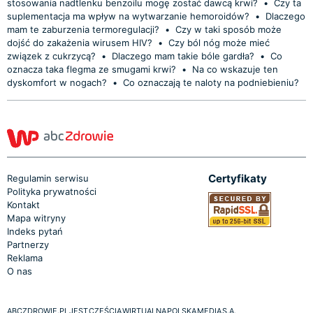
stosowania nadtlenku benzoilu mogę zostać dawcą krwi?
•
Czy ta
suplementacja ma wpływ na wytwarzanie hemoroidów?
•
Dlaczego
mam te zaburzenia termoregulacji?
•
Czy w taki sposób może
dojść do zakażenia wirusem HIV?
•
Czy ból nóg może mieć
związek z cukrzycą?
•
Dlaczego mam takie bóle gardła?
•
Co
oznacza taka flegma ze smugami krwi?
•
Na co wskazuje ten
dyskomfort w nogach?
•
Co oznaczają te naloty na podniebieniu?
Certyfikaty
Regulamin serwisu
Polityka prywatności
Kontakt
Mapa witryny
Indeks pytań
Partnerzy
Reklama
O nas
ABCZDROWIE.PL JEST CZĘŚCIĄ WIRTUALNA POLSKA MEDIA S.A.