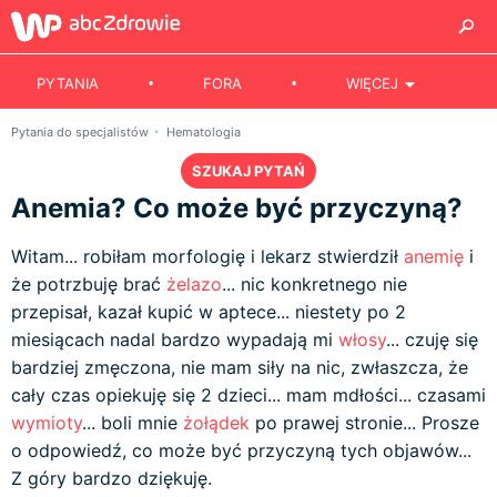
PYTANIA
FORA
WIĘCEJ
Pytania do specjalistów
Hematologia
SZUKAJ PYTAŃ
Anemia? Co może być przyczyną?
Witam... robiłam morfologię i lekarz stwierdził
anemię
i
że potrzbuję brać
żelazo
... nic konkretnego nie
przepisał, kazał kupić w aptece... niestety po 2
miesiącach nadal bardzo wypadają mi
włosy
... czuję się
bardziej zmęczona, nie mam siły na nic, zwłaszcza, że
cały czas opiekuję się 2 dzieci... mam mdłości... czasami
wymioty
... boli mnie
żołądek
po prawej stronie... Prosze
o odpowiedź, co może być przyczyną tych objawów...
Z góry bardzo dziękuję.