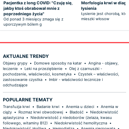
Pacjentka z long COVID: "Czuję się,
Morfologia krwi w diag
jakby ktoś obrabował mnie z
łysienia
poprzedniego życia"
Łysienie jest chorobą, któ
mieszki włosow
Od ponad 3 miesięcy zmaga się z
uporczywym bólem g
AKTUALNE TRENDY
Objawy grypy
•
Domowe sposoby na katar
•
Angina - objawy,
leczenie
•
Leki na przeziębienie
•
Olej z czarnuszki -
pochodzenie, właściwości, kosmetyka
•
Czystek – właściwości,
zastosowanie czystka
•
Imbir - właściwości lecznicze i
odchudzające
POPULARNE TEMATY
Transfuzja krwi
•
Badanie krwi
•
Anemia u dzieci
•
Anemia w
ciąży
•
Rozmaz krwi obwodowej
•
Bladość
•
Niedokrwistość
aplastyczna
•
Niedokrwistość z niedoborów (żelaza, kwasu
foliowego, witaminy B12)
•
Niedokrwistość hemolityczna
•
Niedokrwistość złośliwa
•
Hemodializa
•
Anemia sierpowata
•