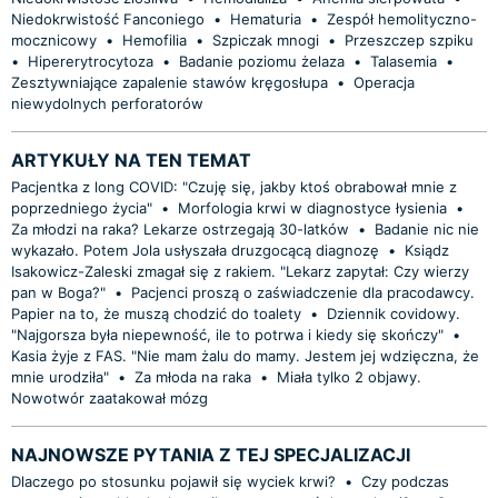
Niedokrwistość Fanconiego
•
Hematuria
•
Zespół hemolityczno-
mocznicowy
•
Hemofilia
•
Szpiczak mnogi
•
Przeszczep szpiku
•
Hipererytrocytoza
•
Badanie poziomu żelaza
•
Talasemia
•
Zesztywniające zapalenie stawów kręgosłupa
•
Operacja
niewydolnych perforatorów
ARTYKUŁY NA TEN TEMAT
Pacjentka z long COVID: "Czuję się, jakby ktoś obrabował mnie z
poprzedniego życia"
•
Morfologia krwi w diagnostyce łysienia
•
Za młodzi na raka? Lekarze ostrzegają 30-latków
•
Badanie nic nie
wykazało. Potem Jola usłyszała druzgocącą diagnozę
•
Ksiądz
Isakowicz-Zaleski zmagał się z rakiem. "Lekarz zapytał: Czy wierzy
pan w Boga?"
•
Pacjenci proszą o zaświadczenie dla pracodawcy.
Papier na to, że muszą chodzić do toalety
•
Dziennik covidowy.
"Najgorsza była niepewność, ile to potrwa i kiedy się skończy"
•
Kasia żyje z FAS. "Nie mam żalu do mamy. Jestem jej wdzięczna, że
mnie urodziła"
•
Za młoda na raka
•
Miała tylko 2 objawy.
Nowotwór zaatakował mózg
NAJNOWSZE PYTANIA Z TEJ SPECJALIZACJI
Dlaczego po stosunku pojawił się wyciek krwi?
•
Czy podczas