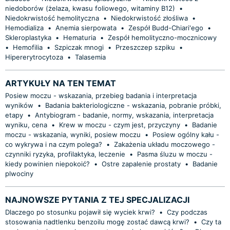
niedoborów (żelaza, kwasu foliowego, witaminy B12)
•
Niedokrwistość hemolityczna
•
Niedokrwistość złośliwa
•
Hemodializa
•
Anemia sierpowata
•
Zespół Budd-Chiari'ego
•
Skleroplastyka
•
Hematuria
•
Zespół hemolityczno-mocznicowy
•
Hemofilia
•
Szpiczak mnogi
•
Przeszczep szpiku
•
Hipererytrocytoza
•
Talasemia
ARTYKUŁY NA TEN TEMAT
Posiew moczu - wskazania, przebieg badania i interpretacja
wyników
•
Badania bakteriologiczne - wskazania, pobranie próbki,
etapy
•
Antybiogram - badanie, normy, wskazania, interpretacja
wyniku, cena
•
Krew w moczu - czym jest, przyczyny
•
Badanie
moczu - wskazania, wyniki, posiew moczu
•
Posiew ogólny kału -
co wykrywa i na czym polega?
•
Zakażenia układu moczowego -
czynniki ryzyka, profilaktyka, leczenie
•
Pasma śluzu w moczu -
kiedy powinien niepokoić?
•
Ostre zapalenie prostaty
•
Badanie
plwociny
NAJNOWSZE PYTANIA Z TEJ SPECJALIZACJI
Dlaczego po stosunku pojawił się wyciek krwi?
•
Czy podczas
stosowania nadtlenku benzoilu mogę zostać dawcą krwi?
•
Czy ta