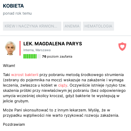
KOBIETA
ponad rok temu
KREW I NACZYNIA KRWIONOŚNE
ANEMIA
HEMATOLOGIA
LEK. MAGDALENA PARYS
Interna
,
Warszawa
76
poziom zaufania
Witam!
Taki
wzrost
bakterii
przy pobraniu metodą środkowego strumienia
(zebrany do pojemnika na mocz) wskazuje na zakażenie i wymaga
leczenia, zwłaszca u kobiet w
ciąży
. Oczywiście istnieje ryzyko tzw.
skażenia próbki przy niewłaściwym jej pobraniu (bez odpowieniego
umycia wcześniej okolicy krocza), gdyż bakterie te wystepują w
jelicie grubym.
Może Pani skonsultować to z innym lekarzem. Myślę, że w
przypadku wątpliwości nie warto ryzykować rozwoju zakażenia.
Pozdrawiam