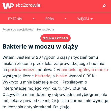
PYTANIA
FORA
WIĘCEJ
Pytania do specjalistów
Hematologia
SZUKAJ PYTAŃ
Bakterie w moczu w ciąży
Witam. Jestem w 20 tygodniu ciąży i tydzień temu
miałam zlecone przez lekarza prowadzącego badanie
na
posiew moczu
, ponieważ w
badaniu ogólnym moczu
występują liczne
bakterie
, a
białko
wynosi 0,09%.
Wykryto u mnie bakterię e-coli. Prosiłabym o
interpretację mojego wyniku, tj. 10*5 cfu/ ml.
Oczywiście mam dobrany odpowiedni antybiogram, ale
mój lekarz powiedział mi, że jest to norma i nie wymaga
to leczenia antybiotykami. Dziękuję.