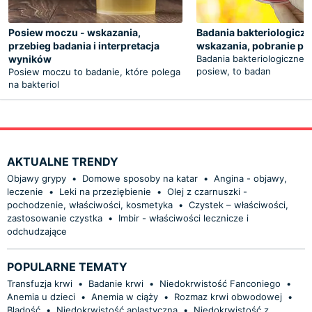
Posiew moczu - wskazania,
Badania bakteriologiczn
przebieg badania i interpretacja
wskazania, pobranie pró
wyników
Badania bakteriologiczne, 
posiew, to badan
Posiew moczu to badanie, które polega
na bakteriol
AKTUALNE TRENDY
Objawy grypy
•
Domowe sposoby na katar
•
Angina - objawy,
leczenie
•
Leki na przeziębienie
•
Olej z czarnuszki -
pochodzenie, właściwości, kosmetyka
•
Czystek – właściwości,
zastosowanie czystka
•
Imbir - właściwości lecznicze i
odchudzające
POPULARNE TEMATY
Transfuzja krwi
•
Badanie krwi
•
Niedokrwistość Fanconiego
•
Anemia u dzieci
•
Anemia w ciąży
•
Rozmaz krwi obwodowej
•
Bladość
•
Niedokrwistość aplastyczna
•
Niedokrwistość z