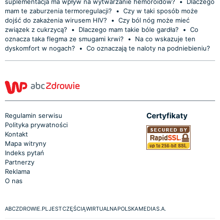
suplementacja ma wpływ na wytwarzanie hemoroidów?
•
Dlaczego
mam te zaburzenia termoregulacji?
•
Czy w taki sposób może
dojść do zakażenia wirusem HIV?
•
Czy ból nóg może mieć
związek z cukrzycą?
•
Dlaczego mam takie bóle gardła?
•
Co
oznacza taka flegma ze smugami krwi?
•
Na co wskazuje ten
dyskomfort w nogach?
•
Co oznaczają te naloty na podniebieniu?
Certyfikaty
Regulamin serwisu
Polityka prywatności
Kontakt
Mapa witryny
Indeks pytań
Partnerzy
Reklama
O nas
ABCZDROWIE.PL JEST CZĘŚCIĄ WIRTUALNA POLSKA MEDIA S.A.