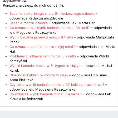
użytkowników.
Poniżej znajdziesz do nich odnośniki:
Badanie bakteriologiczne u 6-miesięcznego dziecka
–
odpowiada
Redakcja abcZdrowie
Badanie moczu dziecka
– odpowiada
Lek. Marta Hat
Co oznacza taki wynik badania moczu u 34-latki?
– odpowiada
lek. Magdalena Reszczyńska
Wynik badania posiewu moczu 67-latki
– odpowiada
Małgorzata
Panek
Co oznacza badanie moczu mojej córki?
– odpowiada
Lek. Marta
Hat
Problemy z oddawaniem moczu u 2-latki
– odpowiada
Witold
Korczyński
Wyniki badania moczu w 6. tygodniu ciąży
– odpowiada
MichaĹ
Kurek
Obecność bakterii w moczu w ciąży
– odpowiada
Dr n. med.
Anna Błażucka
Czy takie wyniki badania moczu u 37-latki są prawidłowe?
–
odpowiada
lek. Magdalena Reszczyńska
Co oznacza wynik badania moczu ciężarnej?
– odpowiada
Lek.
Klaudia Kuśmierczuk