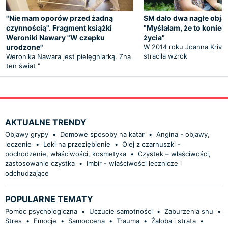
"Nie mam oporów przed żadną
SM dało dwa nagłe obja
czynnością". Fragment książki
"Myślałam, że to koniec
Weroniki Nawary "W czepku
życia"
urodzone"
W 2014 roku Joanna Krive
straciła wzrok
Weronika Nawara jest pielęgniarką. Zna
ten świat "
AKTUALNE TRENDY
Objawy grypy
•
Domowe sposoby na katar
•
Angina - objawy,
leczenie
•
Leki na przeziębienie
•
Olej z czarnuszki -
pochodzenie, właściwości, kosmetyka
•
Czystek – właściwości,
zastosowanie czystka
•
Imbir - właściwości lecznicze i
odchudzające
POPULARNE TEMATY
Pomoc psychologiczna
•
Uczucie samotności
•
Zaburzenia snu
•
Stres
•
Emocje
•
Samoocena
•
Trauma
•
Żałoba i strata
•