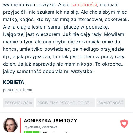
wymienionych powyżej. Ale o
samotności
, nie mam
przyjaciół i nie szukam ich na siłę. Ale chciałabym mieć
matkę, kogoś, kto by się mną zainteresował, cokolwiek.
Ale ja ciągle jestem sama i płaczę w poduszkę.
Najgorzej jest wieczorem. Już nie daję rady. Mówiłam
mamie o tym, ale ona chyba nie zrozumiała mnie do
końca, umie tylko powiedzieć, że niedługo przyjedzie
itp., a jak przyjeżdża, to i tak jest potem w pracy cały
dzień. Ja już naprawdę nie mam nikogo. To okropne...
jakby samotność odebrała mi wszystko.
KOBIETA
ponad rok temu
PSYCHOLOGIA
PROBLEMY PSYCHOLOGICZNE
SAMOTNOŚĆ
AGNIESZKA JAMROŻY
Psychiatra
,
Warszawa