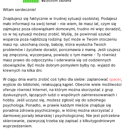
93
poziom zaufania
Witam serdecznie!
Znajdujesz się faktycznie w trudnej sytuacji osobistej. Podajesz
mało informacji na swój temat - nie wiem, ile masz lat, czym się
zajmujesz poza obowiązkami domowymi, trudno mi więc doradzić,
co w tej sytuacji możesz zrobić. Myślę, że powinnaś szukać
wsparcia poza najbliższą rodziną: być może w Twoim otoczeniu
masz np. ukochaną ciocię, babcię, która wysłucha Twoich
problemów i życzliwie doradzi, porozmawia z mamą. Jeśli czujesz
się zmęczona, wyczerpana, powiedz o tym mamie - Ty również
masz prawo do odpoczynku i oderwania się od codziennych
obowiązków. Być może dobrym pomysłem byłby np. wyjazd do
krewnych na kilka dni.
W ciągu dnia warto zrobić coś tylko dla siebie: zaplanować
spacer
,
wyjście do biblioteki, relaksującą kąpiel. Obecnie wiele możliwości
oferuje również Internet, na którym można skorzystać z grup
dyskusyjnych, łączących ludzi o wspólnych zainteresowaniach i
hobby. Jeśli uczysz się, możesz zgłosić się do szkolnego
psychologa. Ponadto, w prawie każdym mieście znajduje się
poradnia zdrowia psychicznego, w której można skorzystać z
darmowej porady lekarskiej i psychologicznej. Nie jest potrzebne
skierowanie, zazwyczaj trzeba się zapisać z kilkutygodniowym
wyprzedzeniem.