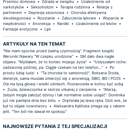
Przemoc domowa
•
Zdrada w związku
•
Uzależnienie od
narkotyków
•
Seksoholizm
•
Terapia rodzinna
•
Relacje z
partnerem
•
Depresja sezonowa
•
Choroba afektywna
dwubiegunowa
•
Rozstanie
•
Zaburzenia lękowe
•
Wsparcie w
niepłodności
•
Anoreksja
•
Randki
•
Uzależnienie od leków
•
Fantazje erotyczne
•
Lęk
ARTYKUŁY NA TEN TEMAT
"Nie mam oporów przed żadną czynnością". Fragment książki
Weroniki Nawary "W czepku urodzone"
•
SM dało dwa nagłe
objawy. "Myślałam, że to koniec mojego życia"
•
"Usłyszałam ciche:
zadzwonię później, pa. Ciągle czekam na ten telefon..."
•
Po
prostu lubię ludzi
•
"Ta choroba to samotność". Roksana Środa,
dietetyk, sama musiała zmierzyć się z anoreksją, SIBO, IBS i PCOS
•
Ola ma łysą głowę i wielki uśmiech. Postanowiła w końcu być sobą
•
Zuzia, dziewczynka w skórze utkanej z cierpienia
•
"Marzę,
żebym mogła założyć dżinsy i tak normalnie sobie usiąść". Dominika
już nie pamięta dnia bez bólu
•
Drętwiała jej lewa ręka. Dziś wie, że
był to objaw nowotworu
•
Aleksandra Kalińska zmaga się z rakiem
jelit. "Ten ból nie dawał mi spokoju"
NAJNOWSZE PYTANIA Z TEJ SPECJALIZACJI