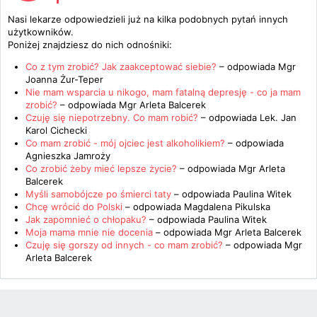
Nasi lekarze odpowiedzieli już na kilka podobnych pytań innych
użytkowników.
Poniżej znajdziesz do nich odnośniki:
Co z tym zrobić? Jak zaakceptować siebie?
– odpowiada
Mgr
Joanna Żur-Teper
Nie mam wsparcia u nikogo, mam fatalną depresję - co ja mam
zrobić?
– odpowiada
Mgr Arleta Balcerek
Czuję się niepotrzebny. Co mam robić?
– odpowiada
Lek. Jan
Karol Cichecki
Co mam zrobić - mój ojciec jest alkoholikiem?
– odpowiada
Agnieszka Jamroży
Co zrobić żeby mieć lepsze życie?
– odpowiada
Mgr Arleta
Balcerek
Myśli samobójcze po śmierci taty
– odpowiada
Paulina Witek
Chcę wrócić do Polski
– odpowiada
Magdalena Pikulska
Jak zapomnieć o chłopaku?
– odpowiada
Paulina Witek
Moja mama mnie nie docenia
– odpowiada
Mgr Arleta Balcerek
Czuję się gorszy od innych - co mam zrobić?
– odpowiada
Mgr
Arleta Balcerek