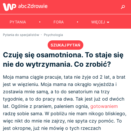
PYTANIA
FORA
WIĘCEJ
Pytania do specjalistów
Psychologia
SZUKAJ PYTAŃ
Czuję się osamotniona. To staje się
nie do wytrzymania. Co zrobić?
Moja mama ciągle pracuje, tata nie żyje od 2 lat, a brat
jest w więzieniu. Moja mama na okrągło wyjeżdża i
zostawia mnie samą, a to do senatorium na trzy
tygodnie, a to do pracy na dwa. Tak jest już od dwóch
lat. Ogólnie z praniem, paleniem ognia,
gotowaniem
radzę sobie sama. W pobliżu nie mam nikogo bliskiego,
więc nikt do mnie nie zajrzy, nie spyta czy pomóc. To
jest okropne, już nie mówię o tych rzeczach