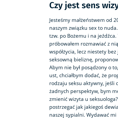
Czy jest sens wiz
Jesteśmy małżeństwem od 20 
naszym związku sex to nuda.
tzw. po Bożemu i na jeźdźca. 
próbowałem rozmawiać z nią
współżycia, lecz niestety be
seksowną bieliznę, proponowa
Abym nie był posądzony o to,
ust, chciałbym dodać, że pr
rodzaju seksu aktywny, jeśli o
żadnych perspektyw, bym móg
zmienić wizyta u seksuologa?
postrzegać jak jakiegoś dewi
naszej sypialni. Wydawać mi s