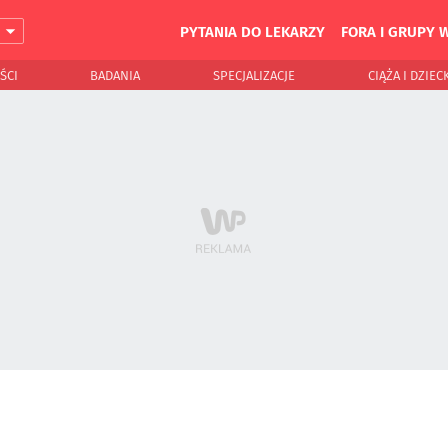
PYTANIA DO LEKARZY
FORA I GRUPY 
J
ŚCI
BADANIA
SPECJALIZACJE
CIĄŻA I DZIEC