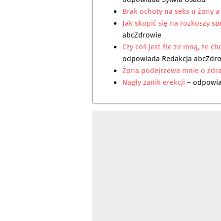
Brak ochoty na seks u żony 
Jak skupić się na rozkoszy s
abcZdrowie
Czy coś jest źle ze mną, że c
odpowiada
Redakcja abcZdr
Żona podejrzewa mnie o zdr
Nagły zanik erekcji
– odpowi