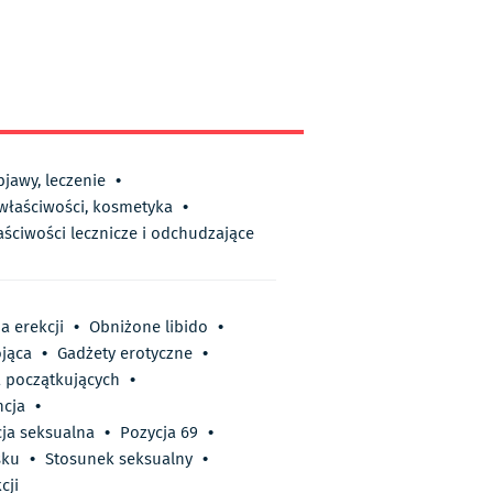
bjawy, leczenie
•
 właściwości, kosmetyka
•
aściwości lecznicze i odchudzające
a erekcji
•
Obniżone libido
•
ojąca
•
Gadżety erotyczne
•
a początkujących
•
ncja
•
cja seksualna
•
Pozycja 69
•
sku
•
Stosunek seksualny
•
cji