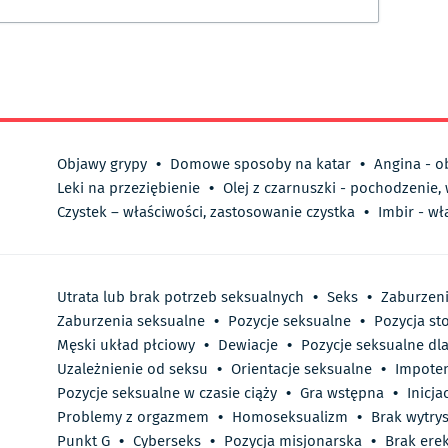
Objawy grypy
•
Domowe sposoby na katar
•
Angina - o
Leki na przeziębienie
•
Olej z czarnuszki - pochodzenie,
Czystek – właściwości, zastosowanie czystka
•
Imbir - wł
Utrata lub brak potrzeb seksualnych
•
Seks
•
Zaburzeni
Zaburzenia seksualne
•
Pozycje seksualne
•
Pozycja st
Męski układ płciowy
•
Dewiacje
•
Pozycje seksualne dl
Uzależnienie od seksu
•
Orientacje seksualne
•
Impote
Pozycje seksualne w czasie ciąży
•
Gra wstępna
•
Inicja
Problemy z orgazmem
•
Homoseksualizm
•
Brak wytry
Punkt G
•
Cyberseks
•
Pozycja misjonarska
•
Brak erek