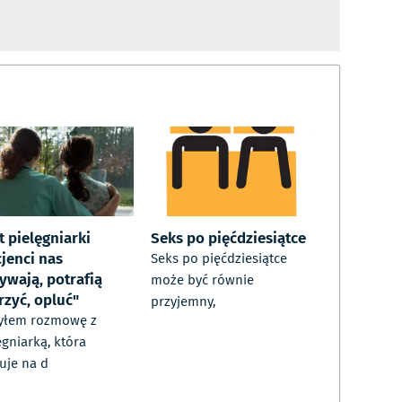
t pielęgniarki
Seks po pięćdziesiątce
cjenci nas
Seks po pięćdziesiątce
ywają, potrafią
może być równie
rzyć, opluć"
przyjemny,
yłem rozmowę z
ęgniarką, która
uje na d