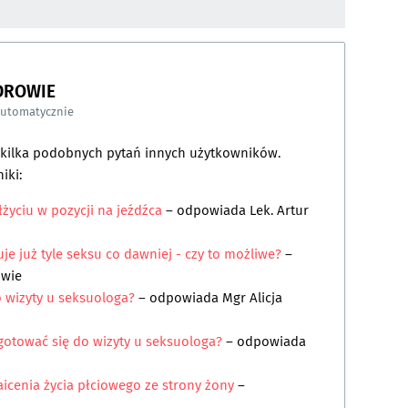
DROWIE
automatycznie
a kilka podobnych pytań innych użytkowników.
iki:
yciu w pozycji na jeźdźca
– odpowiada
Lek. Artur
uje już tyle seksu co dawniej - czy to możliwe?
–
owie
 wizyty u seksuologa?
– odpowiada
Mgr Alicja
ygotować się do wizyty u seksuologa?
– odpowiada
aicenia życia płciowego ze strony żony
–