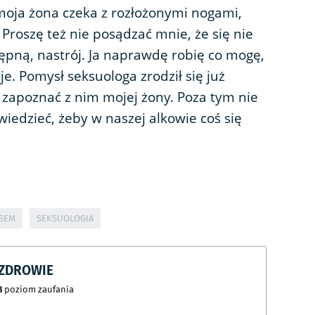
 moja żona czeka z rozłożonymi nogami,
 Proszę też nie posądzać mnie, że się nie
tępną, nastrój. Ja naprawdę robię co mogę,
e. Pomysł seksuologa zrodził się już
zapoznać z nim mojej żony. Poza tym nie
wiedzieć, żeby w naszej alkowie coś się
KSEM
SEKSUOLOGIA
CZDROWIE
8
poziom zaufania