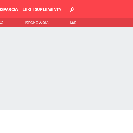
WSPARCIA
LEKI I SUPLEMENTY
KO
PSYCHOLOGIA
LEKI