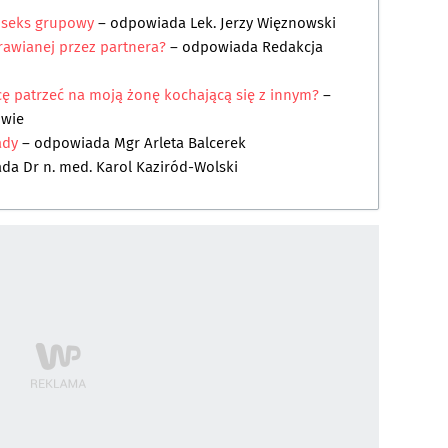
a seks grupowy
– odpowiada
Lek. Jerzy Więznowski
prawianej przez partnera?
– odpowiada
Redakcja
hcę patrzeć na moją żonę kochającą się z innym?
–
owie
ady
– odpowiada
Mgr Arleta Balcerek
ada
Dr n. med. Karol Kaziród-Wolski