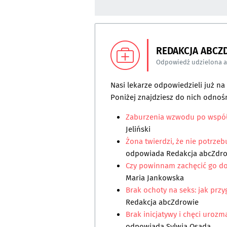
REDAKCJA ABCZ
Odpowiedź udzielona 
Nasi lekarze odpowiedzieli już n
Poniżej znajdziesz do nich odnośn
Zaburzenia wzwodu po współż
Jeliński
Żona twierdzi, że nie potrzeb
odpowiada
Redakcja abcZdr
Czy powinnam zachęcić go do
Maria Jankowska
Brak ochoty na seks: jak prz
Redakcja abcZdrowie
Brak inicjatywy i chęci urozm
odpowiada
Sylwia Osada