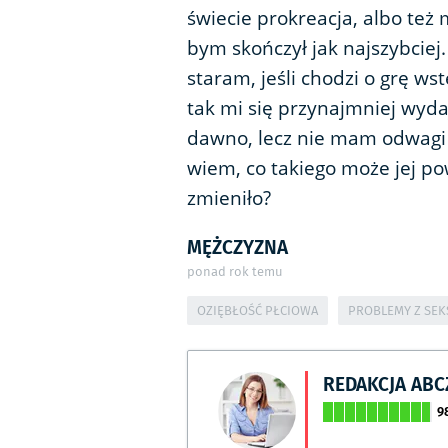
świecie prokreacja, albo też
bym skończył jak najszybciej.
staram, jeśli chodzi o grę ws
tak mi się przynajmniej wydaj
dawno, lecz nie mam odwagi 
wiem, co takiego może jej po
zmieniło?
MĘŻCZYZNA
ponad rok temu
OZIĘBŁOŚĆ PŁCIOWA
PROBLEMY Z SE
REDAKCJA AB
9