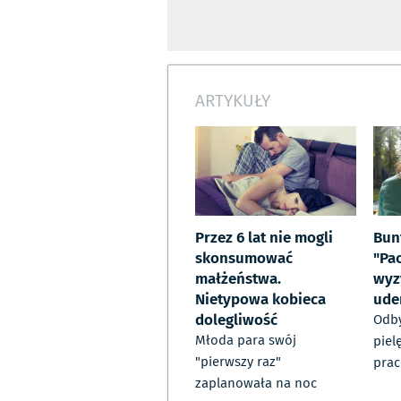
ARTYKUŁY
Przez 6 lat nie mogli
Bun
skonsumować
"Pa
małżeństwa.
wyz
Nietypowa kobieca
ude
dolegliwość
Odb
Młoda para swój
piel
"pierwszy raz"
prac
zaplanowała na noc