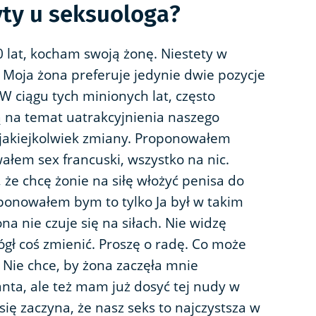
yty u seksuologa?
lat, kocham swoją żonę. Niestety w
 Moja żona preferuje jedynie dwie pozycje
W ciągu tych minionych lat, często
 na temat uatrakcyjnienia naszego
z jakiejkolwiek zmiany. Proponowałem
łem sex francuski, wszystko na nic.
 że chcę żonie na siłę włożyć penisa do
oponowałem bym to tylko Ja był w takim
na nie czuje się na siłach. Nie widzę
ł coś zmienić. Proszę o radę. Co może
 Nie chce, by żona zaczęła mnie
anta, ale też mam już dosyć tej nudy w
ię zaczyna, że nasz seks to najczystsza w