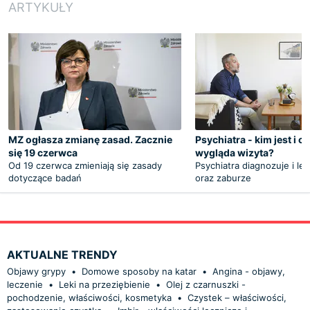
ARTYKUŁY
MZ ogłasza zmianę zasad. Zacznie
Psychiatra - kim jest i c
się 19 czerwca
wygląda wizyta?
Od 19 czerwca zmieniają się zasady
Psychiatra diagnozuje i le
dotyczące badań
oraz zaburze
AKTUALNE TRENDY
Objawy grypy
•
Domowe sposoby na katar
•
Angina - objawy,
leczenie
•
Leki na przeziębienie
•
Olej z czarnuszki -
pochodzenie, właściwości, kosmetyka
•
Czystek – właściwości,