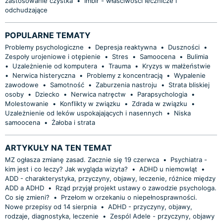
zastosowanie czystka
•
Imbir - właściwości lecznicze i
odchudzające
POPULARNE TEMATY
Problemy psychologiczne
•
Depresja reaktywna
•
Duszności
•
Zespoły urojeniowe i otępienie
•
Stres
•
Samoocena
•
Bulimia
•
Uzależnienie od komputera
•
Trauma
•
Kryzys w małżeństwie
•
Nerwica histeryczna
•
Problemy z koncentracją
•
Wypalenie
zawodowe
•
Samotność
•
Zaburzenia nastroju
•
Strata bliskiej
osoby
•
Dziecko
•
Nerwica natręctw
•
Parapsychologia
•
Molestowanie
•
Konflikty w związku
•
Zdrada w związku
•
Uzależnienie od leków uspokajających i nasennych
•
Niska
samoocena
•
Żałoba i strata
ARTYKUŁY NA TEN TEMAT
MZ ogłasza zmianę zasad. Zacznie się 19 czerwca
•
Psychiatra -
kim jest i co leczy? Jak wygląda wizyta?
•
ADHD u niemowląt
•
ADD - charakterystyka, przyczyny, objawy, leczenie, różnice między
ADD a ADHD
•
Rząd przyjął projekt ustawy o zawodzie psychologa.
Co się zmieni?
•
Przełom w orzekaniu o niepełnosprawności.
Nowe przepisy od 14 sierpnia
•
ADHD - przyczyny, objawy,
rodzaje, diagnostyka, leczenie
•
Zespól Adele - przyczyny, objawy