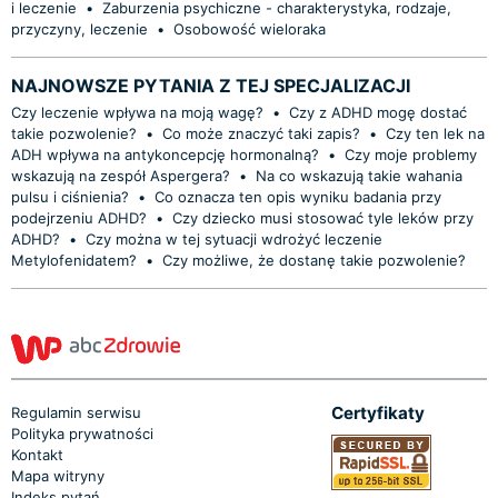
i leczenie
•
Zaburzenia psychiczne - charakterystyka, rodzaje,
przyczyny, leczenie
•
Osobowość wieloraka
NAJNOWSZE PYTANIA Z TEJ SPECJALIZACJI
Czy leczenie wpływa na moją wagę?
•
Czy z ADHD mogę dostać
takie pozwolenie?
•
Co może znaczyć taki zapis?
•
Czy ten lek na
ADH wpływa na antykoncepcję hormonalną?
•
Czy moje problemy
wskazują na zespół Aspergera?
•
Na co wskazują takie wahania
pulsu i ciśnienia?
•
Co oznacza ten opis wyniku badania przy
podejrzeniu ADHD?
•
Czy dziecko musi stosować tyle leków przy
ADHD?
•
Czy można w tej sytuacji wdrożyć leczenie
Metylofenidatem?
•
Czy możliwe, że dostanę takie pozwolenie?
Certyfikaty
Regulamin serwisu
Polityka prywatności
Kontakt
Mapa witryny
Indeks pytań