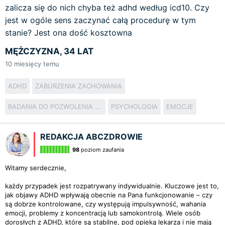
zalicza się do nich chyba też adhd według icd10. Czy
jest w ogóle sens zaczynać całą procedurę w tym
stanie? Jest ona dość kosztowna
MĘŻCZYZNA, 34 LAT
10
miesięcy temu
ADHD
ZABURZENIA ZACHOWANIA
BADANIA DO POZWOLENIA NA BROŃ
PSYCHOLOGIA
EMOCJE
REDAKCJA ABCZDROWIE
98
poziom zaufania
Witamy serdecznie,
każdy przypadek jest rozpatrywany indywidualnie. Kluczowe jest to,
jak objawy ADHD wpływają obecnie na Pana funkcjonowanie – czy
są dobrze kontrolowane, czy występują impulsywność, wahania
emocji, problemy z koncentracją lub samokontrolą. Wiele osób
dorosłych z ADHD, które są stabilne, pod opieką lekarza i nie mają