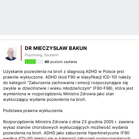
DR MIECZYSŁAW BAKUN
Psycholog
,
Szczecin
60
poziom zaufania
Uzyskanie pozwolenia na broń z diagnozą ADHD w Polsce jest
prawnie wykluczone. ADHD (kod F90 w klasyfikacji ICD-10) należy
do kategorii "Zaburzenia zachowania i emocji rozpoczynające się
zwykle w dzieciństwie i wieku młodzieńczym" (F90-F98), która jest
wymieniona w rozporządzeniu Ministra Zdrowia jako stan
wykluczający wydanie pozwolenia na broń.​
Podstawa prawna wykluczenia
Rozporządzenie Ministra Zdrowia z dnia 23 grudnia 2005 r. zawiera
wykaz stanów chorobowych wykluczających możliwość wydania
pozwolenia na broń. ADHD jako zaburzenie hiperkinetyczne (F90
według ICD-10) mieści się w kategorii zaburzeń rozpoczynających