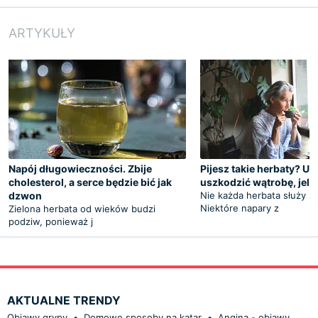
ARTYKUŁY
Napój długowieczności. Zbije
Pijesz takie herbaty? U
cholesterol, a serce będzie bić jak
uszkodzić wątrobę, jelit
dzwon
Nie każda herbata służy z
Niektóre napary z
Zielona herbata od wieków budzi
podziw, ponieważ j
AKTUALNE TRENDY
Objawy grypy
•
Domowe sposoby na katar
•
Angina - objawy,