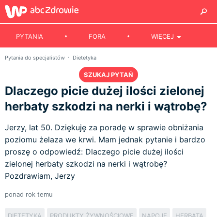
PYTANIA
FORA
WIĘCEJ
Pytania do specjalistów
Dietetyka
SZUKAJ PYTAŃ
Dlaczego picie dużej ilości zielonej
herbaty szkodzi na nerki i wątrobę?
Jerzy, lat 50. Dziękuję za poradę w sprawie obniżania
poziomu żelaza we krwi. Mam jednak pytanie i bardzo
proszę o odpowiedź: Dlaczego picie dużej ilości
zielonej herbaty szkodzi na nerki i wątrobę?
Pozdrawiam, Jerzy
ponad rok temu
DIETETYKA
PRODUKTY ŻYWNOŚCIOWE
NAPOJE
HERBATA