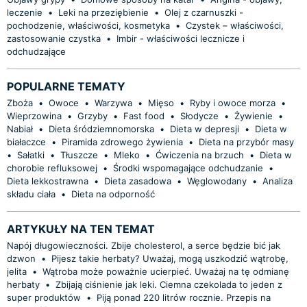
leczenie
•
Leki na przeziębienie
•
Olej z czarnuszki -
pochodzenie, właściwości, kosmetyka
•
Czystek – właściwości,
zastosowanie czystka
•
Imbir - właściwości lecznicze i
odchudzające
POPULARNE TEMATY
Zboża
•
Owoce
•
Warzywa
•
Mięso
•
Ryby i owoce morza
•
Wieprzowina
•
Grzyby
•
Fast food
•
Słodycze
•
Żywienie
•
Nabiał
•
Dieta śródziemnomorska
•
Dieta w depresji
•
Dieta w
białaczce
•
Piramida zdrowego żywienia
•
Dieta na przybór masy
•
Sałatki
•
Tłuszcze
•
Mleko
•
Ćwiczenia na brzuch
•
Dieta w
chorobie refluksowej
•
Środki wspomagające odchudzanie
•
Dieta lekkostrawna
•
Dieta zasadowa
•
Węglowodany
•
Analiza
składu ciała
•
Dieta na odporność
ARTYKUŁY NA TEN TEMAT
Napój długowieczności. Zbije cholesterol, a serce będzie bić jak
dzwon
•
Pijesz takie herbaty? Uważaj, mogą uszkodzić wątrobę,
jelita
•
Wątroba może poważnie ucierpieć. Uważaj na tę odmianę
herbaty
•
Zbijają ciśnienie jak leki. Ciemna czekolada to jeden z
super produktów
•
Piją ponad 220 litrów rocznie. Przepis na