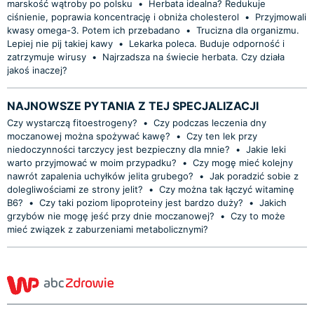
marskość wątroby po polsku
•
Herbata idealna? Redukuje
ciśnienie, poprawia koncentrację i obniża cholesterol
•
Przyjmowali
kwasy omega-3. Potem ich przebadano
•
Trucizna dla organizmu.
Lepiej nie pij takiej kawy
•
Lekarka poleca. Buduje odporność i
zatrzymuje wirusy
•
Najrzadsza na świecie herbata. Czy działa
jakoś inaczej?
NAJNOWSZE PYTANIA Z TEJ SPECJALIZACJI
Czy wystarczą fitoestrogeny?
•
Czy podczas leczenia dny
moczanowej można spożywać kawę?
•
Czy ten lek przy
niedoczynności tarczycy jest bezpieczny dla mnie?
•
Jakie leki
warto przyjmować w moim przypadku?
•
Czy mogę mieć kolejny
nawrót zapalenia uchyłków jelita grubego?
•
Jak poradzić sobie z
dolegliwościami ze strony jelit?
•
Czy można tak łączyć witaminę
B6?
•
Czy taki poziom lipoproteiny jest bardzo duży?
•
Jakich
grzybów nie mogę jeść przy dnie moczanowej?
•
Czy to może
mieć związek z zaburzeniami metabolicznymi?