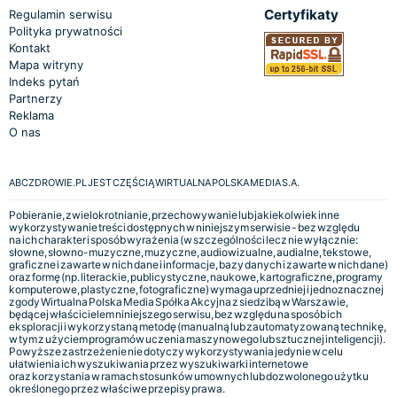
Certyfikaty
Regulamin serwisu
Polityka prywatności
Kontakt
Mapa witryny
Indeks pytań
Partnerzy
Reklama
O nas
ABCZDROWIE.PL JEST CZĘŚCIĄ WIRTUALNA POLSKA MEDIA S.A.
Pobieranie, zwielokrotnianie, przechowywanie lub jakiekolwiek inne
wykorzystywanie treści dostępnych w niniejszym serwisie - bez względu
na ich charakter i sposób wyrażenia (w szczególności lecz nie wyłącznie:
słowne, słowno-muzyczne, muzyczne, audiowizualne, audialne, tekstowe,
graficzne i zawarte w nich dane i informacje, bazy danych i zawarte w nich dane)
oraz formę (np. literackie, publicystyczne, naukowe, kartograficzne, programy
komputerowe, plastyczne, fotograficzne) wymaga uprzedniej i jednoznacznej
zgody Wirtualna Polska Media Spółka Akcyjna z siedzibą w Warszawie,
będącej właścicielem niniejszego serwisu, bez względu na sposób ich
eksploracji i wykorzystaną metodę (manualną lub zautomatyzowaną technikę,
w tym z użyciem programów uczenia maszynowego lub sztucznej inteligencji).
Powyższe zastrzeżenie nie dotyczy wykorzystywania jedynie w celu
ułatwienia ich wyszukiwania przez wyszukiwarki internetowe
oraz korzystania w ramach stosunków umownych lub dozwolonego użytku
określonego przez właściwe przepisy prawa.