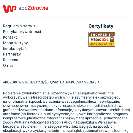
Certyfikaty
Regulamin serwisu
Polityka prywatności
Kontakt
Mapa witryny
Indeks pytań
Partnerzy
Reklama
O nas
ABCZDROWIE.PL JEST CZĘŚCIĄ WIRTUALNA POLSKA MEDIA S.A.
Pobieranie, zwielokrotnianie, przechowywanie lub jakiekolwiek inne
wykorzystywanie treści dostępnych w niniejszym serwisie - bez względu
na ich charakter i sposób wyrażenia (w szczególności lecz nie wyłącznie:
słowne, słowno-muzyczne, muzyczne, audiowizualne, audialne, tekstowe,
graficzne i zawarte w nich dane i informacje, bazy danych i zawarte w nich dane)
oraz formę (np. literackie, publicystyczne, naukowe, kartograficzne, programy
komputerowe, plastyczne, fotograficzne) wymaga uprzedniej i jednoznacznej
zgody Wirtualna Polska Media Spółka Akcyjna z siedzibą w Warszawie,
będącej właścicielem niniejszego serwisu, bez względu na sposób ich
eksploracji i wykorzystaną metodę (manualną lub zautomatyzowaną technikę,