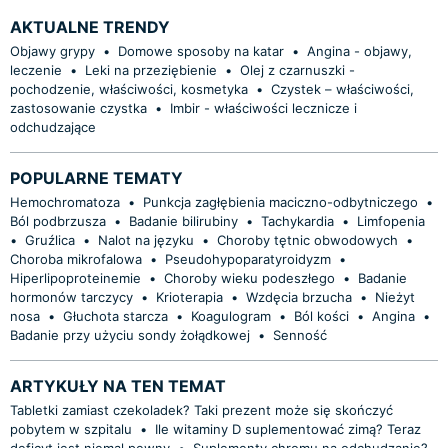
AKTUALNE TRENDY
Objawy grypy
•
Domowe sposoby na katar
•
Angina - objawy,
leczenie
•
Leki na przeziębienie
•
Olej z czarnuszki -
pochodzenie, właściwości, kosmetyka
•
Czystek – właściwości,
zastosowanie czystka
•
Imbir - właściwości lecznicze i
odchudzające
POPULARNE TEMATY
Hemochromatoza
•
Punkcja zagłębienia maciczno-odbytniczego
•
Ból podbrzusza
•
Badanie bilirubiny
•
Tachykardia
•
Limfopenia
•
Gruźlica
•
Nalot na języku
•
Choroby tętnic obwodowych
•
Choroba mikrofalowa
•
Pseudohypoparatyroidyzm
•
Hiperlipoproteinemie
•
Choroby wieku podeszłego
•
Badanie
hormonów tarczycy
•
Krioterapia
•
Wzdęcia brzucha
•
Nieżyt
nosa
•
Głuchota starcza
•
Koagulogram
•
Ból kości
•
Angina
•
Badanie przy użyciu sondy żołądkowej
•
Senność
ARTYKUŁY NA TEN TEMAT
Tabletki zamiast czekoladek? Taki prezent może się skończyć
pobytem w szpitalu
•
Ile witaminy D suplementować zimą? Teraz
deficyt jest niemal pewny
•
Suplementy chromu na odchudzanie?