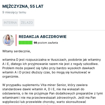
MĘŻCZYZNA, 55 LAT
9
miesięcy temu
INTERNA
ŻELAZO
REDAKCJA ABCZDROWIE
98
poziom zaufania
Witamy serdecznie,
witamina D jest rozpuszczalna w tłuszczach, podobnie jak witaminy
A i E, dlatego ich przyjmowanie razem nie jest z reguły szkodliwe.
Problem może pojawić się tylko przy bardzo wysokich dawkach
witamin A i D przez dłuższy czas, bo mogą się kumulować w
organizmie.
W przypadku suplementu Vita-miner Senior, który zawiera
standardowe dawki witamin A, D i E, nie ma wskazań do
odstawienia, o ile nie przyjmuje Pan dodatkowych preparatów z tymi
witaminami i nie ma przeciwwskazań zdrowotnych. Jeśli ma Pan
wątpliwości lub przewlekłe choroby, warto skonsultować