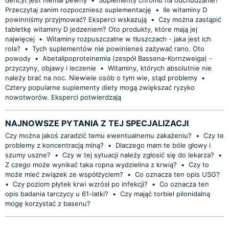
Przeczytaj zanim rozpoczniesz suplementację
•
Ile witaminy D
powinniśmy przyjmować? Eksperci wskazują
•
Czy można zastąpić
tabletkę witaminy D jedzeniem? Oto produkty, które mają jej
najwięcej
•
Witaminy rozpuszczalne w tłuszczach - jaka jest ich
rola?
•
Tych suplementów nie powinieneś zażywać rano. Oto
powody
•
Abetalipoproteinemia (zespół Bassena-Kornzweiga) -
przyczyny, objawy i leczenie
•
Witaminy, których absolutnie nie
należy brać na noc. Niewiele osób o tym wie, stąd problemy
•
Cztery popularne suplementy diety mogą zwiększać ryzyko
nowotworów. Eksperci potwierdzają
NAJNOWSZE PYTANIA Z TEJ SPECJALIZACJI
Czy można jakoś zaradzić temu ewentualnemu zakażeniu?
•
Czy te
problemy z koncentracją miną?
•
Dlaczego mam te bóle głowy i
szumy uszne?
•
Czy w tej sytuacji należy zgłosić się do lekarza?
•
Z czego może wynikać taka ropna wydzielina z krwią?
•
Czy to
może mieć związek ze współżyciem?
•
Co oznacza ten opis USG?
•
Czy poziom płytek krwi wzrósł po infekcji?
•
Co oznacza ten
opis badania tarczycy u 61-latki?
•
Czy mająć torbiel pilonidalną
mogę korzystać z basenu?