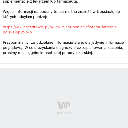
suplementację z lekarzem lub farmaceutą.
Więcej informacji na podany temat można znaleźć w treściach, do
których odsyłam poniżej:
https://leki.abczdrowie.pl/p/vita-miner-senior-aflofarm-farmacja-
polska-sp-z-o-o
Przypominamy, że udzielane informacje stanowią jedynie informację
poglądową. W celu uzyskania diagnozy oraz zaplanowania leczenia,
prosimy o zasięgnięcie osobistej porady lekarskiej.