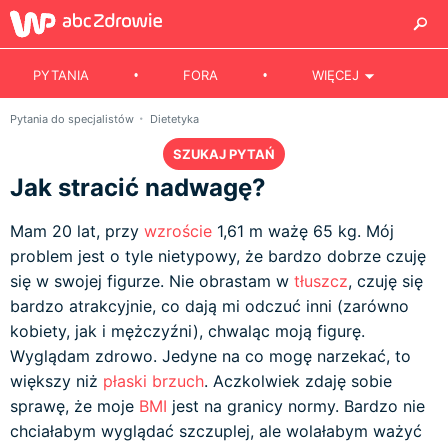
PYTANIA
FORA
WIĘCEJ
Pytania do specjalistów
Dietetyka
SZUKAJ PYTAŃ
Jak stracić nadwagę?
Mam 20 lat, przy
wzroście
1,61 m ważę 65 kg. Mój
problem jest o tyle nietypowy, że bardzo dobrze czuję
się w swojej figurze. Nie obrastam w
tłuszcz
, czuję się
bardzo atrakcyjnie, co dają mi odczuć inni (zarówno
kobiety, jak i mężczyźni), chwaląc moją figurę.
Wyglądam zdrowo. Jedyne na co mogę narzekać, to
większy niż
płaski brzuch
. Aczkolwiek zdaję sobie
sprawę, że moje
BMI
jest na granicy normy. Bardzo nie
chciałabym wyglądać szczuplej, ale wolałabym ważyć