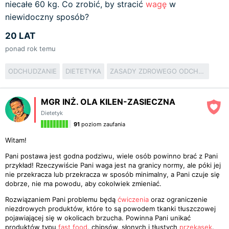
niecałe 60 kg. Co zrobić, by stracić
wagę
w
niewidoczny sposób?
20 LAT
ponad rok temu
ODCHUDZANIE
DIETETYKA
ZASADY ZDROWEGO ODCHUDZANIA
MGR INŻ. OLA KILEN-ZASIECZNA
Dietetyk
91
poziom zaufania
Witam!
Pani postawa jest godna podziwu, wiele osób powinno brać z Pani
przykład! Rzeczywiście Pani waga jest na granicy normy, ale póki jej
nie przekracza lub przekracza w sposób minimalny, a Pani czuje się
dobrze, nie ma powodu, aby cokolwiek zmieniać.
Rozwiązaniem Pani problemu będą
ćwiczenia
oraz ograniczenie
niezdrowych produktów, które to są powodem tkanki tłuszczowej
pojawiającej się w okolicach brzucha. Powinna Pani unikać
produktów typu
fast food
, chipsów, słonych i tłustych
przekąsek
.