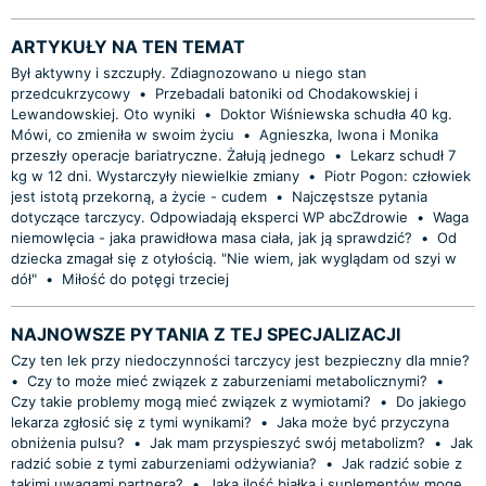
ARTYKUŁY NA TEN TEMAT
Był aktywny i szczupły. Zdiagnozowano u niego stan
przedcukrzycowy
•
Przebadali batoniki od Chodakowskiej i
Lewandowskiej. Oto wyniki
•
Doktor Wiśniewska schudła 40 kg.
Mówi, co zmieniła w swoim życiu
•
Agnieszka, Iwona i Monika
przeszły operacje bariatryczne. Żałują jednego
•
Lekarz schudł 7
kg w 12 dni. Wystarczyły niewielkie zmiany
•
Piotr Pogon: człowiek
jest istotą przekorną, a życie - cudem
•
Najczęstsze pytania
dotyczące tarczycy. Odpowiadają eksperci WP abcZdrowie
•
Waga
niemowlęcia - jaka prawidłowa masa ciała, jak ją sprawdzić?
•
Od
dziecka zmagał się z otyłością. "Nie wiem, jak wyglądam od szyi w
dół"
•
Miłość do potęgi trzeciej
NAJNOWSZE PYTANIA Z TEJ SPECJALIZACJI
Czy ten lek przy niedoczynności tarczycy jest bezpieczny dla mnie?
•
Czy to może mieć związek z zaburzeniami metabolicznymi?
•
Czy takie problemy mogą mieć związek z wymiotami?
•
Do jakiego
lekarza zgłosić się z tymi wynikami?
•
Jaka może być przyczyna
obniżenia pulsu?
•
Jak mam przyspieszyć swój metabolizm?
•
Jak
radzić sobie z tymi zaburzeniami odżywiania?
•
Jak radzić sobie z
takimi uwagami partnera?
•
Jaką ilość białka i suplementów mogę