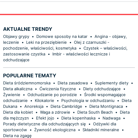
AKTUALNE TRENDY
Objawy grypy
•
Domowe sposoby na katar
•
Angina - objawy,
leczenie
•
Leki na przeziębienie
•
Olej z czarnuszki -
pochodzenie, właściwości, kosmetyka
•
Czystek – właściwości,
zastosowanie czystka
•
Imbir - właściwości lecznicze i
odchudzające
POPULARNE TEMATY
Dieta śródziemnomorska
•
Dieta zasadowa
•
Suplementy diety
•
Dieta alkaliczna
•
Ćwiczenia fizyczne
•
Diety odchudzające
•
Żywienie
•
Odchudzanie po porodzie
•
Środki wspomagające
odchudzanie
•
Kilokalorie
•
Psychologia w odchudzaniu
•
Dieta
Dukana
•
Anoreksja
•
Dieta Cambridge
•
Dieta Montignaca
•
Dieta dla kobiet
•
Waga a zdrowie
•
Dieta South Beach
•
Dieta
dla mężczyzn
•
Efekt jojo
•
Dieta kopenhaska
•
Nadwaga
•
Porady dietetyczne dla odchudzających się
•
Odżywki dla
sportowców
•
Żywność ekologiczna
•
Składniki mineralne
•
Dieta na zgagę