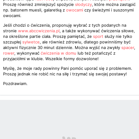
Proszę również zmniejszyć spożycie
słodyczy
, które można zastąpić
np. batonem muesli, galaretką z
owocami
czy świeżymi i suszonymi
owocami.
Jeśli chodzi o ćwiczenia, proponuję wybrać z tych podanych na
stronie
www.abccwiczenia.pl
, a także wykonywać ćwiczenia siłowe,
na określone partie ciała. Proszę pamiętać, że
sport
służy nie tylko
szczupłej
sylwetce
, ale również zdrowiu, dlatego powinniśmy być
aktywni fizycznie 30 minut dziennie. Można wyjść na zwykły
spacer
,
rower
, wykonywać
ćwiczenia w domu
lub też potańczyć z
przyjaciółmi w klubie. Wszelkie formy dozwolone!
Myślę, że moje rady powinny Pani pomóc uporać się z problemem.
Proszę jednak nie robić nic na siłę i trzymać się swojej postawy!
Pozdrawiam.