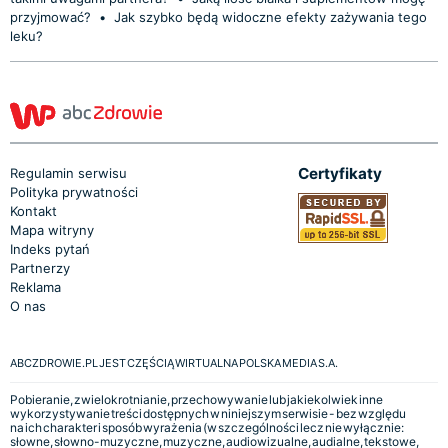
przyjmować?
•
Jak szybko będą widoczne efekty zażywania tego
leku?
Certyfikaty
Regulamin serwisu
Polityka prywatności
Kontakt
Mapa witryny
Indeks pytań
Partnerzy
Reklama
O nas
ABCZDROWIE.PL JEST CZĘŚCIĄ WIRTUALNA POLSKA MEDIA S.A.
Pobieranie, zwielokrotnianie, przechowywanie lub jakiekolwiek inne
wykorzystywanie treści dostępnych w niniejszym serwisie - bez względu
na ich charakter i sposób wyrażenia (w szczególności lecz nie wyłącznie:
słowne, słowno-muzyczne, muzyczne, audiowizualne, audialne, tekstowe,