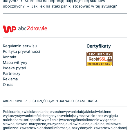
autyzm?
•
Które leki na depresję dają najmniej skutków
ubocznych?
•
Jaki lek na ataki paniki stosować w tej sytuacji?
Certyfikaty
Regulamin serwisu
Polityka prywatności
Kontakt
Mapa witryny
Indeks pytań
Partnerzy
Reklama
O nas
ABCZDROWIE.PL JEST CZĘŚCIĄ WIRTUALNA POLSKA MEDIA S.A.
Pobieranie, zwielokrotnianie, przechowywanie lub jakiekolwiek inne
wykorzystywanie treści dostępnych w niniejszym serwisie - bez względu
na ich charakter i sposób wyrażenia (w szczególności lecz nie wyłącznie:
słowne, słowno-muzyczne, muzyczne, audiowizualne, audialne, tekstowe,
graficzne i zawarte w nich dane i informacje, bazy danych i zawarte w nich dane)