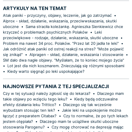
ARTYKUŁY NA TEN TEMAT
Atak paniki - przyczyny, objawy, leczenie, jak go zatrzymać
•
Alprox - skład, działanie, wskazania, przeciwwskazania, skutki
uboczne
•
Sama straciła koleżankę. Agnieszka Sienkiewicz chce
krzyczeć o problemach psychicznych Polaków
•
Leki
przeciwlękowe - rodzaje, działanie, wskazania, skutki uboczne
•
Problem ma nawet 34 proc. Polaków. "Przez lat 20 jadła te leki"
•
Jak odróżnić atak paniki od ostrej reakcji na stres? "Może pojawić
się znikąd"
•
Alpragen - skład, działanie, wskazania i stosowanie
•
SM dało dwa nagłe objawy. "Myślałam, że to koniec mojego życia"
•
Lot jest dla nich koszmarem. Znieczulają się różnymi sposobami
•
Kiedy warto sięgnąć po leki uspokajające?
NAJNOWSZE PYTANIA Z TEJ SPECJALIZACJI
Czy w tej sytuacji należy zgłosić się do lekarza?
•
Dlaczego mam
takie objawy po wzięciu tego leku?
•
Kiedy będą odczuwalne
efekty działania leku Trittico?
•
Dlaczego się tak wcześnie
wybudzam stosując ten lek?
•
Jakie leki na uspokojenie można
łączyć z preparatem Citabax?
•
Czy to normalne, że po tych lekach
jestem otępiała?
•
Dlaczego mam te uciążliwe skutki uboczne
stosowania Parogenu?
•
Czy mogę chorować na depresję mając