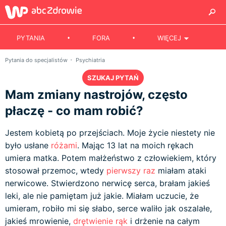
PYTANIA
FORA
WIĘCEJ
Pytania do specjalistów
Psychiatria
SZUKAJ PYTAŃ
Mam zmiany nastrojów, często
płaczę - co mam robić?
Jestem kobietą po przejściach. Moje życie niestety nie
było usłane
różami
. Mając 13 lat na moich rękach
umiera matka. Potem małżeństwo z człowiekiem, który
stosował przemoc, wtedy
pierwszy raz
miałam ataki
nerwicowe. Stwierdzono nerwicę serca, brałam jakieś
leki, ale nie pamiętam już jakie. Miałam uczucie, że
umieram, robiło mi się słabo, serce waliło jak oszalałe,
jakieś mrowienie,
drętwienie rąk
i drżenie na całym