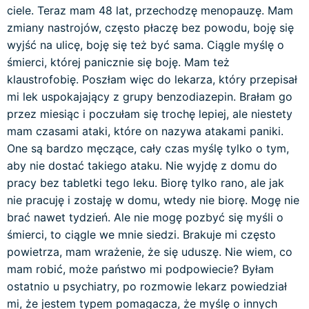
ciele. Teraz mam 48 lat, przechodzę menopauzę. Mam
zmiany nastrojów, często płaczę bez powodu, boję się
wyjść na ulicę, boję się też być sama. Ciągle myślę o
śmierci, której panicznie się boję. Mam też
klaustrofobię. Poszłam więc do lekarza, który przepisał
mi lek uspokajający z grupy benzodiazepin. Brałam go
przez miesiąc i poczułam się trochę lepiej, ale niestety
mam czasami ataki, które on nazywa atakami paniki.
One są bardzo męczące, cały czas myślę tylko o tym,
aby nie dostać takiego ataku. Nie wyjdę z domu do
pracy bez tabletki tego leku. Biorę tylko rano, ale jak
nie pracuję i zostaję w domu, wtedy nie biorę. Mogę nie
brać nawet tydzień. Ale nie mogę pozbyć się myśli o
śmierci, to ciągle we mnie siedzi. Brakuje mi często
powietrza, mam wrażenie, że się uduszę. Nie wiem, co
mam robić, może państwo mi podpowiecie? Byłam
ostatnio u psychiatry, po rozmowie lekarz powiedział
mi, że jestem typem pomagacza, że myślę o innych