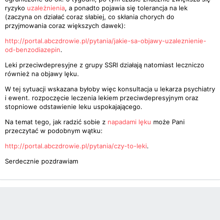
ryzyko
uzależnienia
, a ponadto pojawia się tolerancja na lek
(zaczyna on działać coraz słabiej, co skłania chorych do
przyjmowania coraz większych dawek):
http://portal.abczdrowie.pl/pytania/jakie-sa-objawy-uzaleznienie-
od-benzodiazepin
.
Leki przeciwdepresyjne z grupy SSRI działają natomiast leczniczo
również na objawy lęku.
W tej sytuacji wskazana byłoby więc konsultacja u lekarza psychiatry
i ewent. rozpoczęcie leczenia lekiem przeciwdepresyjnym oraz
stopniowe odstawienie leku uspokajającego.
Na temat tego, jak radzić sobie z
napadami lęku
może Pani
przeczytać w podobnym wątku:
http://portal.abczdrowie.pl/pytania/czy-to-leki
.
Serdecznie pozdrawiam