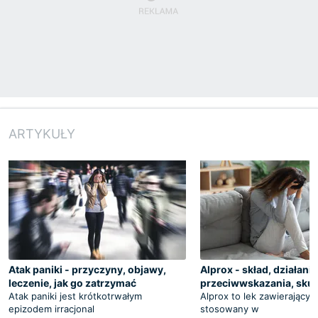
ARTYKUŁY
Atak paniki - przyczyny, objawy,
Alprox - skład, działani
leczenie, jak go zatrzymać
przeciwwskazania, skut
Atak paniki jest krótkotrwałym
Alprox to lek zawierający a
epizodem irracjonal
stosowany w