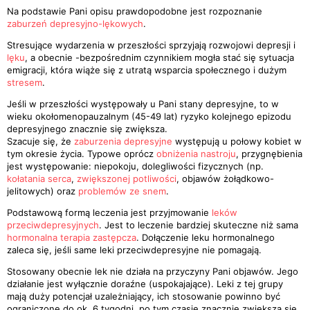
Na podstawie Pani opisu prawdopodobne jest rozpoznanie
zaburzeń depresyjno-lękowych
.
Stresujące wydarzenia w przeszłości sprzyjają rozwojowi depresji i
lęku
, a obecnie -bezpośrednim czynnikiem mogła stać się sytuacja
emigracji, która wiąże się z utratą wsparcia społecznego i dużym
stresem
.
Jeśli w przeszłości występowały u Pani stany depresyjne, to w
wieku okołomenopauzalnym (45-49 lat) ryzyko kolejnego epizodu
depresyjnego znacznie się zwiększa.
Szacuje się, że
zaburzenia depresyjne
występują u połowy kobiet w
tym okresie życia. Typowe oprócz
obniżenia nastroju
, przygnębienia
jest występowanie: niepokoju, dolegliwości fizycznych (np.
kołatania serca
,
zwiększonej potliwości
, objawów żołądkowo-
jelitowych) oraz
problemów ze snem
.
Podstawową formą leczenia jest przyjmowanie
leków
przeciwdepresyjnych
. Jest to leczenie bardziej skuteczne niż sama
hormonalna terapia zastępcza
. Dołączenie leku hormonalnego
zaleca się, jeśli same leki przeciwdepresyjne nie pomagają.
Stosowany obecnie lek nie działa na przyczyny Pani objawów. Jego
działanie jest wyłącznie doraźne (uspokajające). Leki z tej grupy
mają duży potencjał uzależniający, ich stosowanie powinno być
ograniczone do ok. 6 tygodni, po tym czasie znacznie zwiększa się