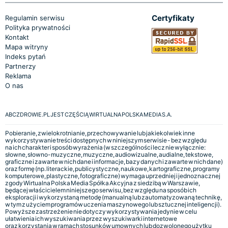
Certyfikaty
Regulamin serwisu
Polityka prywatności
Kontakt
Mapa witryny
Indeks pytań
Partnerzy
Reklama
O nas
ABCZDROWIE.PL JEST CZĘŚCIĄ WIRTUALNA POLSKA MEDIA S.A.
Pobieranie, zwielokrotnianie, przechowywanie lub jakiekolwiek inne
wykorzystywanie treści dostępnych w niniejszym serwisie - bez względu
na ich charakter i sposób wyrażenia (w szczególności lecz nie wyłącznie:
słowne, słowno-muzyczne, muzyczne, audiowizualne, audialne, tekstowe,
graficzne i zawarte w nich dane i informacje, bazy danych i zawarte w nich dane)
oraz formę (np. literackie, publicystyczne, naukowe, kartograficzne, programy
komputerowe, plastyczne, fotograficzne) wymaga uprzedniej i jednoznacznej
zgody Wirtualna Polska Media Spółka Akcyjna z siedzibą w Warszawie,
będącej właścicielem niniejszego serwisu, bez względu na sposób ich
eksploracji i wykorzystaną metodę (manualną lub zautomatyzowaną technikę,
w tym z użyciem programów uczenia maszynowego lub sztucznej inteligencji).
Powyższe zastrzeżenie nie dotyczy wykorzystywania jedynie w celu
ułatwienia ich wyszukiwania przez wyszukiwarki internetowe
oraz korzystania w ramach stosunków umownych lub dozwolonego użytku