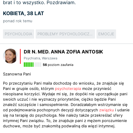
brat i to wszystko. Pozdrawiam.
KOBIETA, 38 LAT
ponad rok temu
PSYCHOLOGIA
PROBLEMY PSYCHOLOGICZNE
EMOCJE
DR N. MED. ANNA ZOFIA ANTOSIK
Psychiatra
,
Warszawa
56
poziom zaufania
Szanowna Pani
Po przeczytaniu Pani maila dochodzę do wniosku, że znajduje się
Pani w grupie osób, którym
psychoterapia
może przynieść
nieopisane korzyści. Wydaje mi się, że dopóki nie uporządkuje pani
swoich uczuć i nie wyznaczy priorytetów, ciężko będzie Pani
znaleźć szczęście i samospełnienie. Doradzałabym wstrzymanie się
od podejmowania pochopnych decyzji dotyczących
związku
i udanie
się na terapię do psychologa. Nie należy także przekreślać sfery
intymnej Pani związku. To, że znajduje pani z mężem porozumienie
duchowe, może być znakomitą podwaliną dla więzi intymnej.