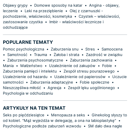
Objawy grypy
•
Domowe sposoby na katar
•
Angina - objawy,
leczenie
•
Leki na przeziębienie
•
Olej z czarnuszki -
pochodzenie, właściwości, kosmetyka
•
Czystek – właściwości,
zastosowanie czystka
•
Imbir - właściwości lecznicze i
odchudzające
POPULARNE TEMATY
Pomoc psychologiczna
•
Zaburzenia snu
•
Stres
•
Samoocena
•
Samotność
•
Trauma
•
Żałoba i strata
•
Zazdrość w związku
•
Zaburzenia psychosomatyczne
•
Zaburzenia zachowania
•
Mania
•
Małżeństwo
•
Uzależnienie od zakupów
•
Fobie
•
Zaburzenia pamięci i intelektu
•
Zespół stresu pourazowego
•
Uzależnienie od hazardu
•
Uzależnienie od papierosów
•
Uczucie
samotności
•
Zaburzenia adaptacyjne
•
Fobie społeczne
•
Nieszczęśliwa miłość
•
Agresja
•
Zespół lęku uogólnionego
•
Psychologia w odchudzaniu
ARTYKUŁY NA TEN TEMAT
Seks po pięćdziesiątce
•
Menopauza a seks
•
Ginekolog słyszy to
od kobiet. "Mąż wyjeżdża w delegację, a ona na labioplastykę"
•
Psychologiczne podłoże zaburzeń wzwodu
•
SM dało dwa nagłe