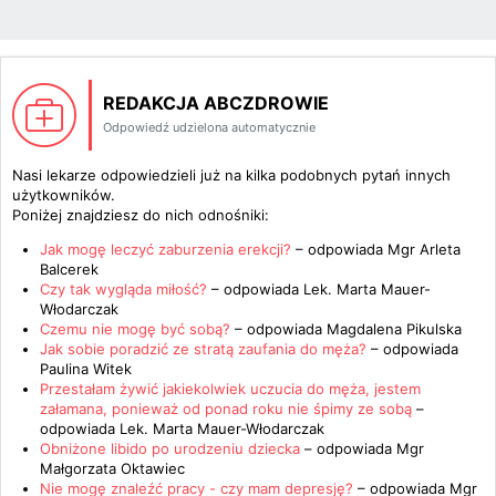
REDAKCJA ABCZDROWIE
Odpowiedź udzielona automatycznie
Nasi lekarze odpowiedzieli już na kilka podobnych pytań innych
użytkowników.
Poniżej znajdziesz do nich odnośniki:
Jak mogę leczyć zaburzenia erekcji?
– odpowiada
Mgr Arleta
Balcerek
Czy tak wygląda miłość?
– odpowiada
Lek. Marta Mauer-
Włodarczak
Czemu nie mogę być sobą?
– odpowiada
Magdalena Pikulska
Jak sobie poradzić ze stratą zaufania do męża?
– odpowiada
Paulina Witek
Przestałam żywić jakiekolwiek uczucia do męża, jestem
załamana, ponieważ od ponad roku nie śpimy ze sobą
–
odpowiada
Lek. Marta Mauer-Włodarczak
Obniżone libido po urodzeniu dziecka
– odpowiada
Mgr
Małgorzata Oktawiec
Nie mogę znaleźć pracy - czy mam depresję?
– odpowiada
Mgr