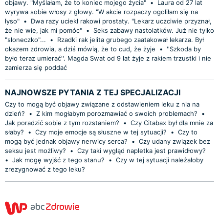
objawy. "Myślałam, że to koniec mojego życia"
•
Laura od 27 lat
wyrywa sobie włosy z głowy. "W akcie rozpaczy ogoliłam się na
łyso"
•
Dwa razy uciekł rakowi prostaty. "Lekarz uczciwie przyznał,
że nie wie, jak mi pomóc"
•
Seks zabawy nastolatków. Już nie tylko
"słoneczko"...
•
Rzadki rak jelita grubego zaatakował lekarza. Był
okazem zdrowia, a dziś mówią, że to cud, że żyje
•
''Szkoda by
było teraz umierać''. Magda Swat od 9 lat żyje z rakiem trzustki i nie
zamierza się poddać
NAJNOWSZE PYTANIA Z TEJ SPECJALIZACJI
Czy to mogą być objawy związane z odstawieniem leku z nia na
dzień?
•
Z kim mogłabym porozmawiać o swoich problemach?
•
Jak poradzić sobie z tym rozstaniem?
•
Czy Citabax był dla mnie za
słaby?
•
Czy moje emocje są słuszne w tej sytuacji?
•
Czy to
mogą być jednak objawy nerwicy serca?
•
Czy udany związek bez
seksu jest możliwy?
•
Czy taki wygląd napletka jest prawidłowy?
•
Jak mogę wyjść z tego stanu?
•
Czy w tej sytuacji należałoby
zrezygnować z tego leku?