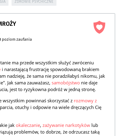
GIA
ZDROWIE PSYCHICZNE
AMROŻY
a
3
poziom zaufania
tanie ma przede wszystkim służyć zwróceniu
e
i narastającą frustrację spowodowaną brakiem
am nadzieję, że sama nie poradziłabyś nikomu, jak
nie". Jak sama zauważasz,
samobójstwo
nie daje
ia, jest to ryzykowna podróż w jedną stronę.
e wszystkim powinnaś skorzystać z
rozmowy z
wsparcia, otuchy i odpowie na wiele dręczących Cię
akie jak
okaleczanie
,
zażywanie narkotyków
lub
wiązują problemów, to dobrze, że odrzucasz taką