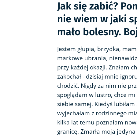
Jak się zabić? Po
nie wiem w jaki sp
mało bolesny. Boj
Jestem głupia, brzydka, ma
markowe ubrania, nienawidzę
przy każdej okazji. Znałam c
zakochał - dzisiaj mnie ignor
chodzić. Nigdy za nim nie p
spoglądam w lustro, chce mi
siebie samej. Kiedyś lubiłam ż
wyjechałam z rodzinnego mias
kilka lat temu poznałam nową
granicę. Zmarła moja jedyna 