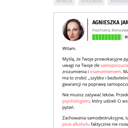
DEPRESJA
PSYCHIATRIA
PSYCHOLO
AGNIESZKA J
Psychiatra
,
Warszaw
9
Witam.
Myślę, że Twoje prowokacyjne py
uwagi na Twoje złe
samopoczuci
zrozumienia i
osamotnieniem
. M
ma to zrobić ,,szybko i bezboleś
gwarancji na poprawę samopoczuc
Nie musisz zażywać leków. Przed
psychologiem
, który udzieli Ci 
pytań.
Zachowania samodestrukcyjne, t
picie alkoholu
faktycznie nie roz