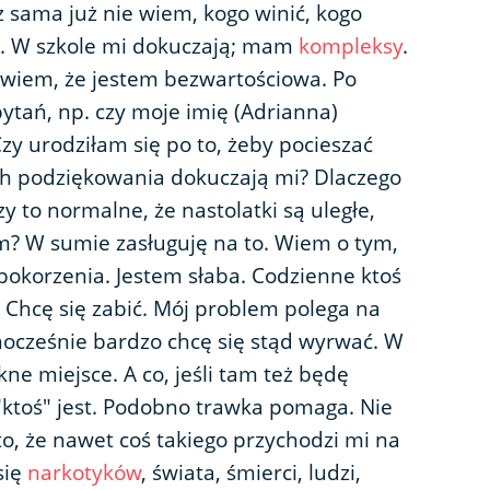
raz sama już nie wiem, kogo winić, kogo
a. W szkole mi dokuczają; mam
kompleksy
.
 wiem, że jestem bezwartościowa. Po
tań, np. czy moje imię (Adrianna)
zy urodziłam się po to, żeby pocieszać
h podziękowania dokuczają mi? Dlaczego
y to normalne, że nastolatki są uległe,
zym? W sumie zasługuję na to. Wiem o tym,
upokorzenia. Jestem słaba. Codzienne ktoś
 Chcę się zabić. Mój problem polega na
nocześnie bardzo chcę się stąd wyrwać. W
kne miejsce. A co, jeśli tam też będę
"ktoś" jest. Podobno trawka pomaga. Nie
to, że nawet coś takiego przychodzi mi na
się
narkotyków
, świata, śmierci, ludzi,