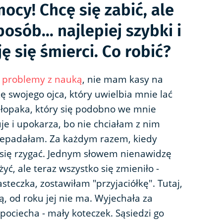
mocy! Chcę się zabić, ale
osób... najlepiej szybki i
ę się śmierci. Co robić?
m
problemy z nauką
, nie mam kasy na
 swojego ojca, który uwielbia mnie lać
hłopaka, który się podobno we mnie
uje i upokarza, bo nie chciałam z nim
rzepadałam. Za każdym razem, kiedy
 się rzygać. Jednym słowem nienawidzę
yć, ale teraz wszystko się zmieniło -
teczka, zostawiłam "przyjaciółkę". Tutaj,
, od roku jej nie ma. Wyjechała za
pociecha - mały koteczek. Sąsiedzi go