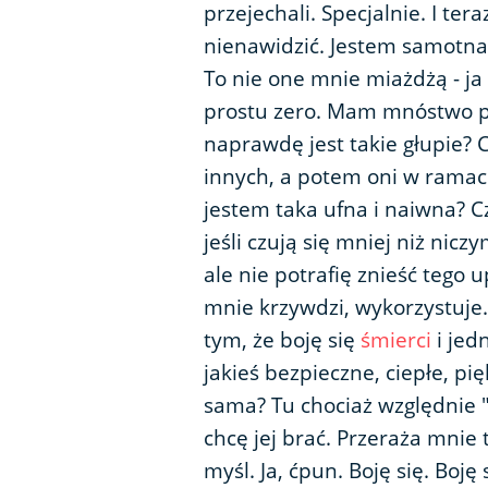
przejechali. Specjalnie. I te
nienawidzić. Jestem samotn
To nie one mnie miażdżą - ja
prostu zero. Mam mnóstwo py
naprawdę jest takie głupie? C
innych, a potem oni w ramac
jestem taka ufna i naiwna? Cz
jeśli czują się mniej niż nic
ale nie potrafię znieść tego 
mnie krzywdzi, wykorzystuje.
tym, że boję się
śmierci
i jed
jakieś bezpieczne, ciepłe, pię
sama? Tu chociaż względnie 
chcę jej brać. Przeraża mnie 
myśl. Ja, ćpun. Boję się. Boję 