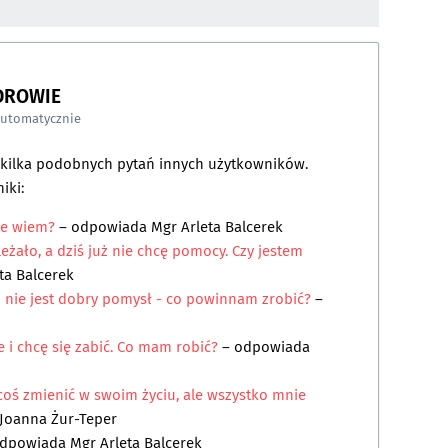
DROWIE
automatycznie
a kilka podobnych pytań innych użytkowników.
iki:
ie wiem?
– odpowiada
Mgr Arleta Balcerek
żało, a dziś już nie chcę pomocy. Czy jestem
ta Balcerek
to nie jest dobry pomysł - co powinnam zrobić?
–
 i chcę się zabić. Co mam robić?
– odpowiada
 coś zmienić w swoim życiu, ale wszystko mnie
Joanna Żur-Teper
odpowiada
Mgr Arleta Balcerek