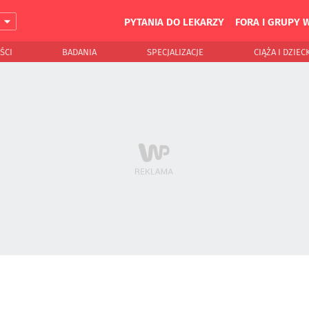
PYTANIA DO LEKARZY
FORA I GRUPY 
J
ŚCI
BADANIA
SPECJALIZACJE
CIĄŻA I DZIEC