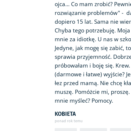
ojca... Co mam zrobić? Pewnie
rozwiązanie problemów" - da
dopiero 15 lat. Sama nie wiem
Chyba tego potrzebuję. Moja
mnie za idiotkę. U nas w szko
Jedyne, jak mogę się zabić, to
sprawia przyjemność. Dobrze
próbowałam i boję się. Krew. Ż
(darmowe i łatwe) wyjście? 
łez przed mamą. Nie chcę kła
muszę. Pomóżcie mi, proszę. 
mnie myśleć? Pomocy.
KOBIETA
ponad rok temu