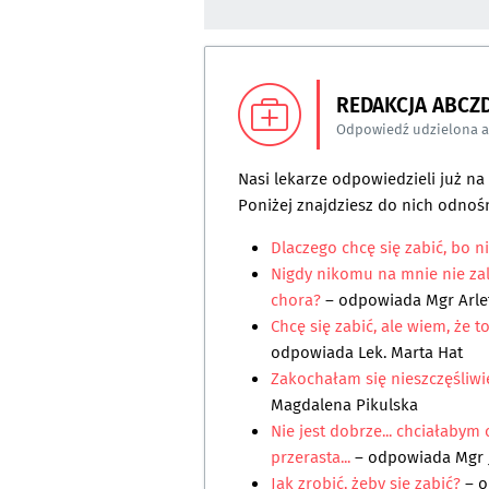
REDAKCJA ABCZ
Odpowiedź udzielona 
Nasi lekarze odpowiedzieli już n
Poniżej znajdziesz do nich odnośn
Dlaczego chcę się zabić, bo n
Nigdy nikomu na mnie nie zale
chora?
– odpowiada
Mgr Arle
Chcę się zabić, ale wiem, że 
odpowiada
Lek. Marta Hat
Zakochałam się nieszczęśliwie
Magdalena Pikulska
Nie jest dobrze... chciałabym
przerasta...
– odpowiada
Mgr 
Jak zrobić, żeby się zabić?
– 