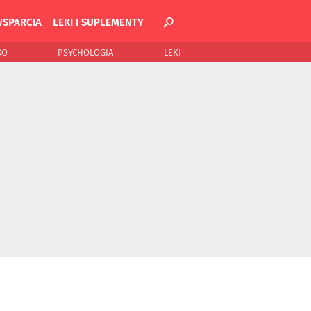
WSPARCIA
LEKI I SUPLEMENTY
KO
PSYCHOLOGIA
LEKI