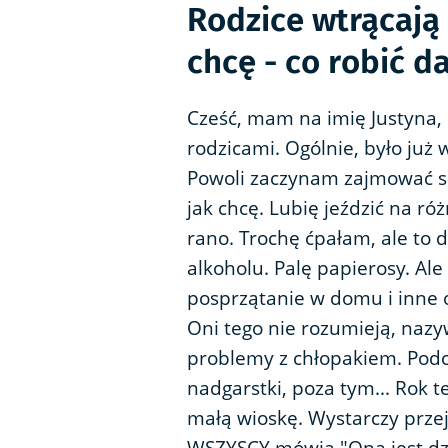
Rodzice wtrącają 
chcę - co robić da
Cześć, mam na imię Justyna
rodzicami. Ogólnie, było już 
Powoli zaczynam zajmować si
jak chcę. Lubię jeździć na r
rano. Trochę ćpałam, ale to
alkoholu. Palę papierosy. Al
posprzątanie w domu i inne o
Oni tego nie rozumieją, naz
problemy z chłopakiem. Podc
nadgarstki, poza tym... Rok 
małą wioskę. Wystarczy przejś