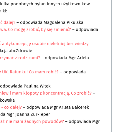
a kilka podobnych pytań innych użytkowników.
iki:
ć dalej?
– odpowiada
Magdalena Pikulska
wa. Co mogę zrobić, by się zmienić?
– odpowiada
 antykoncepcję osobie nieletniej bez wiedzy
kcja abcZdrowie
trzymać z rodzicami?
– odpowiada
Mgr Arleta
w UK. Ratunku! Co mam robić?
– odpowiada
 odpowiada
Paulina Witek
iew i mam kłopoty z koncentracją. Co zrobić?
–
tkowska
- co dalej?
– odpowiada
Mgr Arleta Balcerek
ada
Mgr Joanna Żur-Teper
ociaż nie mam żadnych powodów?
– odpowiada
Mgr