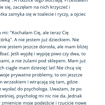
wką". A rodzice tego słuchają. Przestałam
ie się, zaczęłam na nich krzyczeć i
ka zamyka się w toalecie i ryczy, a ojciec
mi: "Kochałam Cię, ale teraz Cię
órką". A nie jestem już dzieckiem. Nie
nie jestem jeszcze dorosła, ale mam bliżej
adbać. Jeśli wyjdę i wypiję piwo czy dwa, to
kami, a nie żulami pod sklepem. Mam już
ch ciągle mam dziesięć lat! Nie chcą się
woje prywatne problemy, to oni jeszcze
 wrzaskiem i wtrącają się tam, gdzie
ie wysłać do psychologa. Uważam, że po
eśniej, psycholog mi nic nie da. Jednak
zmienicie moje podejście i rzucicie nowe