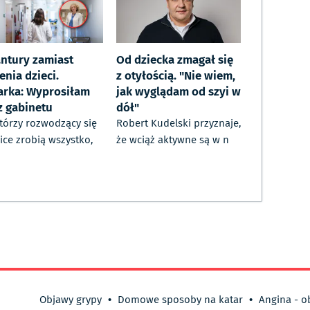
ntury zamiast
Od dziecka zmagał się
enia dzieci.
z otyłością. "Nie wiem,
arka: Wyprosiłam
jak wyglądam od szyi w
z gabinetu
dół"
tórzy rozwodzący się
Robert Kudelski przyznaje,
ice zrobią wszystko,
że wciąż aktywne są w n
Objawy grypy
•
Domowe sposoby na katar
•
Angina - o