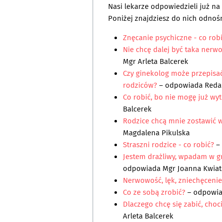
Nasi lekarze odpowiedzieli już n
Poniżej znajdziesz do nich odnośn
Znęcanie psychiczne - co robi
Nie chcę dalej być taka nerwo
Mgr Arleta Balcerek
Czy ginekolog może przepisać
rodziców?
– odpowiada
Reda
Co robić, bo nie mogę już wy
Balcerek
Rodzice chcą mnie zostawić 
Magdalena Pikulska
Straszni rodzice - co robić?
–
Jestem drażliwy, wpadam w gn
odpowiada
Mgr Joanna Kwia
Nerwowość, lęk, zniechęcenie 
Co ze sobą zrobić?
– odpowi
Dlaczego chcę się zabić, ch
Arleta Balcerek