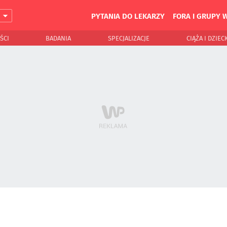
PYTANIA DO LEKARZY
FORA I GRUPY 
J
ŚCI
BADANIA
SPECJALIZACJE
CIĄŻA I DZIEC