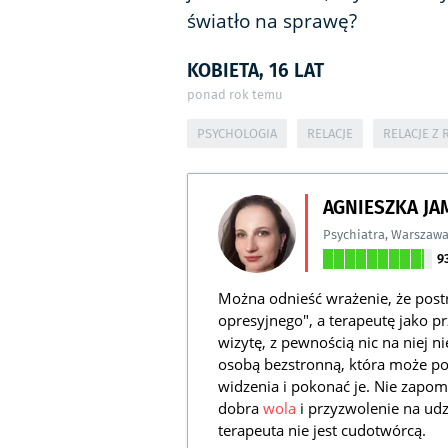
światło na sprawę?
KOBIETA, 16 LAT
ponad rok temu
PSYCHOLOGIA
RELACJE
RELACJE Z 
AGNIESZKA J
Psychiatra
,
Warszaw
9
Można odnieść wrażenie, że pos
opresyjnego", a terapeutę jako pr
wizytę, z pewnością nic na niej ni
osobą bezstronną, która może p
widzenia i pokonać je. Nie zapom
dobra
wola
i przyzwolenie na udzi
terapeuta nie jest cudotwórcą.