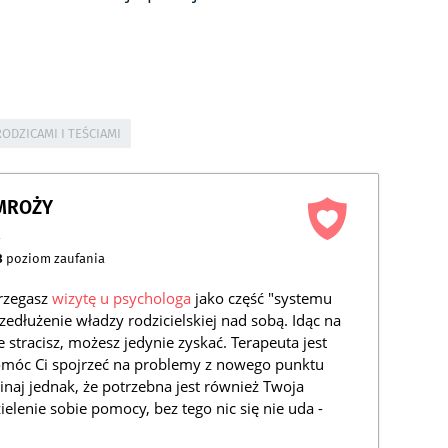
RODZICAMI I TEŚCIAMI
AMROŻY
a
3
poziom zaufania
trzegasz
wizytę u psychologa
jako część "systemu
zedłużenie władzy rodzicielskiej nad sobą. Idąc na
e stracisz, możesz jedynie zyskać. Terapeuta jest
omóc Ci spojrzeć na problemy z nowego punktu
inaj jednak, że potrzebna jest również Twoja
elenie sobie pomocy, bez tego nic się nie uda -