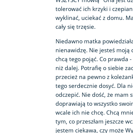
WSZYSCY mówią "Ona jest dzi
tolerować ich krzyki i czepian
wyklinać, uciekać z domu. Mat
cały się trzęsie.
Niedawno matka powiedziała 
nienawidzę. Nie jesteś moją c
chcą tego pojąć. Co prawda - 
niż dalej. Potrafię o siebie z
przecież na pewno z koleżan
tego serdecznie dosyć. Dla ni
odczepić. Nie dość, że mam s
doprawiają to wszystko swoim
wcale ich nie chcę. Chcą mn
tym, co przeszłam jeszcze wcz
jestem ciekawa, czy może Wy 