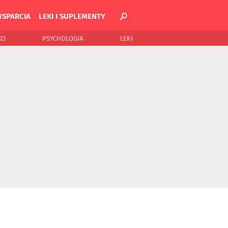
WSPARCIA
LEKI I SUPLEMENTY
KO
PSYCHOLOGIA
LEKI