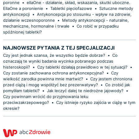
poronne
•
ellaOne - działanie, skład, wskazania, skutki uboczne.
EllaOne a poronienie
•
Tabletki pięciofazowe
•
Sztuczne metody
antykoncepcji
•
Antykoncepcja po stosunku - wpływ na zdrowie,
działanie wczesnoporonne
•
Metody antykoncepcji - naturalne,
mechaniczne, hormonalne i trwałe
•
Co robić w przypadku
spóźnionej tabletki?
NAJNOWSZE PYTANIA Z TEJ SPECJALIZACJI
Czy jest jednak szansa, że wszystko będzie dobrze?
•
Co
oznaczają te wyniki badania wycinka pobranego podczas
histeroskopii?
•
Czy tabletki działają prawidłowo w tej sytuacji?
•
Czy zostanie zachowana ochrona antykoncepcyjna?
•
Czy
wielkość zarodka powinna mnie martwić?
•
Czy jestem chroniona
przed ciążą i mogę współżyć bez prezerwatywy?
•
Co zrobić jak
pomyliłam tabletki?
•
Jak leczyć dalej te niedrożne jajowody?
•
Czy powinnam wrócić do przyjmowania leku
przeciwzakrzepowego?
•
Czy istnieje ryzyko zajścia w ciążę w tym
okresie?