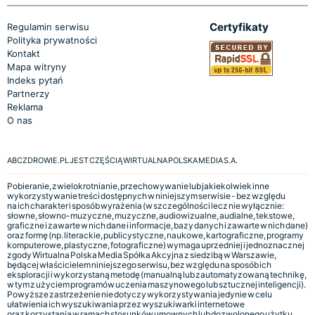
Certyfikaty
Regulamin serwisu
Polityka prywatności
Kontakt
Mapa witryny
Indeks pytań
Partnerzy
Reklama
O nas
ABCZDROWIE.PL JEST CZĘŚCIĄ WIRTUALNA POLSKA MEDIA S.A.
Pobieranie, zwielokrotnianie, przechowywanie lub jakiekolwiek inne
wykorzystywanie treści dostępnych w niniejszym serwisie - bez względu
na ich charakter i sposób wyrażenia (w szczególności lecz nie wyłącznie:
słowne, słowno-muzyczne, muzyczne, audiowizualne, audialne, tekstowe,
graficzne i zawarte w nich dane i informacje, bazy danych i zawarte w nich dane)
oraz formę (np. literackie, publicystyczne, naukowe, kartograficzne, programy
komputerowe, plastyczne, fotograficzne) wymaga uprzedniej i jednoznacznej
zgody Wirtualna Polska Media Spółka Akcyjna z siedzibą w Warszawie,
będącej właścicielem niniejszego serwisu, bez względu na sposób ich
eksploracji i wykorzystaną metodę (manualną lub zautomatyzowaną technikę,
w tym z użyciem programów uczenia maszynowego lub sztucznej inteligencji).
Powyższe zastrzeżenie nie dotyczy wykorzystywania jedynie w celu
ułatwienia ich wyszukiwania przez wyszukiwarki internetowe
oraz korzystania w ramach stosunków umownych lub dozwolonego użytku