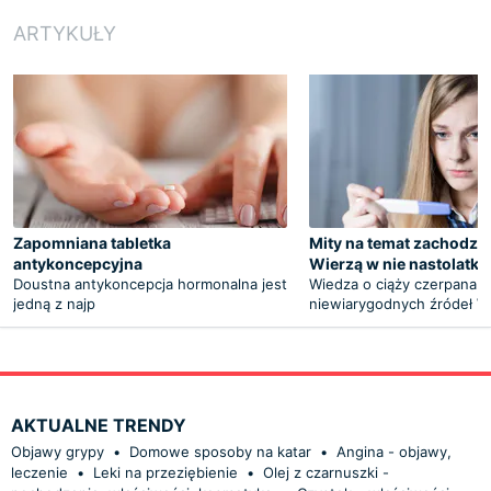
ARTYKUŁY
Zapomniana tabletka
Mity na temat zachodzen
antykoncepcyjna
Wierzą w nie nastolatki
Doustna antykoncepcja hormonalna jest
Wiedza o ciąży czerpana z
jedną z najp
niewiarygodnych źródeł W
AKTUALNE TRENDY
Objawy grypy
•
Domowe sposoby na katar
•
Angina - objawy,
leczenie
•
Leki na przeziębienie
•
Olej z czarnuszki -