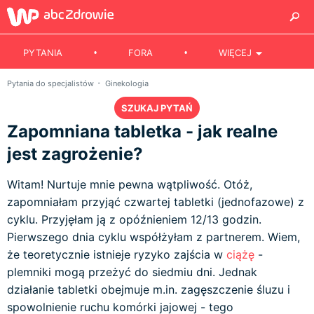
PYTANIA
FORA
WIĘCEJ
Pytania do specjalistów
Ginekologia
SZUKAJ PYTAŃ
Zapomniana tabletka - jak realne
jest zagrożenie?
Witam! Nurtuje mnie pewna wątpliwość. Otóż,
zapomniałam przyjąć czwartej tabletki (jednofazowe) z
cyklu. Przyjęłam ją z opóźnieniem 12/13 godzin.
Pierwszego dnia cyklu współżyłam z partnerem. Wiem,
że teoretycznie istnieje ryzyko zajścia w
ciążę
-
plemniki mogą przeżyć do siedmiu dni. Jednak
działanie tabletki obejmuje m.in. zagęszczenie śluzu i
spowolnienie ruchu komórki jajowej - tego