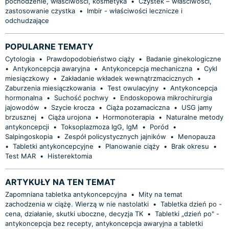
pochodzenie, właściwości, kosmetyka
•
Czystek – właściwości,
zastosowanie czystka
•
Imbir - właściwości lecznicze i
odchudzające
POPULARNE TEMATY
Cytologia
•
Prawdopodobieństwo ciąży
•
Badanie ginekologiczne
•
Antykoncepcja awaryjna
•
Antykoncepcja mechaniczna
•
Cykl
miesiączkowy
•
Zakładanie wkładek wewnątrzmacicznych
•
Zaburzenia miesiączkowania
•
Test owulacyjny
•
Antykoncepcja
hormonalna
•
Suchość pochwy
•
Endoskopowa mikrochirurgia
jajowodów
•
Szycie krocza
•
Ciąża pozamaciczna
•
USG jamy
brzusznej
•
Ciąża urojona
•
Hormonoterapia
•
Naturalne metody
antykoncepcji
•
Toksoplazmoza IgG, IgM
•
Poród
•
Salpingoskopia
•
Zespół policystycznych jajników
•
Menopauza
•
Tabletki antykoncepcyjne
•
Planowanie ciąży
•
Brak okresu
•
Test MAR
•
Histerektomia
ARTYKUŁY NA TEN TEMAT
Zapomniana tabletka antykoncepcyjna
•
Mity na temat
zachodzenia w ciążę. Wierzą w nie nastolatki
•
Tabletka dzień po -
cena, działanie, skutki uboczne, decyzja TK
•
Tabletki „dzień po" -
antykoncepcja bez recepty, antykoncepcja awaryjna a tabletki