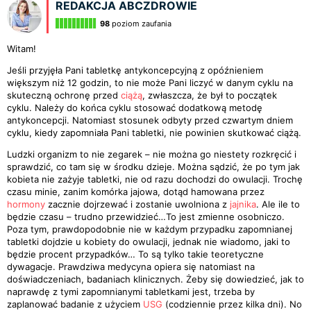
REDAKCJA ABCZDROWIE
98
poziom zaufania
Witam!
Jeśli przyjęła Pani tabletkę antykoncepcyjną z opóźnieniem
większym niż 12 godzin, to nie może Pani liczyć w danym cyklu na
skuteczną ochronę przed
ciążą
, zwłaszcza, że był to początek
cyklu. Należy do końca cyklu stosować dodatkową metodę
antykoncepcji. Natomiast stosunek odbyty przed czwartym dniem
cyklu, kiedy zapomniała Pani tabletki, nie powinien skutkować ciążą.
Ludzki organizm to nie zegarek – nie można go niestety rozkręcić i
sprawdzić, co tam się w środku dzieje. Można sądzić, że po tym jak
kobieta nie zażyje tabletki, nie od razu dochodzi do owulacji. Trochę
czasu minie, zanim komórka jajowa, dotąd hamowana przez
hormony
zacznie dojrzewać i zostanie uwolniona z
jajnika
. Ale ile to
będzie czasu – trudno przewidzieć…To jest zmienne osobniczo.
Poza tym, prawdopodobnie nie w każdym przypadku zapomnianej
tabletki dojdzie u kobiety do owulacji, jednak nie wiadomo, jaki to
będzie procent przypadków… To są tylko takie teoretyczne
dywagacje. Prawdziwa medycyna opiera się natomiast na
doświadczeniach, badaniach klinicznych. Żeby się dowiedzieć, jak to
naprawdę z tymi zapomnianymi tabletkami jest, trzeba by
zaplanować badanie z użyciem
USG
(codziennie przez kilka dni). No