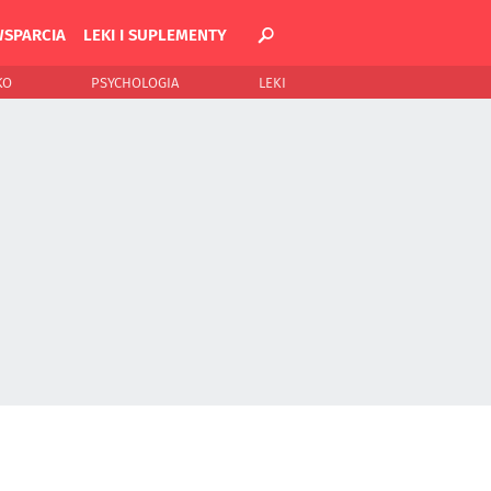
WSPARCIA
LEKI I SUPLEMENTY
KO
PSYCHOLOGIA
LEKI