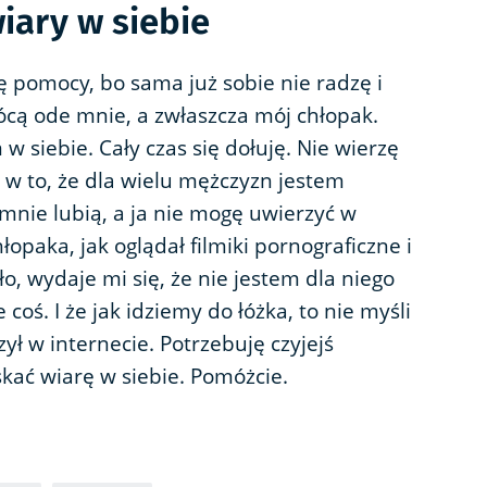
iary w siebie
 pomocy, bo sama już sobie nie radzę i
rócą ode mnie, a zwłaszcza mój chłopak.
siebie. Cały czas się dołuję. Nie wierzę
i w to, że dla wielu mężczyzn jestem
mnie lubią, a ja nie mogę uwierzyć w
łopaka, jak oglądał filmiki pornograficzne i
ło, wydaje mi się, że nie jestem dla niego
 coś. I że jak idziemy do łóżka, to nie myśli
zył w internecie. Potrzebuję czyjejś
ać wiarę w siebie. Pomóżcie.