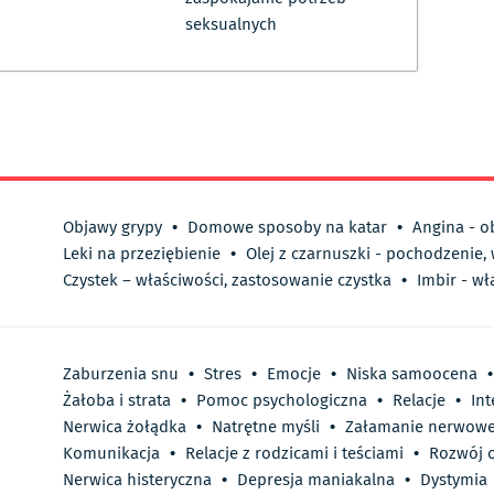
seksualnych
Objawy grypy
•
Domowe sposoby na katar
•
Angina - o
Leki na przeziębienie
•
Olej z czarnuszki - pochodzenie,
Czystek – właściwości, zastosowanie czystka
•
Imbir - wł
Zaburzenia snu
•
Stres
•
Emocje
•
Niska samoocena
•
Żałoba i strata
•
Pomoc psychologiczna
•
Relacje
•
In
Nerwica żołądka
•
Natrętne myśli
•
Załamanie nerwow
Komunikacja
•
Relacje z rodzicami i teściami
•
Rozwój o
Nerwica histeryczna
•
Depresja maniakalna
•
Dystymia