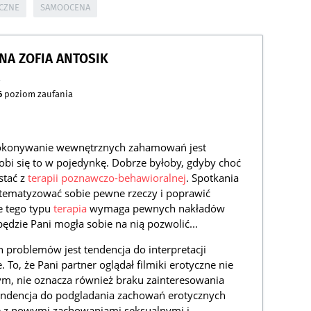
CZNE
SAMOOCENA
NNA ZOFIA ANTOSIK
a
6
poziom zaufania
okonywanie wewnętrznych zahamowań jest
obi się to w pojedynkę. Dobrze byłoby, gdyby choć
stać z
terapii poznawczo-behawioralnej
. Spotkania
tematyzować sobie pewne rzeczy i poprawić
e tego typu
terapia
wymaga pewnych nakładów
ędzie Pani mogła sobie na nią pozwolić...
 problemów jest tendencja do interpretacji
To, że Pani partner oglądał filmiki erotyczne nie
ym, nie oznacza również braku zainteresowania
tendencja do podgladania zachowań erotycznych
ię z nowymi zachowaniami seksualnymi i