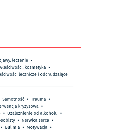
bjawy, leczenie
•
 właściwości, kosmetyka
•
aściwości lecznicze i odchudzające
Samotność
•
Trauma
•
terwencja kryzysowa
•
e
•
Uzależnienie od alkoholu
•
sobisty
•
Nerwica serca
•
•
Bulimia
•
Motywacja
•