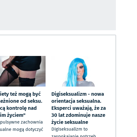
iety też mogą być
Digiseksualizm - nowa
leżnione od seksu.
orientacja seksualna.
acą kontrolę nad
Eksperci uważają, że za
im życiem"
30 lat zdominuje nasze
życie seksualne
pulsywne zachownia
Digiseksualizm to
ualne mogą dotyczyć
zaspokajanie potrzeb