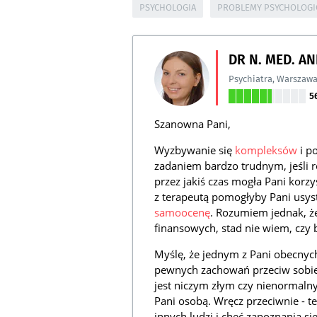
PSYCHOLOGIA
PROBLEMY PSYCHOLOGI
DR N. MED. A
Psychiatra
,
Warszaw
5
Szanowna Pani,
Wyzbywanie się
kompleksów
i p
zadaniem bardzo trudnym, jeśli r
przez jakiś czas mogła Pani korzy
z terapeutą pomogłyby Pani usys
samoocenę
. Rozumiem jednak, ż
finansowych, stad nie wiem, czy b
Myślę, że jednym z Pani obecnych
pewnych zachowań przeciw sobie. 
jest niczym złym czy nienormaln
Pani osobą. Wręcz przeciwnie - 
innych ludzi i chęć zapoznania s