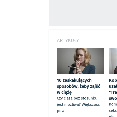
ARTYKUŁY
10 zaskakujących
Kob
sposobów, żeby zajść
uza
w ciążę
"Tr
swo
Czy ciąża bez stosunku
Kom
jest możliwa? Większość
seks
pow
nie