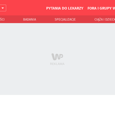
PYTANIA DO LEKARZY
FORA I GRUPY 
J
ŚCI
BADANIA
SPECJALIZACJE
CIĄŻA I DZIEC