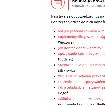
REDAKCJA ABCZ
Odpowiedź udzielona 
Nasi lekarze odpowiedzieli już n
Poniżej znajdziesz do nich odnośn
Ryzyko przedawkowania wita
Suplementy diety wzmacniają
Wieczorek
Jak dobrać dobre witaminy?
–
Spożywanie łatwo przyswajal
(Dudziec)
Stosowanie Colon C na zapar
Miśkiewicz
Wchłanianie witamin przy kof
Leczenie anemii spożywanie
Jak wygląda dzienne zapotrz
Pogoń
Jakimi witaminami wspomagać 
odpowiada
Lek. Tomasz Budl