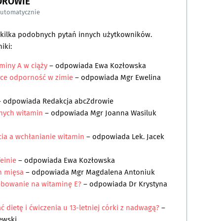
DROWIE
automatycznie
a kilka podobnych pytań innych użytkowników.
iki:
miny A w ciąży
– odpowiada
Ewa Kozłowska
ce odporność w zimie
– odpowiada
Mgr Ewelina
 odpowiada
Redakcja abcZdrowie
nych witamin
– odpowiada
Mgr Joanna Wasiluk
cia a wchłanianie witamin
– odpowiada
Lek. Jacek
einie
– odpowiada
Ewa Kozłowska
m mięsa
– odpowiada
Mgr Magdalena Antoniuk
ebowanie na witaminę E?
– odpowiada
Dr Krystyna
dietę i ćwiczenia u 13-letniej córki z nadwagą?
–
ewski