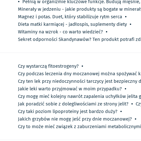
•
Pełnią w organizmie kluczowe funkcje. Budują mięśnie,
Minerały w jedzeniu - jakie produkty są bogate w minerał
Magnez i potas. Duet, który stabilizuje rytm serca
•
Dieta matki karmiącej - jadłospis, suplementy diety
•
Witaminy na wzrok - co warto wiedzieć?
•
Sekret odporności Skandynawów? Ten produkt potrafi zdzi
Czy wystarczą fitoestrogeny?
•
Czy podczas leczenia dny moczanowej można spożywać 
Czy ten lek przy niedoczynności tarczycy jest bezpieczny 
Jakie leki warto przyjmować w moim przypadku?
•
Czy mogę mieć kolejny nawrót zapalenia uchyłków jelita
Jak poradzić sobie z dolegliwościami ze strony jelit?
•
Cz
Czy taki poziom lipoproteiny jest bardzo duży?
•
Jakich grzybów nie mogę jeść przy dnie moczanowej?
•
Czy to może mieć związek z zaburzeniami metabolicznym