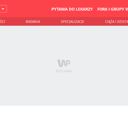
PYTANIA DO LEKARZY
FORA I GRUPY 
J
ŚCI
BADANIA
SPECJALIZACJE
CIĄŻA I DZIEC