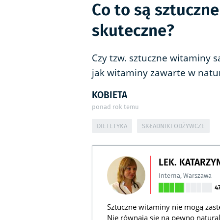
Co to są sztuczne
skuteczne?
Czy tzw. sztuczne witaminy 
jak witaminy zawarte w natu
KOBIETA
ponad rok temu
DIETETYKA
SKŁADNIKI ODŻYWCZE
LEK. KATARZY
Interna
,
Warszawa
4
Sztuczne witaminy nie mogą zast
Nie równają się na pewno natu