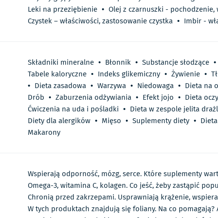
Leki na przeziębienie
•
Olej z czarnuszki - pochodzenie,
Czystek – właściwości, zastosowanie czystka
•
Imbir - wł
Składniki mineralne
•
Błonnik
•
Substancje słodzące
•
Tabele kaloryczne
•
Indeks glikemiczny
•
Żywienie
•
T
•
Dieta zasadowa
•
Warzywa
•
Niedowaga
•
Dieta na 
Drób
•
Zaburzenia odżywiania
•
Efekt jojo
•
Dieta ocz
Ćwiczenia na uda i pośladki
•
Dieta w zespole jelita draż
Diety dla alergików
•
Mięso
•
Suplementy diety
•
Dieta
Makarony
Wspierają odporność, mózg, serce. Które suplementy wa
Omega-3, witamina C, kolagen. Co jeść, żeby zastąpić p
Chronią przed zakrzepami. Usprawniają krążenie, wspiera
W tych produktach znajdują się foliany. Na co pomagają?