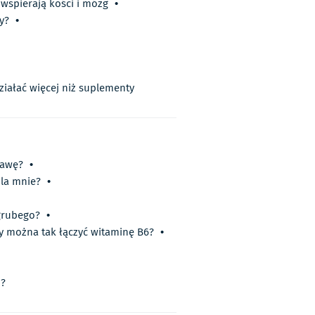
 wspierają kości i mózg
•
y?
•
ałać więcej niż suplementy
kawę?
•
dla mnie?
•
 grubego?
•
y można tak łączyć witaminę B6?
•
i?