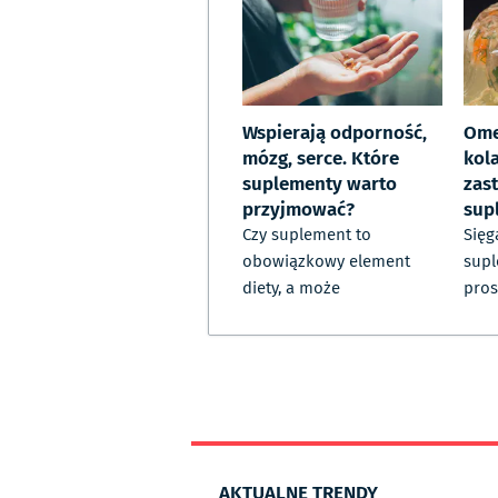
Wspierają odporność,
Ome
mózg, serce. Które
kola
suplementy warto
zast
przyjmować?
sup
Czy suplement to
Sięg
obowiązkowy element
supl
diety, a może
pros
AKTUALNE TRENDY