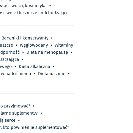
 właściwości, kosmetyka
•
aściwości lecznicze i odchudzające
Barwniki i konserwanty
•
łuszcze
•
Węglowodany
•
Witaminy
odporność
•
Dieta na menopauzę
•
yszczająca
•
liwego
•
Dieta alkaliczna
•
 w nadciśnieniu
•
Dieta na zimę
•
rto przyjmować?
•
opularne suplementy?
•
ją serce
•
 A kto powinien je suplementować?