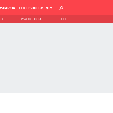
WSPARCIA
LEKI I SUPLEMENTY
KO
PSYCHOLOGIA
LEKI