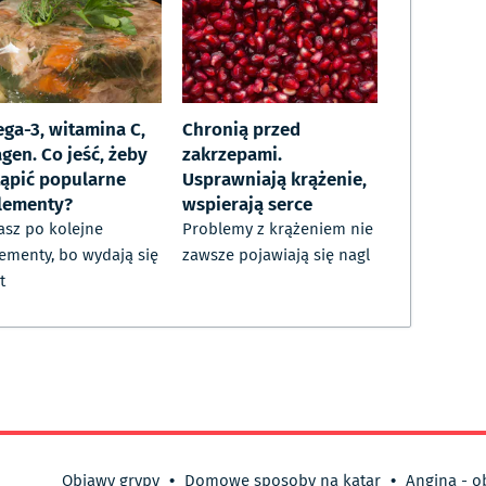
ga-3, witamina C,
Chronią przed
gen. Co jeść, żeby
zakrzepami.
ąpić popularne
Usprawniają krążenie,
lementy?
wspierają serce
asz po kolejne
Problemy z krążeniem nie
ementy, bo wydają się
zawsze pojawiają się nagl
t
Objawy grypy
•
Domowe sposoby na katar
•
Angina - o