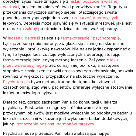
dorosłym życiu może zmagać się z
niskim poczuciem własnej
wartości
, brakiem bezpieczeństwa i przewidywalności. Tego typu
przekonania dotyczące samego siebie i otaczającego świata
powodują predyspozycję do rozwoju
zaburzeń depresyjnych
i
lękowych. Depresja może ujawnić się w sytuacji stresowej, jaką jest
np. reakcja
żałoby
po utracie rodzica lub innej ważnej osoby.
W
leczeniu depresji
zaleca się
farmakoterapię i psychoterapię
.
Łącząc ze sobą obie metody, zwiększa się szansę na skuteczne
wyleczenie i profilaktykę nawrotów. Nie należy jednak zapominać o
tym, że tysiące ludzi zostaje wyleczonych z depresji, stosując
farmakoterapię jako jedyną metodę leczenia. Zażywanie
leku
przeciwdepresyjnego
przez co najmniej pół roku, a następnie
stopniowe zmniejszenie dawki do całkowitego odstawienia, pozwala
również w większości przypadków na skuteczne wyleczenie.
Psychoterapia
bywa metodą trudno dostępną, kosztowną i
czasochłonną, stąd wielu pacjentów preferuje wyłączne stosowanie
leków przeciwdepresyjnych.
Dlatego też, gorąco zachęcam Panią do konsultacji u lekarza
psychiatry. Postawienie diagnozy i różnicowanie z innymi
przyczynami objawów jest możliwe wyłącznie po osobistym badaniu
lekarskim, czasami wskazane jest wykonanie badań dodatkowych,
jak np.
oznaczenie poziomu hormonów tarczycy
.
Psychiatra może przepisać Pani leki zwiększające napęd i