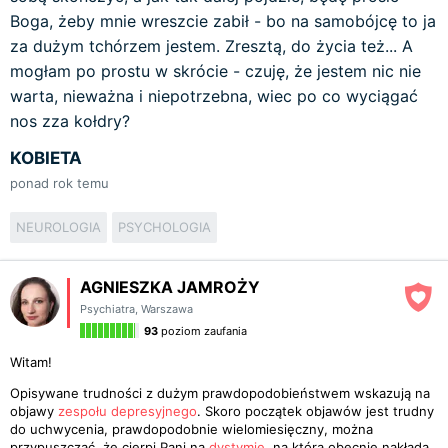
Boga, żeby mnie wreszcie zabił - bo na samobójcę to ja
za dużym tchórzem jestem. Zresztą, do życia też... A
mogłam po prostu w skrócie - czuję, że jestem nic nie
warta, nieważna i niepotrzebna, wiec po co wyciągać
nos zza kołdry?
KOBIETA
ponad rok temu
NEUROLOGIA
PSYCHOLOGIA
AGNIESZKA JAMROŻY
Psychiatra
,
Warszawa
93
poziom zaufania
Witam!
Opisywane trudności z dużym prawdopodobieństwem wskazują na
objawy
zespołu depresyjnego
. Skoro początek objawów jest trudny
do uchwycenia, prawdopodobnie wielomiesięczny, można
przypuszczać, że cierpi Pani na
dystymię
, na którą obecnie nakłada