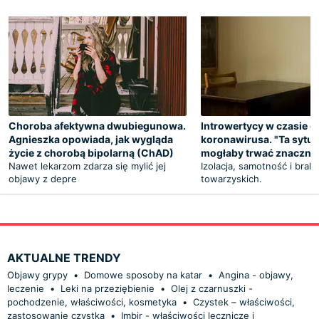
Choroba afektywna dwubiegunowa.
Introwertycy w czasie e
Agnieszka opowiada, jak wygląda
koronawirusa. "Ta sytua
życie z chorobą bipolarną (ChAD)
mogłaby trwać znacznie
Nawet lekarzom zdarza się mylić jej
Izolacja, samotność i brak
objawy z depre
towarzyskich.
AKTUALNE TRENDY
Objawy grypy
•
Domowe sposoby na katar
•
Angina - objawy,
leczenie
•
Leki na przeziębienie
•
Olej z czarnuszki -
pochodzenie, właściwości, kosmetyka
•
Czystek – właściwości,
zastosowanie czystka
•
Imbir - właściwości lecznicze i