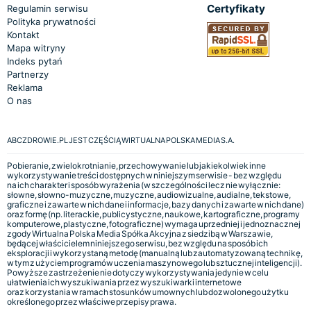
Certyfikaty
Regulamin serwisu
Polityka prywatności
Kontakt
Mapa witryny
Indeks pytań
Partnerzy
Reklama
O nas
ABCZDROWIE.PL JEST CZĘŚCIĄ WIRTUALNA POLSKA MEDIA S.A.
Pobieranie, zwielokrotnianie, przechowywanie lub jakiekolwiek inne
wykorzystywanie treści dostępnych w niniejszym serwisie - bez względu
na ich charakter i sposób wyrażenia (w szczególności lecz nie wyłącznie:
słowne, słowno-muzyczne, muzyczne, audiowizualne, audialne, tekstowe,
graficzne i zawarte w nich dane i informacje, bazy danych i zawarte w nich dane)
oraz formę (np. literackie, publicystyczne, naukowe, kartograficzne, programy
komputerowe, plastyczne, fotograficzne) wymaga uprzedniej i jednoznacznej
zgody Wirtualna Polska Media Spółka Akcyjna z siedzibą w Warszawie,
będącej właścicielem niniejszego serwisu, bez względu na sposób ich
eksploracji i wykorzystaną metodę (manualną lub zautomatyzowaną technikę,
w tym z użyciem programów uczenia maszynowego lub sztucznej inteligencji).
Powyższe zastrzeżenie nie dotyczy wykorzystywania jedynie w celu
ułatwienia ich wyszukiwania przez wyszukiwarki internetowe
oraz korzystania w ramach stosunków umownych lub dozwolonego użytku
określonego przez właściwe przepisy prawa.