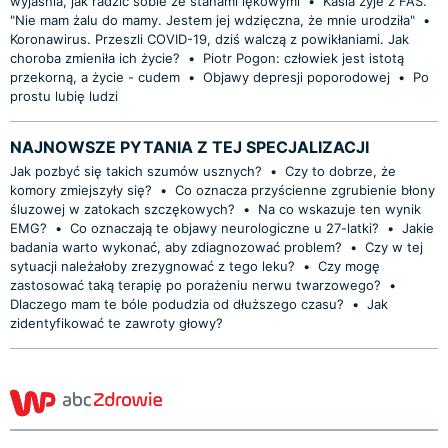
wyjaśnia, jak radzić sobie ze stanami lękowymi
•
Kasia żyje z FAS.
"Nie mam żalu do mamy. Jestem jej wdzięczna, że mnie urodziła"
•
Koronawirus. Przeszli COVID-19, dziś walczą z powikłaniami. Jak
choroba zmieniła ich życie?
•
Piotr Pogon: człowiek jest istotą
przekorną, a życie - cudem
•
Objawy depresji poporodowej
•
Po
prostu lubię ludzi
NAJNOWSZE PYTANIA Z TEJ SPECJALIZACJI
Jak pozbyć się takich szumów usznych?
•
Czy to dobrze, że
komory zmiejszyły się?
•
Co oznacza przyścienne zgrubienie błony
śluzowej w zatokach szczękowych?
•
Na co wskazuje ten wynik
EMG?
•
Co oznaczają te objawy neurologiczne u 27-latki?
•
Jakie
badania warto wykonać, aby zdiagnozować problem?
•
Czy w tej
sytuacji należałoby zrezygnować z tego leku?
•
Czy mogę
zastosować taką terapię po porażeniu nerwu twarzowego?
•
Dlaczego mam te bóle podudzia od dłuższego czasu?
•
Jak
zidentyfikować te zawroty głowy?