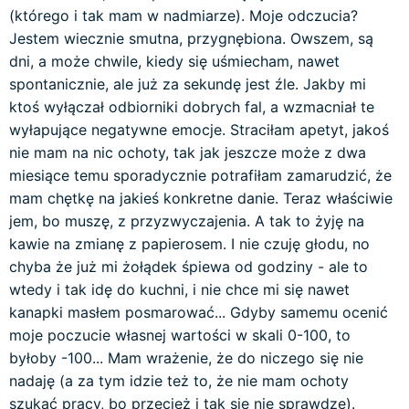
(którego i tak mam w nadmiarze). Moje odczucia?
Jestem wiecznie smutna, przygnębiona. Owszem, są
dni, a może chwile, kiedy się uśmiecham, nawet
spontanicznie, ale już za sekundę jest źle. Jakby mi
ktoś wyłączał odbiorniki dobrych fal, a wzmacniał te
wyłapujące negatywne emocje. Straciłam apetyt, jakoś
nie mam na nic ochoty, tak jak jeszcze może z dwa
miesiące temu sporadycznie potrafiłam zamarudzić, że
mam chętkę na jakieś konkretne danie. Teraz właściwie
jem, bo muszę, z przyzwyczajenia. A tak to żyję na
kawie na zmianę z papierosem. I nie czuję głodu, no
chyba że już mi żołądek śpiewa od godziny - ale to
wtedy i tak idę do kuchni, i nie chce mi się nawet
kanapki masłem posmarować... Gdyby samemu ocenić
moje poczucie własnej wartości w skali 0-100, to
byłoby -100... Mam wrażenie, że do niczego się nie
nadaję (a za tym idzie też to, że nie mam ochoty
szukać pracy, bo przecież i tak się nie sprawdzę).