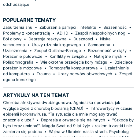
odchudzające
POPULARNE TEMATY
Zaburzenia snu
•
Zaburzenia pamięci i intelektu
•
Bezsenność
•
Problemy z koncentracją
•
ADHD
•
Zespół niespokojnych nóg
•
Ból głowy
•
Depresja reaktywna
•
Duszności
•
Niska
samoocena
•
Urazy rdzenia kręgowego
•
Samoocena
•
Uzależnienia
•
Zespół Guillaina-Barrego
•
Bezsenność w ciąży
•
Porażenie połowicze
•
Konflikty w związku
•
Natrętne myśli
•
Polisomnografia
•
Wielokrotne przecięcia kory mózgu
•
Dziecięce
porażenie mózgowe
•
Tomografia komputerowa
•
Uzależnienie
od komputera
•
Trauma
•
Urazy nerwów obwodowych
•
Zespół
ogona końskiego
ARTYKUŁY NA TEN TEMAT
Choroba afektywna dwubiegunowa. Agnieszka opowiada, jak
wygląda życie z chorobą bipolarną (ChAD)
•
Introwertycy w czasie
epidemii koronawirusa. "Ta sytuacja dla mnie mogłaby trwać
znacznie dłużej"
•
Depresja a otwarcie się na innych
•
''Szkoda by
było teraz umierać''. Magda Swat od 9 lat żyje z rakiem trzustki i nie
zamierza się poddać
•
Wojna w Ukrainie nasila strach. Psycholog