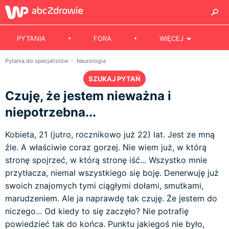
PYTANIA
FORA
WIĘCEJ
Pytania do specjalistów
Neurologia
SZUKAJ PYTAŃ
Czuję, że jestem nieważna i
niepotrzebna...
Kobieta, 21 (jutro, rocznikowo już 22) lat. Jest ze mną
źle. A właściwie coraz gorzej. Nie wiem już, w którą
stronę spojrzeć, w którą stronę iść... Wszystko mnie
przytłacza, niemal wszystkiego się boję. Denerwuję już
swoich znajomych tymi ciągłymi dołami, smutkami,
marudzeniem. Ale ja naprawdę tak czuję. Że jestem do
niczego... Od kiedy to się zaczęło? Nie potrafię
powiedzieć tak do końca. Punktu jakiegoś nie było,