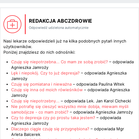
REDAKCJA ABCZDROWIE
Odpowiedź udzielona automatycznie
Nasi lekarze odpowiedzieli już na kilka podobnych pytań innych
użytkowników.
Poniżej znajdziesz do nich odnośniki:
Czuję się niepotrzebna... Co mam ze sobą zrobić?
– odpowiada
Agnieszka Jamroży
Lęk i niepokój. Czy to już depresja?
– odpowiada
Agnieszka
Jamroży
Czuję się pomiatana i nieważna
– odpowiada
Paulina Witek
Czuję się inna od moich rówieśników
– odpowiada
Agnieszka
Jamroży
Czuję się niepotrzebny...
– odpowiada
Lek. Jan Karol Cichecki
Nie potrafię się cieszyć wszystko mnie dobija, miewam myśli
samobójcze - co mam zrobić?
– odpowiada
Agnieszka Jamroży
Czy to depresja czy po prostu taka jestem?
– odpowiada
Agnieszka Jamroży
Dlaczego ciągle czuję się przygnębiona?
– odpowiada
Mgr
Arleta Balcerek