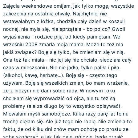
Zajęcia weekendowe omijam, jak tylko mogę, wszystkie
zaliczenia na ostatnią chwilę. Najchętniej nie
wstawałabym z łóżka, chodziła cały dzień w koszuli
nocnej, nie myła się, nie sprzątała - bo po co? Gwoli
wyjaśnienia - rodzice piją, od kiedy pamiętam. We
wrześniu 2008 zmarła moja mama. Może to też ma
jakiś związek? Boję się tylko, że zmieniam się w nią.
Ona też tak miała - nic jej się nie chciało, siedziała cały
czas w mieszkaniu. Nic nie jadła, tylko paliła i piła
(alkohol, kawę, herbatę...). Boję się - często tego
używam. Boję się wszelkich zmian, bo mam wrażenie,
że z niczym nie dam sobie rady. W nowym roku
chciałam się wyprowadzić od ojca, ale tu też są
problemy (ale za długo by to wszystko opisywać).
Miewałam myśli samobójcze. Kilka razy parę lat temu
trochę cięłam się. Ale już tego nie robię. Nie zmienia to
faktu, że od kilku dni znów mam ochotę po prostu ze
sobą skończyć, a jak tak dalej pójdzie, będę prosić