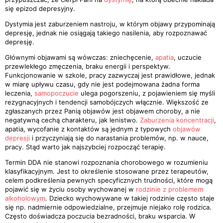
się epizod depresyjny.
Dystymia jest zaburzeniem nastroju, w którym objawy przypominają
depresję, jednak nie osiągają takiego nasilenia, aby rozpoznawać
depresję.
Głównymi objawami są wówczas: zniechęcenie,
apatia
, uczucie
przewlekłego zmęczenia, braku energii i perspektyw.
Funkcjonowanie w szkole, pracy zazwyczaj jest prawidłowe, jednak
w miarę upływu czasu, gdy nie jest podejmowana żadna forma
leczenia,
samopoczucie
ulega pogorszeniu, z pojawieniem się myśli
rezygnacyjnych i tendencji samobójczych włącznie. Większość ze
zgłaszanych przez Panią objawów jest objawem choroby, a nie
negatywną cechą charakteru, jak lenistwo.
Zaburzenia koncentracji
,
apatia, wycofanie z kontaktów są jednym z typowych
objawów
depresji
i przyczyniają się do narastania problemów, np. w nauce,
pracy. Stąd warto jak najszybciej rozpocząć terapię.
Termin DDA nie stanowi rozpoznania chorobowego w rozumieniu
klasyfikacyjnym. Jest to określenie stosowane przez terapeutów,
celem podkreślenia pewnych specyficznych trudności, które mogą
pojawić się w życiu osoby wychowanej w
rodzinie z problemem
alkoholowym
. Dziecko wychowywane w takiej rodzinie często staje
się np. nadmiernie odpowiedzialne, przejmuje niejako rolę rodzica.
Często doświadcza poczucia bezradności, braku wsparcia. W