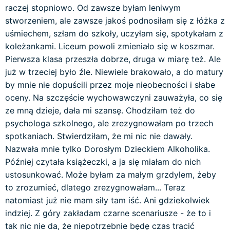
raczej stopniowo. Od zawsze byłam leniwym
stworzeniem, ale zawsze jakoś podnosiłam się z łóżka z
uśmiechem, szłam do szkoły, uczyłam się, spotykałam z
koleżankami. Liceum powoli zmieniało się w koszmar.
Pierwsza klasa przeszła dobrze, druga w miarę też. Ale
już w trzeciej było źle. Niewiele brakowało, a do matury
by mnie nie dopuścili przez moje nieobecności i słabe
oceny. Na szczęście wychowawczyni zauważyła, co się
ze mną dzieje, dała mi szansę. Chodziłam też do
psychologa szkolnego, ale zrezygnowałam po trzech
spotkaniach. Stwierdziłam, że mi nic nie dawały.
Nazwała mnie tylko Dorosłym Dzieckiem Alkoholika.
Później czytała książeczki, a ja się miałam do nich
ustosunkować. Może byłam za małym grzdylem, żeby
to zrozumieć, dlatego zrezygnowałam... Teraz
natomiast już nie mam siły tam iść. Ani gdziekolwiek
indziej. Z góry zakładam czarne scenariusze - że to i
tak nic nie da, że niepotrzebnie będę czas tracić