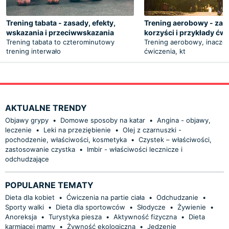
Trening tabata - zasady, efekty,
Trening aerobowy - zas
wskazania i przeciwwskazania
korzyści i przykłady ćw
Trening tabata to czterominutowy
Trening aerobowy, inaczej
trening interwało
ćwiczenia, kt
AKTUALNE TRENDY
Objawy grypy
•
Domowe sposoby na katar
•
Angina - objawy,
leczenie
•
Leki na przeziębienie
•
Olej z czarnuszki -
pochodzenie, właściwości, kosmetyka
•
Czystek – właściwości,
zastosowanie czystka
•
Imbir - właściwości lecznicze i
odchudzające
POPULARNE TEMATY
Dieta dla kobiet
•
Ćwiczenia na partie ciała
•
Odchudzanie
•
Sporty walki
•
Dieta dla sportowców
•
Słodycze
•
Żywienie
•
Anoreksja
•
Turystyka piesza
•
Aktywność fizyczna
•
Dieta
karmiącej mamy
•
Żywność ekologiczna
•
Jedzenie