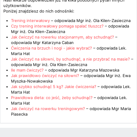
Nasi lekarze odpowiedzieli już na kilka podobnych pytań innych
użytkowników.
Poniżej znajdziesz do nich odnośniki:
Trening interwałowy
– odpowiada
Mgr inż. Ola Kilen-Zasieczna
Czy trening interwałowy pomaga spalać tłuszcz?
– odpowiada
Mgr inż. Ola Kilen-Zasieczna
Jak ćwiczyć na rowerku stacjonarnym, aby schudnąć?
–
odpowiada
Mgr Katarzyna Caban
Ćwiczenia na brzuch i nogi - jakie wybrać?
– odpowiada
Lek.
Marta Hat
Jak ćwiczyć na siłowni, by schudnąć, a nie przybrać na masie?
–
odpowiada
Mgr inż. Ola Kilen-Zasieczna
Ile mam ćwiczyć?
– odpowiada
Mgr Katarzyna Mazowska
Jak prawidłowo ćwiczyć na siłowni?
– odpowiada
Mgr inż. Ewa
Myszka-Nowakowska
Jak szybko schudnąć 5 kg? Jakie ćwiczenia?
– odpowiada
Lek.
Marta Hat
Prawidłowa dieta: co jeść, żeby schudnąć?
– odpowiada
Lek.
Marta Hat
Jak ćwiczyć na rowerku treningowym?
– odpowiada
Mgr Maria
Piasecka