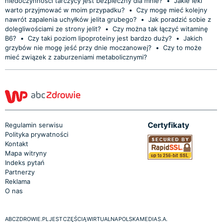
niedoczynności tarczycy jest bezpieczny dla mnie?
•
Jakie leki
warto przyjmować w moim przypadku?
•
Czy mogę mieć kolejny
nawrót zapalenia uchyłków jelita grubego?
•
Jak poradzić sobie z
dolegliwościami ze strony jelit?
•
Czy można tak łączyć witaminę
B6?
•
Czy taki poziom lipoproteiny jest bardzo duży?
•
Jakich
grzybów nie mogę jeść przy dnie moczanowej?
•
Czy to może
mieć związek z zaburzeniami metabolicznymi?
Certyfikaty
Regulamin serwisu
Polityka prywatności
Kontakt
Mapa witryny
Indeks pytań
Partnerzy
Reklama
O nas
ABCZDROWIE.PL JEST CZĘŚCIĄ WIRTUALNA POLSKA MEDIA S.A.