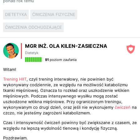
ponad rok temu
DIETETYKA
ĆWICZENIA FIZYCZNE
ĆWICZENIA ODCHUDZAJĄCE
MGR INŻ. OLA KILEN-ZASIECZNA
Dietetyk
91
poziom zaufania
Witam!
Trening HIIT
, czyli trening interwałowy, nie powinien być
wykonywany codziennie, ze względu na możliwość katabolizmu
tkanki mięśniowej. Oznacza to rozkład oraz uszkodzenie włókien
mięśniowych. Podczas intensywnego wysiłku mogą zostać
uszkodzone włókna mięśniowe. Przy ograniczonym treningu,
wykonywanym co drugi dzień, oraz jeśli nie wykonujemy
ćwiczeń
na
czczo, nie jesteśmy zagrożeni katabolizmem.
Czas i intensywność ćwiczeń powinny być zwiększane z czasem, ze
względu na lepszą wydolność tlenową i kondycję fizyczną.
Pozdrawiam.