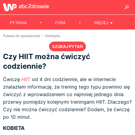
PYTANIA
FORA
WIĘCEJ
Pytania do specjalistów
Dietetyka
SZUKAJ PYTAŃ
Czy HIIT można ćwiczyć
codziennie?
Ćwiczę
HIIT
od 4 dni codziennie, ale w internecie
znalazłam informację, że trening tego typu powinno się
ćwiczyć z wprowadzeniem co najmniej jednego dnia
przerwy pomiędzy kolejnymi treningami HIIT. Dlaczego?
Czy nie można ćwiczyć codziennie? Dodam, że ćwiczę
po 10 minut.
KOBIETA