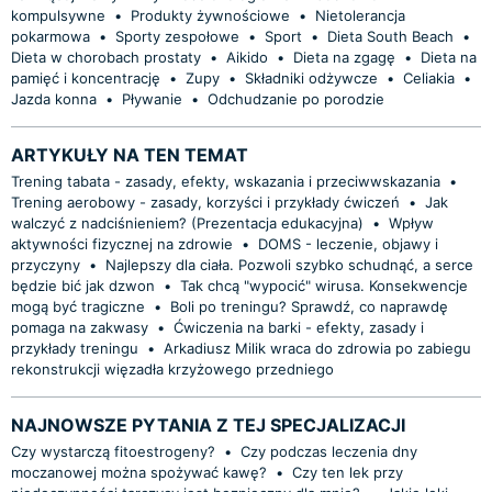
kompulsywne
•
Produkty żywnościowe
•
Nietolerancja
pokarmowa
•
Sporty zespołowe
•
Sport
•
Dieta South Beach
•
Dieta w chorobach prostaty
•
Aikido
•
Dieta na zgagę
•
Dieta na
pamięć i koncentrację
•
Zupy
•
Składniki odżywcze
•
Celiakia
•
Jazda konna
•
Pływanie
•
Odchudzanie po porodzie
ARTYKUŁY NA TEN TEMAT
Trening tabata - zasady, efekty, wskazania i przeciwwskazania
•
Trening aerobowy - zasady, korzyści i przykłady ćwiczeń
•
Jak
walczyć z nadciśnieniem? (Prezentacja edukacyjna)
•
Wpływ
aktywności fizycznej na zdrowie
•
DOMS - leczenie, objawy i
przyczyny
•
Najlepszy dla ciała. Pozwoli szybko schudnąć, a serce
będzie bić jak dzwon
•
Tak chcą "wypocić" wirusa. Konsekwencje
mogą być tragiczne
•
Boli po treningu? Sprawdź, co naprawdę
pomaga na zakwasy
•
Ćwiczenia na barki - efekty, zasady i
przykłady treningu
•
Arkadiusz Milik wraca do zdrowia po zabiegu
rekonstrukcji więzadła krzyżowego przedniego
NAJNOWSZE PYTANIA Z TEJ SPECJALIZACJI
Czy wystarczą fitoestrogeny?
•
Czy podczas leczenia dny
moczanowej można spożywać kawę?
•
Czy ten lek przy