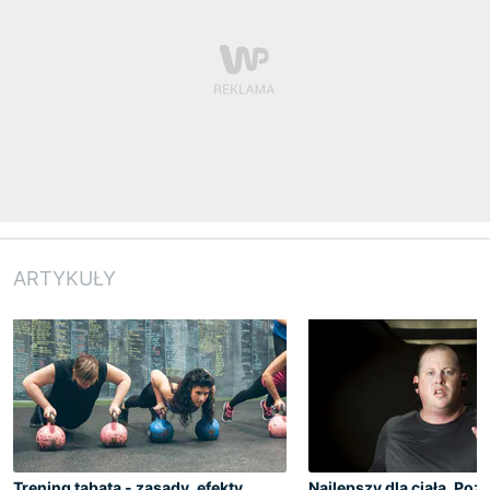
ARTYKUŁY
Trening tabata - zasady, efekty,
Najlepszy dla ciała. Poz