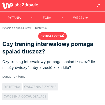
PYTANIA
FORA
WIĘCEJ
Pytania do specjalistów
Dietetyka
SZUKAJ PYTAŃ
Czy trening interwałowy pomaga
spalać tłuszcz?
Czy trening interwałowy pomaga spalać tłuszcz? Ile
należy ćwiczyć, aby zrzucić kilka kilo?
ponad rok temu
DIETETYKA
ĆWICZENIA FIZYCZNE
ĆWICZENIA ODCHUDZAJĄCE