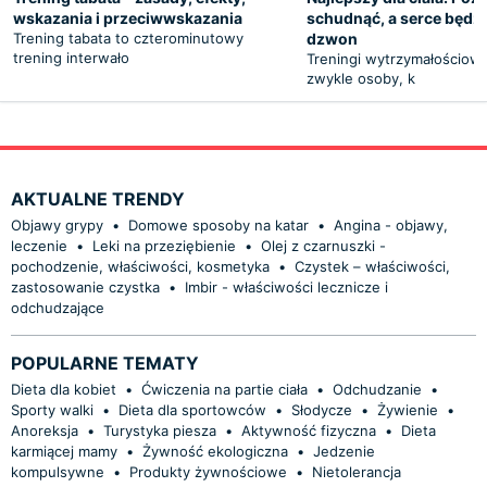
wskazania i przeciwwskazania
schudnąć, a serce będzie
Trening tabata to czterominutowy
dzwon
trening interwało
Treningi wytrzymałościow
zwykle osoby, k
AKTUALNE TRENDY
Objawy grypy
•
Domowe sposoby na katar
•
Angina - objawy,
leczenie
•
Leki na przeziębienie
•
Olej z czarnuszki -
pochodzenie, właściwości, kosmetyka
•
Czystek – właściwości,
zastosowanie czystka
•
Imbir - właściwości lecznicze i
odchudzające
POPULARNE TEMATY
Dieta dla kobiet
•
Ćwiczenia na partie ciała
•
Odchudzanie
•
Sporty walki
•
Dieta dla sportowców
•
Słodycze
•
Żywienie
•
Anoreksja
•
Turystyka piesza
•
Aktywność fizyczna
•
Dieta
karmiącej mamy
•
Żywność ekologiczna
•
Jedzenie
kompulsywne
•
Produkty żywnościowe
•
Nietolerancja