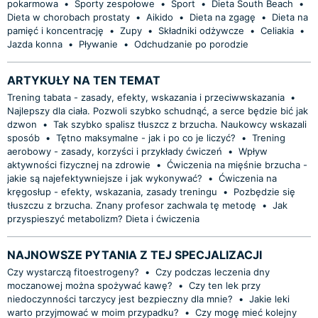
pokarmowa
•
Sporty zespołowe
•
Sport
•
Dieta South Beach
•
Dieta w chorobach prostaty
•
Aikido
•
Dieta na zgagę
•
Dieta na
pamięć i koncentrację
•
Zupy
•
Składniki odżywcze
•
Celiakia
•
Jazda konna
•
Pływanie
•
Odchudzanie po porodzie
ARTYKUŁY NA TEN TEMAT
Trening tabata - zasady, efekty, wskazania i przeciwwskazania
•
Najlepszy dla ciała. Pozwoli szybko schudnąć, a serce będzie bić jak
dzwon
•
Tak szybko spalisz tłuszcz z brzucha. Naukowcy wskazali
sposób
•
Tętno maksymalne - jak i po co je liczyć?
•
Trening
aerobowy - zasady, korzyści i przykłady ćwiczeń
•
Wpływ
aktywności fizycznej na zdrowie
•
Ćwiczenia na mięśnie brzucha -
jakie są najefektywniejsze i jak wykonywać?
•
Ćwiczenia na
kręgosłup - efekty, wskazania, zasady treningu
•
Pozbędzie się
tłuszczu z brzucha. Znany profesor zachwala tę metodę
•
Jak
przyspieszyć metabolizm? Dieta i ćwiczenia
NAJNOWSZE PYTANIA Z TEJ SPECJALIZACJI
Czy wystarczą fitoestrogeny?
•
Czy podczas leczenia dny
moczanowej można spożywać kawę?
•
Czy ten lek przy
niedoczynności tarczycy jest bezpieczny dla mnie?
•
Jakie leki
warto przyjmować w moim przypadku?
•
Czy mogę mieć kolejny