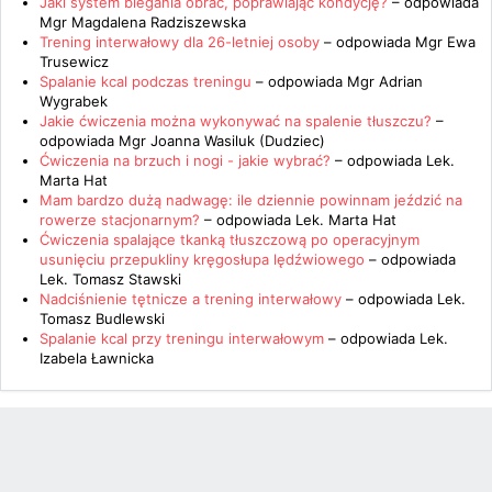
Jaki system biegania obrać, poprawiając kondycję?
– odpowiada
Mgr Magdalena Radziszewska
Trening interwałowy dla 26-letniej osoby
– odpowiada
Mgr Ewa
Trusewicz
Spalanie kcal podczas treningu
– odpowiada
Mgr Adrian
Wygrabek
Jakie ćwiczenia można wykonywać na spalenie tłuszczu?
–
odpowiada
Mgr Joanna Wasiluk (Dudziec)
Ćwiczenia na brzuch i nogi - jakie wybrać?
– odpowiada
Lek.
Marta Hat
Mam bardzo dużą nadwagę: ile dziennie powinnam jeździć na
rowerze stacjonarnym?
– odpowiada
Lek. Marta Hat
Ćwiczenia spalające tkanką tłuszczową po operacyjnym
usunięciu przepukliny kręgosłupa lędźwiowego
– odpowiada
Lek. Tomasz Stawski
Nadciśnienie tętnicze a trening interwałowy
– odpowiada
Lek.
Tomasz Budlewski
Spalanie kcal przy treningu interwałowym
– odpowiada
Lek.
Izabela Ławnicka