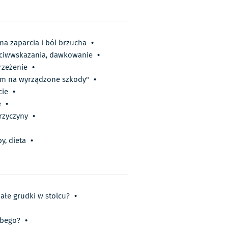
 na zaparcia i ból brzucha
•
zeciwwskazania, dawkowanie
•
rzeżenie
•
eum na wyrządzone szkody"
•
cie
•
e
•
przyczyny
•
y, dieta
•
ałe grudki w stolcu?
•
ubego?
•