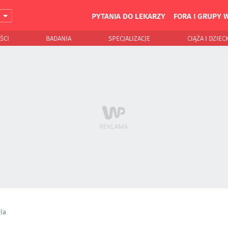
PYTANIA DO LEKARZY
FORA I GRUPY 
J
ŚCI
BADANIA
SPECJALIZACJE
CIĄŻA I DZIEC
ia