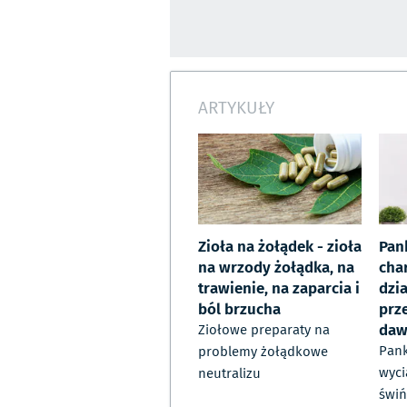
ARTYKUŁY
Zioła na żołądek - zioła
Pan
na wrzody żołądka, na
cha
trawienie, na zaparcia i
dzi
ból brzucha
prz
daw
Ziołowe preparaty na
Pank
problemy żołądkowe
wyci
neutralizu
świń