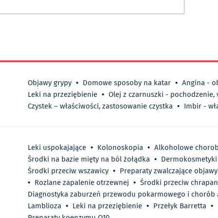
Objawy grypy
•
Domowe sposoby na katar
•
Angina - o
Leki na przeziębienie
•
Olej z czarnuszki - pochodzenie,
Czystek – właściwości, zastosowanie czystka
•
Imbir - wł
Leki uspokajające
•
Kolonoskopia
•
Alkoholowe chorob
Środki na bazie mięty na ból żołądka
•
Dermokosmetyki 
Środki przeciw wszawicy
•
Preparaty zwalczające objawy 
•
Rozlane zapalenie otrzewnej
•
Środki przeciw chrapan
Diagnostyka zaburzeń przewodu pokarmowego i chorób a
Lamblioza
•
Leki na przeziębienie
•
Przełyk Barretta
•
Preparaty koenzymu Q10