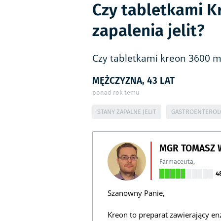
Czy tabletkami K
zapalenia jelit?
Czy tabletkami kreon 3600 
MĘŻCZYZNA, 43 LAT
ponad rok temu
STANY ZAPALNE JELIT
GASTROENTEROL
MGR TOMASZ 
Farmaceuta
,
4
Szanowny Panie,
Kreon to preparat zawierający en