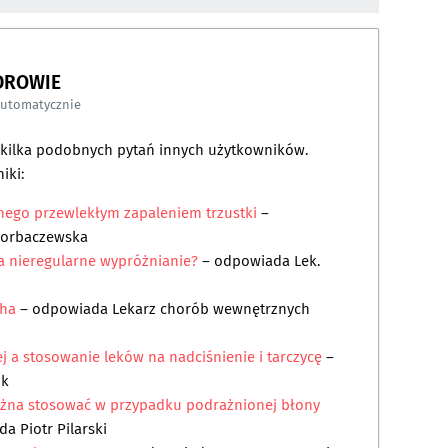
DROWIE
automatycznie
a kilka podobnych pytań innych użytkowników.
iki:
ego przewlekłym zapaleniem trzustki
–
Horbaczewska
a nieregularne wypróżnianie?
– odpowiada
Lek.
cha
– odpowiada
Lekarz chorób wewnętrznych
 a stosowanie leków na nadciśnienie i tarczycę
–
ik
można stosować w przypadku podrażnionej błony
ada
Piotr Pilarski