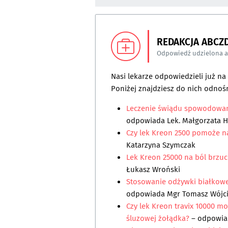
REDAKCJA ABCZ
Odpowiedź udzielona 
Nasi lekarze odpowiedzieli już n
Poniżej znajdziesz do nich odnośn
Leczenie świądu spowodowan
odpowiada
Lek. Małgorzata 
Czy lek Kreon 2500 pomoże n
Katarzyna Szymczak
Lek Kreon 25000 na ból brzu
Łukasz Wroński
Stosowanie odżywki białkowej
odpowiada
Mgr Tomasz Wójc
Czy lek Kreon travix 10000 
śluzowej żołądka?
– odpowi