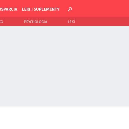
WSPARCIA
LEKI I SUPLEMENTY
KO
PSYCHOLOGIA
LEKI