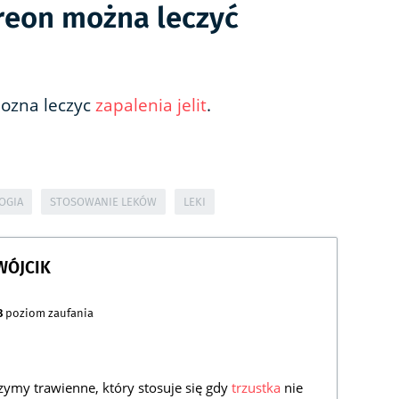
reon można leczyć
mozna leczyc
zapalenia jelit
.
OGIA
STOSOWANIE LEKÓW
LEKI
WÓJCIK
8
poziom zaufania
zymy trawienne, który stosuje się gdy
trzustka
nie