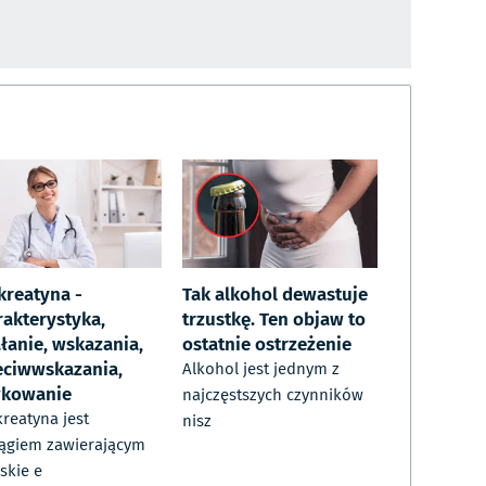
kreatyna -
Tak alkohol dewastuje
rakterystyka,
trzustkę. Ten objaw to
ałanie, wskazania,
ostatnie ostrzeżenie
eciwwskazania,
Alkohol jest jednym z
kowanie
najczęstszych czynników
reatyna jest
nisz
ągiem zawierającym
skie e