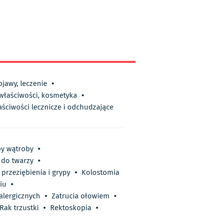
bjawy, leczenie
•
 właściwości, kosmetyka
•
aściwości lecznicze i odchudzające
y wątroby
•
do twarzy
•
przeziębienia i grypy
•
Kolostomia
iu
•
lergicznych
•
Zatrucia ołowiem
•
Rak trzustki
•
Rektoskopia
•