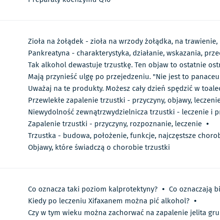
Zioła na żołądek - zioła na wrzody żołądka, na trawienie,
Pankreatyna - charakterystyka, działanie, wskazania, pr
Tak alkohol dewastuje trzustkę. Ten objaw to ostatnie ost
Mają przynieść ulgę po przejedzeniu. "Nie jest to panac
Uważaj na te produkty. Możesz cały dzień spędzić w toale
Przewlekłe zapalenie trzustki - przyczyny, objawy, leczeni
Niewydolność zewnątrzwydzielnicza trzustki - leczenie i 
Zapalenie trzustki - przyczyny, rozpoznanie, leczenie
•
Trzustka - budowa, położenie, funkcje, najczęstsze chorob
Objawy, które świadczą o chorobie trzustki
Co oznacza taki poziom kalprotektyny?
•
Co oznaczają bi
Kiedy po leczeniu Xifaxanem można pić alkohol?
•
Czy w tym wieku można zachorwać na zapalenie jelita gr