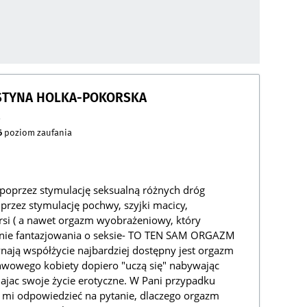
USTYNA HOLKA-POKORSKA
a
6
poziom zaufania
poprzez stymulację seksualną różnych dróg
zez stymulację pochwy, szyjki macicy,
iersi ( a nawet orgazm wyobrażeniowy, który
ynie fantazjowania o seksie- TO TEN SAM ORGAZM
zynają współżycie najbardziej dostępny jest orgazm
hwowego kobiety dopiero "uczą się" nabywając
ajac swoje życie erotyczne. W Pani przypadku
 mi odpowiedzieć na pytanie, dlaczego orgazm