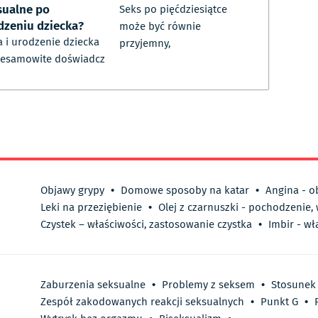
sualne po
Seks po pięćdziesiątce
dzeniu dziecka?
może być równie
a i urodzenie dziecka
przyjemny,
iesamowite doświadcz
Objawy grypy
•
Domowe sposoby na katar
•
Angina - o
Leki na przeziębienie
•
Olej z czarnuszki - pochodzenie,
Czystek – właściwości, zastosowanie czystka
•
Imbir - wł
Zaburzenia seksualne
•
Problemy z seksem
•
Stosunek
Zespół zakodowanych reakcji seksualnych
•
Punkt G
•