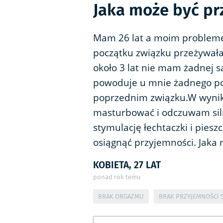
Jaka może być p
Mam 26 lat a moim problem
początku związku przeżywa
około 3 lat nie mam żadnej sa
powoduje u mnie żadnego pod
poprzednim związku.W wyniku
masturbować i odczuwam siln
stymulację łechtaczki i pieszc
osiągnąć przyjemności. Jaka
KOBIETA, 27 LAT
ponad rok temu
BRAK ORGAZMU
BRAK PRZYJEMNOŚCI 