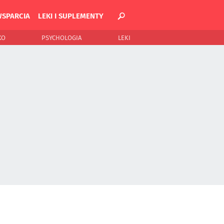
WSPARCIA
LEKI I SUPLEMENTY
KO
PSYCHOLOGIA
LEKI