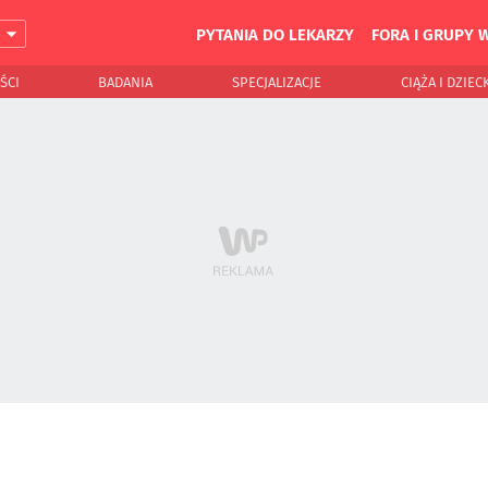
PYTANIA DO LEKARZY
FORA I GRUPY 
J
ŚCI
BADANIA
SPECJALIZACJE
CIĄŻA I DZIEC