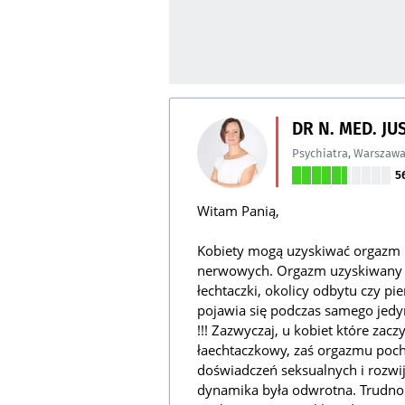
DR N. MED. J
Psychiatra
,
Warszaw
5
Witam Panią,
Kobiety mogą uzyskiwać orgazm 
nerwowych. Orgazm uzyskiwany pr
łechtaczki, okolicy odbytu czy p
pojawia się podczas samego jed
!!! Zazwyczaj, u kobiet które zac
łaechtaczkowy, zaś orgazmu poc
doświadczeń seksualnych i rozwij
dynamika była odwrotna. Trudno