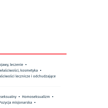
bjawy, leczenie
•
 właściwości, kosmetyka
•
aściwości lecznicze i odchudzające
 seksualny
•
Homoseksualizm
•
Pozycja misjonarska
•