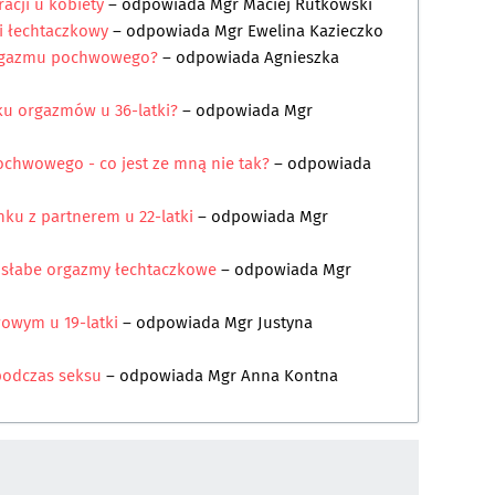
acji u kobiety
– odpowiada
Mgr Maciej Rutkowski
i łechtaczkowy
– odpowiada
Mgr Ewelina Kazieczko
 orgazmu pochwowego?
– odpowiada
Agnieszka
ku orgazmów u 36-latki?
– odpowiada
Mgr
chwowego - co jest ze mną nie tak?
– odpowiada
ku z partnerem u 22-latki
– odpowiada
Mgr
słabe orgazmy łechtaczkowe
– odpowiada
Mgr
wym u 19-latki
– odpowiada
Mgr Justyna
odczas seksu
– odpowiada
Mgr Anna Kontna