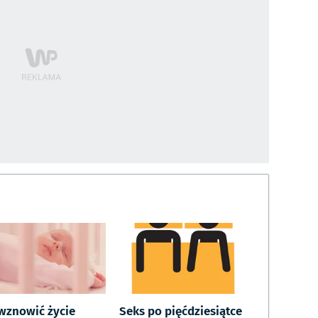
 wznowić życie
Seks po pięćdziesiątce