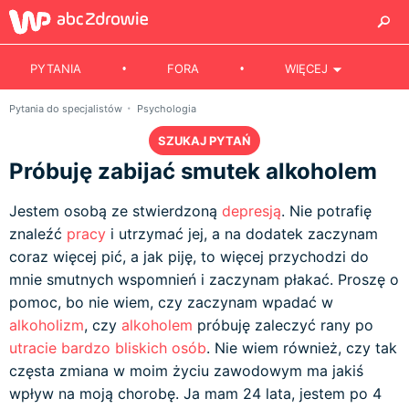
PYTANIA
FORA
WIĘCEJ
Pytania do specjalistów
Psychologia
SZUKAJ PYTAŃ
Próbuję zabijać smutek alkoholem
Jestem osobą ze stwierdzoną
depresją
. Nie potrafię
znaleźć
pracy
i utrzymać jej, a na dodatek zaczynam
coraz więcej pić, a jak piję, to więcej przychodzi do
mnie smutnych wspomnień i zaczynam płakać. Proszę o
pomoc, bo nie wiem, czy zaczynam wpadać w
alkoholizm
, czy
alkoholem
próbuję zaleczyć rany po
utracie bardzo bliskich osób
. Nie wiem również, czy tak
częsta zmiana w moim życiu zawodowym ma jakiś
wpływ na moją chorobę. Ja mam 24 lata, jestem po 4