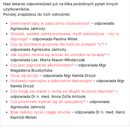
Nasi lekarze odpowiedzieli już na kilka podobnych pytań innych
użytkowników.
Poniżej znajdziesz do nich odnośniki:
Elektrowstrząsy w zaburzeniu osobowości?
– odpowiada
Agnieszka Jamroży
Smutek, spadek zainteresowania, myśli samobójcze - czy to
depresja?
– odpowiada
Paulina Witek
Czy są spotkania grupowe dla ludzi po próbach "s"?
–
odpowiada
Agnieszka Jamroży
Jak szybko można się dostać do ośrodka na terapię?
–
odpowiada
Lek. Marta Mauer-Włodarczak
Czy jest zagrożenie alkoholizmem?
– odpowiada
Mgr
Magdalena Brudzyńska
Chcę się leczyć
– odpowiada
Mgr Kamila Drozd
Huśtawki nastrojów a zaburzenia depresyjne
– odpowiada
Mgr
Kamila Drozd
Czy mogę się starać o rentę po długim leczeniu depresji?
–
odpowiada
Dr n. med. Anna Zofia Antosik
Czy powinnam wybrać się do specjalisty?
– odpowiada
Agnieszka Jamroży
Brak radości życia i ciągły smutek
– odpowiada
Dr n. med. Karol
Kaziród-Wolski