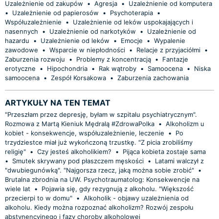
Uzależnienie od zakupów
•
Agresja
•
Uzależnienie od komputera
•
Uzależnienie od papierosów
•
Psychoterapia
•
Współuzależnienie
•
Uzależnienie od leków uspokajających i
nasennych
•
Uzależnienie od narkotyków
•
Uzależnienie od
hazardu
•
Uzależnienie od leków
•
Emocje
•
Wypalenie
zawodowe
•
Wsparcie w niepłodności
•
Relacje z przyjaciółmi
•
Zaburzenia rozwoju
•
Problemy z koncentracją
•
Fantazje
erotyczne
•
Hipochondria
•
Rak wątroby
•
Samoocena
•
Niska
samoocena
•
Zespół Korsakowa
•
Zaburzenia zachowania
ARTYKUŁY NA TEN TEMAT
"Przeszłam przez depresję, byłam w szpitalu psychiatrycznym".
Rozmowa z Martą Kieniuk Mędralą #ZdrowaPolka
•
Alkoholizm u
kobiet - konsekwencje, współuzależnienie, leczenie
•
Po
trzydziestce miał już wykończoną trzustkę. "Z picia zrobiliśmy
religię"
•
Czy jesteś alkoholikiem?
•
Pijąca kobieta zostaje sama
•
Smutek skrywany pod płaszczem męskości
•
Latami walczył z
"dwubiegunówką". "Najgorsza rzecz, jaką można sobie zrobić"
•
Brutalna zbrodnia na UW. Psychotraumatolog: Konsekwencje na
wiele lat
•
Pojawia się, gdy rezygnują z alkoholu. "Większość
przecierpi to w domu"
•
Alkoholik - objawy uzależnienia od
alkoholu. Kiedy można rozpoznać alkoholizm? Rozwój zespołu
abstynencyjnego i fazy choroby alkoholowej