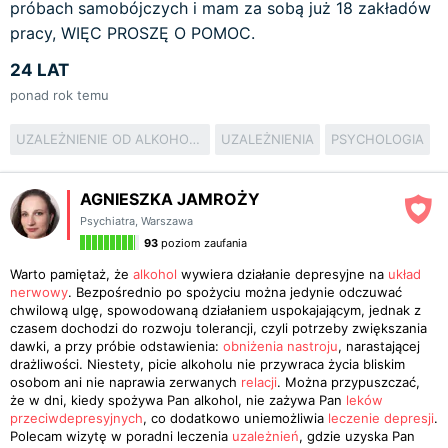
próbach samobójczych i mam za sobą już 18 zakładów
pracy, WIĘC PROSZĘ O POMOC.
24 LAT
ponad rok temu
UZALEŻNIENIE OD ALKOHOLU
UZALEŻNIENIA
PSYCHOLOGIA
AGNIESZKA JAMROŻY
Psychiatra
,
Warszawa
93
poziom zaufania
Warto pamiętaż, że
alkohol
wywiera działanie depresyjne na
układ
nerwowy
. Bezpośrednio po spożyciu można jedynie odczuwać
chwilową ulgę, spowodowaną działaniem uspokajającym, jednak z
czasem dochodzi do rozwoju tolerancji, czyli potrzeby zwiększania
dawki, a przy próbie odstawienia:
obniżenia nastroju
, narastającej
drażliwości. Niestety, picie alkoholu nie przywraca życia bliskim
osobom ani nie naprawia zerwanych
relacji
. Można przypuszczać,
że w dni, kiedy spożywa Pan alkohol, nie zażywa Pan
leków
przeciwdepresyjnych
, co dodatkowo uniemożliwia
leczenie depresji
.
Polecam wizytę w poradni leczenia
uzależnień
, gdzie uzyska Pan