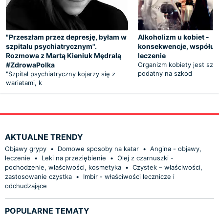
"Przeszłam przez depresję, byłam w
Alkoholizm u kobiet -
szpitalu psychiatrycznym".
konsekwencje, współuza
Rozmowa z Martą Kieniuk Mędralą
leczenie
#ZdrowaPolka
Organizm kobiety jest szc
podatny na szkod
"Szpital psychiatryczny kojarzy się z
wariatami, k
AKTUALNE TRENDY
Objawy grypy
•
Domowe sposoby na katar
•
Angina - objawy,
leczenie
•
Leki na przeziębienie
•
Olej z czarnuszki -
pochodzenie, właściwości, kosmetyka
•
Czystek – właściwości,
zastosowanie czystka
•
Imbir - właściwości lecznicze i
odchudzające
POPULARNE TEMATY