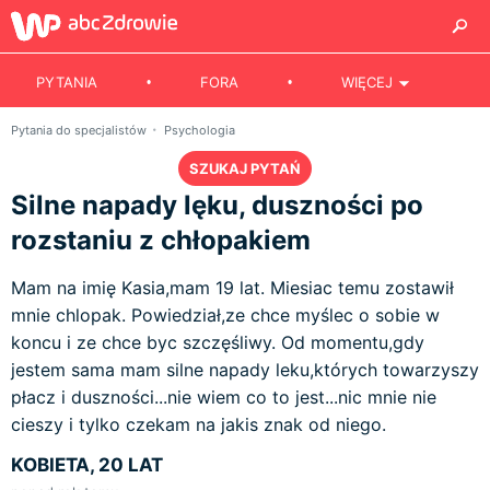
PYTANIA
FORA
WIĘCEJ
Pytania do specjalistów
Psychologia
SZUKAJ PYTAŃ
Silne napady lęku, duszności po
rozstaniu z chłopakiem
Mam na imię Kasia,mam 19 lat. Miesiac temu zostawił
mnie chlopak. Powiedział,ze chce myślec o sobie w
koncu i ze chce byc szczęśliwy. Od momentu,gdy
jestem sama mam silne napady leku,których towarzyszy
płacz i duszności...nie wiem co to jest...nic mnie nie
cieszy i tylko czekam na jakis znak od niego.
KOBIETA, 20 LAT