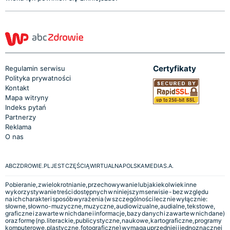
Certyfikaty
Regulamin serwisu
Polityka prywatności
Kontakt
Mapa witryny
Indeks pytań
Partnerzy
Reklama
O nas
ABCZDROWIE.PL JEST CZĘŚCIĄ WIRTUALNA POLSKA MEDIA S.A.
Pobieranie, zwielokrotnianie, przechowywanie lub jakiekolwiek inne
wykorzystywanie treści dostępnych w niniejszym serwisie - bez względu
na ich charakter i sposób wyrażenia (w szczególności lecz nie wyłącznie:
słowne, słowno-muzyczne, muzyczne, audiowizualne, audialne, tekstowe,
graficzne i zawarte w nich dane i informacje, bazy danych i zawarte w nich dane)
oraz formę (np. literackie, publicystyczne, naukowe, kartograficzne, programy
komputerowe, plastyczne, fotograficzne) wymaga uprzedniej i jednoznacznej