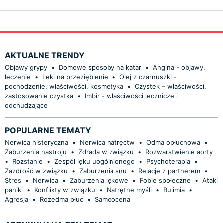
AKTUALNE TRENDY
Objawy grypy
•
Domowe sposoby na katar
•
Angina - objawy,
leczenie
•
Leki na przeziębienie
•
Olej z czarnuszki -
pochodzenie, właściwości, kosmetyka
•
Czystek – właściwości,
zastosowanie czystka
•
Imbir - właściwości lecznicze i
odchudzające
POPULARNE TEMATY
Nerwica histeryczna
•
Nerwica natręctw
•
Odma opłucnowa
•
Zaburzenia nastroju
•
Zdrada w związku
•
Rozwarstwienie aorty
•
Rozstanie
•
Zespół lęku uogólnionego
•
Psychoterapia
•
Zazdrość w związku
•
Zaburzenia snu
•
Relacje z partnerem
•
Stres
•
Nerwica
•
Zaburzenia lękowe
•
Fobie społeczne
•
Ataki
paniki
•
Konflikty w związku
•
Natrętne myśli
•
Bulimia
•
Agresja
•
Rozedma płuc
•
Samoocena