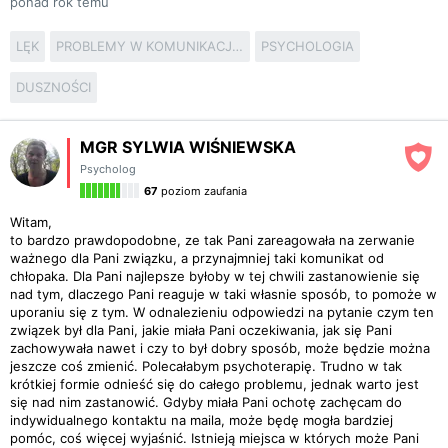
ponad rok temu
LĘK
PROBLEMY W KOMUNIKACJI MIĘDZY PARTNERAMI
PSYCHOLOGIA
DUSZNOŚCI
MGR SYLWIA WIŚNIEWSKA
Psycholog
67
poziom zaufania
Witam,
to bardzo prawdopodobne, ze tak Pani zareagowała na zerwanie
ważnego dla Pani związku, a przynajmniej taki komunikat od
chłopaka. Dla Pani najlepsze byłoby w tej chwili zastanowienie się
nad tym, dlaczego Pani reaguje w taki własnie sposób, to pomoże w
uporaniu się z tym. W odnalezieniu odpowiedzi na pytanie czym ten
związek był dla Pani, jakie miała Pani oczekiwania, jak się Pani
zachowywała nawet i czy to był dobry sposób, może będzie można
jeszcze coś zmienić. Polecałabym psychoterapię. Trudno w tak
krótkiej formie odnieść się do całego problemu, jednak warto jest
się nad nim zastanowić. Gdyby miała Pani ochotę zachęcam do
indywidualnego kontaktu na maila, może będę mogła bardziej
pomóc, coś więcej wyjaśnić. Istnieją miejsca w których może Pani