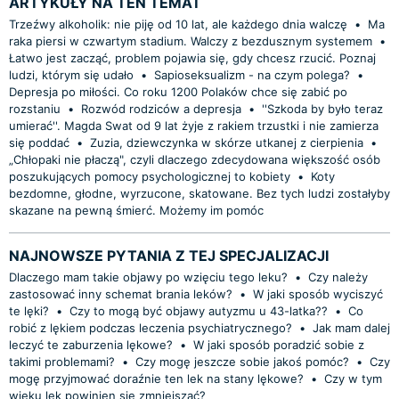
ARTYKUŁY NA TEN TEMAT
Trzeźwy alkoholik: nie piję od 10 lat, ale każdego dnia walczę
•
Ma
raka piersi w czwartym stadium. Walczy z bezdusznym systemem
•
Łatwo jest zacząć, problem pojawia się, gdy chcesz rzucić. Poznaj
ludzi, którym się udało
•
Sapioseksualizm - na czym polega?
•
Depresja po miłości. Co roku 1200 Polaków chce się zabić po
rozstaniu
•
Rozwód rodziców a depresja
•
''Szkoda by było teraz
umierać''. Magda Swat od 9 lat żyje z rakiem trzustki i nie zamierza
się poddać
•
Zuzia, dziewczynka w skórze utkanej z cierpienia
•
„Chłopaki nie płaczą", czyli dlaczego zdecydowana większość osób
poszukujących pomocy psychologicznej to kobiety
•
Koty
bezdomne, głodne, wyrzucone, skatowane. Bez tych ludzi zostałyby
skazane na pewną śmierć. Możemy im pomóc
NAJNOWSZE PYTANIA Z TEJ SPECJALIZACJI
Dlaczego mam takie objawy po wzięciu tego leku?
•
Czy należy
zastosować inny schemat brania leków?
•
W jaki sposób wyciszyć
te lęki?
•
Czy to mogą być objawy autyzmu u 43-latka??
•
Co
robić z lękiem podczas leczenia psychiatrycznego?
•
Jak mam dalej
leczyć te zaburzenia lękowe?
•
W jaki sposób poradzić sobie z
takimi problemami?
•
Czy mogę jeszcze sobie jakoś pomóc?
•
Czy
mogę przyjmować doraźnie ten lek na stany lękowe?
•
Czy w tym
wieku lęk powinien się zmniejszać?