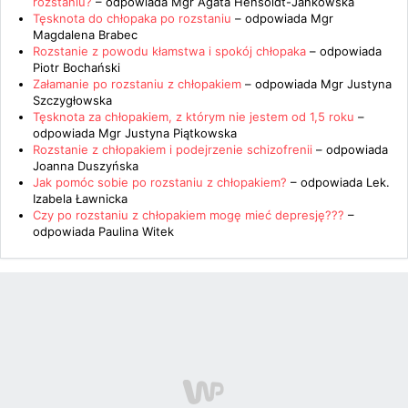
rozstaniu?
– odpowiada
Mgr Agata Hensoldt-Jankowska
Tęsknota do chłopaka po rozstaniu
– odpowiada
Mgr
Magdalena Brabec
Rozstanie z powodu kłamstwa i spokój chłopaka
– odpowiada
Piotr Bochański
Załamanie po rozstaniu z chłopakiem
– odpowiada
Mgr Justyna
Szczygłowska
Tęsknota za chłopakiem, z którym nie jestem od 1,5 roku
–
odpowiada
Mgr Justyna Piątkowska
Rozstanie z chłopakiem i podejrzenie schizofrenii
– odpowiada
Joanna Duszyńska
Jak pomóc sobie po rozstaniu z chłopakiem?
– odpowiada
Lek.
Izabela Ławnicka
Czy po rozstaniu z chłopakiem mogę mieć depresję???
–
odpowiada
Paulina Witek